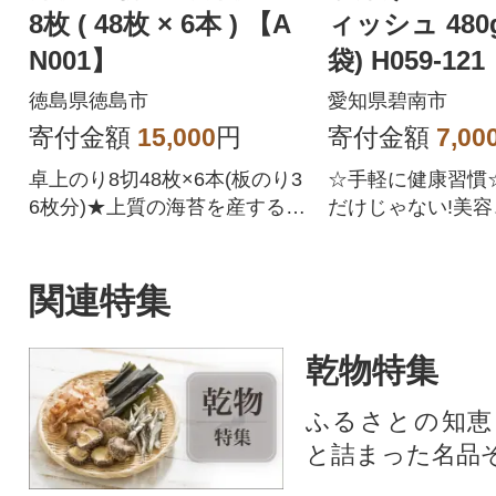
8枚 ( 48枚 × 6本 ) 【A
ィッシュ 480g(16g×30
N001】
袋) H059-121
徳島県徳島市
愛知県碧南市
寄付金額
15,000
円
寄付金額
7,00
卓上のり8切48枚×6本(板のり3
☆手軽に健康習慣
6枚分)★上質の海苔を産するこ
だけじゃない!美
とで知られる有明海、その中
オススメなアーモ
でも優良な浜の上級品だけを
シュ!
厳選いたしました。
関連特集
乾物特集
ふるさとの知恵
と詰まった名品