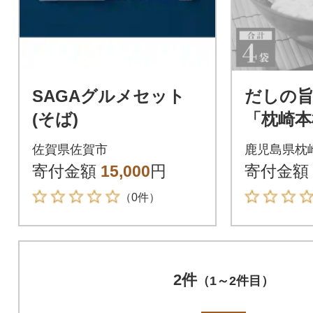
SAGAグルメセット
だしの旨
(そば)
「枕崎本
どん」 
佐賀県佐賀市
鹿児島県枕
お節 かつ
寄付金額
15,000
円
寄付金額
（0件）
2件
（1～2件目）