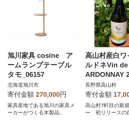
旭川家具 cosine ア
高山村産白ワ
ームランプテーブル
ルドネVin de 
タモ_06157
ARDONNAY 
ーヌ・ヒロモ
北海道旭川市
長野県高山村
寄付金額
270,000
円
寄付金額
17,0
家具産地である旭川の家具メ
高山村7軒目の新
ーカーがつくる木製品。
ー 初リリースの