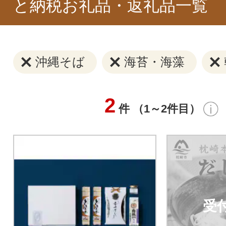
と納税お礼品・返礼品一覧
沖縄そば
海苔・海藻
2
件 （1～2件目）
受