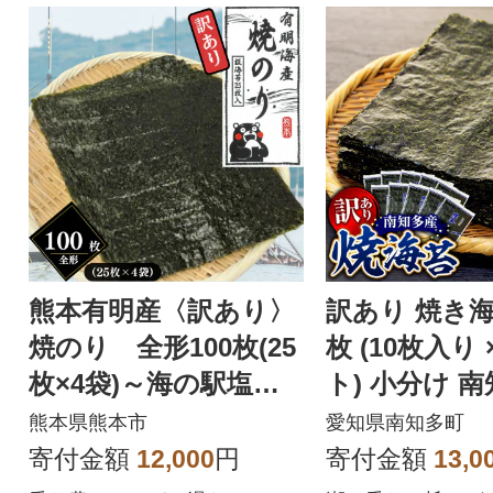
熊本有明産〈訳あり〉
訳あり 焼き海
焼のり 全形100枚(25
枚 (10枚入り 
枚×4袋)～海の駅塩屋
ト) 小分け 
～
熊本県熊本市
愛知県南知多町
寄付金額
12,000
円
寄付金額
13,0