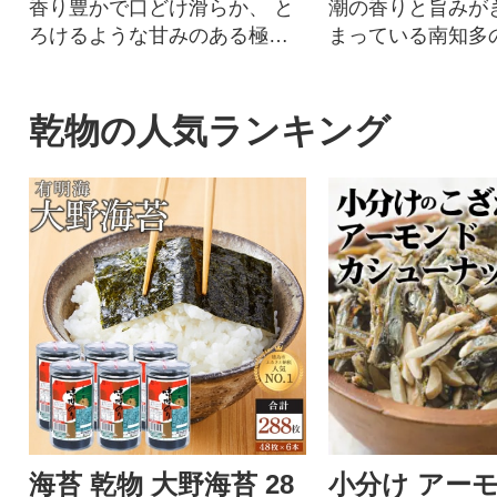
香り豊かで口どけ滑らか、 と
潮の香りと旨みが
ろけるような甘みのある極上
まっている南知多
の逸品。
海で育まれた焼き
りで提供
乾物の人気ランキング
海苔 乾物 大野海苔 28
小分け アー