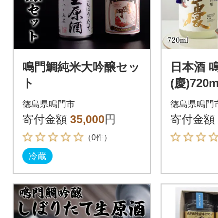
鳴門鯛純米大吟醸セッ
日本酒 
ト
(慶)720
徳島県鳴門市
徳島県鳴門
寄付金額
35,000
円
寄付金額
（0件）
冷蔵