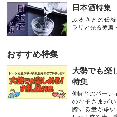
比べ 日本酒 セット 酒 お酒 日
い 飲み比べ セット
日本酒特集
本酒 お取り寄せ 通販 送料無料
すめ 祝い 内祝 内
ふるさと納税 ]
返し 誕生日 母の日
ふるさとの伝統
ラリと光る美酒
おすすめ特集
大勢でも楽
特集
仲間とのパーテ
のお子さまがい
躍する量が多い