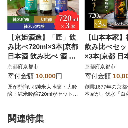
【京姫酒造】「匠」飲
【山本本家】
み比べ720ml×3本|京都
飲み比べセット 
日本酒 飲み比べ 酒 人
×3本|京都 日
気セット おすすめ ギ
酒 特別純米原
京都府京都市
京都府京都市
フト
吟醸酒
寄付金額
10,000
円
寄付金額
10,0
匠が勢揃い!!純米大吟醸・大吟
創業1677年の京
醸・純米吟醸720mlがセット
本家が、伏水「白
に!|きょうひめ キョウヒメ [ 京
込む、こだわりの
都 伏見 酒蔵 純米大吟醸 大吟
酒 飲み比べ 日本
醸 純米吟醸 の3本でこの寄付
[山本本家 京都 伏
関連特集
額 圧倒的 人気 おすすめ 飲み
米 清酒 酒 お酒 