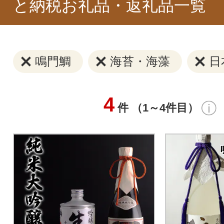
と納税お礼品・返礼品一覧
鳴門鯛
海苔・海藻
日
4
件 （1～4件目）