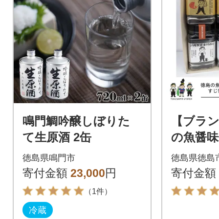
鳴門鯛吟醸しぼりた
【ブラン
て生原酒 2缶
の魚醤
じ青のり
徳島県鳴門市
徳島県徳島
箱)【AZ
寄付金額
23,000
円
寄付金額
（1件）
冷蔵