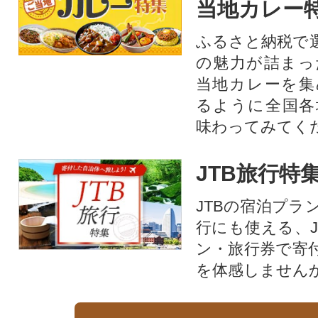
当地カレー
ふるさと納税で
の魅力が詰まっ
当地カレーを集
るように全国各
味わってみてく
JTB旅行特
JTBの宿泊プラ
行にも使える、J
ン・旅行券で寄
を体感しません