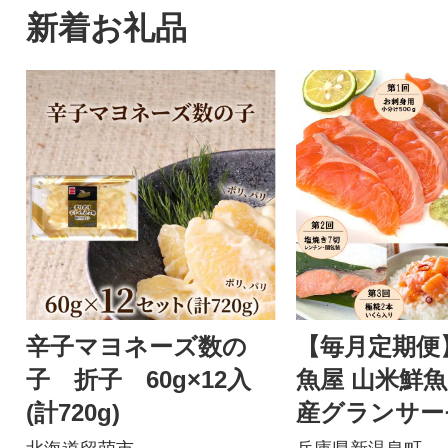
新着お礼品
辛子マヨネーズ数の
【毎月定期便
子 折子 60g×12入
魚屋 山米鮮魚
(計720g)
産グランサー
便全4回