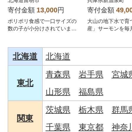
北海道留萌市
兵庫県新温泉町
寄付金額
13,000
円
寄付金額
49,0
ポリポリ食感で一口サイズの
大山の地下水で育
数の子が小分けされていま
産」サーモンを毎
す。おにぎりや、サラダ、お
回定期便
酒のおつまみ食べ方色々!
北海道
北海道
青森県
岩手県
宮城
東北
山形県
福島県
茨城県
栃木県
群馬
関東
千葉県
東京都
神奈