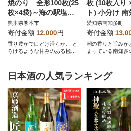
焼のり 全形100枚(25
枚 (10枚入り 
枚×4袋)～海の駅塩屋
ト) 小分け 
～
熊本県熊本市
愛知県南知多町
寄付金額
12,000
円
寄付金額
13,0
香り豊かで口どけ滑らか、 と
潮の香りと旨みが
ろけるような甘みのある極上
まっている南知多
の逸品。
海で育まれた焼き
りで提供
日本酒の人気ランキング