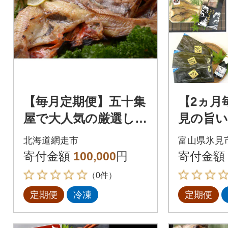
【毎月定期便】五十集
【2ヵ月
屋で大人気の厳選した
見の旨い
北の海の幸の定期便全
見ぶり・
北海道網走市
富山県氷見
5回
布〆お刺
寄付金額
100,000
円
寄付金額
ん全5回
（0件）
定期便
冷凍
定期便