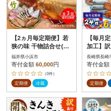
【2ヵ月毎定期便】若
【毎月定
狭の味 干物詰合せ(竹)
加工】
旬の魚をお届け全3回
せ干物セ
福井県小浜市
長崎県長崎
枚)全6回
寄付金額
60,000
円
寄付金額
（0件）
定期便
冷蔵
定期便