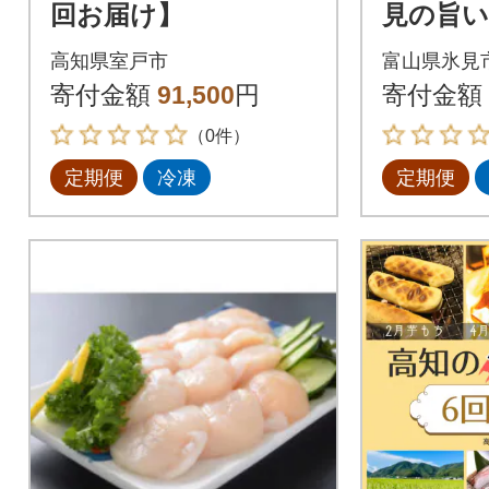
回お届け】
見の旨い
見ぶり・
高知県室戸市
富山県氷見
布〆刺身
寄付金額
91,500
円
寄付金額
ん・ほた
（0件）
定期便
冷凍
定期便