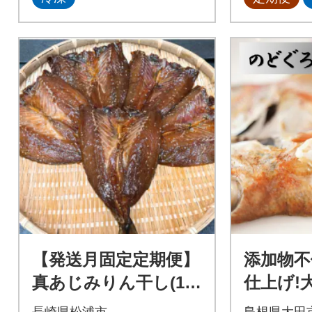
【発送月固定定期便】
添加物不
真あじみりん干し(1枚
仕上げ!
150g×5P)全6回
ろ一夜干
長崎県松浦市
島根県大田