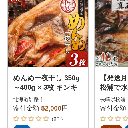
めんめ一夜干し 350g
【発送月
～400g × 3枚 キンキ
松浦で
真あじ開
北海道釧路市
長崎県松浦
袋 全6回
寄付金額
52,000
円
寄付金額
（0件）