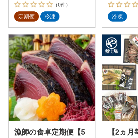
（0件）
定期便
冷凍
冷凍
漁師の食卓定期便【5
【2ヵ月