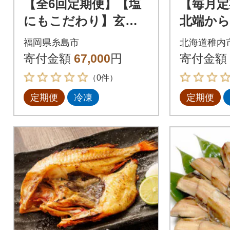
【全6回定期便】【塩
【毎月定
にもこだわり】玄海
北端から
の海 旬の干物セット
楽しみ便
福岡県糸島市
北海道稚内
(3から4人向け) [ALD0
居酒屋気
寄付金額
67,000
円
寄付金額
06]
（0件）
定期便
冷凍
定期便