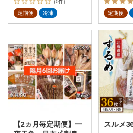
（0件）
定期便
冷凍
定期便
【2ヵ月毎定期便】一
スルメ3