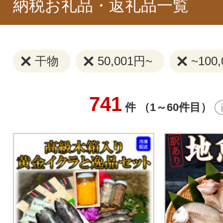
納税お礼品・返礼品一覧
干物
50,001円~
~100
741
件 （1～60件目）