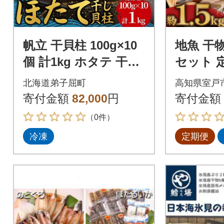
帆立 干貝柱 100g×10
地魚 干
個 計1kg ホタテ 干し
セット 
貝柱 北海道 弟子屈町
あり 約1
北海道弟子屈町
高知県室戸
3711
もの サ
寄付金額
82,000
円
寄付金額
ど
（0件）
冷凍
定期便