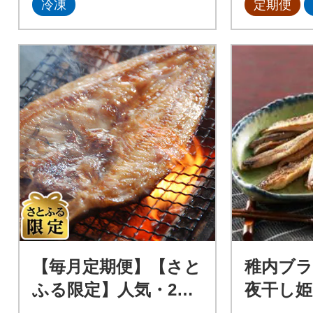
冷凍
定期便
【毎月定期便】【さと
稚内ブラ
ふる限定】人気・2代
夜干し姫
目漁師の厳選した北の
ィックタ