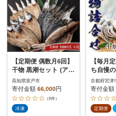
【定期便 偶数月6回】
【毎月定
干物 黒潮セット (ア
ち自慢の
ジ・カマス・スルメ
せセット
高知県室戸市
京都府宮津
イカ)詰め合わせセッ
寄付金額
66,000
円
寄付金額
ト
（0件）
冷凍
定期便