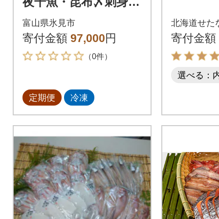
夜干魚・昆布〆刺身と
山海の幸＜氷見鰤・蛍
富山県氷見市
北海道せた
いか・のどぐろ入＞
寄付金額
97,000
円
寄付金額
全6回
（0件）
選べる：
定期便
冷凍