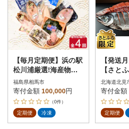
【毎月定期便】浜の駅
【発送月
松川浦厳選!海産物お
【さとふ
まかせ詰合せ全4回
の味覚(
福島県相馬市
北海道北見
一夜干し
寄付金額
100,000
円
寄付金額
ズワイ蟹
（0件）
回
定期便
冷凍
定期便