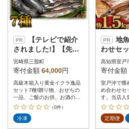
【テレビで紹介
地魚 干物 詰め合
PR
PR
されました!】【先行
わせセッ
受付】高級木箱入り黄
訳あり 約
宮崎県三股町
高知県室戸
金イクラ逸品セット
ひもの 
寄付金額
64,000
円
寄付金額
【B-0208】
など
高級木箱入り黄金イクラ逸品
室戸沖で獲
セット7種!贈り物、おせちの
め合わせセッ
一品、ご飯のお供、お酒のお
す。当店人気
つまみ、おかずにも!
バ、カマス
（0件）
たての魚干
冷凍
定期便
回定期便で
装している