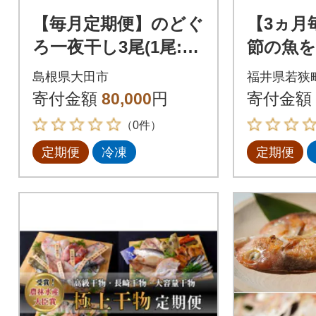
【毎月定期便】のどぐ
【3ヵ月
ろ一夜干し3尾(1尾:10
節の魚を
1g～130g)全5回
せ 干
島根県大田市
福井県若狭
ト(6種類
寄付金額
80,000
円
寄付金額
回
（0件）
定期便
冷凍
定期便