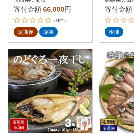
ト)E141
寄付金額
66,000
円
寄付金額
（0件）
定期便
冷凍
冷凍