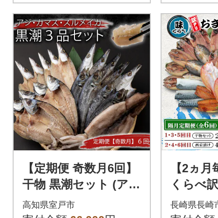
【定期便 奇数月6回】
【2ヵ月
干物 黒潮セット (ア
くらべ訳
ジ・カマス・スルメ
京漬け全
高知県室戸市
長崎県長崎
イカ)詰め合わせセッ