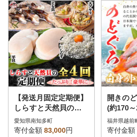
【発送月固定定期便】
開きのどぐ
しらすと天然貝の定
(約170～2
期便 全4回
愛知県南知多町
福井県越前
寄付金額
83,000
円
寄付金額