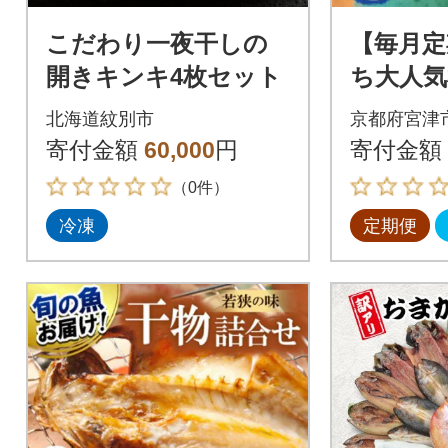
こだわり一夜干しの
【毎月定
開きキンキ4枚セット
ち大人気
6回
北海道紋別市
京都府宮津
寄付金額
60,000
円
寄付金額
（0件）
冷凍
定期便