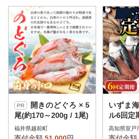
菜としても
工品!
開きのどぐろ × 5
いずま
PR
尾(約170～200g / 1尾)
ル6回定
発送】
福井県越前町
高知県室戸
寄付金額
51,000
円
寄付金額