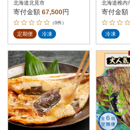
北海道北見市
北海道稚内
味覚 ほっけ3尾(約1.5
ト
寄付金額
67,500
円
寄付金額
kg)全5回
（0件）
定期便
冷凍
冷凍