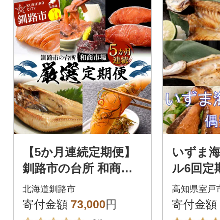
【5か月連続定期便】
いずま
釧路市の台所 和商市
ル6回定
場 厳選定期便 紅さけ
発送】
北海道釧路市
高知県室戸
鮭 いか塩辛 F4F-8927
寄付金額
73,000
円
寄付金額