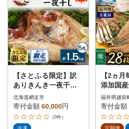
【さとふる限定】訳
【2ヵ月
ありきんき一夜干し5
添加国産
尾セット
種 合計2
北海道網走市
福井県越前
回
寄付金額
60,000
円
寄付金額
（0件）
冷凍
定期便