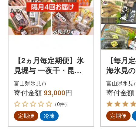
【2ヵ月毎定期便】氷
【毎月定
見堀与 一夜干・昆布
海氷見の
〆刺身・海の幸詰合＜
14種!
富山県氷見市
富山県氷見
氷見ぶり・蛍いか・
「一夜干
寄付金額
93,000
円
寄付金額
のどぐろ入＞全4回
お刺身」
（0件）
定期便
冷凍
定期便