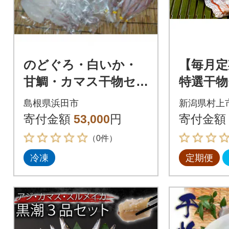
のどぐろ・白いか・
【毎月定
甘鯛・カマス干物セ
特選干物
ット
コース)
島根県浜田市
新潟県村上
寄付金額
53,000
円
寄付金額
（0件）
冷凍
定期便