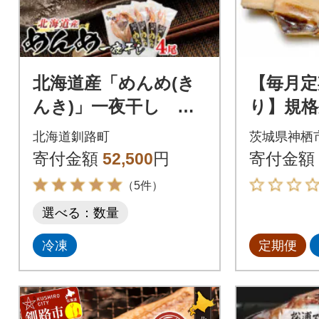
北海道産「めんめ(き
【毎月定
んき)」一夜干し 約3
り】規格
00g×4尾
物 1.9
北海道釧路町
茨城県神栖
寄付金額
52,500
円
寄付金額
（5件）
選べる：数量
冷凍
定期便