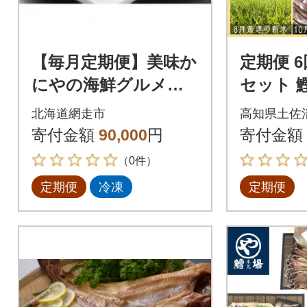
【毎月定期便】美味か
定期便 
にやの海鮮グルメ
セット 
オホーツクの海の幸
き鳥 お米
北海道網走市
高知県土佐
をお届けする定期便
小夏調味料
寄付金額
90,000
円
寄付金額
全6回
8】
（0件）
定期便
冷凍
定期便