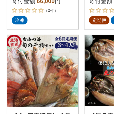
寄付金額
66,000
円
寄付金額
ト
（0件）
冷凍
定期便