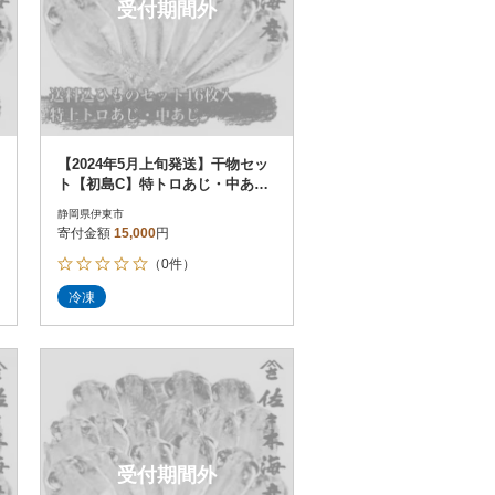
受付期間外
【2024年5月上旬発送】干物セッ
ト【初島C】特トロあじ・中あじ
各8枚 伊豆・伊東の干物詰め合
静岡県伊東市
わせ
寄付金額
15,000
円
（0件）
冷凍
受付期間外