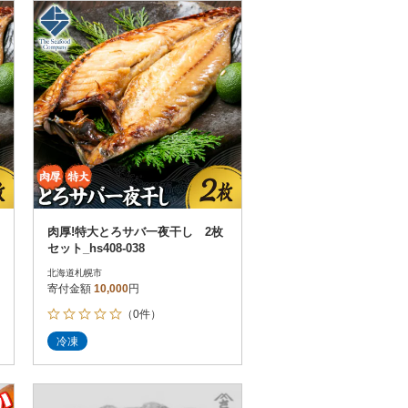
お届け時間帯指定可
発送される月指定可
件数順
90
評価順
120
が高い順
その他
解除
が低い順
さとふる限定のお礼品
定期便
さとふるアプリdeワンストップ申請
対象
肉厚!特大とろサバ一夜干し 2枚
セット_hs408-038
北海道札幌市
寄付金額
10,000
円
（0件）
）
冷凍