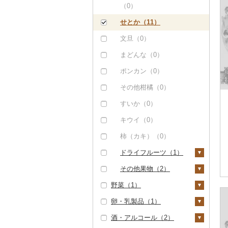
（0）
せとか（11）
文旦（0）
まどんな（0）
ポンカン（0）
その他柑橘（0）
すいか（0）
キウイ（0）
柿（カキ）（0）
ドライフルーツ（1）
干し柿（1）
その他果物（2）
野菜（1）
干し芋（0）
びわ（0）
卵・乳製品（1）
その他ドライフルーツ
ブルーベリー（0）
いも（0）
（0）
酒・アルコール（2）
パイナップル（0）
トマト（0）
卵（0）