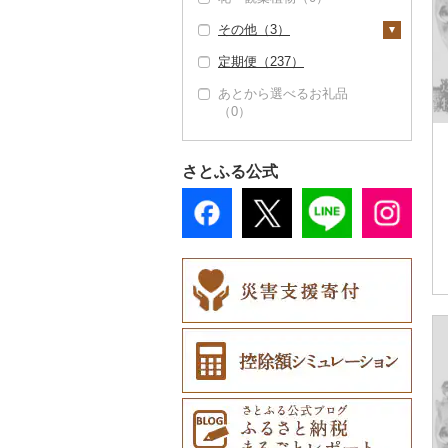
その他調味料（0）
その他（3）
大福（0）
燻製（スモーク）
ダイビング（0）
（0）
定期便（237）
その他和菓子（1）
スキーチケット・リフ
地域サービス（0）
おせち（0）
ト券（0）
あとから選べるお礼品
その他（3）
（0）
その他加工品（23）
ゴルフプレー券（0）
花火大会チケット
（0）
さとふる公式
カタログギフト（0）
その他体験・チケット
（0）