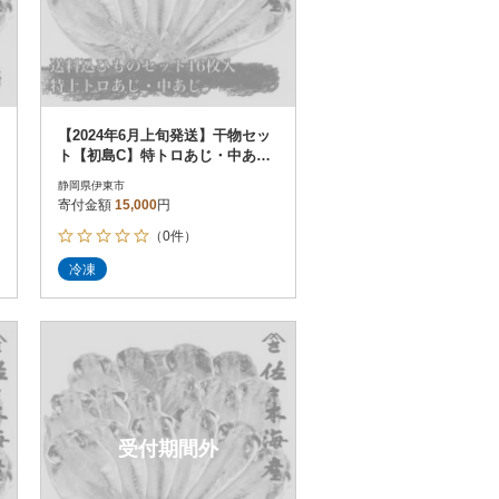
【2024年6月上旬発送】干物セッ
ト【初島C】特トロあじ・中あじ
各8枚 伊豆・伊東の干物詰め合
静岡県伊東市
わせ
寄付金額
15,000
円
（0件）
冷凍
受付期間外