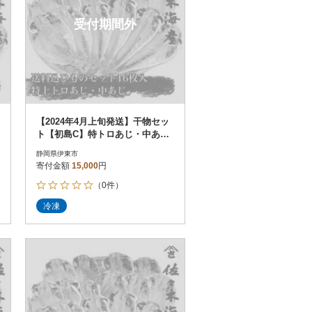
受付期間外
【2024年4月上旬発送】干物セッ
ト【初島C】特トロあじ・中あじ
各8枚 伊豆・伊東の干物詰め合
静岡県伊東市
わせ
寄付金額
15,000
円
（0件）
冷凍