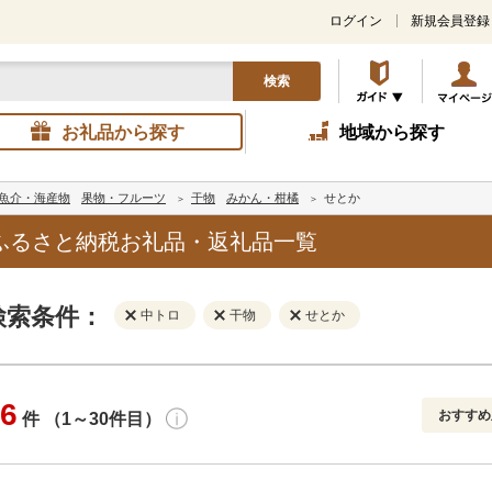
ログイン
新規会員登録
検索
お礼品から探す
地域から探す
魚介・海産物
果物・フルーツ
干物
みかん・柑橘
せとか
ふるさと納税お礼品・返礼品一覧
検索条件：
中トロ
干物
せとか
6
おすすめ
件 （1～30件目）
寄付金額
解除
地域
解除
おすすめ
円～
新着順