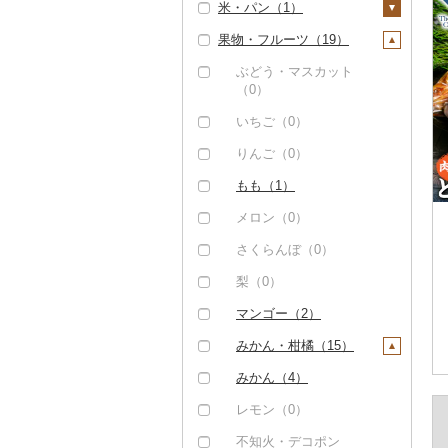
米・パン（1）
（0）
しらす・ちりめん
サバ（0）
（0）
果物・フルーツ（19）
但馬牛（0）
米（0）
さんま（0）
かまぼこ・練り製品
土佐あかうし（0）
雑穀（0）
ぶどう・マスカット
（3）
鯛（34）
（0）
佐賀牛（0）
餅（0）
その他魚介・加工品
のどぐろ（1）
いちご（0）
（68）
長崎和牛（0）
その他穀物加工品
ふぐ（0）
（1）
りんご（0）
あか牛（1）
ブリ（1）
パン（0）
もも（1）
宮崎牛（0）
ほっけ（0）
メロン（0）
その他牛肉（精肉）
その他鮮魚（16）
（54）
さくらんぼ（0）
梨（0）
マンゴー（2）
みかん・柑橘（15）
みかん（4）
レモン（0）
不知火・デコポン