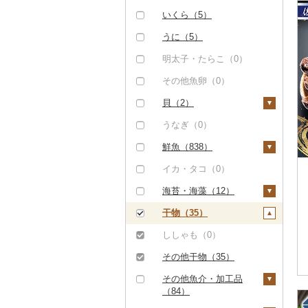
ハンバーグ（30）
豚肉（精肉）（9）
しゃぶしゃぶ（2）
甘エビ（1）
いくら（5）
もつ鍋（6）
ステーキ（0）
豚肉（加工品）（6）
焼肉（40）
ボタンエビ（0）
うに（5）
ローストビーフ（0）
すき焼き（0）
ハンバーグ（6）
鶏肉（0）
牛タン（0）
伊勢海老（2）
明太子・たらこ（0）
ビーフジャーキー
しゃぶしゃぶ（2）
もつ鍋（0）
鹿肉（0）
和牛（1）
その他エビ（1）
その他魚卵（0）
（0）
焼肉（0）
ハム（0）
馬肉（197）
黒毛和牛（6）
貝（2）
その他牛肉（加工品）
アグー豚（0）
ソーセージ・ウインナ
羊肉・ラム肉（ジンギ
（51）
白老牛（0）
帆立（ホタテ）（1）
うなぎ（0）
ー（0）
スカン）（0）
その他豚肉（精肉）
仙台牛（0）
鮑（アワビ）（0）
鮮魚（838）
（7）
ベーコン・サラミ
鴨肉（0）
（0）
米沢牛（0）
牡蠣（カキ）（0）
鮭・サーモン（2）
イカ・タコ（0）
猪肉（0）
その他豚肉（加工品）
山形牛（0）
あさり（0）
マグロ（833）
海苔・海藻（12）
その他肉・加工品（2
（0）
9）
常陸牛（0）
しじみ（0）
イワシ（0）
海苔（11）
干物（35）
上州牛（0）
サザエ（0）
カツオ（11）
わかめ（0）
ししゃも（0）
飛騨牛（0）
はまぐり（0）
金目鯛（0）
ひじき（0）
その他干物（35）
近江牛（0）
その他貝（1）
クエ（0）
その他海苔・海藻
その他魚介・加工品
（0）
（84）
神戸牛・神戸ビーフ
くじら（0）