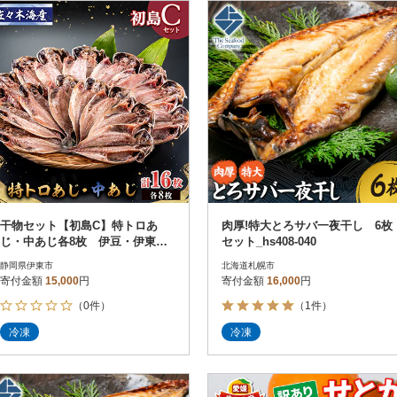
円
レビュー
レビュー
決済方法
解除
寄付金額
PayPay
発送種別
解除
クレジットカード決済
寄付金額
通常
Amazon Pay
冷蔵便
楽天ペイ
冷凍便
メルペイ
コンビニ支払い
ソフトバンクまとめて支払い
au PAY（auかんたん決済）
干物セット【初島C】特トロあ
肉厚!特大とろサバ一夜干し 6枚
d払い
じ・中あじ各8枚 伊豆・伊東の
セット_hs408-040
金融機関(Pay-easy決済)
干物詰め合わせ
静岡県伊東市
北海道札幌市
寄付金額
15,000
円
寄付金額
16,000
円
（0件）
（1件）
解除
結果を見る（
46
件
冷凍
冷凍