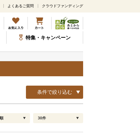
よくあるご質問
クラウドファンディング
メ
イ
ン
コ
ン
特集・キャンペーン
テ
ン
ツ
に
ス
キ
ッ
プ
条件で絞り込む
順
30件
配送指定
解除
順
30
お届け日時指定可
60