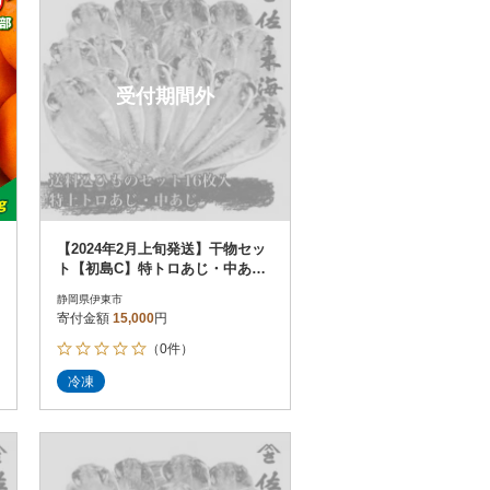
受付期間外
【2024年2月上旬発送】干物セッ
ト【初島C】特トロあじ・中あじ
各8枚 伊豆・伊東の干物詰め合
静岡県伊東市
わせ
寄付金額
15,000
円
（0件）
冷凍