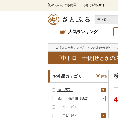
初めての方でも簡単！ふるさと納税サイト
人気ランキング
「ふるさと納税」ホーム
お礼品から探す
「中トロ」干物|せとかの
お礼品カテゴリ
解除
肉（355）
4
魚介・海産物（882）
牛肉（精肉）（66）
ステーキ（3）
牛肉（加工品）（8
カニ（0）
7）
すき焼き（4）
エビ（4）