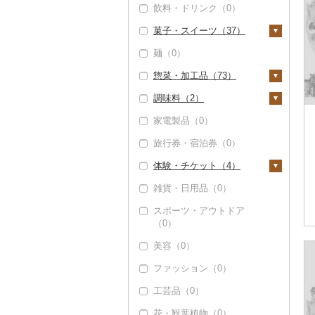
飲料・ドリンク（0）
栗（0）
玉ねぎ（0）
チーズ（1）
ビール・発泡酒（2）
菓子・スイーツ（37）
その他果物（2）
ねぎ（0）
ヨーグルト（0）
ビール（2）
日本酒（2）
麺（0）
とうもろこし（0）
牛乳（0）
発泡酒（2）
純米大吟醸（0）
焼酎（1）
ケーキ（4）
惣菜・加工品（73）
根菜（0）
バター（0）
地ビール・クラフトビ
純米吟醸（0）
芋焼酎（0）
梅酒（0）
クッキー（7）
ール（0）
調味料（2）
アスパラガス（1）
その他乳製品（0）
大吟醸（0）
麦焼酎（0）
泡盛（2）
焼き菓子（16）
惣菜（53）
家電製品（0）
豆（0）
吟醸（0）
米焼酎（0）
ワイン（2）
プリン（0）
餃子（0）
カレー・シチュー
砂糖（0）
（1）
旅行券・宿泊券（0）
きのこ（0）
その他日本酒（0）
黒糖焼酎（0）
白ワイン（0）
ウイスキー（2）
ゼリー（0）
シュウマイ（1）
塩（0）
カレー（0）
鍋（9）
体験・チケット（4）
その他野菜（0）
その他焼酎（0）
赤ワイン（0）
リキュール・洋酒
チョコレート（2）
コロッケ（0）
醤油（2）
（0）
シチュー（1）
肉（4）
ピザ（0）
雑貨・日用品（0）
シャンパン・スパーク
カステラ（0）
その他惣菜（47）
味噌（0）
PayPay商品券（0）
リングワイン（0）
甘酒（0）
魚（0）
レトルト（15）
スポーツ・アウトドア
アイス・ジェラート
酢（0）
食事券（4）
（0）
その他ワイン（0）
ノンアルコール（0）
（0）
その他鍋（0）
スープ（0）
だし（0）
温泉・サウナ・スパ利
美容（0）
その他酒（0）
その他洋菓子（14）
豆腐・納豆（1）
用券（0）
食用油（0）
ファッション（0）
煎餅・おかき（0）
豆腐（1）
漬物（0）
水族館（0）
はちみつ（0）
工芸品（0）
羊羹（0）
納豆（0）
缶詰・瓶詰（0）
動物園（0）
ドレッシング（0）
花・観葉植物（0）
饅頭（0）
乾物（0）
釣り（0）