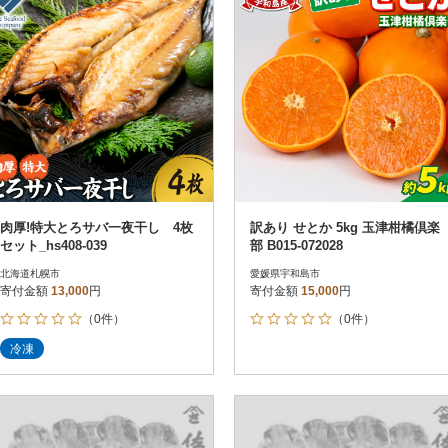
肉厚!特大とろサバ一夜干し 4枚
訳あり せとか 5kg 玉津柑橘倶楽
セット_hs408-039
部 B015-072028
北海道札幌市
愛媛県宇和島市
寄付金額
13,000
円
寄付金額
15,000
円
（0件）
（0件）
冷凍