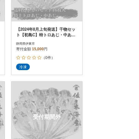
【2024年8月上旬発送】干物セッ
ト【初島C】特トロあじ・中あじ
各8枚 伊豆・伊東の干物詰め合
静岡県伊東市
わせ
寄付金額
15,000
円
（0件）
冷凍
受付期間外