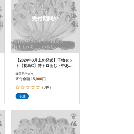
受付期間外
【2024年3月上旬発送】干物セッ
ト【初島C】特トロあじ・中あじ
各8枚 伊豆・伊東の干物詰め合
静岡県伊東市
わせ
寄付金額
15,000
円
（0件）
冷凍