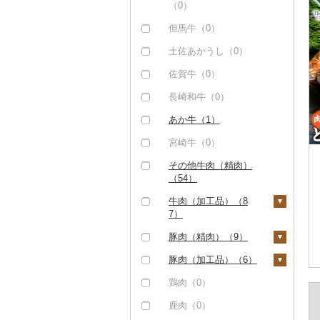
（0）
但馬牛（0）
土佐あかうし（0）
佐賀牛（0）
長崎和牛（0）
あか牛（1）
宮崎牛（0）
その他牛肉（精肉）
（54）
牛肉（加工品）（8
7）
ハンバーグ（30）
豚肉（精肉）（9）
もつ鍋（6）
ステーキ（0）
豚肉（加工品）（6）
ローストビーフ（0）
すき焼き（0）
ハンバーグ（6）
鶏肉（0）
ビーフジャーキー
しゃぶしゃぶ（2）
もつ鍋（0）
鹿肉（0）
（0）