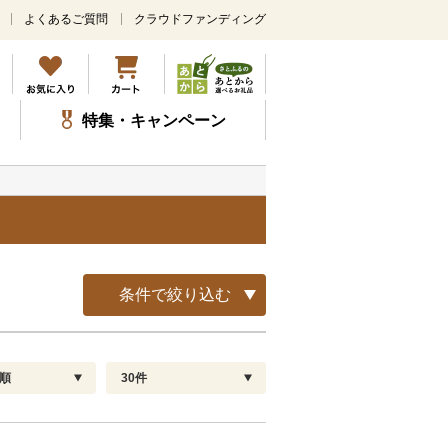
よくあるご質問
クラウドファンディング
メ
イ
ン
コ
ン
特集・キャンペーン
テ
ン
ツ
に
ス
キ
ッ
プ
条件で絞り込む
順
30件
配送指定
解除
順
30
お届け日時指定可
60