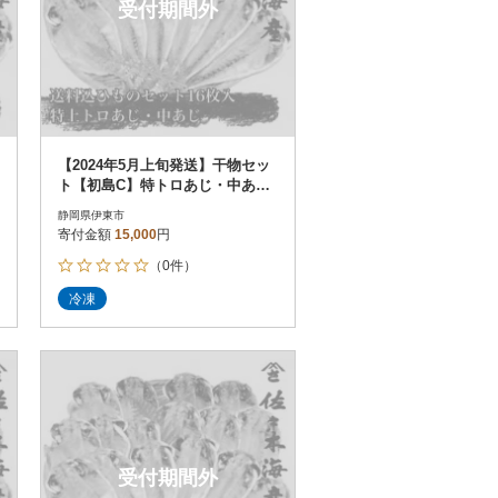
受付期間外
【2024年5月上旬発送】干物セッ
ト【初島C】特トロあじ・中あじ
各8枚 伊豆・伊東の干物詰め合
静岡県伊東市
わせ
寄付金額
15,000
円
（0件）
冷凍
受付期間外