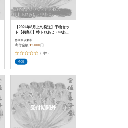
【2024年8月上旬発送】干物セッ
ト【初島C】特トロあじ・中あじ
各8枚 伊豆・伊東の干物詰め合
静岡県伊東市
わせ
寄付金額
15,000
円
（0件）
冷凍
受付期間外