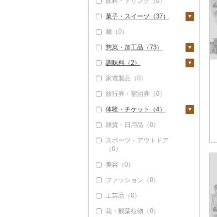
飲料・ドリンク（0）
玉ねぎ（0）
チーズ（1）
ビール・発泡酒（2）
ブリ（1）
パン（0）
もも（1）
菓子・スイーツ（37）
ねぎ（0）
ヨーグルト（0）
ビール（2）
日本酒（2）
ほっけ（0）
メロン（0）
麺（0）
とうもろこし（0）
牛乳（0）
発泡酒（2）
純米大吟醸（0）
焼酎（1）
ケーキ（4）
その他鮮魚（16）
さくらんぼ（0）
惣菜・加工品（73）
根菜（0）
バター（0）
地ビール・クラフトビ
純米吟醸（0）
芋焼酎（0）
梅酒（0）
クッキー（7）
梨（0）
ール（0）
調味料（2）
アスパラガス（1）
その他乳製品（0）
大吟醸（0）
麦焼酎（0）
泡盛（2）
焼き菓子（16）
惣菜（53）
マンゴー（2）
家電製品（0）
豆（0）
吟醸（0）
米焼酎（0）
ワイン（2）
プリン（0）
餃子（0）
カレー・シチュー
砂糖（0）
みかん・柑橘（15）
（1）
旅行券・宿泊券（0）
きのこ（0）
その他日本酒（0）
黒糖焼酎（0）
白ワイン（0）
ウイスキー（2）
ゼリー（0）
シュウマイ（1）
塩（0）
みかん（4）
すいか（0）
カレー（0）
鍋（9）
体験・チケット（4）
その他野菜（0）
その他焼酎（0）
赤ワイン（0）
リキュール・洋酒
チョコレート（2）
コロッケ（0）
醤油（2）
レモン（0）
キウイ（0）
（0）
シチュー（1）
肉（4）
ピザ（0）
雑貨・日用品（0）
シャンパン・スパーク
カステラ（0）
その他惣菜（47）
味噌（0）
PayPay商品券（0）
不知火・デコポン
柿（カキ）（0）
リングワイン（0）
甘酒（0）
魚（0）
レトルト（15）
スポーツ・アウトドア
アイス・ジェラート
酢（0）
食事券（4）
（0）
（0）
ドライフルーツ（1）
その他ワイン（0）
ノンアルコール（0）
（0）
その他鍋（0）
スープ（0）
だし（0）
温泉・サウナ・スパ利
せとか（11）
美容（0）
干し柿（1）
その他果物（2）
その他酒（0）
その他洋菓子（14）
豆腐・納豆（1）
用券（0）
食用油（0）
文旦（0）
ファッション（0）
干し芋（0）
びわ（0）
煎餅・おかき（0）
豆腐（1）
漬物（0）
水族館（0）
はちみつ（0）
まどんな（0）
工芸品（0）
その他ドライフルーツ
ブルーベリー（0）
羊羹（0）
納豆（0）
缶詰・瓶詰（0）
動物園（0）
ドレッシング（0）
ポンカン（0）
（0）
花・観葉植物（0）
パイナップル（0）
饅頭（0）
乾物（0）
釣り（0）