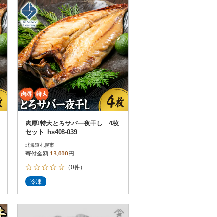
お届け時間帯指定可
発送される月指定可
件数順
90
評価順
120
が高い順
その他
解除
が低い順
さとふる限定のお礼品
定期便
さとふるアプリdeワンストップ申請
対象
肉厚!特大とろサバ一夜干し 4枚
セット_hs408-039
北海道札幌市
寄付金額
13,000
円
（0件）
）
冷凍