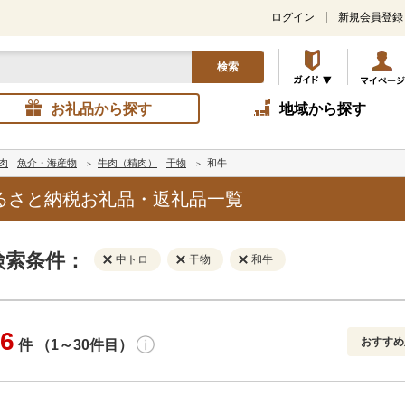
ログイン
新規会員登録
検索
お礼品から探す
地域から探す
肉
魚介・海産物
牛肉（精肉）
干物
和牛
るさと納税お礼品・返礼品一覧
検索条件：
中トロ
干物
和牛
6
おすすめ
件 （1～30件目）
寄付金額
解除
地域
解除
おすすめ
円～
新着順