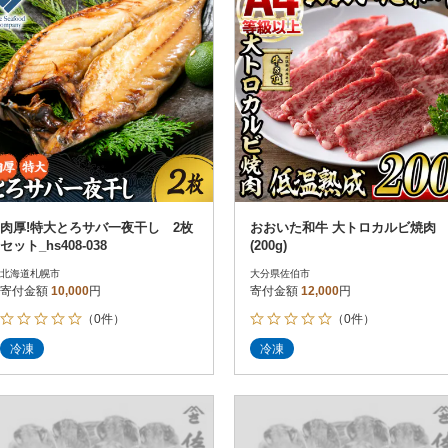
肉厚!特大とろサバ一夜干し 2枚
おおいた和牛 大トロカルビ焼肉
セット_hs408-038
(200g)
北海道札幌市
大分県佐伯市
寄付金額
10,000
円
寄付金額
12,000
円
（0件）
（0件）
冷凍
冷凍