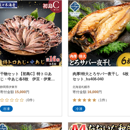
円
レビュー
レビュー
決済方法
解除
寄付金額
PayPay
発送種別
解除
クレジットカード決済
寄付金額
通常
Amazon Pay
冷蔵便
楽天ペイ
冷凍便
メルペイ
コンビニ支払い
ソフトバンクまとめて支払い
au PAY（auかんたん決済）
干物セット【初島C】特トロあ
肉厚!特大とろサバ一夜干し 6枚
d払い
じ・中あじ各8枚 伊豆・伊東の
セット_hs408-040
金融機関(Pay-easy決済)
干物詰め合わせ
静岡県伊東市
北海道札幌市
寄付金額
15,000
円
寄付金額
16,000
円
（0件）
（1件）
解除
結果を見る（
36
件
冷凍
冷凍