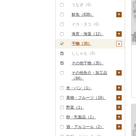
帆立（ホタテ）（1）
うなぎ（0）
鮑（アワビ）（0）
鮮魚（838）
牡蠣（カキ）（0）
鮭・サーモン（2）
イカ・タコ（0）
あさり（0）
マグロ（833）
海苔・海藻（12）
しじみ（0）
イワシ（0）
海苔（11）
干物（35）
サザエ（0）
カツオ（11）
わかめ（0）
ししゃも（0）
はまぐり（0）
金目鯛（0）
ひじき（0）
その他干物（35）
その他貝（1）
クエ（0）
その他海苔・海藻
その他魚介・加工品
（0）
（84）
くじら（0）
米・パン（1）
しらす・ちりめん
サバ（0）
（0）
果物・フルーツ（19）
米（0）
さんま（0）
かまぼこ・練り製品
野菜（1）
雑穀（0）
ぶどう・マスカット
（3）
鯛（34）
（0）
卵・乳製品（1）
餅（0）
いも（0）
その他魚介・加工品
のどぐろ（1）
いちご（0）
（68）
酒・アルコール（2）
その他穀物加工品
トマト（0）
卵（0）
ふぐ（0）
（1）
りんご（0）