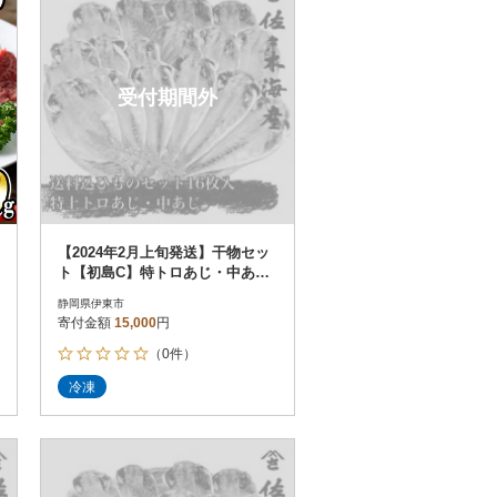
受付期間外
【2024年2月上旬発送】干物セッ
ト【初島C】特トロあじ・中あじ
各8枚 伊豆・伊東の干物詰め合
静岡県伊東市
わせ
寄付金額
15,000
円
（0件）
冷凍