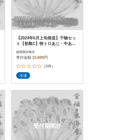
【2024年6月上旬発送】干物セッ
ト【初島C】特トロあじ・中あじ
各8枚 伊豆・伊東の干物詰め合
静岡県伊東市
わせ
寄付金額
15,000
円
（0件）
冷凍
受付期間外