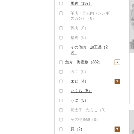
焼肉（0）
ハム（0）
馬肉（197）
その他牛肉（加工品）
アグー豚（0）
ソーセージ・ウインナ
羊肉・ラム肉（ジンギ
（51）
ー（0）
スカン）（0）
その他豚肉（精肉）
（7）
ベーコン・サラミ
鴨肉（0）
（0）
猪肉（0）
その他豚肉（加工品）
その他肉・加工品（2
（0）
9）
魚介・海産物（882）
カニ（0）
エビ（4）
甘エビ（1）
いくら（5）
ボタンエビ（0）
うに（5）
伊勢海老（2）
明太子・たらこ（0）
その他エビ（1）
その他魚卵（0）
貝（2）