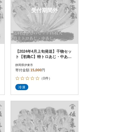
受付期間外
【2024年4月上旬発送】干物セッ
ト【初島C】特トロあじ・中あじ
各8枚 伊豆・伊東の干物詰め合
静岡県伊東市
わせ
寄付金額
15,000
円
（0件）
冷凍