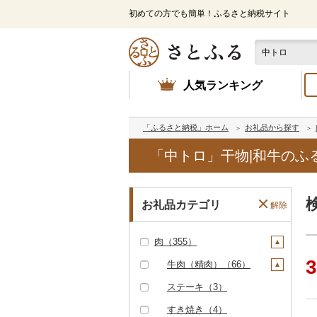
初めての方でも簡単！ふるさと納税サイト
人気ランキング
「ふるさと納税」ホーム
お礼品から探す
「中トロ」干物|和牛のふ
お礼品カテゴリ
解除
肉（355）
3
牛肉（精肉）（66）
ステーキ（3）
すき焼き（4）