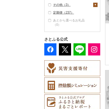
その他調味料（0）
その他柑橘（0）
その他（3）
栗（0）
大福（0）
燻製（スモーク）
ダイビング（0）
（0）
定期便（237）
その他果物（2）
その他和菓子（1）
スキーチケット・リフ
地域サービス（0）
おせち（0）
ト券（0）
あとから選べるお礼品
その他（3）
（0）
その他加工品（23）
ゴルフプレー券（0）
花火大会チケット
（0）
さとふる公式
カタログギフト（0）
その他体験・チケット
（0）