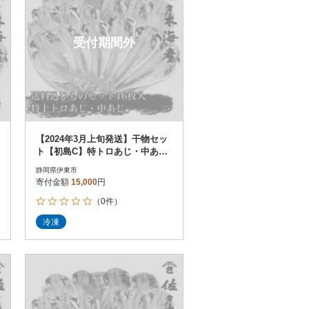
受付期間外
【2024年3月上旬発送】干物セッ
ト【初島C】特トロあじ・中あじ
各8枚 伊豆・伊東の干物詰め合
静岡県伊東市
わせ
寄付金額
15,000
円
（0件）
冷凍