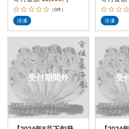
の干物詰め合わせ
の干物詰
（0件）
冷凍
冷凍
受付期間外
受
【2024年8月下旬発
【2024