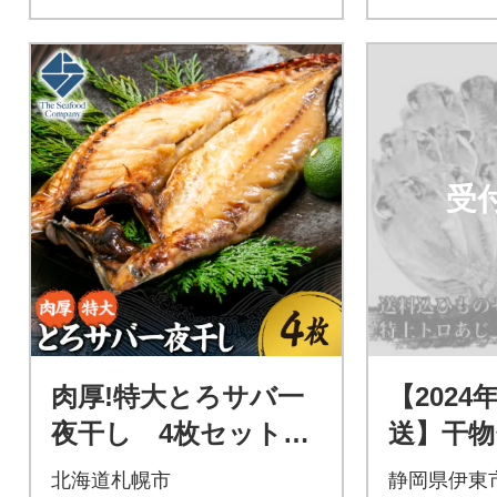
受
肉厚!特大とろサバ一
【2024
夜干し 4枚セット_h
送】干物
s408-039
C】特ト
北海道札幌市
静岡県伊東