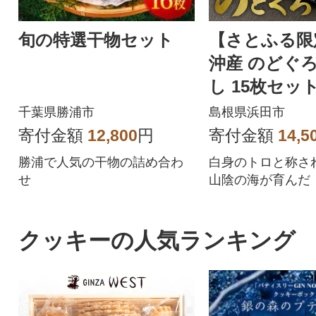
旬の特選干物セット
【さとふる限
沖産 のどぐ
し 15枚セット
焼き方付き
千葉県勝浦市
島根県浜田市
寄付金額
12,800
円
寄付金額
14,5
勝浦で人気の干物の詰め合わ
白身のトロと称さ
せ
山陰の海が育んだ
ろ」の旨味を凝縮
クッキーの人気ランキング