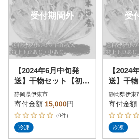
受付期間外
受
【2024年6月中旬発
【2024
送】干物セット【初島
送】干物
C】特トロあじ・中あ
C】特ト
静岡県伊東市
静岡県伊東
じ各8枚 伊豆・伊東
じ各8枚
寄付金額
15,000
円
寄付金額
の干物詰め合わせ
の干物詰
（0件）
冷凍
冷凍