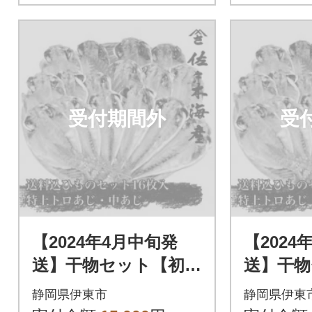
受付期間外
受
【2024年4月中旬発
【2024
送】干物セット【初島
送】干物
C】特トロあじ・中あ
C】特ト
静岡県伊東市
静岡県伊東
じ各8枚 伊豆・伊東
じ各8枚