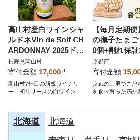
高山村産白ワインシャ
【毎月定期便
ルドネVin de Soif CH
の撫子たまご 
ARDONNAY 2025ドメ
0個+割れ保証1
ーヌ・ヒロモニカ
ンク卵全2回
長野県高山村
京都府
寄付金額
17,000
円
寄付金額
15,0
高山村7軒目の新規ワイナリ
京都の山里でこだ
ー 初リリースの白ワイン
を食べ育った鶏が
す!
北海道
北海道