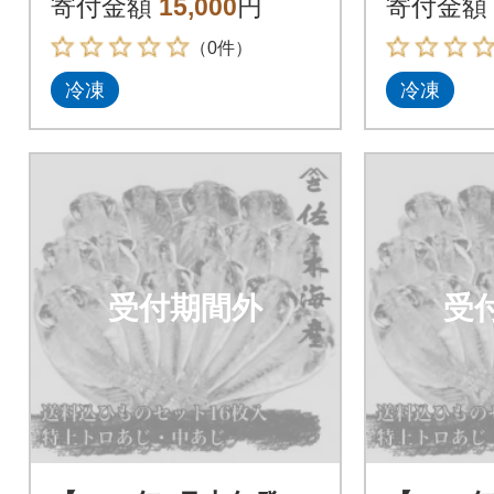
寄付金額
15,000
円
寄付金額
の干物詰め合わせ
の干物詰
（0件）
冷凍
冷凍
受付期間外
受