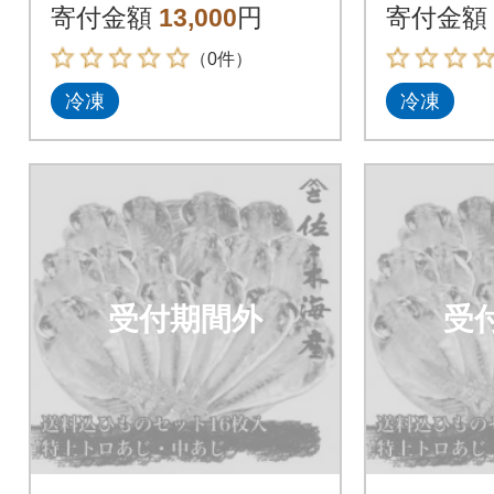
じ各8枚
寄付金額
13,000
円
寄付金額
の干物詰
（0件）
冷凍
冷凍
受付期間外
受