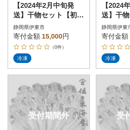
【2024年2月中旬発
【2024
送】干物セット【初島
送】干物
C】特トロあじ・中あ
C】特ト
静岡県伊東市
静岡県伊東
じ各8枚 伊豆・伊東
じ各8枚
寄付金額
15,000
円
寄付金額
の干物詰め合わせ
の干物詰
（0件）
冷凍
冷凍
受付期間外
受