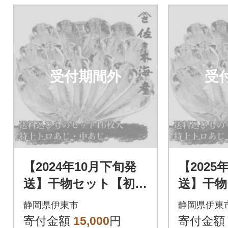
受付期間外
受
【2024年10月下旬発
【2025
送】干物セット【初島
送】干物
C】特トロあじ・中あ
C】特ト
静岡県伊東市
静岡県伊東
じ各8枚 伊豆・伊東
じ各8枚
寄付金額
15,000
円
寄付金額