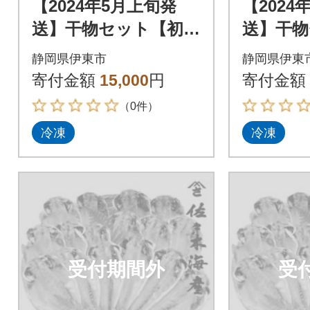
【2024年5月上旬発
【2024
送】干物セット【初島
送】干物
C】特トロあじ・中あ
C】特ト
静岡県伊東市
静岡県伊東
じ各8枚 伊豆・伊東
じ各8枚
寄付金額
15,000
円
寄付金額
の干物詰め合わせ
の干物詰
（0件）
冷凍
冷凍
受付期間外
受