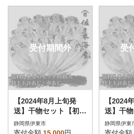
受付期間外
受
【2024年8月上旬発
【2024
送】干物セット【初島
送】干物
C】特トロあじ・中あ
C】特ト
静岡県伊東市
静岡県伊東
じ各8枚 伊豆・伊東
じ各8枚
寄付金額
15,000
円
寄付金額