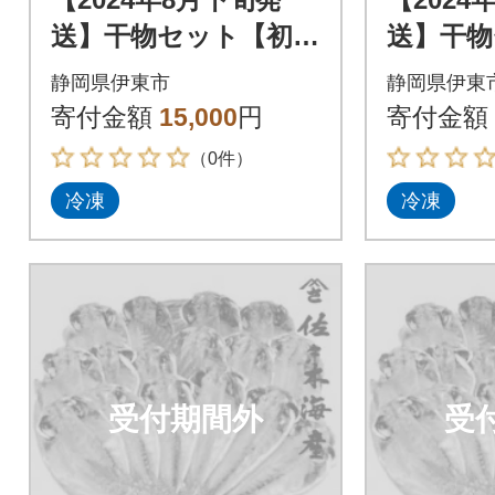
送】干物セット【初島
送】干物
C】特トロあじ・中あ
C】特ト
静岡県伊東市
静岡県伊東
じ各8枚 伊豆・伊東
じ各8枚
寄付金額
15,000
円
寄付金額
の干物詰め合わせ
の干物詰
（0件）
冷凍
冷凍
受付期間外
受