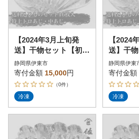
【2024年3月上旬発
【2024
送】干物セット【初島
送】干物
C】特トロあじ・中あ
C】特ト
静岡県伊東市
静岡県伊東
じ各8枚 伊豆・伊東
じ各8枚
寄付金額
15,000
円
寄付金額
の干物詰め合わせ
の干物詰
（0件）
冷凍
冷凍