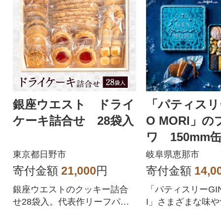
銀座ウエスト ドライ
「パティスリー
ケーキ詰合せ 28袋入
O MORI」
ワ 150mm
東京都日野市
岐阜県恵那市
寄付金額
21,000
円
寄付金額
14,0
銀座ウエストのクッキー詰合
「パティスリーGIN
せ28袋入。代表作リーフパイ
I」さまざまな味
や人気の焼菓子をセットにし
める。森のめぐみ