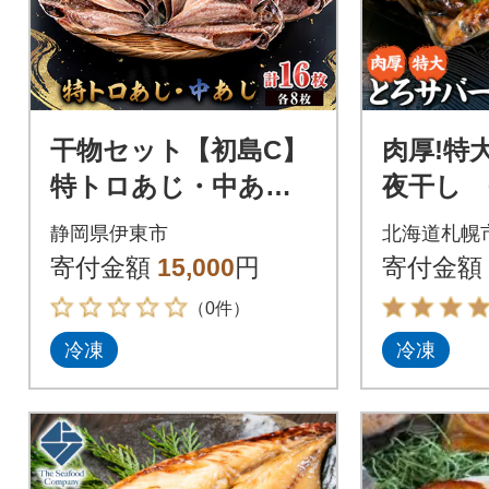
干物セット【初島C】
肉厚!特
特トロあじ・中あじ
夜干し 
各8枚 伊豆・伊東の
s408-04
静岡県伊東市
北海道札幌
干物詰め合わせ
寄付金額
15,000
円
寄付金額
（0件）
冷凍
冷凍