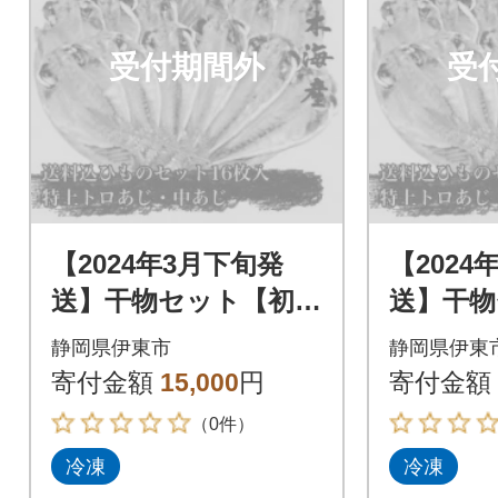
受付期間外
受
【2024年3月下旬発
【2024
送】干物セット【初島
送】干物
C】特トロあじ・中あ
C】特ト
静岡県伊東市
静岡県伊東
じ各8枚 伊豆・伊東
じ各8枚
寄付金額
15,000
円
寄付金額
の干物詰め合わせ
の干物詰
（0件）
冷凍
冷凍