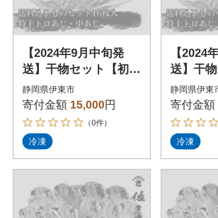
【2024年9月中旬発
【2024
送】干物セット【初島
送】干物
C】特トロあじ・中あ
C】特ト
静岡県伊東市
静岡県伊東
じ各8枚 伊豆・伊東
じ各8枚
寄付金額
15,000
円
寄付金額
の干物詰め合わせ
の干物詰
（0件）
冷凍
冷凍