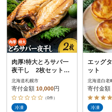
肉厚!特大とろサバ一
エッグタ
夜干し 2枚セット_h
ット
s408-038
北海道札幌市
北海道白老
寄付金額
10,000
円
寄付金額
（0件）
冷凍
冷凍