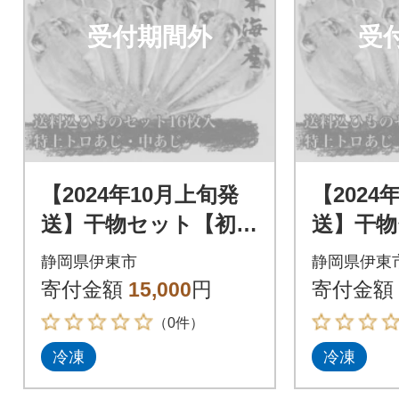
受付期間外
受
【2024年10月上旬発
【2024
送】干物セット【初島
送】干物
C】特トロあじ・中あ
C】特ト
静岡県伊東市
静岡県伊東
じ各8枚 伊豆・伊東
じ各8枚
寄付金額
15,000
円
寄付金額
の干物詰め合わせ
の干物詰
（0件）
冷凍
冷凍