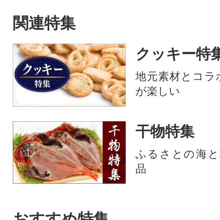
ました。
ックス
関連特集
クッキー特
地元素材とコラボ
が楽しい
干物特集
ふるさとの海と
品
おすすめ特集