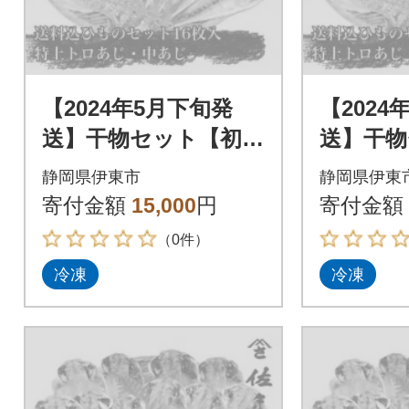
【2024年5月下旬発
【2024
送】干物セット【初島
送】干物
C】特トロあじ・中あ
C】特ト
静岡県伊東市
静岡県伊東
じ各8枚 伊豆・伊東
じ各8枚
寄付金額
15,000
円
寄付金額
の干物詰め合わせ
の干物詰
（0件）
冷凍
冷凍