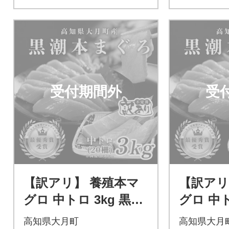
受付期間外
受
【訳アリ】 養殖本マ
【訳アリ
グロ 中トロ 3kg 黒潮
グロ 中ト
本まぐろ 大容量 不定
本まぐろ
高知県大月町
高知県大月