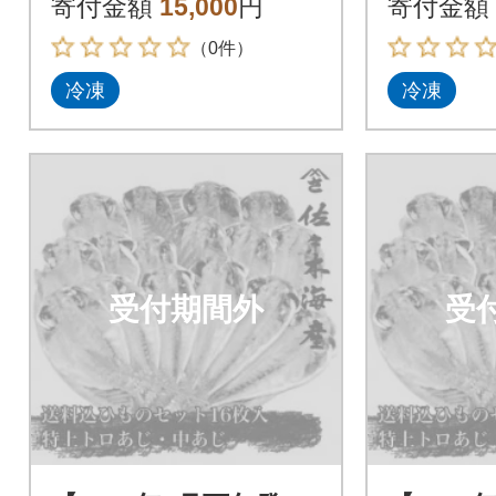
寄付金額
15,000
円
寄付金額
の干物詰め合わせ
の干物詰
（0件）
冷凍
冷凍
受付期間外
受