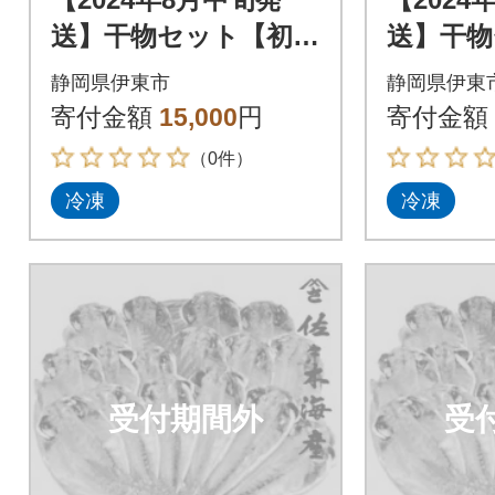
送】干物セット【初島
送】干物
C】特トロあじ・中あ
C】特ト
静岡県伊東市
静岡県伊東
じ各8枚 伊豆・伊東
じ各8枚
寄付金額
15,000
円
寄付金額
の干物詰め合わせ
の干物詰
（0件）
冷凍
冷凍
受付期間外
受