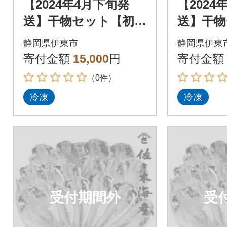
【2024年4月下旬発
【2024
送】干物セット【初島
送】干物
C】特トロあじ・中あ
C】特ト
静岡県伊東市
静岡県伊東
じ各8枚 伊豆・伊東
じ各8枚
寄付金額
15,000
円
寄付金額
の干物詰め合わせ
の干物詰
（0件）
冷凍
冷凍
受付期間外
受