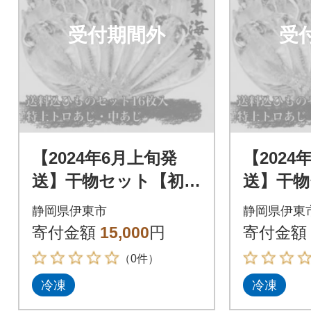
受付期間外
受
【2024年6月上旬発
【2024
送】干物セット【初島
送】干物
C】特トロあじ・中あ
C】特ト
静岡県伊東市
静岡県伊東
じ各8枚 伊豆・伊東
じ各8枚
寄付金額
15,000
円
寄付金額
の干物詰め合わせ
の干物詰
（0件）
冷凍
冷凍