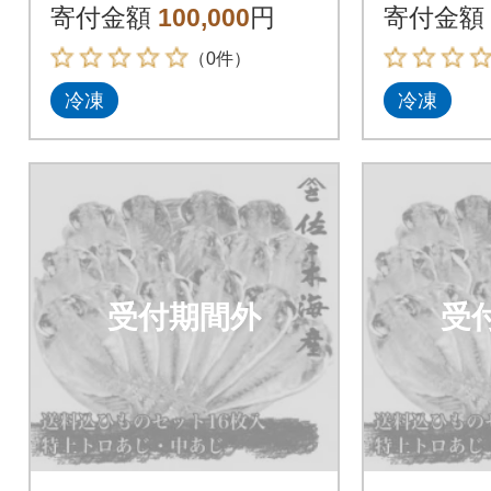
貫 刺身 まぐろ 業務用
貫 刺身
寄付金額
100,000
円
寄付金額
訳あり
訳あり
（0件）
冷凍
冷凍
受付期間外
受