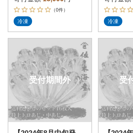
の干物詰め合わせ
の干物詰
（0件）
冷凍
冷凍
受付期間外
受
【2024年8月中旬発
【2024