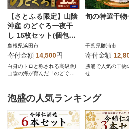
【さとふる限定】山陰
旬の特選干物
沖産 のどぐろ一夜干
し 15枚セット(個包装)
焼き方付き
島根県浜田市
千葉県勝浦市
寄付金額
14,500
円
寄付金額
12,8
白身のトロと称される高級魚!
勝浦で人気の干物
山陰の海が育んだ「のどぐ
せ
ろ」の旨味を凝縮。
泡盛の人気ランキング