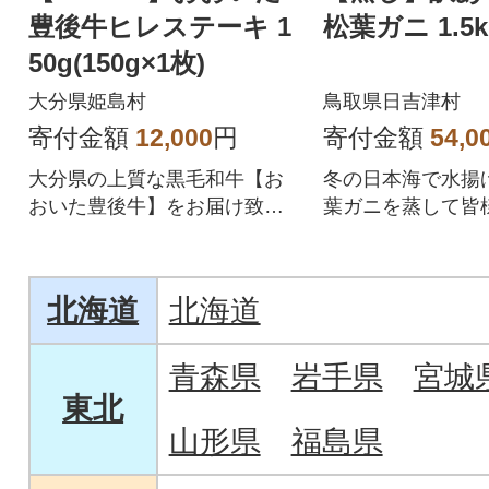
豊後牛ヒレステーキ 1
松葉ガニ 1.5
50g(150g×1枚)
大分県姫島村
鳥取県日吉津村
寄付金額
12,000
円
寄付金額
54,0
大分県の上質な黒毛和牛【お
冬の日本海で水揚
おいた豊後牛】をお届け致し
葉ガニを蒸して皆
ます。
致します。
北海道
北海道
青森県
岩手県
宮城
東北
山形県
福島県