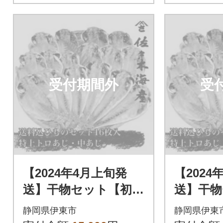
受付期間外
受
【2024年4月上旬発
【2024
送】干物セット【初島
送】干物
C】特トロあじ・中あ
C】特ト
静岡県伊東市
静岡県伊東
じ各8枚 伊豆・伊東
じ各8枚