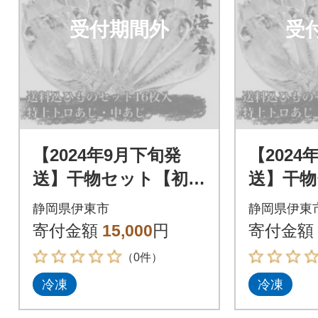
受付期間外
受
【2024年9月下旬発
【2024
送】干物セット【初島
送】干物
C】特トロあじ・中あ
C】特ト
静岡県伊東市
静岡県伊東
じ各8枚 伊豆・伊東
じ各8枚
寄付金額
15,000
円
寄付金額
の干物詰め合わせ
の干物詰
（0件）
冷凍
冷凍