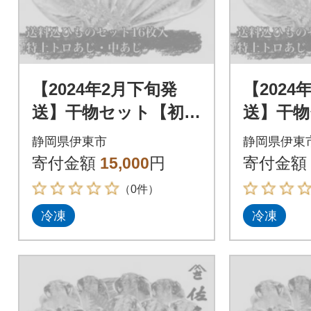
【2024年2月下旬発
【2024
送】干物セット【初島
送】干物
C】特トロあじ・中あ
C】特ト
静岡県伊東市
静岡県伊東
じ各8枚 伊豆・伊東
じ各8枚
寄付金額
15,000
円
寄付金額
の干物詰め合わせ
の干物詰
（0件）
冷凍
冷凍