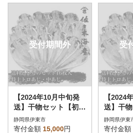
受付期間外
受
【2024年10月中旬発
【2024
送】干物セット【初島
送】干物
C】特トロあじ・中あ
C】特ト
静岡県伊東市
静岡県伊東
じ各8枚 伊豆・伊東
じ各8枚
寄付金額
15,000
円
寄付金額