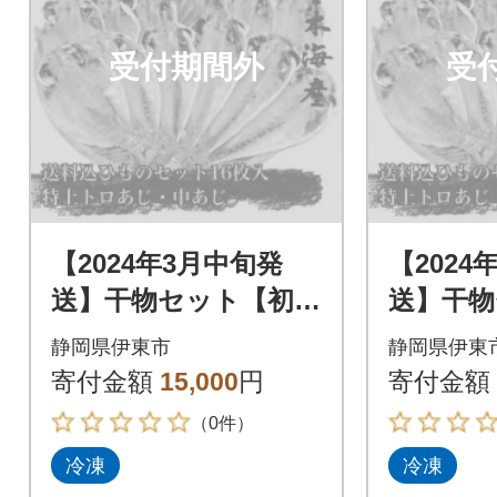
受付期間外
受
【2024年3月中旬発
【2024
送】干物セット【初島
送】干物
C】特トロあじ・中あ
C】特ト
静岡県伊東市
静岡県伊東
じ各8枚 伊豆・伊東
じ各8枚
寄付金額
15,000
円
寄付金額
の干物詰め合わせ
の干物詰
（0件）
冷凍
冷凍