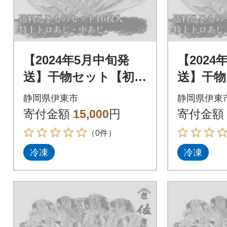
【2024年5月中旬発
【2024
送】干物セット【初島
送】干物
C】特トロあじ・中あ
C】特ト
静岡県伊東市
静岡県伊東
じ各8枚 伊豆・伊東
じ各8枚
寄付金額
15,000
円
寄付金額
の干物詰め合わせ
の干物詰
（0件）
冷凍
冷凍