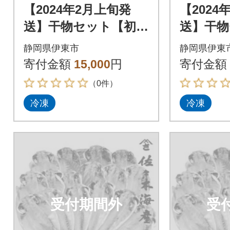
【2024年2月上旬発
【2024
送】干物セット【初島
送】干物
C】特トロあじ・中あ
C】特ト
静岡県伊東市
静岡県伊東
じ各8枚 伊豆・伊東
じ各8枚
寄付金額
15,000
円
寄付金額
の干物詰め合わせ
の干物詰
（0件）
冷凍
冷凍
受付期間外
受