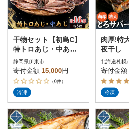
干物セット【初島C】
肉厚!特
特トロあじ・中あじ
夜干し 
各8枚 伊豆・伊東の
s408-04
静岡県伊東市
北海道札幌
干物詰め合わせ
寄付金額
15,000
円
寄付金額
（0件）
冷凍
冷凍