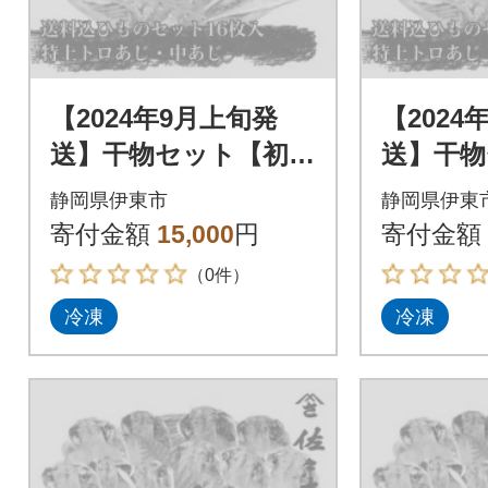
【2024年9月上旬発
【2024
送】干物セット【初島
送】干物
C】特トロあじ・中あ
C】特ト
静岡県伊東市
静岡県伊東
じ各8枚 伊豆・伊東
じ各8枚
寄付金額
15,000
円
寄付金額
の干物詰め合わせ
の干物詰
（0件）
冷凍
冷凍