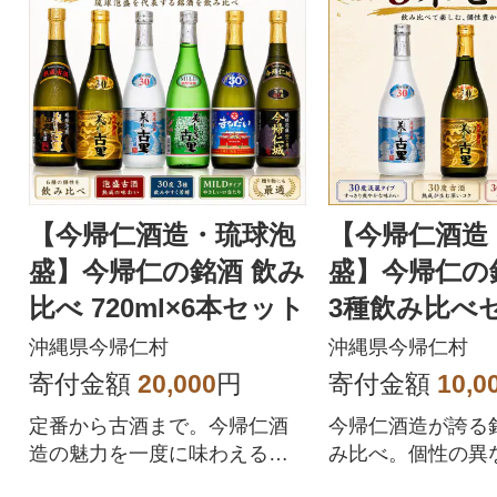
【今帰仁酒造・琉球泡
【今帰仁酒造
盛】今帰仁の銘酒 飲み
盛】今帰仁の
比べ 720ml×6本セット
3種飲み比べ
るだい・美し
沖縄県今帰仁村
沖縄県今帰仁村
淡麗)
寄付金額
20,000
円
寄付金額
10,0
定番から古酒まで。今帰仁酒
今帰仁酒造が誇る
造の魅力を一度に味わえる豪
み比べ。個性の異
華6本セット。
を楽しめるセット