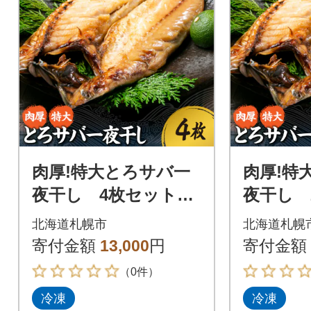
肉厚!特大とろサバ一
肉厚!特
夜干し 4枚セット_h
夜干し 
s408-039
s408-03
北海道札幌市
北海道札幌
寄付金額
13,000
円
寄付金額
（0件）
冷凍
冷凍