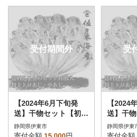
受付期間外
受
【2024年6月下旬発
【2024
送】干物セット【初島
送】干物
C】特トロあじ・中あ
C】特ト
静岡県伊東市
静岡県伊東
じ各8枚 伊豆・伊東
じ各8枚
寄付金額
15,000
円
寄付金額