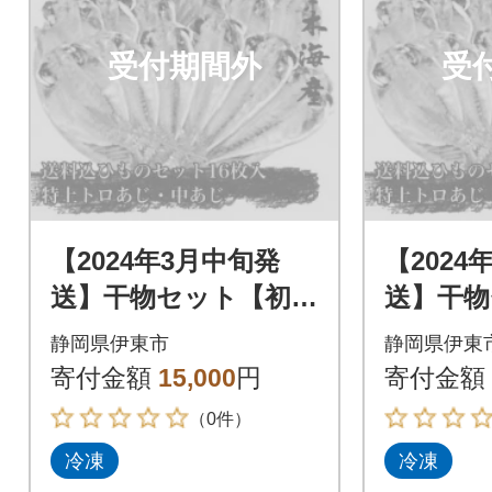
受付期間外
受
【2024年3月中旬発
【2024
送】干物セット【初島
送】干物
C】特トロあじ・中あ
C】特ト
静岡県伊東市
静岡県伊東
じ各8枚 伊豆・伊東
じ各8枚
寄付金額
15,000
円
寄付金額
の干物詰め合わせ
の干物詰
（0件）
冷凍
冷凍