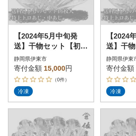
【2024年5月中旬発
【2024
送】干物セット【初島
送】干物
C】特トロあじ・中あ
C】特ト
静岡県伊東市
静岡県伊東
じ各8枚 伊豆・伊東
じ各8枚
寄付金額
15,000
円
寄付金額
の干物詰め合わせ
の干物詰
（0件）
冷凍
冷凍