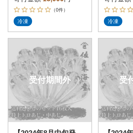
の干物詰め合わせ
の干物詰
（0件）
冷凍
冷凍
受付期間外
受
【2024年8月中旬発
【2024