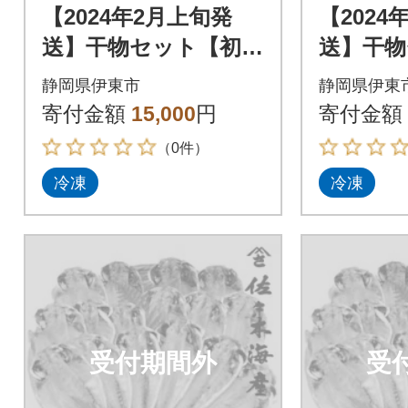
【2024年2月上旬発
【2024
送】干物セット【初島
送】干物
C】特トロあじ・中あ
C】特ト
静岡県伊東市
静岡県伊東
じ各8枚 伊豆・伊東
じ各8枚
寄付金額
15,000
円
寄付金額
の干物詰め合わせ
の干物詰
（0件）
冷凍
冷凍
受付期間外
受