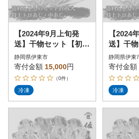
【2024年9月上旬発
【2024
送】干物セット【初島
送】干物
C】特トロあじ・中あ
C】特ト
静岡県伊東市
静岡県伊東
じ各8枚 伊豆・伊東
じ各8枚
寄付金額
15,000
円
寄付金額
の干物詰め合わせ
の干物詰
（0件）
冷凍
冷凍