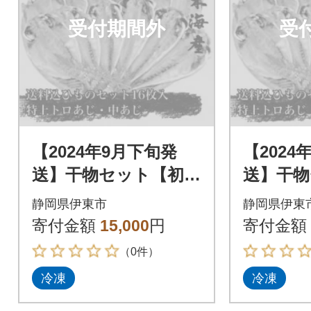
受付期間外
受
【2024年9月下旬発
【2024
送】干物セット【初島
送】干物
C】特トロあじ・中あ
C】特ト
静岡県伊東市
静岡県伊東
じ各8枚 伊豆・伊東
じ各8枚
寄付金額
15,000
円
寄付金額
の干物詰め合わせ
の干物詰
（0件）
冷凍
冷凍