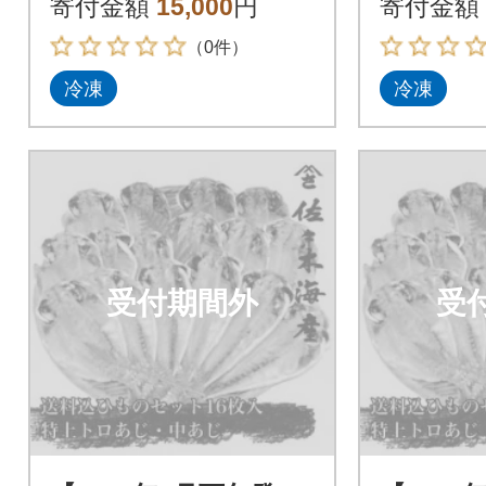
寄付金額
15,000
円
寄付金額
の干物詰め合わせ
の干物詰
（0件）
冷凍
冷凍
受付期間外
受