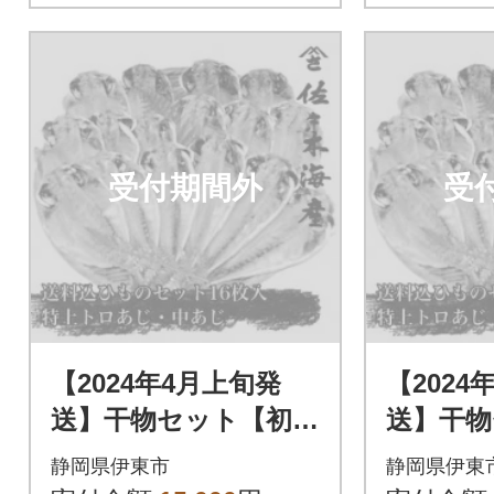
受付期間外
受
【2024年4月上旬発
【2024
送】干物セット【初島
送】干物
C】特トロあじ・中あ
C】特ト
静岡県伊東市
静岡県伊東
じ各8枚 伊豆・伊東
じ各8枚