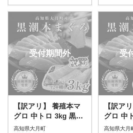
受付期間外
受
【訳アリ】 養殖本マ
【訳アリ
グロ 中トロ 3kg 黒潮
グロ 中ト
本まぐろ 大容量 不定
本まぐろ
高知県大月町
高知県大月