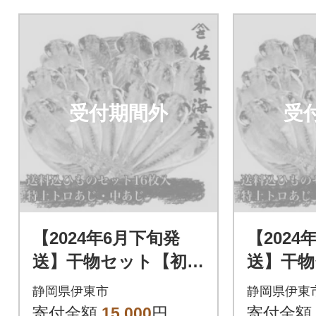
受付期間外
受
【2024年6月下旬発
【2024
送】干物セット【初島
送】干物
C】特トロあじ・中あ
C】特ト
静岡県伊東市
静岡県伊東
じ各8枚 伊豆・伊東
じ各8枚
寄付金額
15,000
円
寄付金額