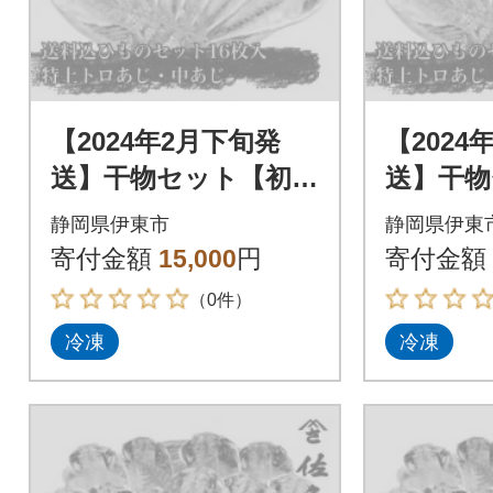
【2024年2月下旬発
【2024
送】干物セット【初島
送】干物
C】特トロあじ・中あ
C】特ト
静岡県伊東市
静岡県伊東
じ各8枚 伊豆・伊東
じ各8枚
寄付金額
15,000
円
寄付金額
の干物詰め合わせ
の干物詰
（0件）
冷凍
冷凍