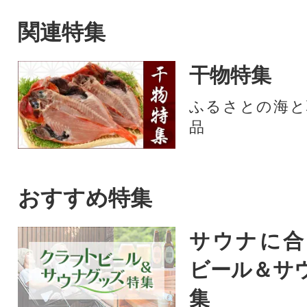
関連特集
干物特集
ふるさとの海と
品
おすすめ特集
サウナに合
ビール＆サ
集