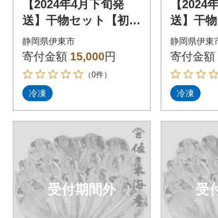
【2024年4月下旬発
【2024
送】干物セット【初島
送】干物
C】特トロあじ・中あ
C】特ト
静岡県伊東市
静岡県伊東
じ各8枚 伊豆・伊東
じ各8枚
寄付金額
15,000
円
寄付金額
の干物詰め合わせ
の干物詰
（0件）
冷凍
冷凍
受付期間外
受