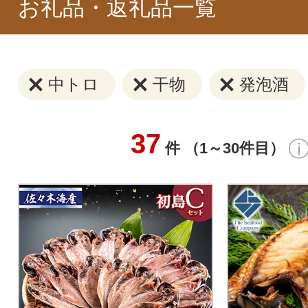
お礼品・返礼品一覧
中トロ
干物
発泡酒
37
件 （1～30件目）