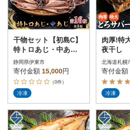
干物セット【初島C】
肉厚!特
特トロあじ・中あじ
夜干し 
各8枚 伊豆・伊東の
s408-04
静岡県伊東市
北海道札幌
干物詰め合わせ
寄付金額
15,000
円
寄付金額
（0件）
冷凍
冷凍