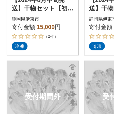
送】干物セット【初島
送】干物
C】特トロあじ・中あ
C】特ト
静岡県伊東市
静岡県伊東
じ各8枚 伊豆・伊東
じ各8枚
寄付金額
15,000
円
寄付金額
の干物詰め合わせ
の干物詰
（0件）
冷凍
冷凍
受付期間外
受