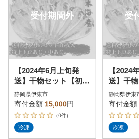
受付期間外
受
【2024年6月上旬発
【2024
送】干物セット【初島
送】干物
C】特トロあじ・中あ
C】特ト
静岡県伊東市
静岡県伊東
じ各8枚 伊豆・伊東
じ各8枚
寄付金額
15,000
円
寄付金額
の干物詰め合わせ
の干物詰
（0件）
冷凍
冷凍