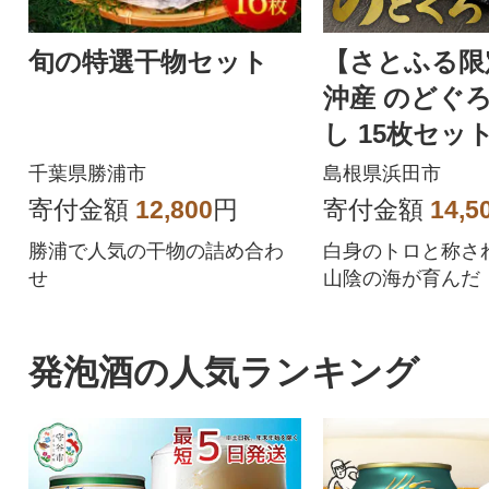
旬の特選干物セット
【さとふる限
沖産 のどぐ
し 15枚セット
焼き方付き
千葉県勝浦市
島根県浜田市
寄付金額
12,800
円
寄付金額
14,5
勝浦で人気の干物の詰め合わ
白身のトロと称さ
せ
山陰の海が育んだ
ろ」の旨味を凝縮
発泡酒の人気ランキング