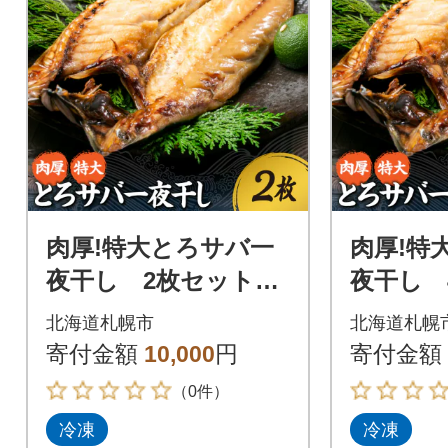
肉厚!特大とろサバ一
肉厚!特
夜干し 2枚セット_h
夜干し 
s408-038
s408-03
北海道札幌市
北海道札幌
寄付金額
10,000
円
寄付金額
（0件）
冷凍
冷凍