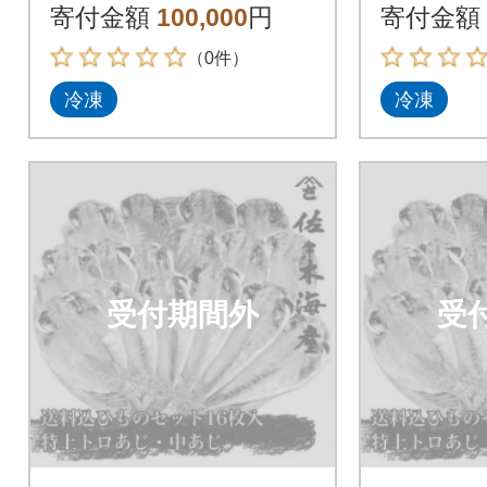
貫 刺身 まぐろ 業務用
貫 刺身
寄付金額
100,000
円
寄付金額
訳あり
訳あり
（0件）
冷凍
冷凍
受付期間外
受