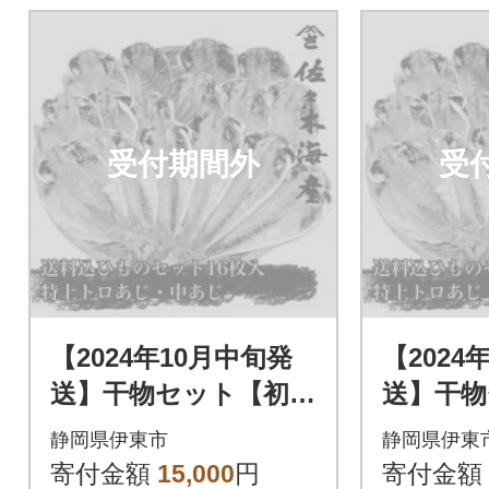
受付期間外
受
【2024年10月中旬発
【2024
送】干物セット【初島
送】干物
C】特トロあじ・中あ
C】特ト
静岡県伊東市
静岡県伊東
じ各8枚 伊豆・伊東
じ各8枚
寄付金額
15,000
円
寄付金額