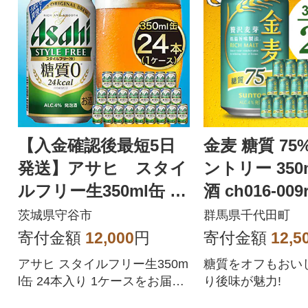
【入金確認後最短5日
金麦 糖質 75
発送】アサヒ スタイ
ントリー 350ml 
ルフリー生350ml缶 24
酒 ch016-009r
本入り 1ケース
茨城県守谷市
群馬県千代田町
寄付金額
12,000
円
寄付金額
12,5
アサヒ スタイルフリー生350m
糖質をオフもおい
l缶 24本入り 1ケースをお届け
り後味が魅力!
致します。