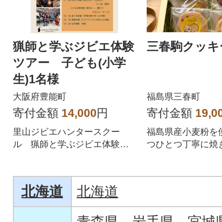
猟師と学ぶジビエ体験
三春駒クッキ
ツアー 子ども(小学
生)1名様
大阪府豊能町
福島県三春町
寄付金額
14,000
円
寄付金額
19,0
里山ジビエハンタースクー
福島県産小麦粉を
ル 猟師と学ぶジビエ体験ツ
つひとつ丁寧に焼
アー(子ども・小学生 1名様)
作りクッキーの詰
す。
北海道
北海道
青森県
岩手県
宮城