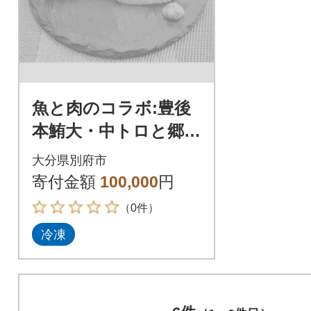
魚と肉のコラボ:豊後
本鮪大・中トロと郷土
料理りゅうきゅう(漬
大分県別府市
け)、「おおいた和
寄付金額
100,000
円
牛」セット贅沢三昧
（0件）
冷凍