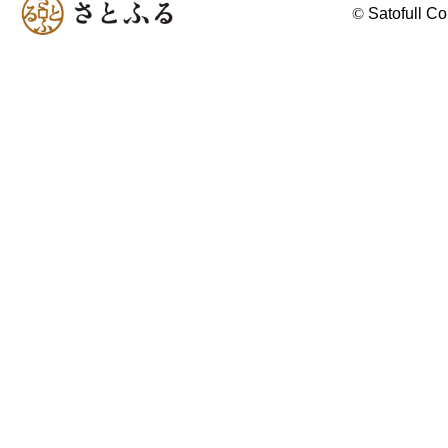
©
Satofull Co.