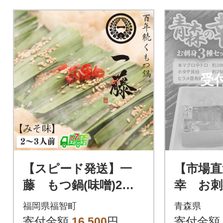
ホタテ、カニ、ウニと一緒に
海鮮丼などでお楽しみいただ
けます。小分けにしており、
お手軽におかずにできるのも
嬉しいポイント。200000円
受
【スピード発送】一
【市場直
藤 もつ鍋(味噌)2～3
幸 お刺
人前
(本マグ
福岡県福智町
青森県
タテ貝
寄付金額
16,500
円
寄付金額