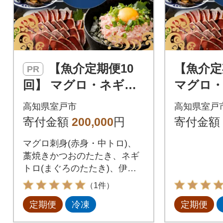
【魚介定期便10
【魚介定
PR
回】 マグロ・ネギト
マグロ
ロ・かつおのたた
かつお
高知県室戸市
高知県室戸
き・魚介類加工品など
介類加工
寄付金額
200,000
円
寄付金額
の海鮮セット定期便
セット定
マグロ刺身(赤身・中トロ)、
訳あり
藁焼きかつおのたたき、ネギ
トロ(まぐろのたたき)、伊勢
海老、金目鯛など高知県室戸
（1件）
市の人気の海鮮を10回定期便
定期便
冷凍
定期便
でお届け!マグロ丼やネギトロ
丼の他、サーモンやイクラ、