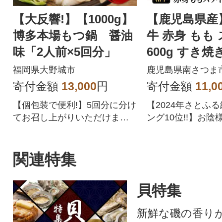
【大反響!】【1000g】
【鹿児島県産
博多本場もつ鍋 醤油
牛 赤身 もも
味「2人前×5回分」
600g すき焼
ターゼン
福岡県大野城市
鹿児島県南さつま
寄付金額
13,000
円
寄付金額
11,0
【個包装で便利!】5回分に分け
【2024年さとふ
てお召し上がりいただけま
ング10位!!】お陰
す。
鹿児島県産黒毛和
り。赤身なのでヘ
の方にもおすすめ
関連特集
貝特集
新鮮な磯の香り