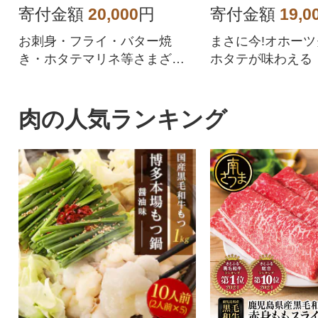
寄付金額
20,000
円
寄付金額
19,0
お刺身・フライ・バター焼
まさに今!オホー
き・ホタテマリネ等さまざま
ホタテが味わえる
な料理に使用出来ます。オホ
ーツク産のホタテは、稚貝(一
年貝)を放流してから4年間流氷
肉の人気ランキング
や水温の低い荒波の中で逞し
く育つ為、養殖とは、まった
く違い旨味が凝縮されており
食感も良いと言われておりま
す。食べ応え抜群のホタテを
ドドーンとたっぷり1kgを紋別
市よりお届け。パッケージは
チャック付きで保存に便利で
す!