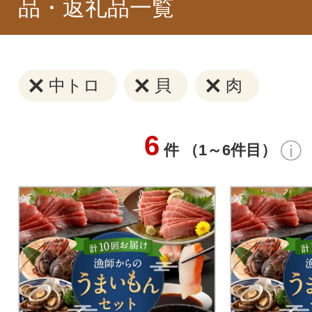
品・返礼品一覧
中トロ
貝
肉
6
件 （1～6件目）