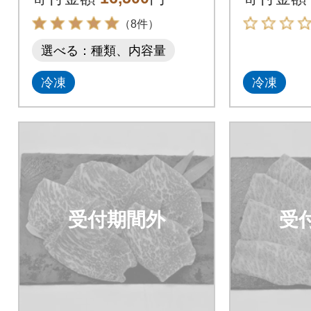
布締め)
（8件）
選べる：種類、内容量
冷凍
冷凍
受付期間外
受