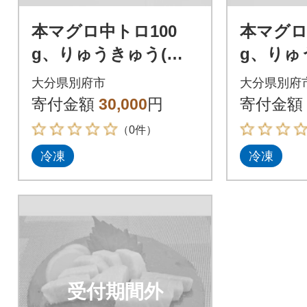
本マグロ中トロ100
本マグロ
g、りゅうきゅう(漬
g、りゅ
け)5人前、豊後牛モモ
け)5人
大分県別府市
大分県別府
しゃぶしゃぶ3人前60
ースすき
寄付金額
30,000
円
寄付金額
0g
0g
（0件）
冷凍
冷凍
受付期間外