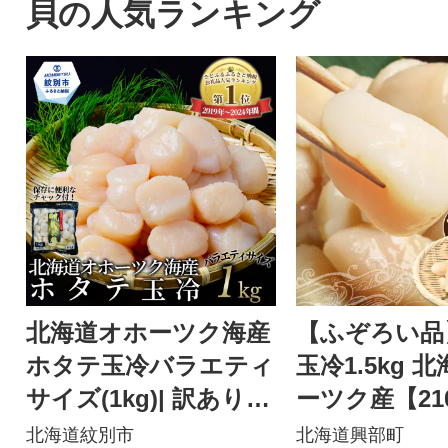
貝の人気ランキング
北海道オホーツク海産
【ふぞろい品
ホタテ玉冷バラエティ
玉冷1.5kg 
サイズ(1kg)| 訳あり
ーツク産【21
サイズ不揃い ★
北海道紋別市
北海道興部町