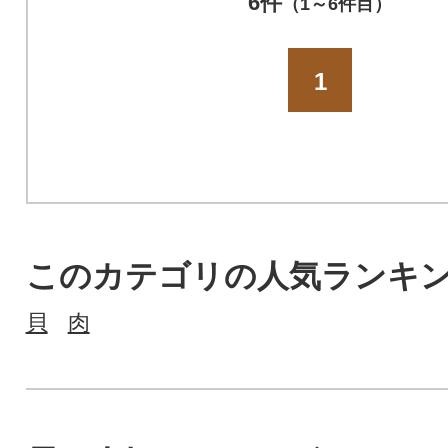
6件
（1～6件目）
1
このカテゴリの人気ランキ
貝
肉