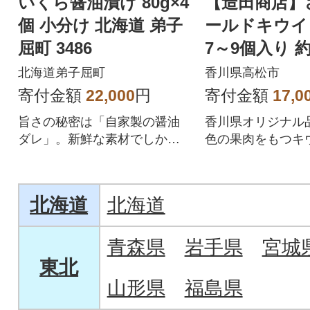
いくら醤油漬け 80g×4
【造田商店】
個 小分け 北海道 弟子
ールドキウイ
屈町 3486
7～9個入り 約1
箱【化粧箱入
北海道弟子屈町
香川県高松市
寄付金額
22,000
円
寄付金額
17,0
旨さの秘密は「自家製の醤油
香川県オリジナル
ダレ」。新鮮な素材でしか味
色の果肉をもつキ
わえない、贅沢ないくら丼を
ツ!「数量限定」
お楽しみください。
ります。
北海道
北海道
青森県
岩手県
宮城
東北
山形県
福島県