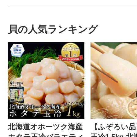
貝の人気ランキング
北海道オホーツク海産
【ふぞろい品
ホタテ玉冷バラエティ
玉冷1.5kg 