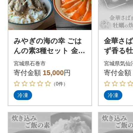
みやぎの海の幸 ごは
金華さ
んの素3種セット 金華
ず香る牡
さば みやぎサーモン
みご飯セ
宮城県石巻市
宮城県気仙
漬け丼 カンタン調理
イ 宮城県
寄付金額
15,000
円
寄付金額
牡蠣 炊き込み
564356]
（0件）
冷凍
冷凍