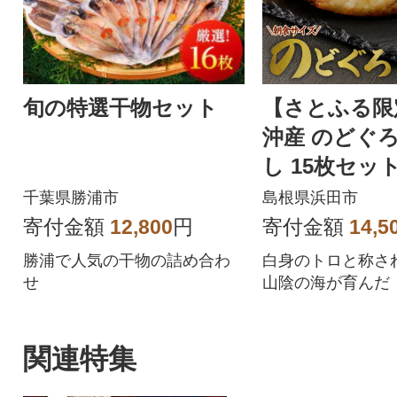
す!
旬の特選干物セット
【さとふる限
沖産 のどぐ
し 15枚セット
焼き方付き
千葉県勝浦市
島根県浜田市
寄付金額
12,800
円
寄付金額
14,5
勝浦で人気の干物の詰め合わ
白身のトロと称さ
せ
山陰の海が育んだ
ろ」の旨味を凝縮
関連特集