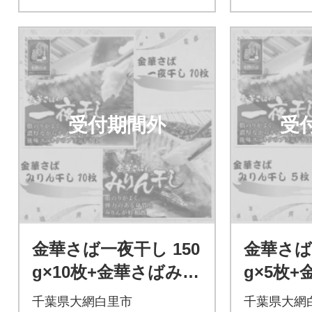
受付期間外
受
金華さば一夜干し 150
金華さば
g×10枚+金華さばみり
g×5枚
ん干し 150g×10枚(gs
ん干し 15
千葉県大網白里市
千葉県大網