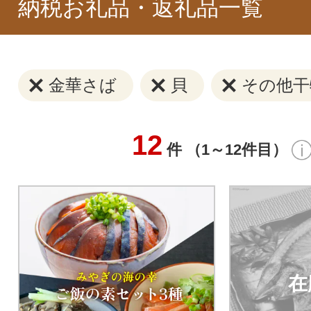
納税お礼品・返礼品一覧
金華さば
貝
その他干
12
件 （1～12件目）
在