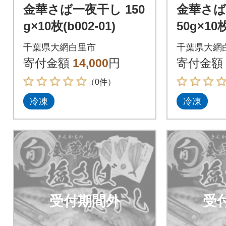
金華さば一夜干し 150
金華さば
g×10枚(b002-01)
50g×10枚
千葉県大網白里市
千葉県大網
寄付金額
14,000
円
寄付金額
（0件）
冷凍
冷凍
受付期間外
受