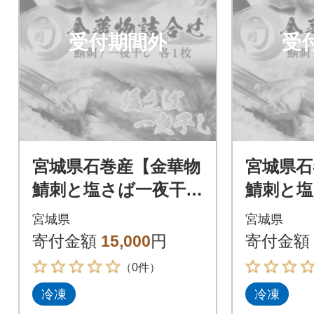
受付期間外
受
宮城県石巻産【金華物
宮城県石
鯖刺と塩さば一夜干し
鯖刺と塩
セット】CAS冷凍・
セット×
宮城県
宮城県
養殖
S冷凍・
寄付金額
15,000
円
寄付金額
（0件）
冷凍
冷凍