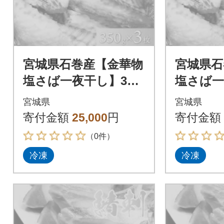
宮城県石巻産【金華物
宮城県石
塩さば一夜干し】350
塩さば一
g×3枚セット(CAS冷
g×5枚セ
宮城県
宮城県
凍・養殖)
凍・養殖
寄付金額
25,000
円
寄付金額
（0件）
冷凍
冷凍