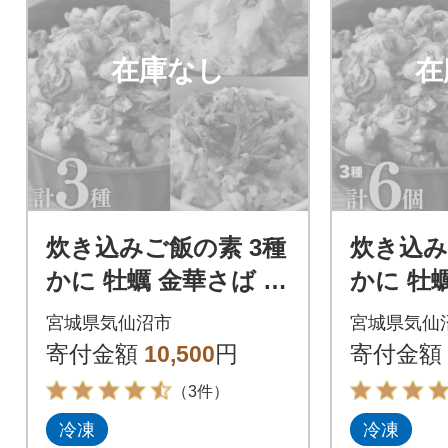
在庫なし
在
炊き込みご飯の素 3種
炊き込み
かに 牡蠣 金華さば (2
かに 牡蠣
合用×各1p) 計3p [205
合用×各2p
宮城県気仙沼市
宮城県気仙
65368]
65367]
寄付金額
10,500
円
寄付金額
（3件）
冷凍
冷凍