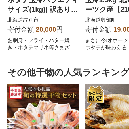
サイズ(1kg)| 訳あり
ーツク産【21
サイズ不揃い ★
北海道紋別市
北海道興部町
寄付金額
20,000
円
寄付金額
19,0
お刺身・フライ・バター焼
まさに今!オホー
き・ホタテマリネ等さまざま
ホタテが味わえる
な料理に使用出来ます。オホ
ーツク産のホタテは、稚貝(一
年貝)を放流してから4年間流氷
その他干物の人気ランキン
や水温の低い荒波の中で逞し
く育つ為、養殖とは、まった
く違い旨味が凝縮されており
食感も良いと言われておりま
す。食べ応え抜群のホタテを
ドドーンとたっぷり1kgを紋別
市よりお届け。パッケージは
チャック付きで保存に便利で