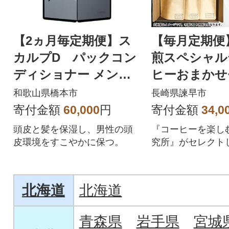
【2ヵ月毎定期便】ス
【毎月定期便
カルプD パックコン
煎スペシャル
ディショナー メンズ
ヒーおまかせ
薬用 ヘアケア 全6回
スタンダード(
和歌山県橋本市
長崎県諫早市
全2回
寄付金額
60,000
円
寄付金額
34,0
頭皮と髪を保湿し、男性の頭
『コーヒーを楽し
皮環境をすこやかに保つ。
究所』がセレクト
コーヒーを是非ご
い!
北海道
北海道
青森県
岩手県
宮城