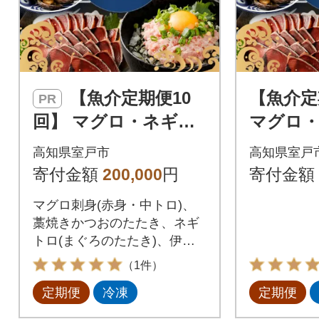
【魚介定期便10
【魚介定
PR
回】 マグロ・ネギト
マグロ
ロ・かつおのたた
かつお
高知県室戸市
高知県室戸
き・魚介類加工品など
介類加工
寄付金額
200,000
円
寄付金額
の海鮮セット定期便
セット定
マグロ刺身(赤身・中トロ)、
訳あり
藁焼きかつおのたたき、ネギ
トロ(まぐろのたたき)、伊勢
海老、金目鯛など高知県室戸
（1件）
市の人気の海鮮を10回定期便
定期便
冷凍
定期便
でお届け!マグロ丼やネギトロ
丼の他、サーモンやイクラ、