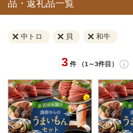
品・返礼品一覧
中トロ
貝
和牛
3
件 （1～3件目）