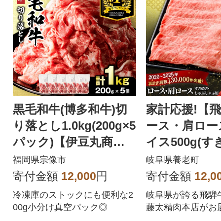
す。食べ応え抜群のホタテを
ドドーンとたっぷり1kgを紋別
市よりお届け。パッケージは
チャック付きで保存に便利で
す!
黒毛和牛(博多和牛)切
家計応援!【
り落とし1.0kg(200g×5
ース・肩ロー
パック)【伊豆丸商
イス500g(す
店】_HA1511
ゃぶしゃぶ) 
福岡県宗像市
岐阜県養老町
黒毛和牛
寄付金額
12,000
円
寄付金額
12,0
冷凍庫のストックにも便利な2
岐阜県が誇る飛騨
00g小分け真空パック◎
藤太精肉本店がお
ます。