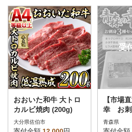
ホタテ、カニ、ウニと一緒に
海鮮丼などでお楽しみいただ
けます。小分けにしており、
お手軽におかずにできるのも
嬉しいポイント。200000円
受
おおいた和牛 大トロ
【市場直
カルビ焼肉 (200g)
幸 お刺
(本マグ
大分県佐伯市
青森県
タテ貝
寄付金額
12,000
円
寄付金額