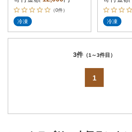
布締め)
（0件）
冷凍
冷凍
3件
（1～3件目）
1