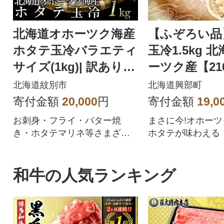
北海道オホーツク海産
【ふぞろい品
ホタテ玉冷バラエティ
玉冷1.5kg 
サイズ(1kg)| 訳あり
ーツク産【21
サイズ不揃い ★
北海道紋別市
北海道興部町
寄付金額
20,000
円
寄付金額
19,0
お刺身・フライ・バター焼
まさに今!オホー
き・ホタテマリネ等さまざま
ホタテが味わえる
な料理に使用出来ます。オホ
ーツク産のホタテは、稚貝(一
年貝)を放流してから4年間流氷
和牛の人気ランキング
や水温の低い荒波の中で逞し
く育つ為、養殖とは、まった
く違い旨味が凝縮されており
食感も良いと言われておりま