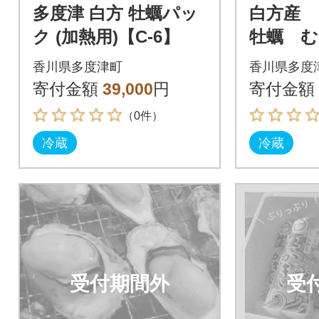
多度津 白方 牡蠣パッ
白方産
ク (加熱用)【C-6】
牡蠣 む
【A-12
香川県多度津町
香川県多度
寄付金額
39,000
円
寄付金額
（0件）
冷蔵
冷蔵
受付期間外
受