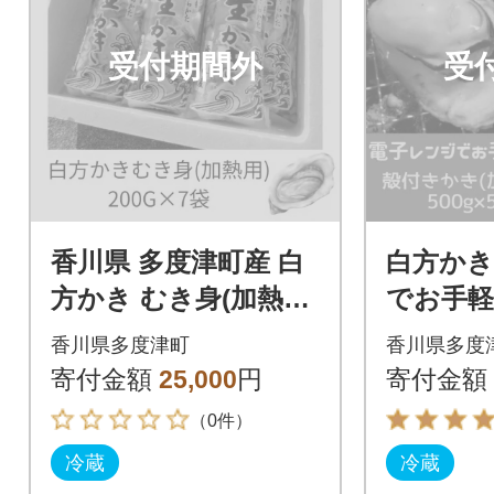
受付期間外
受
香川県 多度津町産 白
白方かき
方かき むき身(加熱用)
でお手軽
200g×7袋【A-89】
かき(加熱
香川県多度津町
香川県多度
袋【A-9
寄付金額
25,000
円
寄付金額
（0件）
冷蔵
冷蔵