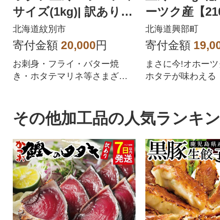
サイズ(1kg)| 訳あり
ーツク産【21
サイズ不揃い ★
北海道紋別市
北海道興部町
寄付金額
20,000
円
寄付金額
19,0
お刺身・フライ・バター焼
まさに今!オホー
き・ホタテマリネ等さまざま
ホタテが味わえる
な料理に使用出来ます。オホ
ーツク産のホタテは、稚貝(一
年貝)を放流してから4年間流氷
その他加工品の人気ランキ
や水温の低い荒波の中で逞し
く育つ為、養殖とは、まった
く違い旨味が凝縮されており
食感も良いと言われておりま
す。食べ応え抜群のホタテを
ドドーンとたっぷり1kgを紋別
市よりお届け。パッケージは
チャック付きで保存に便利で