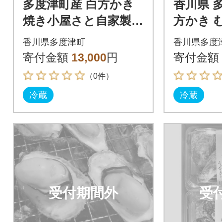
多度津町産 白方かき
香川県 
焼き小屋さと自家製
方かき 
かきの佃煮・かきの
200g×3
香川県多度津町
香川県多度
オイル漬け詰め合わ
寄付金額
13,000
円
寄付金額
せ【L-29】
（0件）
冷蔵
冷蔵
受付期間外
受