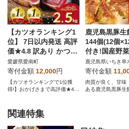
す!
【カツオランキング1
鹿児島黒豚生
位】 7日以内発送 高評
144個(12個×
価★4.8 訳あり かつお
付き!国産野
のたたき 2.5kg
愛媛県愛南町
鹿児島県いちき串
寄付金額
12,000
円
寄付金額
11,0
【カツオランキングで1位獲
肉質が良く、甘味
得!】おかげさまで高評価★4.
ある鹿児島黒豚生
8!四国一の水揚げを誇る愛媛県
です!
愛南町のかつお。愛媛はみか
んや柑橘だけじゃない!太平洋
関連特集
でとれたかつおは高知(土佐)に
も負けない鮮度でかつお本来