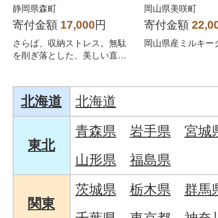
デイトナ【森町SF】
静岡県森町
岡山県美咲町
寄付金額
17,000
円
寄付金額
22,0
さらば、収納ストレス。無駄
岡山県産ミルキー
を削ぎ落とした、美しい直線
デザインのハンマー。
北海道
北海道
青森県
岩手県
宮城
東北
山形県
福島県
茨城県
栃木県
群馬
関東