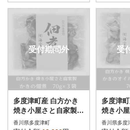
受付期間外
受
多度津町産 白方かき
多度津町
焼き小屋さと自家製
焼き小
かきの佃煮 70g×3袋
かきのオ
香川県多度津町
香川県多度
【L-27】
0g×3袋【