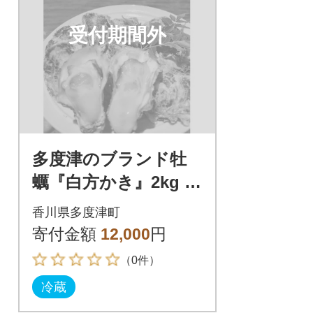
受付期間外
多度津のブランド牡
蠣『白方かき』2kg 白
方漁港直送 加熱調理
香川県多度津町
用 殻付き生カキ【A-8
寄付金額
12,000
円
6】
（0件）
冷蔵