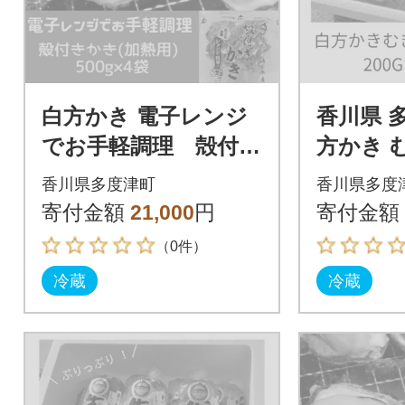
白方かき 電子レンジ
香川県 
でお手軽調理 殻付き
方かき 
かき(加熱用) 500g×4
200g×5
香川県多度津町
香川県多度
袋【A-90】
寄付金額
21,000
円
寄付金額
（0件）
冷蔵
冷蔵