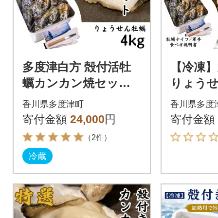
多度津白方 殻付活牡
【冷凍】
蠣カンカン焼セット 4
りょう
kg(加熱用)【B-7】
カン焼セッ
香川県多度津町
香川県多度
熱用)【A
寄付金額
24,000
円
寄付金額
（2件）
冷蔵