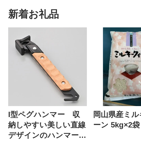
新着お礼品
I型ペグハンマー 収
岡山県産ミル
納しやすい美しい直線
ーン 5kg×2袋
デザインのハンマー|