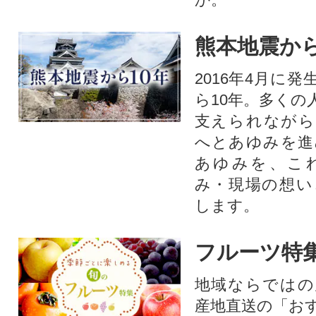
熊本地震から
2016年4月に
ら10年。多くの
支えられながら
へとあゆみを進
あゆみを、こ
み・現場の想い
します。
フルーツ特
地域ならではの
産地直送の「お