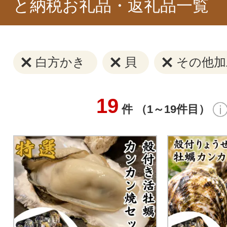
と納税お礼品・返礼品一覧
白方かき
貝
その他加
19
件 （1～19件目）