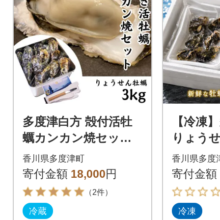
多度津白方 殻付活牡
【冷凍】
蠣カンカン焼セット 3
りょう
kg (加熱用)【H-1】
蠣400g
香川県多度津町
香川県多度
用)【A-1
寄付金額
18,000
円
寄付金額
（2件）
冷蔵
冷凍