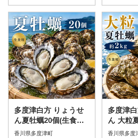
多度津白方 りょうせ
多度津白
ん夏牡蠣20個(生食用)
ん 大粒
【A-159】
(生食用)
香川県多度津町
香川県多度