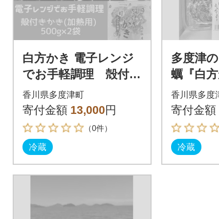
白方かき 電子レンジ
多度津
でお手軽調理 殻付き
蠣『白方
かき(加熱用) 500g×2
理レンジ
香川県多度津町
香川県多度
袋【L-31】
付き6個
寄付金額
13,000
円
寄付金額
【L-36】
（0件）
冷蔵
冷蔵