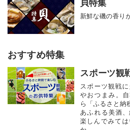
貝特集
の旨味を存分に楽しめます。
形や大きさは不揃いですが、
新鮮な磯の香り
味は訳なし!人気のかつおのた
たきをどうぞご賞味くださ
い。鰹のタタキ かつおたたき
冷凍 小分け カツオタタキ 骨取
り 骨なし たたき
おすすめ特集
スポーツ観
スポーツ観戦に
やおつまみ。自
ら「ふるさと納
あふれる美酒、
楽しんでみては
か。