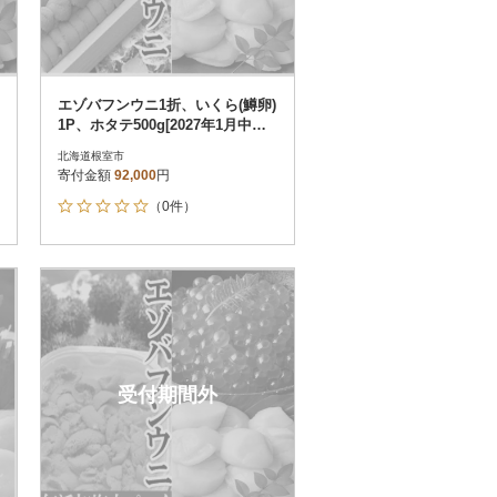
エゾバフンウニ1折、いくら(鱒卵)
1P、ホタテ500g[2027年1月中旬
以降発送] E-40003
北海道根室市
寄付金額
92,000
円
（0件）
受付期間外