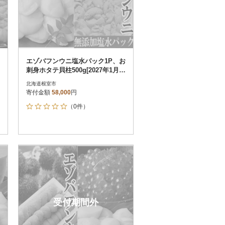
エゾバフンウニ塩水パック1P、お
刺身ホタテ貝柱500g[2027年1月中
旬以降発送] D-40052
北海道根室市
寄付金額
58,000
円
（0件）
受付期間外