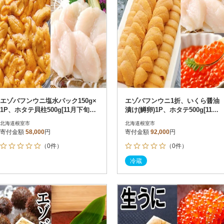
エゾバフンウニ塩水パック150g×
エゾバフンウニ1折、いくら醤油
1P、ホタテ貝柱500g[11月下旬以
漬け(鱒卵)1P、ホタテ500g[11月
降発送] D-53028
下旬以降発送] E-53002
北海道根室市
北海道根室市
寄付金額
58,000
円
寄付金額
92,000
円
（0件）
（0件）
冷蔵