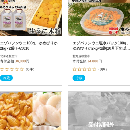
エゾバフンウニ100g、ゆめぴりか
エゾバフンウニ塩水パック100g、
2kg×2袋 F-65010
ゆめぴりか2kg×2袋[10月下旬以降
発送] F-65011
北海道根室市
北海道根室市
寄付金額
34,000
円
寄付金額
34,000
円
（0件）
（0件）
冷蔵
冷蔵
受付期間外