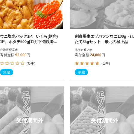
ウニ塩水パック1P、いくら(鱒卵)
刺身用生エゾバフンウニ100g・ほ
1P、ホタテ500g[11月下旬以降発
たて3kgセット 最北の極上品
送] E-53003
北海道根室市
北海道稚内市
寄付金額
92,000
円
寄付金額
24,000
円
（0件）
（1件）
冷蔵
冷蔵
受付期間外
受付期間外