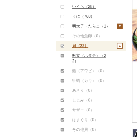
タラバガニ（4）
いくら（39）
毛ガニ（9）
うに（768）
かにしゃぶ（0）
明太子・たらこ（1）
その他カニ（0）
明太子（1）
その他魚卵（0）
たらこ（0）
貝（22）
帆立（ホタテ）（2
2）
鮑（アワビ）（0）
牡蠣（カキ）（0）
あさり（0）
しじみ（0）
サザエ（0）
はまぐり（0）
その他貝（0）