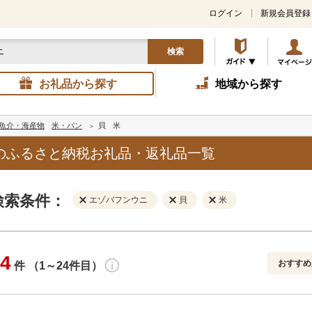
ログイン
新規会員登録
検索
お礼品から探す
地域から探す
魚介・海産物
米・パン
貝
米
のふるさと納税お礼品・返礼品一覧
検索条件：
エゾバフンウニ
貝
米
4
おすすめ
件 （1～24件目）
寄付金額
解除
地域
解除
おすすめ
円～
新着順