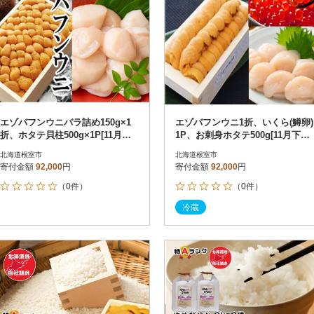
エゾバフンウニバラ詰め150g×1
エゾバフンウニ1折、いくら(鱒卵)
折、ホタテ貝柱500g×1P[11月下
1P、お刺身ホタテ500g[11月下旬
旬以降発送] E-40023
以降発送] E-71015
北海道根室市
北海道根室市
寄付金額
92,000
円
寄付金額
92,000
円
（0件）
（0件）
冷蔵