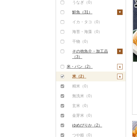
うなぎ（0）
鮮魚（31）
鮭・サーモン（20）
イカ・タコ（0）
マグロ（0）
海苔・海藻（0）
イワシ（0）
干物（0）
カツオ（0）
その他魚介・加工品
（3）
金目鯛（0）
米・パン（2）
しらす・ちりめん
クエ（0）
（0）
米（2）
くじら（0）
かまぼこ・練り製品
精米（0）
（0）
サバ（9）
無洗米（0）
その他魚介・加工品
さんま（11）
（3）
玄米（0）
鯛（0）
金芽米（0）
のどぐろ（0）
ゆめぴりか（2）
ふぐ（0）
つや姫（0）