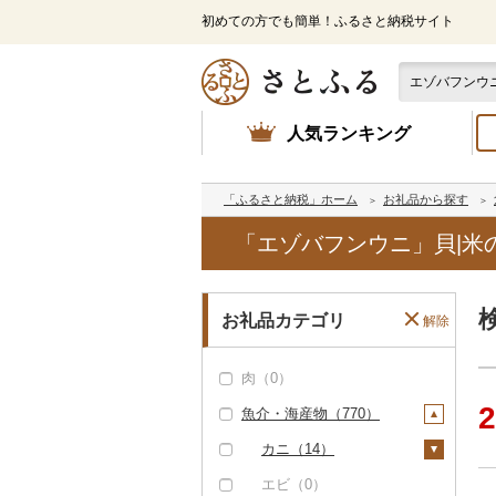
初めての方でも簡単！ふるさと納税サイト
人気ランキング
「ふるさと納税」ホーム
お礼品から探す
「エゾバフンウニ」貝|米
お礼品カテゴリ
解除
肉（0）
2
魚介・海産物（770）
カニ（14）
ズワイガニ（0）
エビ（0）