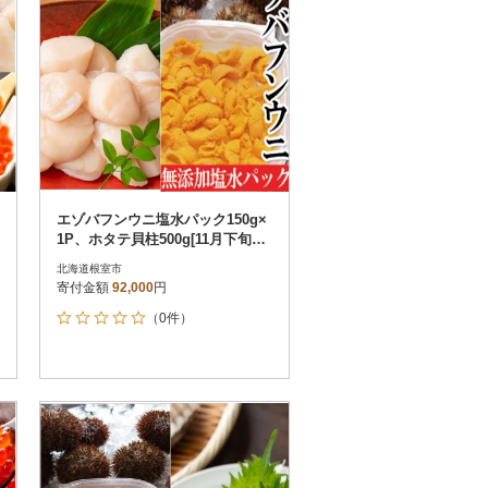
エゾバフンウニ塩水パック150g×
1P、ホタテ貝柱500g[11月下旬以
降発送] E-40018
北海道根室市
寄付金額
92,000
円
（0件）