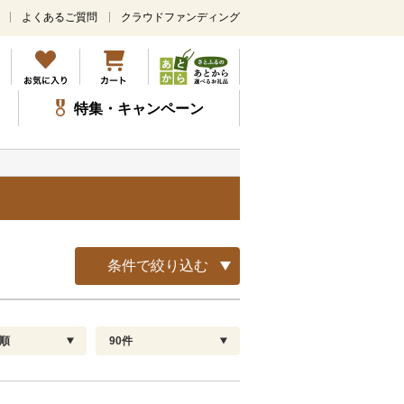
よくあるご質問
クラウドファンディング
メ
イ
ン
コ
ン
特集・キャンペーン
テ
ン
ツ
に
ス
キ
ッ
プ
条件で絞り込む
順
90件
配送指定
解除
順
30
お届け日時指定可
60