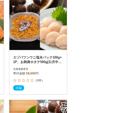
エゾバフンウニ塩水パック100g×
1P、お刺身ホタテ500g[11月中旬
以降発送] D-71060
北海道根室市
寄付金額
58,000
円
（0件）
冷蔵