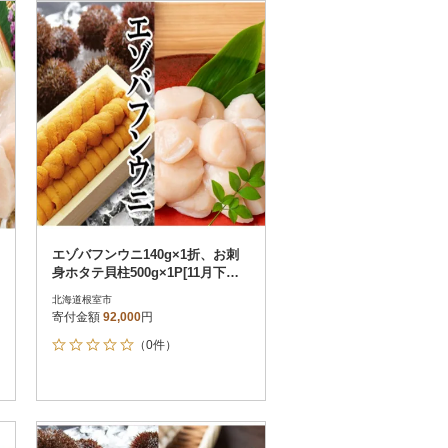
お届け時間帯指定可
発送される月指定可
件数順
90
評価順
120
が高い順
その他
解除
が低い順
さとふる限定のお礼品
定期便
さとふるアプリdeワンストップ申請
対象
エゾバフンウニ140g×1折、お刺
身ホタテ貝柱500g×1P[11月下旬
以降発送] E-40019
北海道根室市
寄付金額
92,000
円
（0件）
）