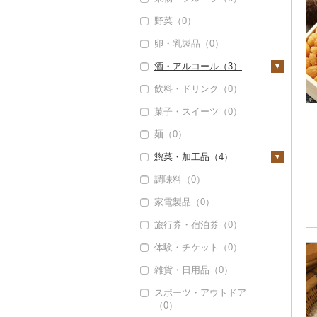
野菜（0）
卵・乳製品（0）
酒・アルコール（3）
飲料・ドリンク（0）
ビール・発泡酒（0）
菓子・スイーツ（0）
日本酒（3）
麺（0）
純米大吟醸（1）
焼酎（0）
惣菜・加工品（4）
純米吟醸（0）
梅酒（0）
調味料（0）
大吟醸（0）
泡盛（0）
惣菜（0）
家電製品（0）
吟醸（0）
ワイン（0）
カレー・シチュー
（0）
旅行券・宿泊券（0）
その他日本酒（2）
ウイスキー（0）
鍋（0）
体験・チケット（0）
リキュール・洋酒
（0）
ピザ（0）
雑貨・日用品（0）
甘酒（0）
レトルト（0）
スポーツ・アウトドア
（0）
ノンアルコール（0）
スープ（0）