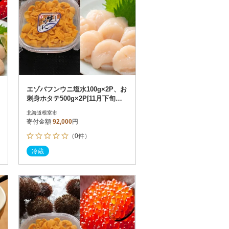
エゾバフンウニ塩水100g×2P、お
刺身ホタテ500g×2P[11月下旬以
降発送] E-71017
北海道根室市
寄付金額
92,000
円
（0件）
冷蔵