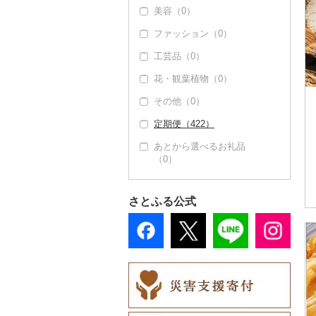
美容（0）
その他酒（0）
豆腐・納豆（0）
ファッション（0）
漬物（0）
工芸品（0）
缶詰・瓶詰（2）
花・観葉植物（0）
肉（0）
乾物（0）
その他（0）
魚（0）
燻製（スモーク）
（0）
定期便（422）
果物（0）
おせち（0）
あとから選べるお礼品
ジャム（0）
（0）
その他加工品（2）
その他缶詰・瓶詰
（2）
さとふる公式