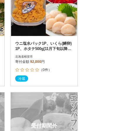
ウニ塩水パック1P、いくら(鱒卵)
1P、ホタテ500g[11月下旬以降発
送] E-71016
北海道根室市
寄付金額
92,000
円
（0件）
冷蔵
受付期間外