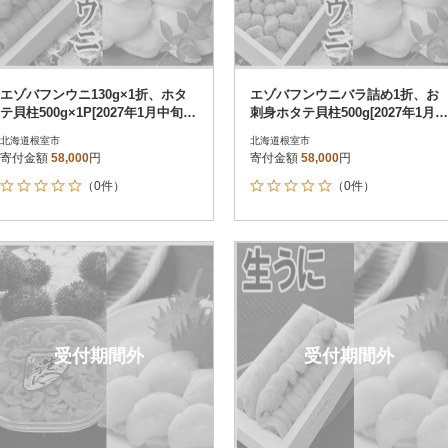
エゾバフンウニ130g×1折、ホタ
エゾバフンウニバラ詰め1折、お
テ貝柱500g×1P[2027年1月中旬以
刺身ホタテ貝柱500g[2027年1月中
降発送] D-40053
旬以降発送] D-40055
北海道根室市
北海道根室市
寄付金額
58,000
円
寄付金額
58,000
円
（0件）
（0件）
受付期間外
受付期間外