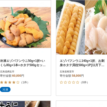
円
レビュー
レビュー
決済方法
解除
寄付金額
PayPay
発送種別
解除
クレジットカード決済
寄付金額
通常
Amazon Pay
冷蔵便
楽天ペイ
冷凍便
メルペイ
コンビニ支払い
ソフトバンクまとめて支払い
au PAY（auかんたん決済）
冷凍エゾバフンウニ50g×1折+い
エゾバフンウニ140g×1折、お刺
d払い
くら80g×1本+ホタテ500gセット
身ホタテ貝柱500g×1P[11月下旬
金融機関(Pay-easy決済)
(北海道網走産)
以降発送] D-53029
北海道網走市
北海道根室市
寄付金額
60,000
円
寄付金額
58,000
円
（1件）
（0件）
解除
結果を見る（
24
件
冷凍