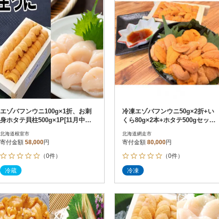
エゾバフンウニ100g×1折、お刺
冷凍エゾバフンウニ50g×2折+い
身ホタテ貝柱500g×1P[11月中旬
くら80g×2本+ホタテ500gセット
以降発送] D-71061
(北海道網走産)
北海道根室市
北海道網走市
寄付金額
58,000
円
寄付金額
80,000
円
（0件）
（0件）
冷蔵
冷凍