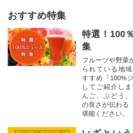
に急速凍結しているので鮮度
に急速凍結してい
も抜群!芳醇なミソとしっとり
も抜群!芳醇なミ
おすすめ特集
とした身質を、ぜひご賞味く
とした身質を、ぜ
ださい!※お召し上がり方の説
ださい!※お召し
特選！100
明書付きです。○原材料・成分
明書付きです。○
毛ガニ、食塩○ご注意事項解凍
毛ガニ、食塩○ご
集
後の再凍結は、鮮度、品質劣
後の再凍結は、鮮
化の原因になりますのでおや
化の原因になりま
フルーツや野菜
めください。
めください。
られている地域
すすめ『100%
してご紹介しま
んご、ぶどう、
の良さが伝わる
堪能ください。