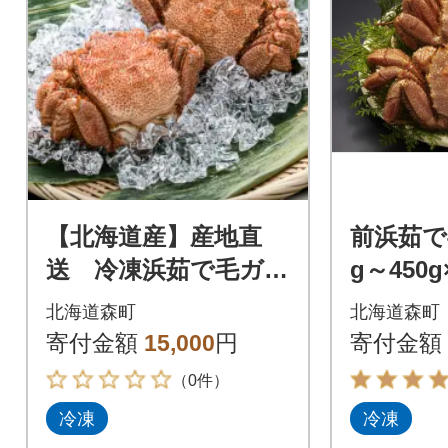
【北海道産】産地直
前浜茹で
送 冷凍浜茹で毛ガニ
g～450g
(約330g前後～約370g
北海道森町
北海道森町
前後)×2杯
寄付金額
15,000
円
寄付金額
（0件）
冷凍
冷凍