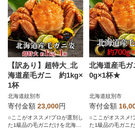
【訳あり】超特大_北
北海道産毛ガ
海道産毛ガニ 約1kg×
0g×1杯★
1杯
北海道紋別市
北海道紋別市
寄付金額
23,000
円
寄付金額
16,0
○ここがオススメ!プロが選別し
○ここがオススメ!
た1級品の毛ガニだけを北海道
た1級品の毛ガニ
紋別市で浜茹でしました!さら
紋別市で浜茹でし