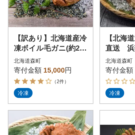
【訳あり】北海道産冷
【北海道
凍ボイル毛ガニ(約250
直送 浜
g前後～約300g前後×3
00g前後
北海道森町
北海道森町
尾)
寄付金額
15,000
円
寄付金額
（2件）
冷凍
冷凍