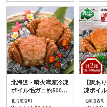
北海道・噴火湾産冷凍
【訳あり
ボイル毛ガニ約500g
凍ボイル
前後×2尾
0g前後×
北海道森町
北海道森町