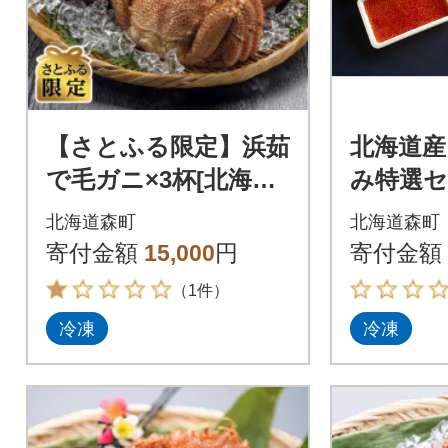
【さとふる限定】浜茹
北海道産
で毛ガニ×3杯[北海道
み特選セ
近海産] 産地直送
ホタテ
北海道森町
北海道森町
夷あわび
寄付金額
15,000
円
寄付金額
（1件）
冷凍
冷凍