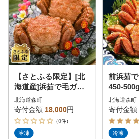
【さとふる限定】[北
前浜茹で
海道産]浜茹で毛ガ
450-500g
ニ 約400g前後×2杯
北海道森町
北海道森町
寄付金額
18,000
円
寄付金額
（0件）
冷凍
冷凍