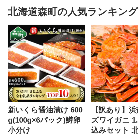
北海道森町の人気ランキング
新いくら醤油漬け 600
【訳あり】浜
g(100g×6パック)鱒卵
ズワイガニ 1.
小分け
込みセット 