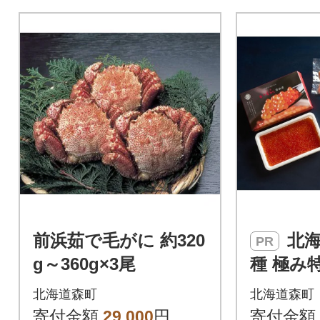
前浜茹で毛がに 約320
北海道産 海鮮五
PR
g～360g×3尾
種 極み
蟹・ホ
北海道森町
北海道森町
ら・蝦夷
寄付金額
29,000
円
寄付金額