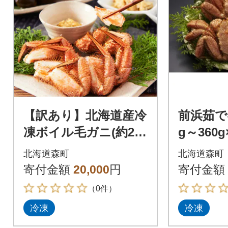
【訳あり】北海道産冷
前浜茹で
凍ボイル毛ガニ(約250
g～360g
g前後～約300g前後×4
北海道森町
北海道森町
尾)
寄付金額
20,000
円
寄付金額
（0件）
冷凍
冷凍