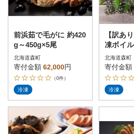
前浜茹で毛がに 約420
【訳あり
g～450g×5尾
凍ボイル
0g前後～
北海道森町
北海道森町
寄付金額
62,000
円
寄付金額
（0件）
冷凍
冷凍