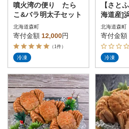
噴火湾の便り たら
【さとふ
こ&バラ明太子セット
海道産]
ニ 約40
北海道森町
北海道森町
寄付金額
12,000
円
寄付金額
（1件）
冷凍
冷凍