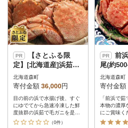
【さとふる限
前浜茹で毛がに2
PR
PR
定】[北海道産]浜茹で
尾(約500-
毛ガニ 約400g前後×
北海道森町
北海道森町
4杯
寄付金額
36,000
円
寄付金額
目の前の浜で水揚げ後、すぐ
「前浜で茹
にゆでてから急速冷凍した鮮
本物の濃厚
度抜群の浜茹で毛ガニを是非
にご賞味く
ご賞味ください。
（0件）