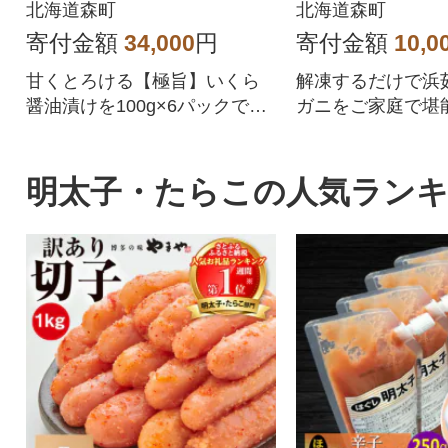
火湾産
北海道森町
北海道森町
寄付金額
34,000
円
寄付金額
10,0
甘くとろける【極旨】いくら
解凍するだけで浜
醤油漬けを100g×6パックでお
ガニをご家庭で堪
届け。小分けパックで使いや
すく便利です。
明太子・たらこの人気ラン