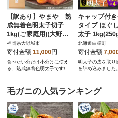
【訳あり】やまや 熟
キャップ付き
成無着色明太子切子
タイプ ほぐ
1kg(ご家庭用)(大野城
太子 1kg(250g
市)
福岡県大野城市
北海道白糠町
寄付金額
11,000
円
寄付金額
7,00
食べたい分だけ小分けに使え
明太子の皮を取り
る、熟成無着色明太子です!
を詰め込みました
太子と遜色ない味
ています。
毛ガニの人気ランキング