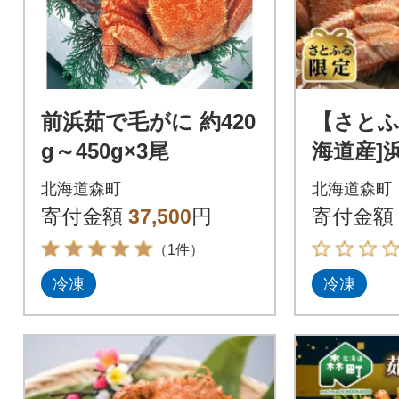
前浜茹で毛がに 約420
【さとふ
g～450g×3尾
海道産]
ニ 約40
北海道森町
北海道森町
寄付金額
37,500
円
寄付金額
（1件）
冷凍
冷凍