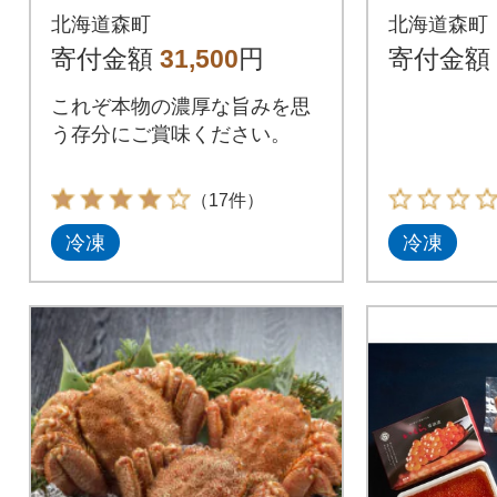
浜茹で毛
北海道森町
北海道森町
50g前後
寄付金額
31,500
円
寄付金額
これぞ本物の濃厚な旨みを思
う存分にご賞味ください。
（17件）
冷凍
冷凍