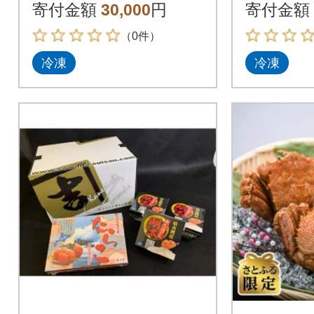
後)×1杯
450g前後
寄付金額
30,000
円
寄付金額
（0件）
冷凍
冷凍