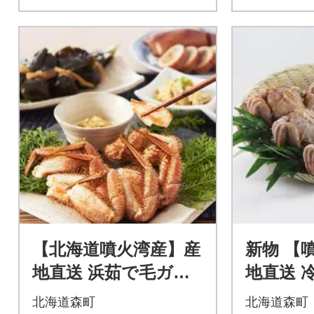
【北海道噴火湾産】産
新物 【
地直送 浜茹で毛ガニ
地直送 
(約600g前後～700g前
ガニ(約4
北海道森町
北海道森町