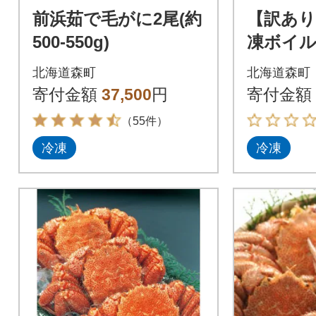
前浜茹で毛がに2尾(約
【訳あり
500-550g)
凍ボイル
0g前後～
北海道森町
北海道森町
寄付金額
37,500
円
寄付金額
（55件）
冷凍
冷凍