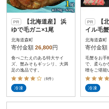
【北海道産】 浜
【北海道産】ボ
PR
PR
ゆで毛ガニ×1尾
イル毛蟹
g×2個)
北海道森町
北海道森町
寄付金額
26,800
円
寄付金額
食べごたえのある特大サイ
毛蟹をお手
ズ、蟹みそもギッシリ、大満
で、柔らか
足の逸品です。
噌をご堪能
（6件）
冷凍
冷凍