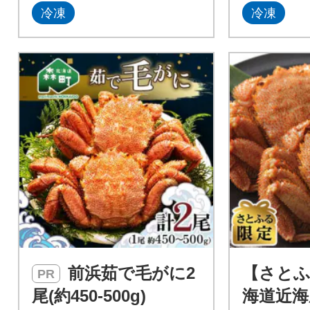
冷凍
冷凍
前浜茹で毛がに2
【さとふ
PR
尾(約450-500g)
海道近海