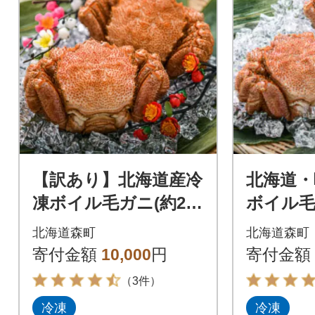
【訳あり】北海道産冷
北海道・
凍ボイル毛ガニ(約250
ボイル毛
g前後～約300g前後×2
前後×2
北海道森町
北海道森町
尾)
寄付金額
10,000
円
寄付金額
（3件）
冷凍
冷凍