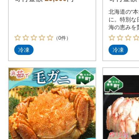
鮭)
北海道の“本
に。特別な
海の恵みを
（0件）
冷凍
冷凍