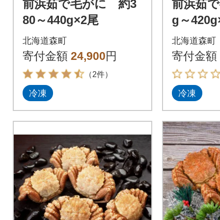
前浜茹で毛がに 約3
前浜茹で
80～440g×2尾
g～420g
北海道森町
北海道森町
寄付金額
24,900
円
寄付金額
（2件）
冷凍
冷凍