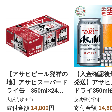
【アサヒビール発祥の
【入金確認後
地】アサヒスーパード
発送】アサヒ
ライ缶 350ml×24
ドライ350ml
本 (有)きしまえ
り 1ケース
大阪府吹田市
茨城県守谷市
寄付金額
14,800
円
寄付金額
14,8