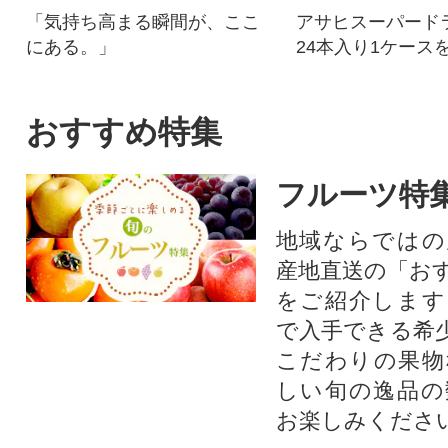
「気持ち高まる瞬間が、ここ
アサヒスーパードラ
にある。」
24本入り1ケース
ます。
おすすめ特集
フルーツ特
地域ならではの
産地直送の「お
をご紹介します
で入手できる希
こだわりの果物
しい旬の逸品の
お楽しみくださ