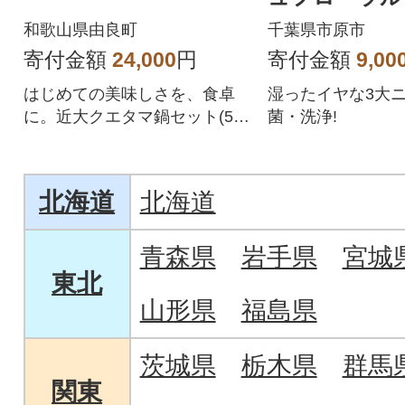
詰替え超特大
和歌山県由良町
千葉県市原市
寄付金額
24,000
円
寄付金額
9,00
はじめての美味しさを、食卓
湿ったイヤな3大
に。近大クエタマ鍋セット(50
菌・洗浄!
0g)に特製ぽん酢をお付けして
お届けします。
北海道
北海道
青森県
岩手県
宮城
東北
山形県
福島県
茨城県
栃木県
群馬
関東