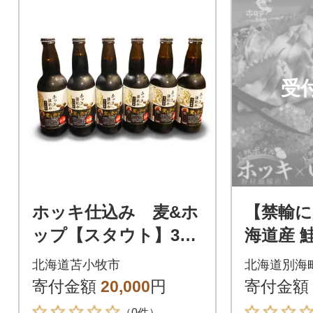
受
ホッキ仕込み 麦&ホ
【禁輸に
ップ【スタウト】330
海道産 
ml×6本
漬け 25
北海道苫小牧市
北海道別海
貝 1kg
寄付金額
20,000
円
寄付金額
鮮
（0件）