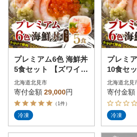
プレミアム6色 海鮮丼
プレミア
5食セット 【ズワイガ
10食セ
ニ、ウニ、いくら、
ガニ、
北海道北見市
北海道北見
ホタテ、エビ、ホッ
ら、ホ
寄付金額
29,000
円
寄付金額
キ】北見市加工
ホッキ】
（1件）
冷凍
冷凍