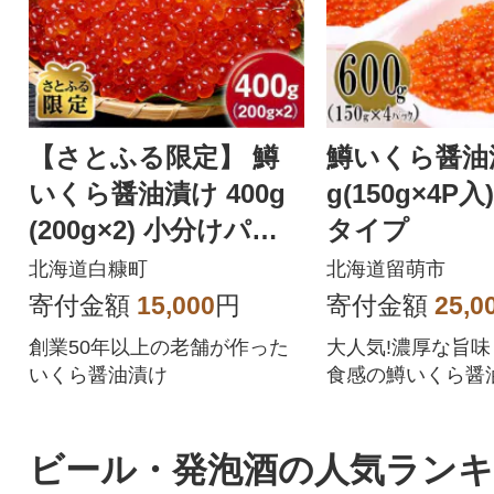
【さとふる限定】 鱒
鱒いくら醤油漬
いくら醤油漬け 400g
g(150g×4P
(200g×2) 小分けパッ
タイプ
ク
北海道白糠町
北海道留萌市
寄付金額
15,000
円
寄付金額
25,0
創業50年以上の老舗が作った
大人気!濃厚な旨
いくら醤油漬け
食感の鱒いくら醤
な小分けタイプで
す
ビール・発泡酒の人気ラン