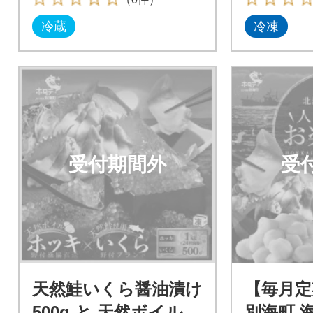
冷蔵
冷凍
受付期間外
受
天然鮭いくら醤油漬け
【毎月定
500g と 天然ボイルホ
別海町 