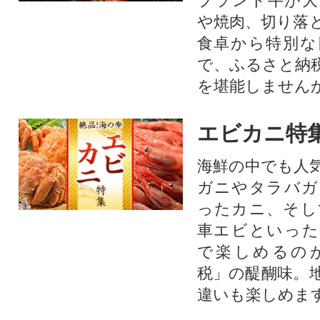
ブランド牛が大
や焼肉、切り落
食卓から特別な
で、ふるさと納
を堪能しません
エビカニ特
海鮮の中でも人
ガニやタラバガ
ったカニ、そし
車エビといった
で楽しめるの
税」の醍醐味。
違いも楽しめま