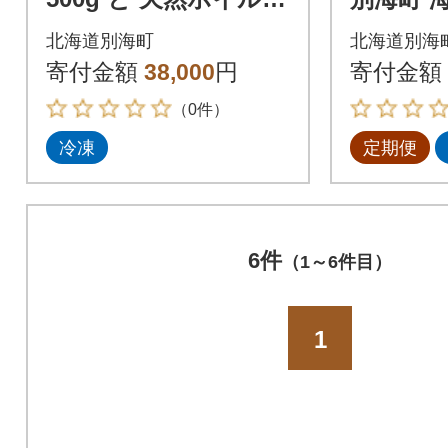
ッキ貝 1kg(24粒前後)
セット4
北海道別海町
北海道別海
くら醤油
寄付金額
38,000
円
寄付金額
身・ほっ
（0件）
冷凍
定期便
6件
（1～6件目）
1