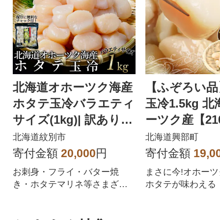
北海道オホーツク海産
【ふぞろい品
ホタテ玉冷バラエティ
玉冷1.5kg 
サイズ(1kg)| 訳あり
ーツク産【21
サイズ不揃い ★
北海道紋別市
北海道興部町
寄付金額
20,000
円
寄付金額
19,0
お刺身・フライ・バター焼
まさに今!オホー
き・ホタテマリネ等さまざま
ホタテが味わえる
な料理に使用出来ます。オホ
ーツク産のホタテは、稚貝(一