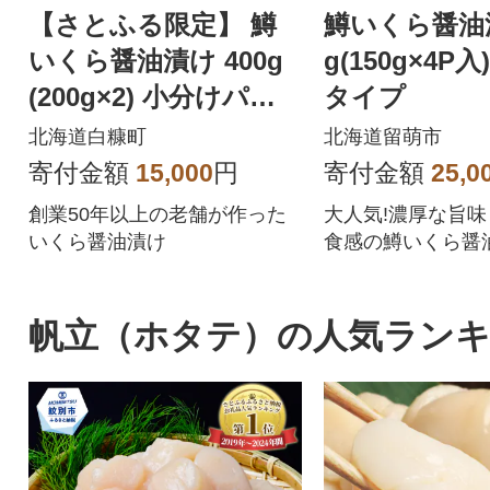
【さとふる限定】 鱒
鱒いくら醤油漬
いくら醤油漬け 400g
g(150g×4P
(200g×2) 小分けパッ
タイプ
ク
北海道白糠町
北海道留萌市
寄付金額
15,000
円
寄付金額
25,0
創業50年以上の老舗が作った
大人気!濃厚な旨
いくら醤油漬け
食感の鱒いくら醤
な小分けタイプで
す
帆立（ホタテ）の人気ラン