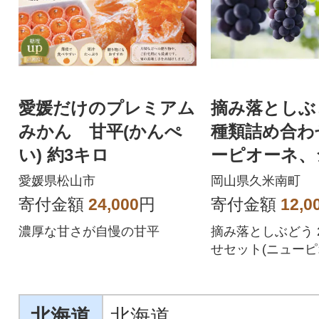
愛媛だけのプレミアム
摘み落としぶ
みかん 甘平(かんぺ
種類詰め合わ
い) 約3キロ
ーピオーネ、
マスカット) 
愛媛県松山市
岡山県久米南町
寄付金額
24,000
円
寄付金額
12,0
濃厚な甘さが自慢の甘平
摘み落としぶどう 
せセット(ニュー
ャインマスカット
ます!
北海道
北海道