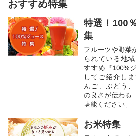
年貝)を放流してから4年間流氷
おすすめ特集
や水温の低い荒波の中で逞し
く育つ為、養殖とは、まった
特選！100
く違い旨味が凝縮されており
食感も良いと言われておりま
集
す。食べ応え抜群のホタテを
ドドーンとたっぷり1kgを紋別
フルーツや野菜
市よりお届け。パッケージは
られている地域
チャック付きで保存に便利で
すすめ『100%
す!
してご紹介しま
んご、ぶどう、
の良さが伝わる
堪能ください。
お米特集