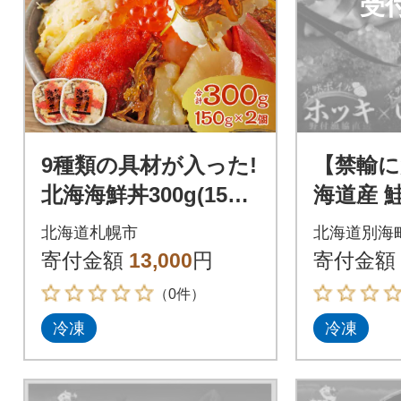
受
9種類の具材が入った!
【禁輸に
北海海鮮丼300g(150g
海道産 
×2個)_hs084-017
漬け 25
北海道札幌市
北海道別海
貝 1kg
寄付金額
13,000
円
寄付金額
鮮
（0件）
冷凍
冷凍