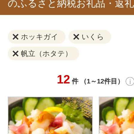
のふるさと納税お礼品・返礼
ホッキガイ
いくら
帆立（ホタテ）
12
件 （1～12件目）