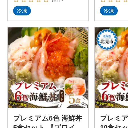
で便利
便利
冷凍
冷凍
プレミアム6色 海鮮丼
プレミア
5食セット 【ズワイガ
10食セ