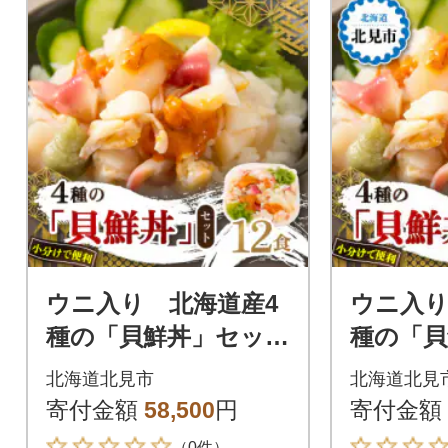
ウニ入り 北海道産4
ウニ入り
種の「貝鮮丼」セッ
種の「貝
ト 12食セット【ホ
ット 海
北海道北見市
北海道北見
ッキ貝、ツブ貝、ホ
キ貝、
寄付金額
58,500
円
寄付金額
タテ、うに】小分け
テ、う
（0件）