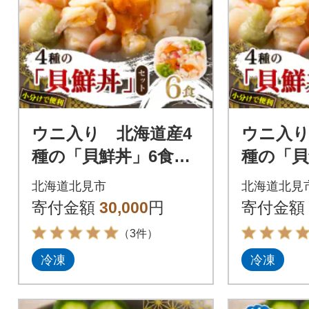
ウニ入り 北海道産4
ウニ入り
種の「貝鮮丼」6食セ
種の「貝
ット【ホッキ貝、ツ
ット【
北海道北見市
北海道北見
ブ貝、ホタテ、う
ブ貝、
寄付金額
30,000
円
寄付金額
に】小分けで便利
に】小分
（3件）
冷凍
冷凍