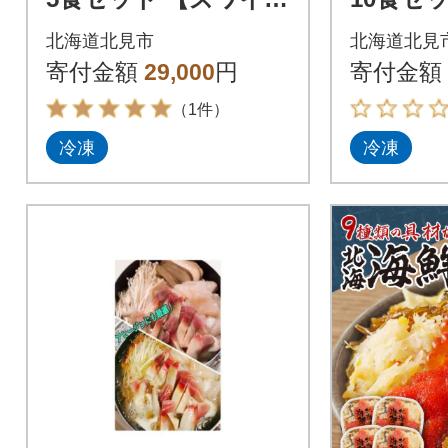
ニ、ウニ、いくら、
ガニ、
北海道北見市
北海道北見
ホタテ、エビ、ホッ
ら、ホ
寄付金額
29,000
円
寄付金額
キ】北見市加工
ホッキ】
（1件）
冷凍
冷凍