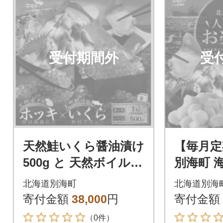
受付期間外
受
天然鮭いくら醤油漬け
【毎月定
500g と 天然ボイルホ
別海町 
ッキ貝 1kg(24粒前後)
セット4
北海道別海町
北海道別海
くら醤油
寄付金額
38,000
円
寄付金額
身・ほっ
（0件）