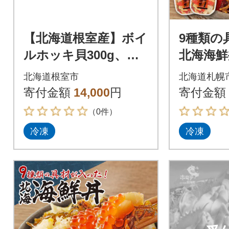
【北海道根室産】ボイ
9種類の
ルホッキ貝300g、帆
北海海鮮丼
立貝柱500g A-27009
×4個)_hs
北海道根室市
北海道札幌
寄付金額
14,000
円
寄付金額
（0件）
冷凍
冷凍