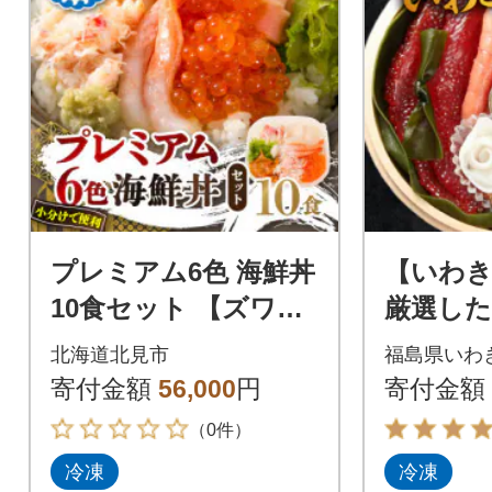
プレミアム6色 海鮮丼
【いわ
10食セット 【ズワイ
厳選し
ガニ、ウニ、いく
10品目
北海道北見市
福島県いわ
ら、ホタテ、エビ、
5人前
寄付金額
56,000
円
寄付金額
ホッキ】北見市加工
（0件）
冷凍
冷凍