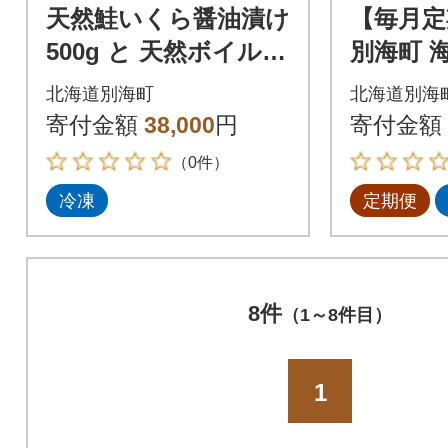
天然鮭いくら醤油漬け
【毎月定
500g と 天然ボイルホ
別海町 
ッキ貝 1kg(24粒前後)
セット4
北海道別海町
北海道別海
くら醤油
寄付金額
38,000
円
寄付金額
身・ほっ
（0件）
冷凍
定期便
8件
（1～8件目）
1