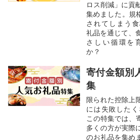
ロス削減」に貢
集めました。規
されてしまう食
礼品を通じて、
さしい循環を
か？​
寄付金額別
集
限られた控除上
には失敗したく
この特集では、
多くの方が実際
のお礼品を集め