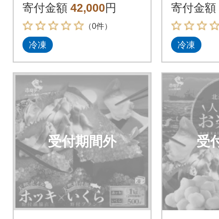
前
貝 1kg
寄付金額
42,000
円
寄付金額
鮮
（0件）
冷凍
冷凍
受付期間外
受