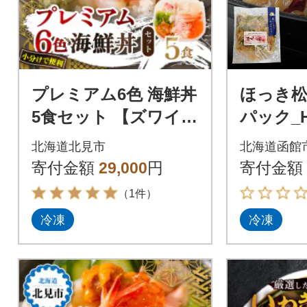
プレミアム6色 海鮮丼
ほっき松前
5食セット 【ズワイガ
パック_HD
ニ、ウニ、いくら、
北海道北見市
北海道函館
ホタテ、エビ、ホッ
寄付金額
29,000
円
寄付金額
キ】北見市加工
（1件）
冷凍
冷凍