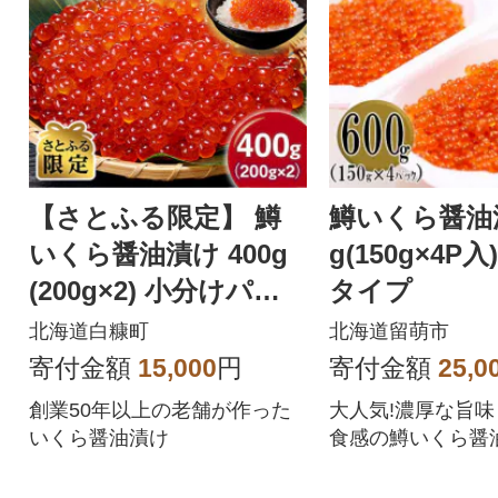
【さとふる限定】 鱒
鱒いくら醤油漬
いくら醤油漬け 400g
g(150g×4P
(200g×2) 小分けパッ
タイプ
ク
北海道白糠町
北海道留萌市
寄付金額
15,000
円
寄付金額
25,0
創業50年以上の老舗が作った
大人気!濃厚な旨
いくら醤油漬け
食感の鱒いくら醤
な小分けタイプで
す