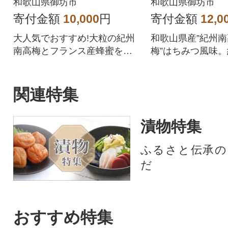
り)、塩分約6
和歌山県御坊市
和歌山県御坊市
寄付金額
10,000
円
寄付金額
12,0
大人気でおすすめ!大粒の紀州
和歌山県産”紀州
南高梅とフランス産蜂蜜を使
梅”はちみつ風味
い適度に減塩したはちみつう
の程よい酸味と甘
めぼし(塩分約7%)
す!
関連特集
漬物特集
ふるさと伝承の
だ
おすすめ特集