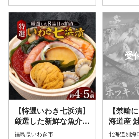
受
【特選いわき七浜漬】
【禁輸に
厳選した新鮮な魚介
海道産 
8品目の粕漬/約4～5人
漬け 25
福島県いわき市
北海道別海