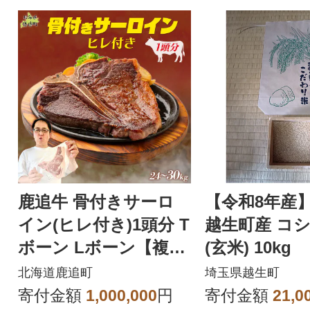
鹿追牛 骨付きサーロ
【令和8年産
イン(ヒレ付き)1頭分 T
越生町産 コ
ボーン Lボーン【複数
(玄米) 10kg
個口で配送】
北海道鹿追町
埼玉県越生町
寄付金額
1,000,000
円
寄付金額
21,0