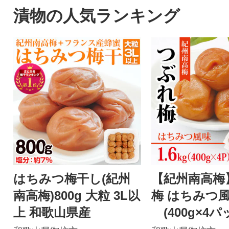
漬物の人気ランキング
はちみつ梅干し(紀州
【紀州南高梅
南高梅)800g 大粒 3L以
梅 はちみつ風味
上 和歌山県産
(400g×4