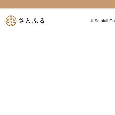
©
Satofull Co.