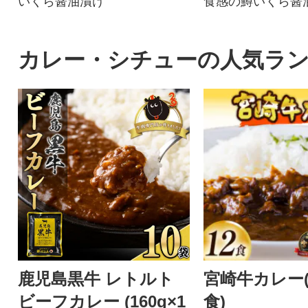
いくら醤油漬け
食感の鱒いくら醤
な小分けタイプで
す
カレー・シチューの人気ラ
鹿児島黒牛 レトルト
宮崎牛カレー(1
ビーフカレー (160g×1
食)