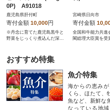
0P) A91018
鹿児島県肝付町
宮崎県日向市
寄付金額
10,000
円
寄付金額
10,0
※丹念に育てた鹿児島黒牛と
全国和牛能力共進
野菜をじっくり煮込んだ深い
閣総理大臣賞を受
味わいのカレーです。便利な
宮崎牛を香り高い
レトルトパックで、長期常温
共に煮込んだカレ
保存も可能なので保存食とし
おすすめ特集
てもおススメです。
魚介特集
海からの恵みが
くら、ほたて、
魚など、新鮮な
なっている地域