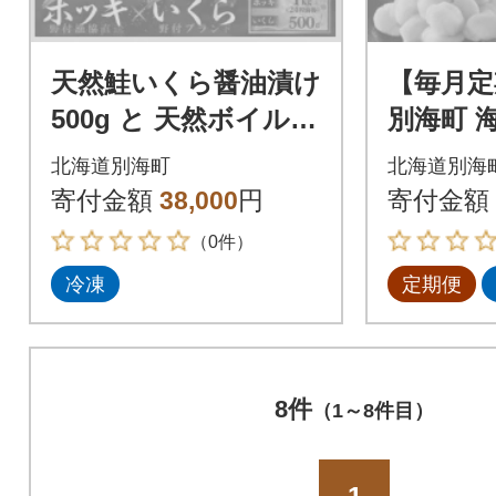
天然鮭いくら醤油漬け
【毎月定
500g と 天然ボイルホ
別海町 
ッキ貝 1kg(24粒前後)
セット4
北海道別海町
北海道別海
くら醤油
寄付金額
38,000
円
寄付金額
身・ほっ
（0件）
冷凍
定期便
8件
（1～8件目）