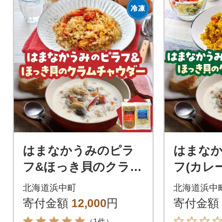
はまなかうみのピラ
はまな
フ&ほっき貝のクラム
フ(カレ
チャウダーセット_H0
貝のク
北海道浜中町
北海道浜中
034-102
ーセット_H
寄付金額
12,000
円
寄付金額
（1件）