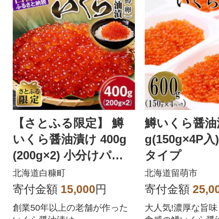
【さとふる限定】 鱒
鱒いくら醤油漬
いくら醤油漬け 400g
g(150g×4P
(200g×2) 小分けパッ
タイプ
ク
北海道白糠町
北海道留萌市
寄付金額
15,000
円
寄付金額
25,0
創業50年以上の老舗が作った
大人気!濃厚な旨