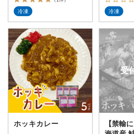
冷凍
冷凍
受
ホッキカレー
【禁輸に
海道産 