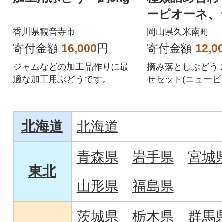
ーピオーネ、
マスカット) 
香川県観音寺市
岡山県久米南町
寄付金額
16,000
円
寄付金額
12,0
ジャムなどの加工品作りに最
摘み落としぶどう 
適な加工用ぶどうです。
せセット(ニュー
ャインマスカット
ます!
北海道
北海道
青森県
岩手県
宮城
東北
山形県
福島県
茨城県
栃木県
群馬