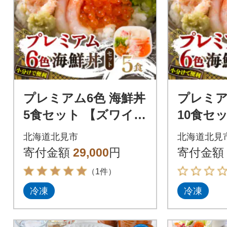
プレミアム6色 海鮮丼
プレミア
5食セット 【ズワイガ
10食セ
ニ、ウニ、いくら、
ガニ、
北海道北見市
北海道北見
ホタテ、エビ、ホッ
ら、ホ
寄付金額
29,000
円
寄付金額
キ】北見市加工
ホッキ】
（1件）
冷凍
冷凍