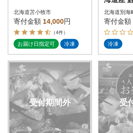
漬け 25
北海道苫小牧市
北海道別海
貝 1kg
寄付金額
14,000
円
寄付金額
鮮
（4件）
お届け日指定可
冷凍
冷凍
受付期間外
受