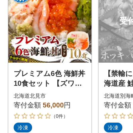
受
プレミアム6色 海鮮丼
【禁輸に
10食セット 【ズワイ
海道産 
ガニ、ウニ、いく
漬け 25
北海道北見市
北海道別海
ら、ホタテ、エビ、
貝 1kg
寄付金額
56,000
円
寄付金額
ホッキ】北見市加工
鮮
（0件）
冷凍
冷凍