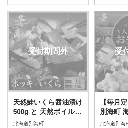
受付期間外
受
天然鮭いくら醤油漬け
【毎月定
500g と 天然ボイルホ
別海町 
ッキ貝 1kg(24粒前後)
セット4
北海道別海町
北海道別海