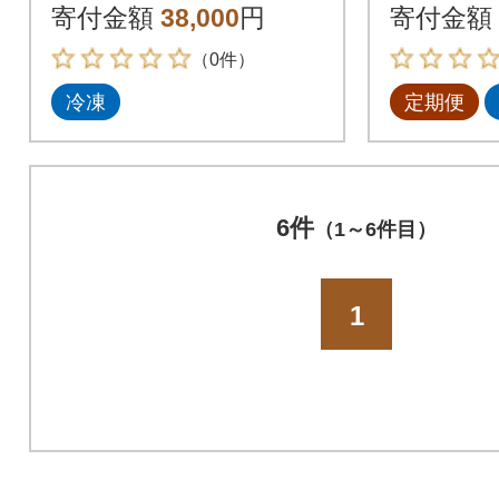
くら醤油
寄付金額
38,000
円
寄付金額
身・ほっ
（0件）
冷凍
定期便
6件
（1～6件目）
1