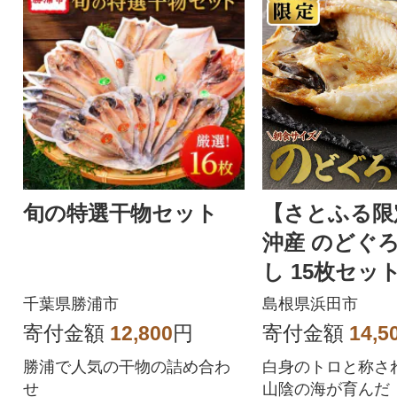
旬の特選干物セット
【さとふる限
沖産 のどぐ
し 15枚セット
焼き方付き
千葉県勝浦市
島根県浜田市
寄付金額
12,800
円
寄付金額
14,5
勝浦で人気の干物の詰め合わ
白身のトロと称さ
せ
山陰の海が育んだ