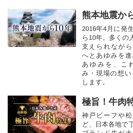
熊本地震から
2016年4月に
ら10年。多くの
支えられながら
へとあゆみを進
あゆみを、こ
み・現場の想い
します。
極旨！牛肉
神戸ビーフや松
ど、日本各地で