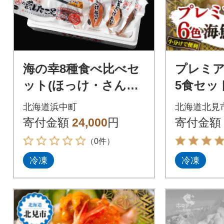
海の幸8種食べ比べセ
プレミア
ット(ほっけ・さん
5食セッ
ま・時鮭・つぶ貝・た
ニ、ウ
北海道浜中町
北海道北見
こ・ほっき貝)_H0001
ホタテ
寄付金額
24,000
円
寄付金額
-115
キ】北見
（0件）
冷凍
冷凍