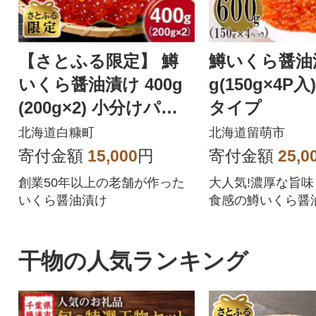
【さとふる限定】 鱒
鱒いくら醤油漬
いくら醤油漬け 400g
g(150g×4P
(200g×2) 小分けパッ
タイプ
ク
北海道白糠町
北海道留萌市
寄付金額
15,000
円
寄付金額
25,0
創業50年以上の老舗が作った
大人気!濃厚な旨
いくら醤油漬け
食感の鱒いくら醤
な小分けタイプで
す
干物の人気ランキング