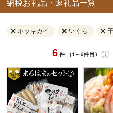
納税お礼品・返礼品一覧
ホッキガイ
いくら
6
件 （1～6件目）