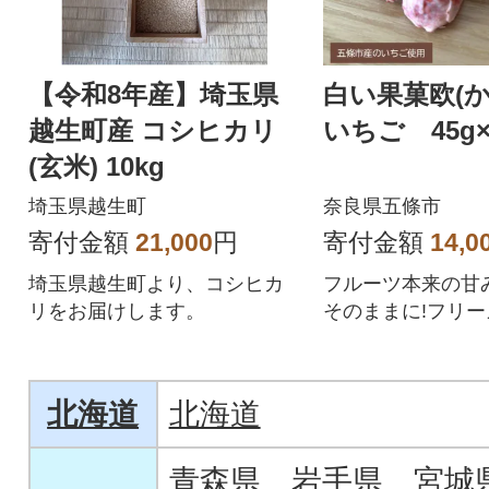
【令和8年産】埼玉県
白い果菓欧(
越生町産 コシヒカリ
いちご 45g
(玄米) 10kg
埼玉県越生町
奈良県五條市
寄付金額
21,000
円
寄付金額
14,0
埼玉県越生町より、コシヒカ
フルーツ本来の甘
リをお届けします。
そのままに!フリ
したいちごにホワ
でコーティング。
北海道
北海道
青森県
岩手県
宮城