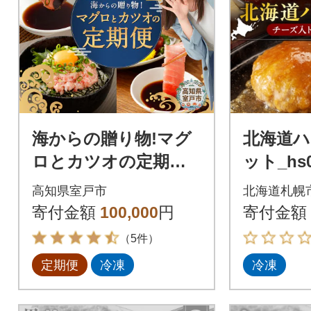
海からの贈り物!マグ
北海道
ロとカツオの定期便
ット_hs0
【5回お届け】【コロ
高知県室戸市
北海道札幌
ナ支援 訳あり】
寄付金額
100,000
円
寄付金額
（5件）
定期便
冷凍
冷凍