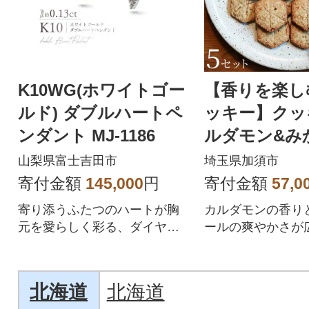
K10WG(ホワイトゴー
【香りを楽し
ルド) ダブルハートペ
ッキー】クッ
ンダント MJ-1186
ルダモン&み
ル」5セット
山梨県富士吉田市
埼玉県加須市
寄付金額
145,000
円
寄付金額
57,0
寄り添うふたつのハートが胸
カルダモンの香り
元を愛らしく彩る、ダイヤモ
ールの爽やかさが
ンド・ダブルハートペンダン
菓子
ト
北海道
北海道