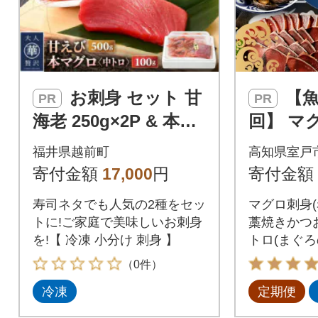
お刺身 セット 甘
【魚介定期便10
PR
PR
海老 250g×2P & 本ま
回】 マ
ぐろ 中トロ 100g×1P
ロ・か
福井県越前町
高知県室戸
き・魚介
寄付金額
17,000
円
寄付金額
の海鮮セ
寿司ネタでも人気の2種をセッ
マグロ刺身(
訳あり
トに!ご家庭で美味しいお刺身
藁焼きかつ
を!【 冷凍 小分け 刺身 】
トロ(まぐろ
海老、金目
（0件）
市の人気の
冷凍
定期便
でお届け!
丼の他、サ