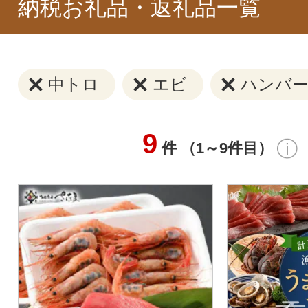
納税お礼品・返礼品一覧
中トロ
エビ
ハンバ
9
件 （1～9件目）