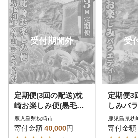
受付期間外
受
定期便(3回の配送)枕
定期便3
崎お楽しみ便(黒毛和
しみバ
牛・まぐろ中トロ・
ット(薩
鹿児島県枕崎市
鹿児島県枕
鰹・さつまあげetc) L
豚・さ
寄付金額
40,000
円
寄付金額
L-6002
ぐろ)QQ-