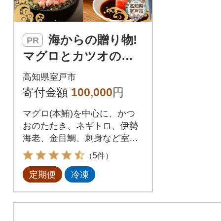
海からの贈り物!
PR
マグロとカツオの定
期便【5回お届け】
高知県室戸市
【コロナ支援 訳あ
寄付金額
100,000
円
り】
マグロ(本鮪)を中心に、かつ
おのたたき、ネギトロ、伊勢
海老、金目鯛、刺身など室戸
市の海鮮をお届けします!おす
（5件）
すめはサーモン、イクラやホ
定期便
冷凍
タテ、カニ、ウニと一緒に海
鮮丼などでお楽しみくださ
い。惣菜 おかず 小分け 小袋
簡単 お手軽 天然 魚 魚介類 人