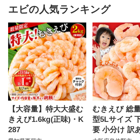
エビの人気ランキング
【大容量】特大大盛む
むきえび 総量1
きえび1.6kg(正味)・K
型5Lサイズ 
287
要 小分け 訳
ズ不揃い