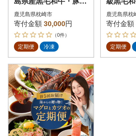
島県産黒毛和牛・豚
級黒毛和
肉・まぐろ 10月20
ぐろetc F
鹿児島県枕崎市
鹿児島県枕
日受付終了 DD-6003
寄付金額
30,000
円
寄付金額
（0件）
定期便
冷凍
定期便