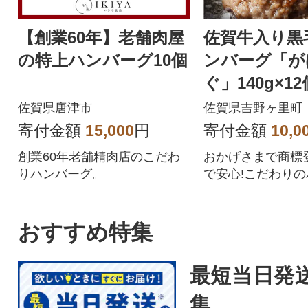
【創業60年】老舗肉屋
佐賀牛入り黒
の特上ハンバーグ10個
ンバーグ「が
ぐ」140g×12
佐賀県唐津市
佐賀県吉野ヶ里町
寄付金額
15,000
円
寄付金額
10,0
創業60年老舗精肉店のこだわ
おかげさまで商標登
りハンバーグ。
で安心!こだわりの
2個を個別包装で
す。
おすすめ特集
最短当日発
集