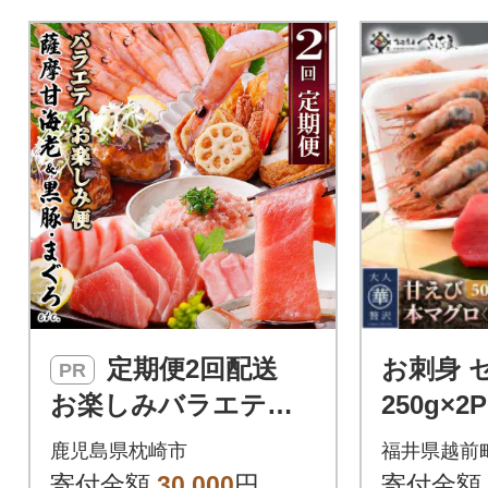
ホタテ、カ
海鮮丼など
けます。小
お手軽にお
嬉しいポイン
定期便2回配送
お刺身 
PR
お楽しみバラエティ
250g×2
定期便(鹿児島県産黒
中トロ 10
鹿児島県枕崎市
福井県越前
豚・鮪etc) DD-6008
寄付金額
30,000
円
寄付金額