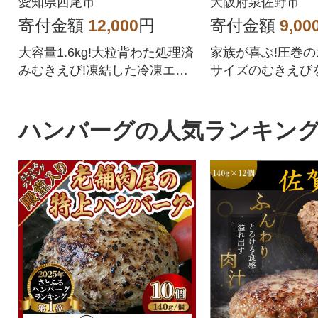
愛知県西尾市
大阪府泉佐野市
寄付金額
12,000
円
寄付金額
9,00
大容量1.6kg!大粒背わた処理済
家族が喜ぶ!圧巻の1.
みむきえび!凍結した冷凍エビ
サイズのむきえびを
を小分けチャック袋2袋でお届
p0012]
け!
ハンバーグの人気ランキン