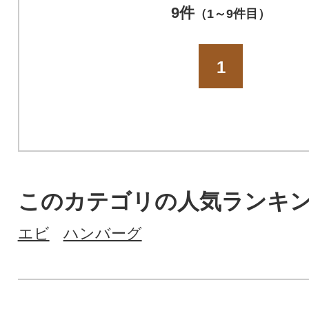
気 冷凍 たたき 料理 冷凍 ネギ
9件
（1～9件目）
トロ丼 10万円 100000円 マグ
ロ 中トロ まぐろたたき 藁焼
き カツオタタ 柵 天然 鰹
1
このカテゴリの人気ランキ
エビ
ハンバーグ