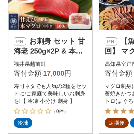
お刺身 セット 甘
【魚介定期便10
PR
PR
海老 250g×2P & 本ま
回】 マ
ぐろ 中トロ 100g×1P
ロ・か
福井県越前町
高知県室戸
き・魚介
寄付金額
17,000
円
寄付金額
の海鮮セ
寿司ネタでも人気の2種をセッ
マグロ刺身(
訳あり
トに!ご家庭で美味しいお刺身
藁焼きかつ
を!【 冷凍 小分け 刺身 】
トロ(まぐろ
海老、金目
（0件）
市の人気の
冷凍
定期便
でお届け!
丼の他、サ