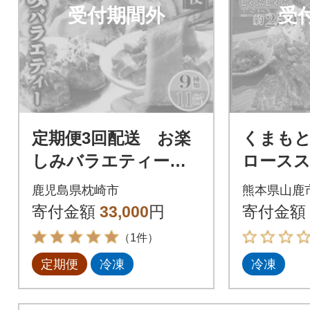
受付期間外
受
定期便3回配送 お楽
くまも
しみバラエティーセ
ロース
ット(薩摩甘えび・黒
選馬刺し
鹿児島県枕崎市
熊本県山鹿
豚・さつま揚げ・ま
ト
寄付金額
33,000
円
寄付金額
ぐろ)QQ-0003
（1件）
定期便
冷凍
冷凍