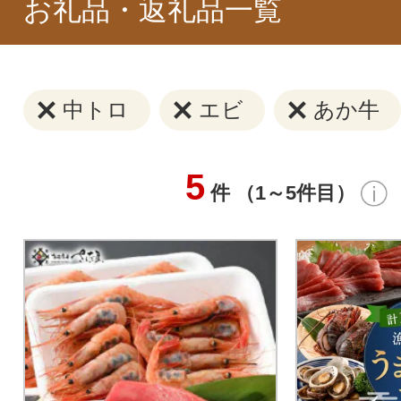
お礼品・返礼品一覧
中トロ
エビ
あか牛
5
件 （1～5件目）