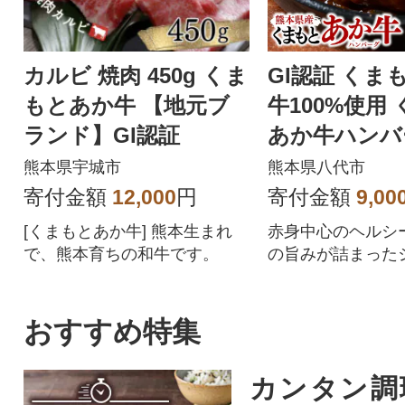
カルビ 焼肉 450g くま
GI認証 くま
もとあか牛 【地元ブ
牛100%使用
ランド】GI認証
あか牛ハンバー
g×6個_229-67
熊本県宇城市
熊本県八代市
寄付金額
12,000
円
寄付金額
9,00
[くまもとあか牛] 熊本生まれ
赤身中心のヘルシ
で、熊本育ちの和牛です。
の旨みが詰まった
さを兼ね備えてい
おすすめ特集
カンタン調