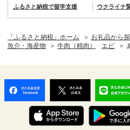
ふるさと納税で留学支援
ウクライナ
「ふるさと納税」ホーム
お礼品から
魚介・海産物
牛肉（精肉）
エビ