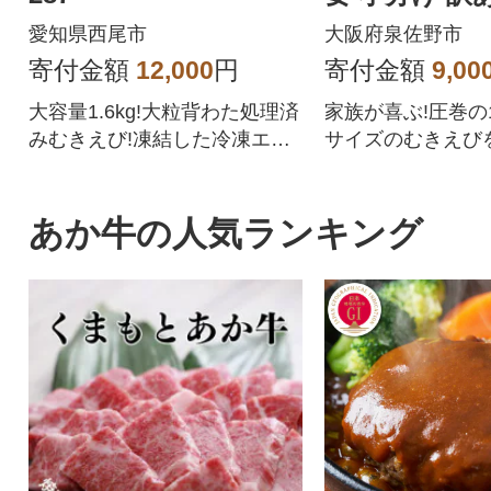
ズ不揃い
愛知県西尾市
大阪府泉佐野市
寄付金額
12,000
円
寄付金額
9,00
大容量1.6kg!大粒背わた処理済
家族が喜ぶ!圧巻の1.
みむきえび!凍結した冷凍エビ
サイズのむきえびを
を小分けチャック袋2袋でお届
p0012]
け!
あか牛の人気ランキング