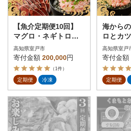
【魚介定期便10回】
海からの
マグロ・ネギトロ・
ロとカ
かつおのたたき・魚
【5回お
高知県室戸市
高知県室戸
介類加工品などの海鮮
ナ支援 
寄付金額
200,000
円
寄付金額
セット定期便 訳あり
（1件）
定期便
冷凍
定期便