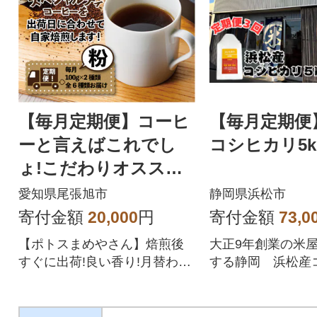
【毎月定期便】コーヒ
【毎月定期便
ーと言えばこれでし
コシヒカリ5k
ょ!こだわりオススメ
「3ヶ月コース(粉)」全
愛知県尾張旭市
静岡県浜松市
3回
寄付金額
20,000
円
寄付金額
73,0
【ポトスまめやさん】焙煎後
大正9年創業の米
すぐに出荷!良い香り!月替わり
する静岡 浜松産
でおすすめ銘柄2種2袋セット
リ 5キロの定期
をお届けします!