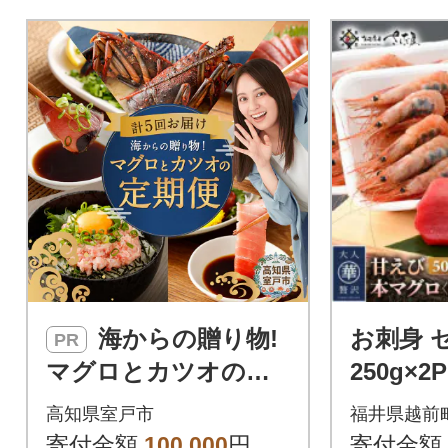
ホタテ、カ
海鮮丼など
けます。小
お手軽にお
嬉しいポイン
海からの贈り物!
お刺身 
PR
マグロとカツオの定
250g×2
期便【5回お届け】
中トロ 10
高知県室戸市
福井県越前
【コロナ支援 訳あ
寄付金額
100,000
円
寄付金額