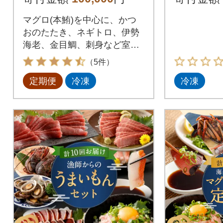
り】
マグロ(本鮪)を中心に、かつ
おのたたき、ネギトロ、伊勢
海老、金目鯛、刺身など室戸
市の海鮮をお届けします!おす
（5件）
すめはサーモン、イクラやホ
定期便
冷凍
冷凍
タテ、カニ、ウニと一緒に海
鮮丼などでお楽しみくださ
い。惣菜 おかず 小分け 小袋
簡単 お手軽 天然 魚 魚介類 人
気 冷凍 たたき 料理 冷凍 ネギ
トロ丼 10万円 100000円 マグ
ロ 中トロ まぐろたたき 藁焼
き カツオタタ 柵 天然 鰹