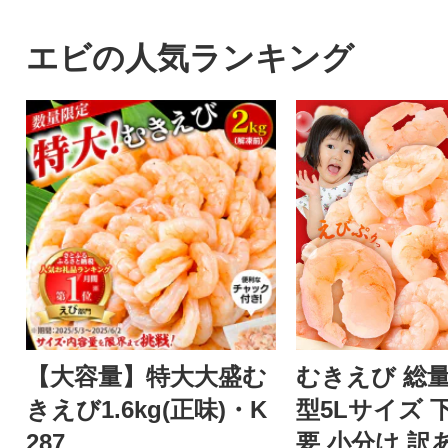
エビの人気ランキング
【大容量】特大大盛む
むきえび 総量1
きえび1.6kg(正味)・K
型5Lサイズ 
287
要 小分け 訳