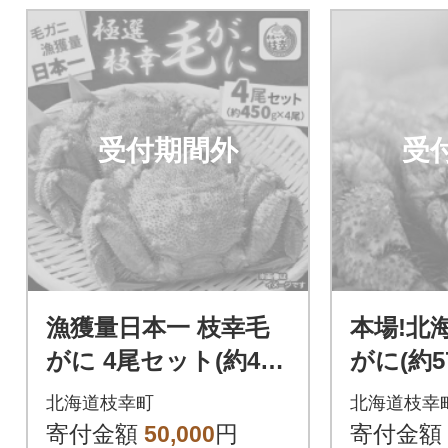
受付期間外
受
漁獲量日本一 枝幸毛
本場!北
がに 4尾セット(約450
がに(約57
g×4尾) 北海道枝幸町
北海道枝幸町
北海道枝幸
産
寄付金額
50,000
円
寄付金額