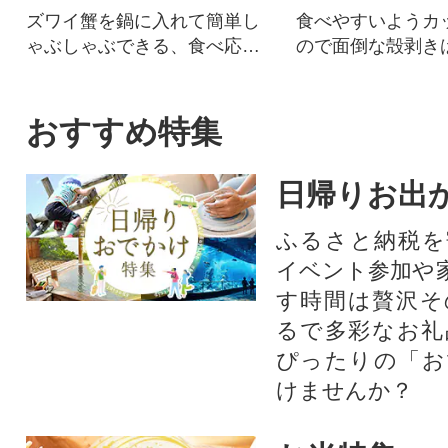
ズワイ蟹を鍋に入れて簡単し
食べやすいようカ
ゃぶしゃぶできる、食べ応え
ので面倒な殻剥き
のあるセット。カット済みな
やお刺身にてお楽
ので、手間いらずです。
い。【北海道根室
納税】
おすすめ特集
日帰りお出
ふるさと納税を
イベント参加や
す時間は贅沢そ
るで多彩なお礼
ぴったりの「お
けませんか？