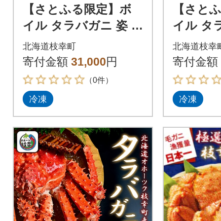
【さとふる限定】ボ
【さと
イル タラバガニ 姿 1
イル タラ
尾 (約1.0kg～1.3kg)
尾 (約3.4
北海道枝幸町
北海道枝幸
北海道オホーツク枝幸
北海道オ
寄付金額
31,000
円
寄付金額
町産
町産
（0件）
冷凍
冷凍