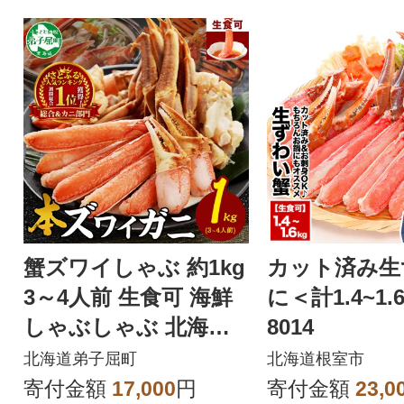
蟹ズワイしゃぶ 約1kg
カット済み生
3～4人前 生食可 海鮮
に＜計1.4~1.6
しゃぶしゃぶ 北海道
8014
弟子屈町 3190
北海道弟子屈町
北海道根室市
寄付金額
17,000
円
寄付金額
23,0