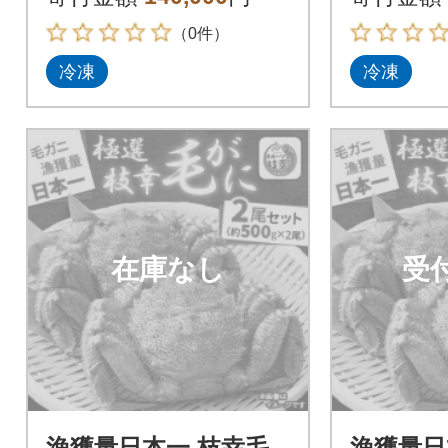
町産
（0件）
冷凍
冷凍
在庫なし
受
漁獲量日本一 枝幸毛
漁獲量日