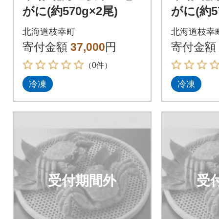
がに(約570g×2尾)
がに(約57
北海道枝幸町
北海道枝幸
寄付金額
37,000
円
寄付金額
（0件）
冷凍
冷凍
受付期間外
受