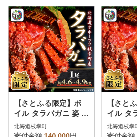
【さとふる限定】ボ
【さと
イル タラバガニ 姿 1
イル タラ
尾 (約4.6kg～4.9kg)
尾 (約5.
北海道枝幸町
北海道枝幸
北海道オホーツク枝幸
道オホー
寄付金額
140,000
円
寄付金額