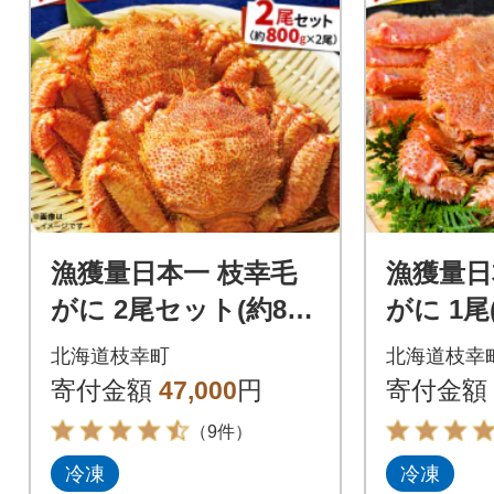
漁獲量日本一 枝幸毛
漁獲量日
がに 2尾セット(約800
がに 1尾(
g×2尾) 北海道枝幸町
道枝幸町
北海道枝幸町
北海道枝幸
産
寄付金額
47,000
円
寄付金額
（9件）
冷凍
冷凍