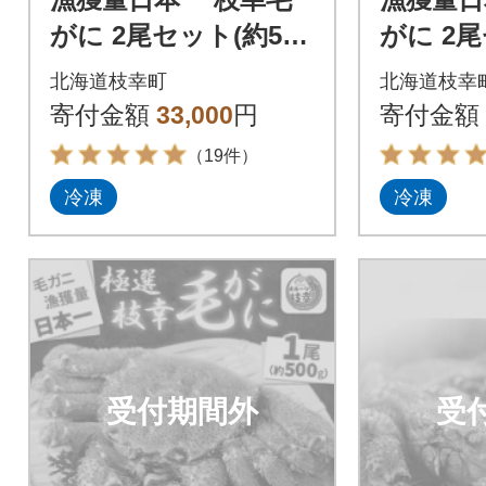
がに 2尾セット(約500
がに 2尾
g×2尾) 北海道枝幸町
g×2尾)
北海道枝幸町
北海道枝幸
産
産
寄付金額
33,000
円
寄付金額
（19件）
冷凍
冷凍
受付期間外
受