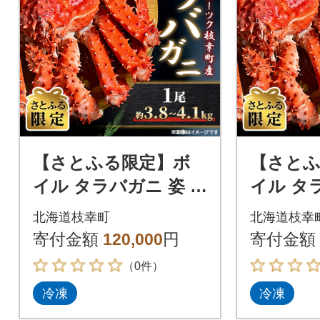
【さとふる限定】ボ
【さと
イル タラバガニ 姿 1
イル タラ
尾 (約3.8kg～4.1kg)
尾 (約4.2
北海道枝幸町
北海道枝幸
北海道オホーツク枝幸
北海道オ
寄付金額
120,000
円
寄付金額
町産
町産
（0件）
冷凍
冷凍