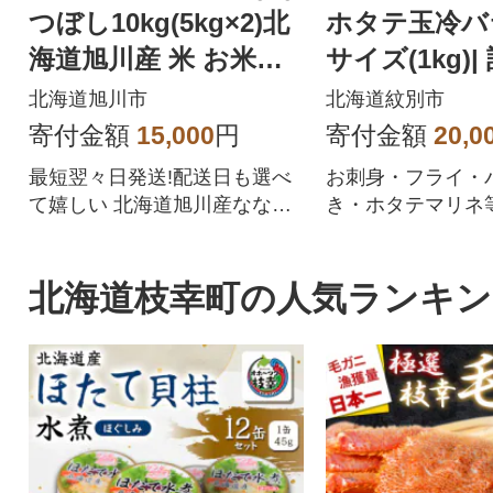
つぼし10kg(5kg×2)北
ホタテ玉冷バ
海道旭川産 米 お米
サイズ(1kg)|
【さとふる限定】_059
サイズ不揃い
北海道旭川市
北海道紋別市
57
寄付金額
15,000
円
寄付金額
20,0
最短翌々日発送!配送日も選べ
お刺身・フライ・
て嬉しい 北海道旭川産ななつ
き・ホタテマリネ
ぼしをぜひご賞味ください
な料理に使用出来
ーツク産のホタテ
年貝)を放流してか
北海道枝幸町の人気ランキン
や水温の低い荒波
く育つ為、養殖と
く違い旨味が凝縮
食感も良いと言わ
す。食べ応え抜群
ドドーンとたっぷり
市よりお届け。パ