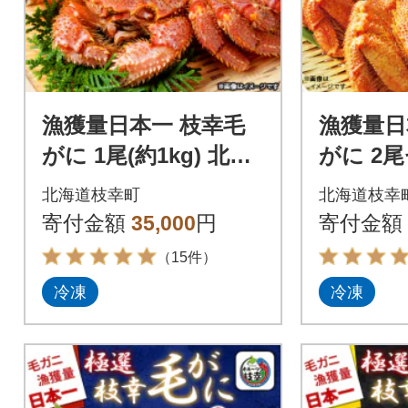
漁獲量日本一 枝幸毛
漁獲量日
がに 1尾(約1kg) 北海
がに 2尾
道枝幸町産
g×2尾)
北海道枝幸町
北海道枝幸
産
寄付金額
35,000
円
寄付金額
（15件）
冷凍
冷凍