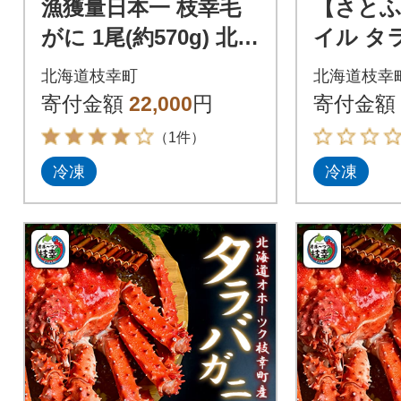
漁獲量日本一 枝幸毛
【さと
がに 1尾(約570g) 北海
イル タラ
道枝幸町産
尾 (約2.2
北海道枝幸町
北海道枝幸
北海道オ
寄付金額
22,000
円
寄付金額
町産
（1件）
冷凍
冷凍