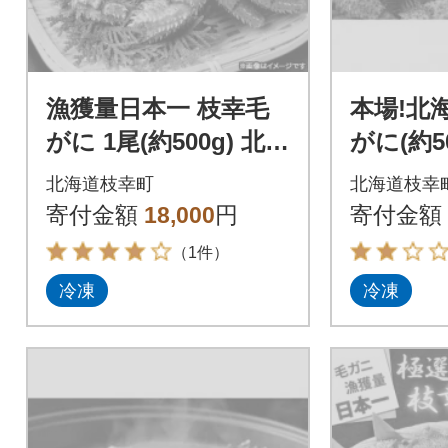
漁獲量日本一 枝幸毛
本場!北
がに 1尾(約500g) 北海
がに(約50
道枝幸町産
北海道枝幸町
北海道枝幸
寄付金額
18,000
円
寄付金額
（1件）
冷凍
冷凍