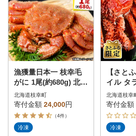
漁獲量日本一 枝幸毛
【さと
がに 1尾(約680g) 北海
イル タラ
道枝幸町産
尾 (約1.8
北海道枝幸町
北海道枝幸
北海道オ
寄付金額
24,000
円
寄付金額
町産
（4件）
冷凍
冷凍