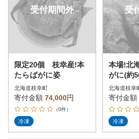
受付期間外
受
限定20個 枝幸産!本
本場!北
たらばがに姿
がに(約50
北海道枝幸町
北海道枝幸
寄付金額
74,000
円
寄付金額
（0件）
冷凍
冷凍