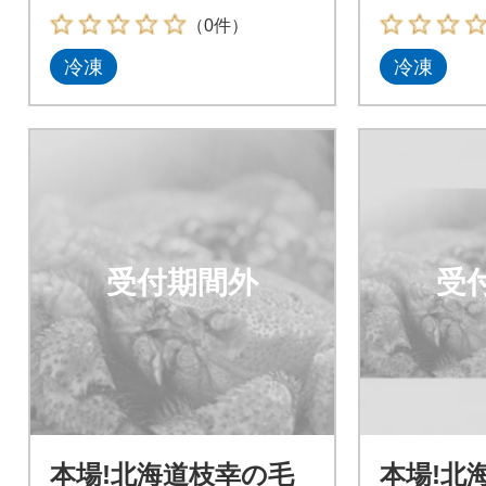
（0件）
冷凍
冷凍
受付期間外
受
本場!北海道枝幸の毛
本場!北