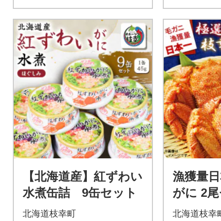
【北海道産】紅ずわい
漁獲量日
水煮缶詰 9缶セット
がに 2尾
×2尾) 
北海道枝幸町
北海道枝幸