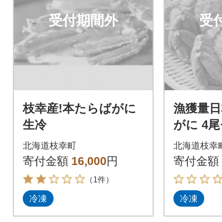
受付期間外
受
枝幸産!本たらばがに
漁獲量日
生冷
がに 4尾
g×4尾)
北海道枝幸町
北海道枝幸
産
寄付金額
16,000
円
寄付金額
（1件）
冷凍
冷凍