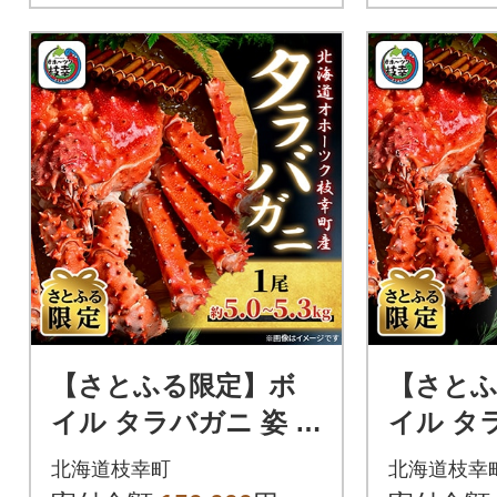
【さとふる限定】ボ
【さと
イル タラバガニ 姿 1
イル タラ
尾 (約5.0kg～5.3kg)
尾 (約2.6
北海道枝幸町
北海道枝幸
北海道オホーツク枝幸
北海道オ