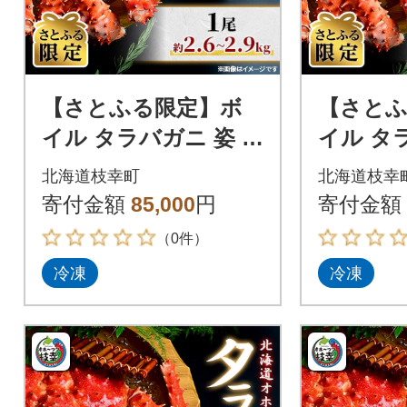
【さとふる限定】ボ
【さと
イル タラバガニ 姿 1
イル タラ
尾 (約2.6kg～2.9kg)
尾 (約3.0
北海道枝幸町
北海道枝幸
北海道オホーツク枝幸
北海道オ
寄付金額
85,000
円
寄付金額
町産
町産
（0件）
冷凍
冷凍