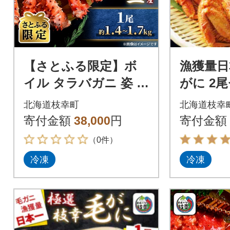
【さとふる限定】ボ
漁獲量日
イル タラバガニ 姿 1
がに 2尾
尾 (約1.4kg～1.7kg)
g×2尾)
北海道枝幸町
北海道枝幸
北海道オホーツク枝幸
産
寄付金額
38,000
円
寄付金額
町産
（0件）
冷凍
冷凍