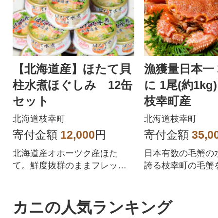
チャック付きで保
す!
【北海道産】ほたて貝
漁獲量日本一
柱水煮ほぐしみ 12缶
に 1尾(約1kg
セット
枝幸町産
北海道枝幸町
北海道枝幸町
寄付金額
12,000
円
寄付金額
35,0
北海道産オホーツク産ほた
日本有数の毛蟹の
て。鮮度抜群のままフレッシ
誇る枝幸町の毛蟹
ュパックしました。
賞味ください。
カニの人気ランキング