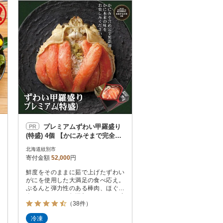
お届け時間帯指定可
発送される月指定可
件数順
90
評価順
120
が高い順
その他
解除
が低い順
さとふる限定のお礼品
定期便
さとふるアプリdeワンストップ申請
対象
プレミアムずわい甲羅盛り
PR
(特盛) 4個 【かにみそまで完全無
添加】【化粧箱入り】|かに ずわ
北海道紋別市
いがに
寄付金額
52,000
円
鮮度をそのままに茹で上げたずわい
件）
がにを使用した大満足の食べ応え。
ぷるんと弾力性のある棒肉、ほぐし
身、かにみそ。無添加だからこそ味
（38件）
わえる、かに本来のおいしさを余す
ところなくお楽しみいただけます。
冷凍
※冷蔵庫内で自然解凍にてお召し上