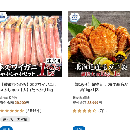
ーハンやフライ、パエリアやアヒー
には全く問題ございません。チャー
ジョなどにもぴったりです。※完全
ハンやフライ、パエリアやアヒージ
解凍後に時間を置くと黒く変色しや
ョなどにもぴったりです。※1kgで
すいので、半解凍で調理してくださ
約60本~100本の脚が入っています。
い。
欠けや折れ規格も入っております。
【厳選部位のみ】本ズワイガニし
【訳あり】超特大_北海道産毛ガ
ゃぶしゃぶ【大】(たっぷり1kg)|
ニ 約1kg×1杯
生食可 お刺身
北海道紋別市
北海道紋別市
寄付金額
26,000
円
寄付金額
23,000
円
（2,546件）
（7件）
選べる：内容量
冷凍
冷凍