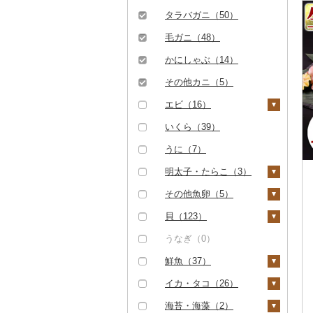
ハンバーグ（6）
豚肉（精肉）（9）
しゃぶしゃぶ（0）
タラバガニ（50）
もつ鍋（0）
ステーキ（1）
豚肉（加工品）（1
焼肉（7）
毛ガニ（48）
8）
ローストビーフ（0）
すき焼き（0）
牛タン（1）
かにしゃぶ（14）
ハンバーグ（8）
鶏肉（5）
ビーフジャーキー
しゃぶしゃぶ（0）
和牛（2）
その他カニ（5）
（0）
もつ鍋（0）
鶏肉（精肉）（0）
鹿肉（0）
焼肉（5）
黒毛和牛（0）
エビ（16）
その他牛肉（加工品）
ハム（0）
ハム・ソーセージ
馬肉（0）
アグー豚（0）
（15）
（0）
白老牛（0）
甘エビ（4）
いくら（39）
ソーセージ・ウインナ
羊肉・ラム肉（ジンギ
その他豚肉（精肉）
ー（5）
唐揚げ（0）
スカン）（6）
仙台牛（0）
ボタンエビ（6）
うに（7）
（3）
ベーコン・サラミ
中津からあげ（0）
鴨肉（0）
米沢牛（0）
伊勢海老（0）
明太子・たらこ（3）
（0）
水炊き（0）
猪肉（0）
山形牛（0）
その他エビ（7）
明太子（0）
その他魚卵（5）
その他豚肉（加工品）
地鶏（0）
その他肉・加工品
（7）
常陸牛（0）
たらこ（3）
数の子（2）
貝（123）
（6）
赤鶏さつま（0）
上州牛（0）
からすみ（0）
帆立（ホタテ）（11
うなぎ（0）
3）
その他鶏肉（5）
飛騨牛（0）
キャビア（0）
鮮魚（37）
鮑（アワビ）（0）
近江牛（0）
その他魚卵（3）
鮭・サーモン（24）
イカ・タコ（26）
牡蠣（カキ）（8）
神戸牛・神戸ビーフ
マグロ（0）
イカ（11）
海苔・海藻（2）