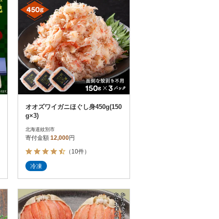
オオズワイガニほぐし身450g(150
g×3)
北海道紋別市
寄付金額
12,000
円
（10件）
冷凍