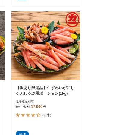
がり頂けます。
【訳あり限定品】生ずわいがにし
ゃぶしゃぶ用ポーション(1kg)
北海道紋別市
寄付金額
17,000
円
（2件）
冷凍