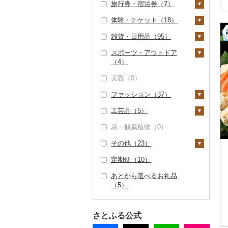
旅行券・宿泊券（7）
きのこ（0）
ゼリー（0）
パスタ（0）
シュウマイ（7）
塩（0）
鍋（2）
体験・チケット（18）
その他野菜（1）
チョコレート（1）
ひやむぎ（0）
コロッケ（1）
醤油（0）
旅行券（5）
肉（0）
ピザ（0）
雑貨・日用品（95）
山菜（0）
カステラ（0）
そうめん（0）
その他惣菜（26）
味噌（5）
JTBふるさと旅行クー
宿泊券（2）
PayPay商品券（15）
魚（2）
レトルト（10）
ポン（Eメール発行）
スポーツ・アウトドア
かぼちゃ（0）
アイス・ジェラート
その他麺（0）
酢（1）
食事券（0）
家具・インテリア（1
（0）
（4）
（0）
その他鍋（0）
スープ（0）
8）
茄子（0）
だし（0）
温泉・サウナ・スパ利
JTBふるさと旅行券
美容（0）
その他洋菓子（48）
豆腐・納豆（0）
用券（0）
タンス（0）
寝具（0）
ゴルフ（2）
（紙券）（0）
レタス（0）
食用油（0）
ファッション（37）
煎餅・おかき（0）
漬物（2）
水族館（1）
机・テーブル（0）
タオル（19）
ゴルフボール（0）
釣り（0）
その他旅行券（0）
その他野菜（1）
はちみつ（0）
工芸品（5）
羊羹（1）
梅干（0）
缶詰・瓶詰（29）
動物園（1）
椅子・チェア・ソファ
泉州タオル（0）
文房具・印鑑（12）
ゴルフクラブ（0）
サイクリング（0）
鞄・バッグ（2）
ドレッシング（0）
（0）
花・観葉植物（0）
饅頭（4）
キムチ（0）
肉（0）
乾物（22）
釣り（0）
その他タオル（19）
ボールペン（0）
食器（3）
ゴルフウェア（0）
アウトドア・キャンプ
トートバッグ・ショル
洋服（35）
織物（0）
その他調味料（0）
その他家具・インテリ
（2）
ダーバッグ（2）
その他（23）
大福（0）
その他漬物（2）
魚（19）
燻製（スモーク）（2
ダイビング（0）
ノート・ファイル（1
グラス・カップ（2）
キッチン用品（0）
その他ゴルフ（0）
女性・レディース
和服（0）
陶器・漆器（0）
ア（18）
7）
2）
その他スポーツ（0）
キャリーバッグ・スー
（0）
定期便（10）
その他和菓子（0）
果物（0）
スキーチケット・リフ
タンブラー（0）
日用品（0）
靴・履物（0）
その他装飾品・工芸品
地域サービス（1）
ツケース（0）
おせち（1）
ト券（0）
印鑑（0）
男性・メンズ（0）
（5）
あとから選べるお礼品
ジャム（0）
箸（0）
楽器・器材（0）
アクセサリー（0）
その他（22）
その他鞄・バッグ
（5）
その他加工品（27）
ゴルフプレー券（0）
その他文房具（0）
子供・ベビー（0）
数珠（0）
（0）
その他缶詰・瓶詰（1
スプーン・フォーク・
本・CD・DVD（0）
その他服飾小物（0）
0）
花火大会チケット
ナイフ（0）
その他洋服（35）
工芸品（4）
おもちゃ・ぬいぐるみ
（0）
さとふる公式
皿・椀（0）
（17）
播州そろばん（0）
カタログギフト（0）