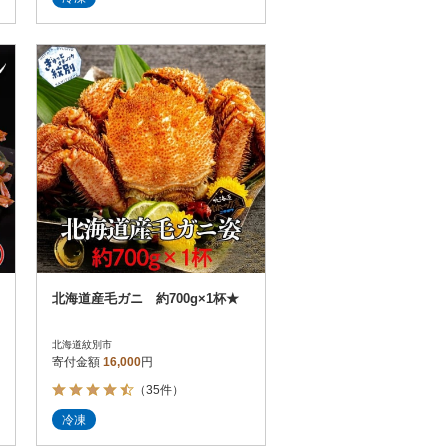
北海道産毛ガニ 約700g×1杯★
北海道紋別市
寄付金額
16,000
円
（35件）
冷凍