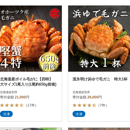
北海道産ボイル毛がに【四特】
流氷明け浜ゆで毛ガニ 特大1杯
大サイズ1尾入り(1尾約650g前後)
北海道紋別市
北海道紋別市
寄付金額
21,000
円
寄付金額
26,000
円
（17件）
（7件）
冷凍
冷凍