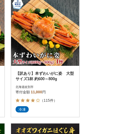
【訳あり】本ずわいがに姿 大型
サイズ1杯 約600～800g
北海道紋別市
寄付金額
11,000
円
（115件）
冷凍