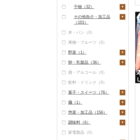
（0）
あさり（0）
イワシ（1）
タコ（19）
海苔（0）
干物（32）
但馬牛（0）
しじみ（8）
カツオ（0）
わかめ（0）
ししゃも（1）
その他魚介・加工品
土佐あかうし（0）
サザエ（0）
（101）
金目鯛（0）
ひじき（0）
その他干物（31）
米・パン（0）
佐賀牛（0）
はまぐり（0）
しらす・ちりめん
クエ（0）
その他海苔・海藻
（0）
果物・フルーツ（0）
長崎和牛（0）
その他貝（1）
（2）
くじら（0）
かまぼこ・練り製品
野菜（1）
あか牛（0）
（24）
サバ（7）
卵・乳製品（36）
宮崎牛（0）
いも（0）
その他魚介・加工品
さんま（2）
（53）
酒・アルコール（0）
その他牛肉（精肉）
トマト（0）
卵（0）
鯛（0）
（3）
飲料・ドリンク（0）
玉ねぎ（0）
チーズ（3）
のどぐろ（0）
菓子・スイーツ（76）
ねぎ（0）
ヨーグルト（0）
ふぐ（3）
麺（1）
とうもろこし（0）
牛乳（1）
ケーキ（30）
ブリ（0）
惣菜・加工品（156）
根菜（0）
バター（14）
クッキー（5）
ラーメン（1）
ほっけ（3）
調味料（6）
アスパラガス（0）
その他乳製品（19）
焼き菓子（9）
うどん（0）
惣菜（38）
その他鮮魚（4）
家電製品（0）
豆（0）
プリン（2）
そば（0）
餃子（0）
カレー・シチュー
砂糖（0）
（0）