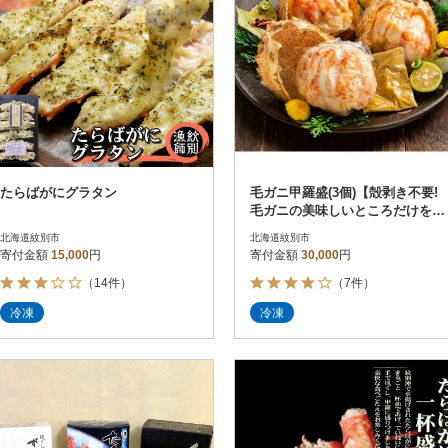
たらばがにグラタン
毛ガニ甲羅盛(3個)【殻剥き不要!
毛ガニの美味しいところだけをイ
イとこどり】
北海道紋別市
北海道紋別市
寄付金額
15,000
円
寄付金額
30,000
円
（14件）
（7件）
冷凍
冷凍