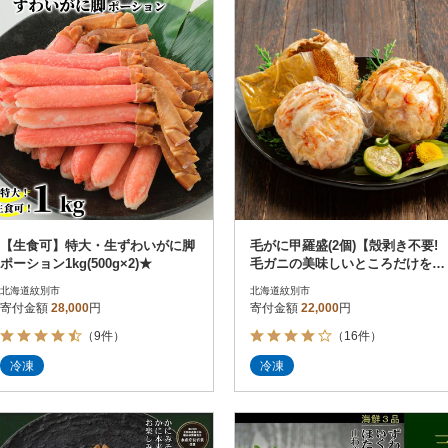
【生食可】特大・生ずわいがに脚
毛がに甲羅盛(2個)【殻剥き不要!
ポーション1kg(500g×2)★
毛ガニの美味しいところだけをイ
イとこどり】
北海道紋別市
北海道紋別市
寄付金額
28,000
円
寄付金額
22,000
円
（9件）
（16件）
冷凍
冷凍