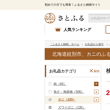
初めての方でも簡単！ふるさと納税サイト
人気ランキング
「ふるさと納税」ホーム
お礼品から探す
北海道紋別市、カニのふ
お礼品カテゴリ
解除
肉（60）
2
魚介・海産物（506）
牛肉（精肉）（15）
ステーキ（4）
牛肉（加工品）（2
カニ（220）
0）
すき焼き（0）
ズワイガニ（135）