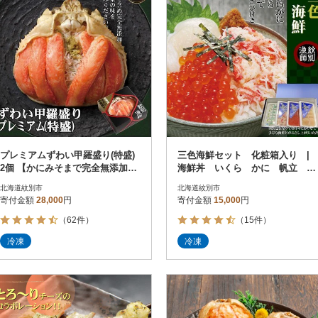
プレミアムずわい甲羅盛り(特盛)
三色海鮮セット 化粧箱入り |
2個 【かにみそまで完全無添加】
海鮮丼 いくら かに 帆立 北
【化粧箱入り】|かに ずわいがに
海道
北海道紋別市
北海道紋別市
寄付金額
28,000
円
寄付金額
15,000
円
（62件）
（15件）
冷凍
冷凍