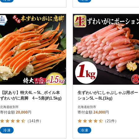
【訳あり】特大4L～5L_ボイル本
生ずわいがにしゃぶしゃぶ用ポー
ずわいがに肩脚 4～5肩(約1.5kg)
ション5L～8L(1kg)
北海道紋別市
北海道紋別市
寄付金額
20,000
円
寄付金額
24,000
円
（141件）
（21件）
冷凍
冷凍