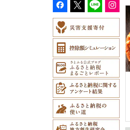
弁当箱（0）
ご当地キャラクター
美濃和紙（0）
その他体験・チケット
（32）
その他食器（1）
民芸品（0）
（3）
ベビー用品（0）
ペット用品（0）
防災グッズ（0）
その他雑貨（47）