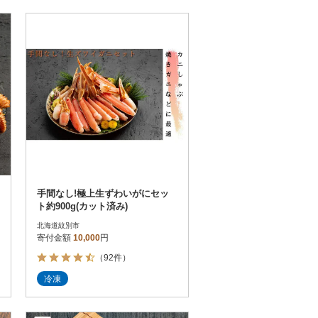
手間なし!極上生ずわいがにセッ
ト約900g(カット済み)
北海道紋別市
寄付金額
10,000
円
（92件）
冷凍