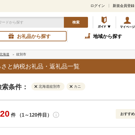
ログイン
新規会員登録
検索
お礼品から探す
地域から探す
北海道
紋別市
るさと納税お礼品・返礼品一覧
検索条件：
北海道紋別市
カニ
20
おすすめ
件 （1～120件目）
寄付金額
解除
地域
解除
おすすめ
円～
新着順