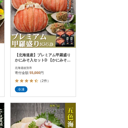
【北海道産】プレミアム甲羅盛り
かにみそ入セットD 【かにみそま
で完全無添加】【化粧箱入り】|
北海道紋別市
かに
寄付金額
55,000
円
（2件）
冷凍