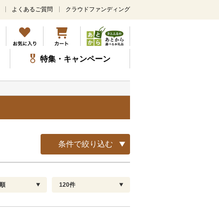
よくあるご質問
クラウドファンディング
メ
イ
ン
コ
ン
特集・キャンペーン
テ
ン
ツ
に
ス
キ
ッ
プ
条件で絞り込む
順
120件
配送指定
解除
順
30
お届け日時指定可
60