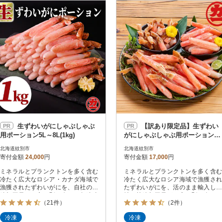
円
レビュー
レビュー
決済方法
解除
寄付金額
PayPay
発送種別
解除
クレジットカード決済
寄付金額
通常
Amazon Pay
冷蔵便
楽天ペイ
冷凍便
メルペイ
コンビニ支払い
ソフトバンクまとめて支払い
au PAY（auかんたん決済）
生ずわいがにしゃぶしゃぶ
【訳あり限定品】生ずわい
PR
PR
d払い
用ポーション5L～8L(1kg)
がにしゃぶしゃぶ用ポーション(1
金融機関(Pay-easy決済)
kg)
北海道紋別市
北海道紋別市
寄付金額
24,000
円
寄付金額
17,000
円
ミネラルとプランクトンを多く含む
ミネラルとプランクトンを多く含む
解除
結果を見る（
220
冷たく広大なロシア・カナダ海域で
冷たく広大なロシア海域で漁獲され
漁獲されたずわいがにを、自社の熟
たずわいがにを、活のまま輸入し自
練加工員が丁寧に剥き身にし急速凍
社の熟練加工員が丁寧に剥き身にし
（21件）
（2件）
結した後、大型サイズのみ選別しま
急速凍結しました。剥き身工程中に
した。サッと火を通してポン酢で食
欠けたり折れたりした物や、極端に
冷凍
冷凍
すのがおすすめです。その他、チャ
小さなかに脚が入っていますが品質