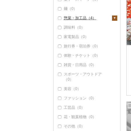
麺（0）
惣菜・加工品（4）
調味料（0）
惣菜（0）
家電製品（0）
カレー・シチュー
（0）
旅行券・宿泊券（0）
鍋（0）
体験・チケット（0）
ピザ（0）
雑貨・日用品（0）
レトルト（0）
スポーツ・アウトドア
（0）
スープ（0）
美容（0）
豆腐・納豆（0）
ファッション（0）
漬物（0）
工芸品（0）
缶詰・瓶詰（3）
花・観葉植物（0）
肉（0）
乾物（0）
その他（0）
魚（3）
燻製（スモーク）