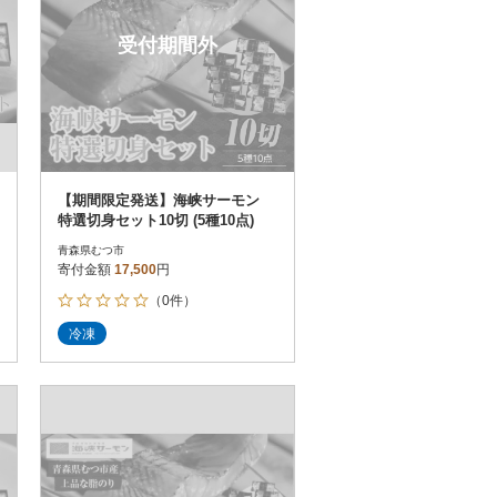
受付期間外
【期間限定発送】海峡サーモン
特選切身セット10切 (5種10点)
青森県むつ市
寄付金額
17,500
円
（0件）
冷凍