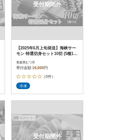
受付期間外
【2025年6月上旬発送】海峡サー
モン 特選切身セット10切 (5種10
点)
青森県むつ市
寄付金額
16,000
円
（0件）
冷凍
受付期間外