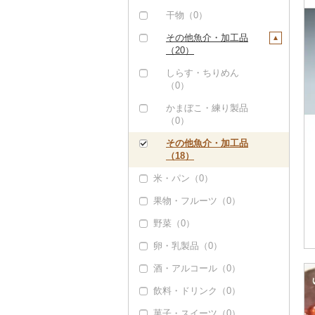
しじみ（0）
イワシ（0）
タコ（0）
干物（0）
サザエ（0）
カツオ（0）
その他魚介・加工品
（20）
はまぐり（0）
金目鯛（0）
しらす・ちりめん
その他貝（0）
クエ（0）
（0）
くじら（0）
かまぼこ・練り製品
（0）
サバ（0）
その他魚介・加工品
さんま（0）
（18）
鯛（1）
米・パン（0）
のどぐろ（0）
果物・フルーツ（0）
ふぐ（0）
野菜（0）
ブリ（0）
卵・乳製品（0）
ほっけ（0）
酒・アルコール（0）
その他鮮魚（0）
飲料・ドリンク（0）
菓子・スイーツ（0）