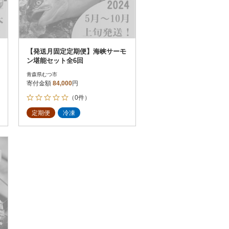
【発送月固定定期便】海峡サーモ
ン堪能セット全6回
青森県むつ市
寄付金額
84,000
円
（0件）
定期便
冷凍