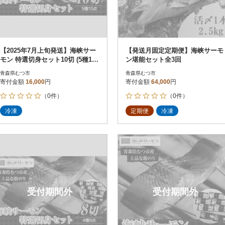
【2025年7月上旬発送】海峡サー
【発送月固定定期便】海峡サーモ
モン 特選切身セット10切 (5種10
ン堪能セット全3回
点)
青森県むつ市
青森県むつ市
寄付金額
16,000
円
寄付金額
64,000
円
（0件）
（0件）
冷凍
定期便
冷凍
受付期間外
受付期間外