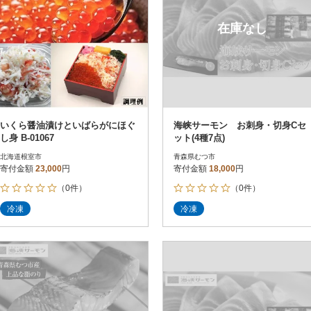
在庫なし
いくら醤油漬けといばらがにほぐ
海峡サーモン お刺身・切身Cセ
し身 B-01067
ット(4種7点)
北海道根室市
青森県むつ市
寄付金額
23,000
円
寄付金額
18,000
円
（0件）
（0件）
冷凍
冷凍