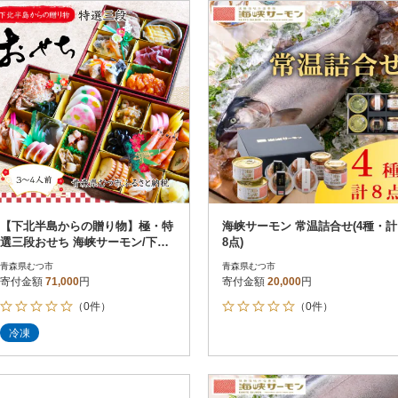
円
レビュー
レビュー
決済方法
解除
寄付金額
PayPay
発送種別
解除
クレジットカード決済
寄付金額
通常
Amazon Pay
冷蔵便
楽天ペイ
冷凍便
メルペイ
コンビニ支払い
ソフトバンクまとめて支払い
au PAY（auかんたん決済）
【下北半島からの贈り物】極・特
海峡サーモン 常温詰合せ(4種・計
d払い
選三段おせち 海峡サーモン/下北
8点)
金融機関(Pay-easy決済)
牛/陸奥湾ほたて/脇野沢産真鱈/べ
青森県むつ市
青森県むつ市
こも
寄付金額
71,000
円
寄付金額
20,000
円
（0件）
（0件）
解除
結果を見る（
20
件
冷凍