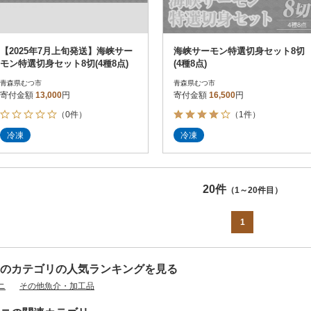
【2025年7月上旬発送】海峡サー
海峡サーモン特選切身セット8切
モン特選切身セット8切(4種8点)
(4種8点)
青森県むつ市
青森県むつ市
寄付金額
13,000
円
寄付金額
16,500
円
（0件）
（1件）
冷凍
冷凍
20件
（1～20件目）
1
のカテゴリの人気ランキングを見る
ニ
その他魚介・加工品