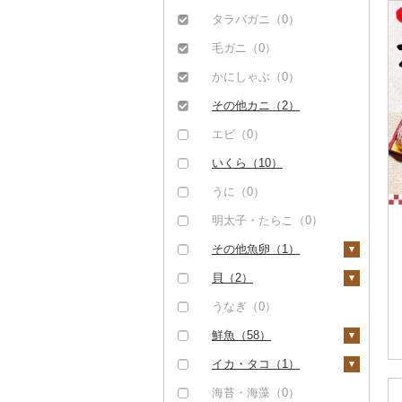
もつ鍋（0）
豚肉（加工品）（0）
タラバガニ（0）
ローストビーフ（1）
鶏肉（0）
毛ガニ（0）
ビーフジャーキー
鹿肉（0）
かにしゃぶ（0）
（0）
馬肉（0）
その他カニ（2）
その他牛肉（加工品）
羊肉・ラム肉（ジンギ
エビ（0）
（0）
スカン）（0）
いくら（10）
鴨肉（0）
うに（0）
猪肉（0）
明太子・たらこ（0）
その他肉・加工品
その他魚卵（1）
（0）
数の子（0）
貝（2）
からすみ（0）
帆立（ホタテ）（2）
うなぎ（0）
キャビア（0）
鮑（アワビ）（1）
鮮魚（58）
その他魚卵（1）
牡蠣（カキ）（0）
鮭・サーモン（57）
イカ・タコ（1）
あさり（0）
マグロ（0）
イカ（0）
海苔・海藻（0）