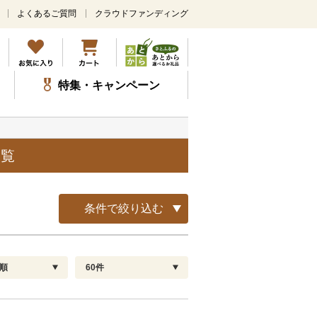
よくあるご質問
クラウドファンディング
メ
イ
ン
コ
ン
特集・キャンペーン
テ
ン
ツ
に
ス
一覧
キ
ッ
プ
条件で絞り込む
順
60件
配送指定
解除
順
30
お届け日時指定可
60