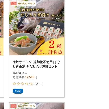
お届け時間帯指定可
発送される月指定可
件数順
90
評価順
120
が高い順
その他
解除
が低い順
さとふる限定のお礼品
定期便
さとふるアプリdeワンストップ申請
対象
海峡サーモン [添加物不使用]ほぐ
し身茶漬け(だし入り)8個セット
青森県むつ市
寄付金額
17,500
円
（0件）
）
冷凍