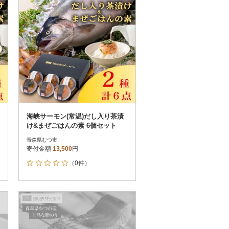
海峡サーモン(常温)だし入り茶漬
け&まぜごはんの素 6個セット
青森県むつ市
寄付金額
13,500
円
（0件）