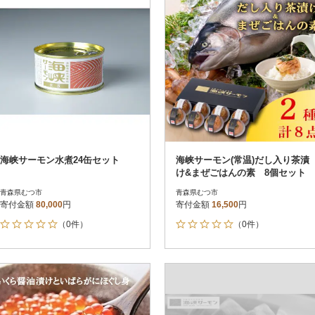
海峡サーモン水煮24缶セット
海峡サーモン(常温)だし入り茶漬
け&まぜごはんの素 8個セット
青森県むつ市
青森県むつ市
寄付金額
80,000
円
寄付金額
16,500
円
（0件）
（0件）