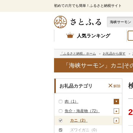
初めての方でも簡単！ふるさと納税サイト
人気ランキング
「ふるさと納税」ホーム
お礼品から探す
「海峡サーモン」カニ|そ
お礼品カテゴリ
解除
肉（1）
2
魚介・海産物（72）
牛肉（精肉）（0）
牛肉（加工品）（1）
カニ（2）
ハンバーグ（0）
豚肉（精肉）（0）
ズワイガニ（0）