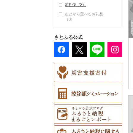
（0）
定期便（2）
果物（0）
おせち（1）
あとから選べるお礼品
ジャム（0）
（0）
その他加工品（0）
その他缶詰・瓶詰
（0）
さとふる公式