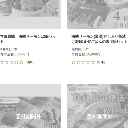
マヨ風味 海峡サーモン12個セッ
海峡サーモン(常温)だし入り茶漬
ト
け3種&まぜごはんの素 8個セット
青森県むつ市
青森県むつ市
寄付金額
35,000
円
寄付金額
15,000
円
（0件）
（0件）
受付期間外
受付期間外