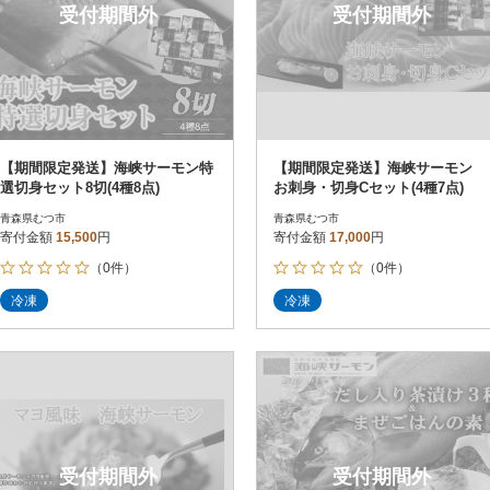
受付期間外
受付期間外
【期間限定発送】海峡サーモン特
【期間限定発送】海峡サーモン
選切身セット8切(4種8点)
お刺身・切身Cセット(4種7点)
青森県むつ市
青森県むつ市
寄付金額
15,500
円
寄付金額
17,000
円
（0件）
（0件）
冷凍
冷凍
受付期間外
受付期間外