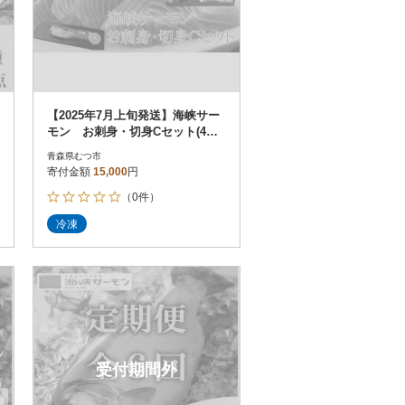
【2025年7月上旬発送】海峡サー
モン お刺身・切身Cセット(4種7
点)
青森県むつ市
寄付金額
15,000
円
（0件）
冷凍
受付期間外