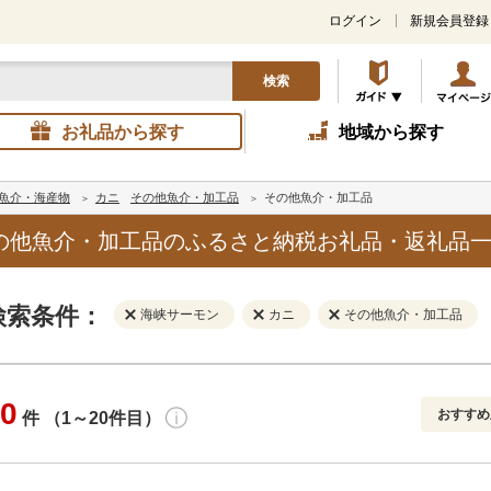
ログイン
新規会員登録
検索
お礼品から探す
地域から探す
魚介・海産物
カニ
その他魚介・加工品
その他魚介・加工品
の他魚介・加工品のふるさと納税お礼品・返礼品
検索条件：
海峡サーモン
カニ
その他魚介・加工品
0
おすすめ
件 （1～20件目）
寄付金額
解除
地域
解除
おすすめ
円～
新着順