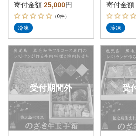
ギフト
ギフト
寄付金額
25,000
円
寄付金額
（0件）
冷凍
冷凍
受付期間外
受