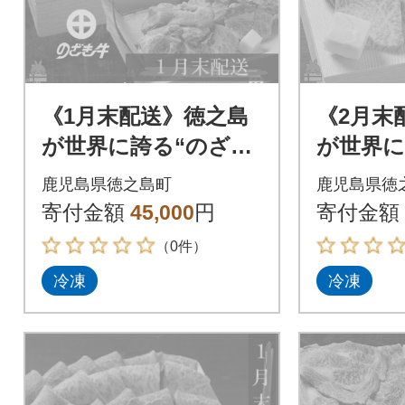
《1月末配送》徳之島
《2月末
が世界に誇る“のざき
が世界に
牛”ロースすき焼きギ
牛”特選
鹿児島県徳之島町
鹿児島県徳
フト
寄付金額
45,000
円
寄付金額
（0件）
冷凍
冷凍