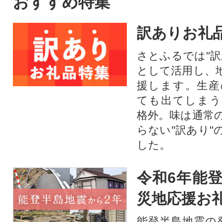
おすすめ特集
ざいます。ご了承
込みください。発
訳ありお礼
しては、説明文を
ください。★天草
さとふるでは"訳
品の発送通知メー
として活用し、
できません★
援します。⽣産
ても出てしまう
格外。味は通常
らない"訳あり"
した。
令和6年能登
災地応援お
能登半島地震の