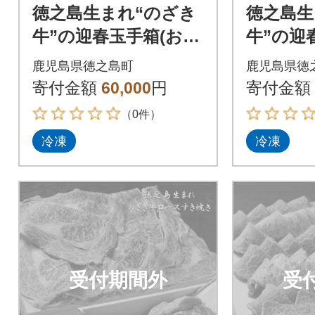
徳之島生まれ“のざき
徳之島生
牛”の迎春玉手箱(おせ
牛”の迎
ち)赤身カルビセット
ち)焼肉
鹿児島県徳之島町
鹿児島県徳
(二段)
ト(二段)
寄付金額
60,000
円
寄付金額
（0件）
冷凍
冷凍
受付期間外
受