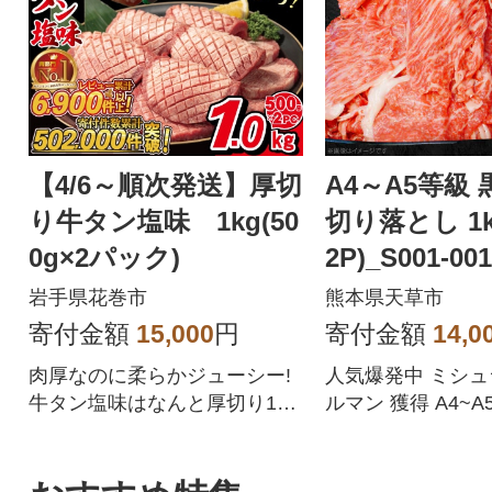
【4/6～順次発送】厚切
A4～A5等級
り牛タン塩味 1kg(50
切り落とし 1kg
0g×2パック)
2P)_S001-00
岩手県花巻市
熊本県天草市
寄付金額
15,000
円
寄付金額
14,0
肉厚なのに柔らかジューシー!
人気爆発中 ミシ
牛タン塩味はなんと厚切り10
ルマン 獲得 A4~
mm!
牛 切り落とし 1kg 5
人気の返礼品につき
程度お時間がかか