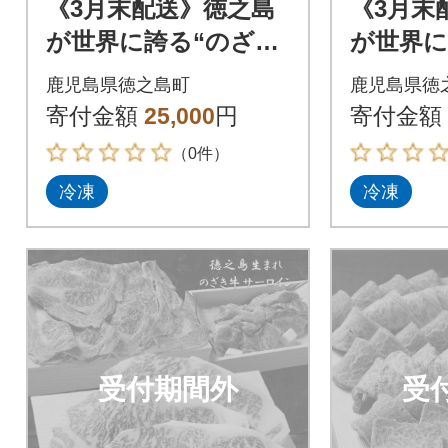
《3月末配送》徳之島
《3月末
が世界に誇る“のざき
が世界に
牛”特選焼肉ギフト
牛”ロー
鹿児島県徳之島町
鹿児島県徳
フト
寄付金額
25,000
円
寄付金額
（0件）
冷凍
冷凍
受付期間外
受