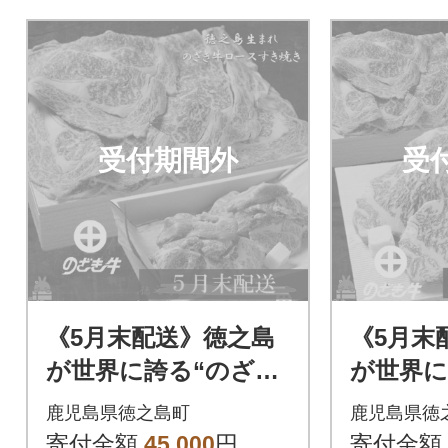
受付期間外
受
《5月末配送》徳之島
《5月末
が世界に誇る“のざき
が世界に
牛”ロースすき焼きギ
牛”サー
鹿児島県徳之島町
鹿児島県徳
フト
キギフ
寄付金額
45,000
円
寄付金額