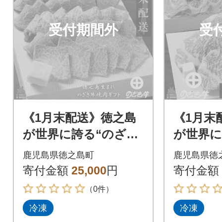
受付期間外
受
《1月末配送》徳之島
《1月末
が世界に誇る“のざき
が世界に
牛”特選焼肉ギフト
牛”サー
鹿児島県徳之島町
鹿児島県徳
キギフ
寄付金額
25,000
円
寄付金額
（0件）
冷凍
冷凍