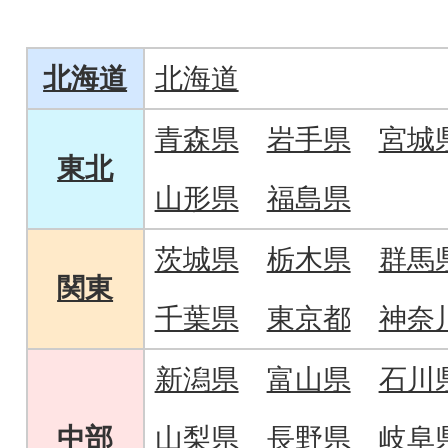
ット」
北海道
北海道
青森県
岩手県
宮城
東北
山形県
福島県
茨城県
栃木県
群馬
関東
千葉県
東京都
神奈
新潟県
富山県
石川
中部
山梨県
長野県
岐阜