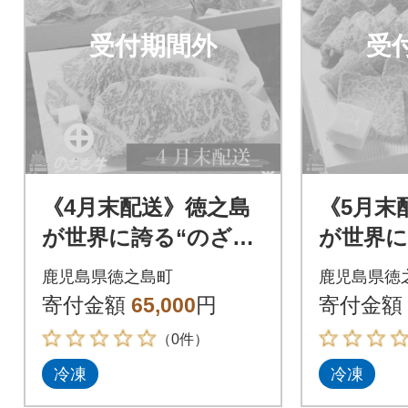
受付期間外
受
《4月末配送》徳之島
《5月末
が世界に誇る“のざき
が世界に
牛”サーロインステー
牛”特選
鹿児島県徳之島町
鹿児島県徳
キギフト
寄付金額
65,000
円
寄付金額
（0件）
冷凍
冷凍