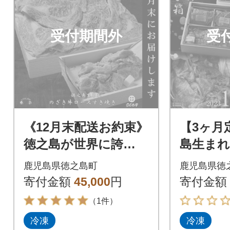
受付期間外
受
《12月末配送お約束》
【3ヶ月
徳之島が世界に誇
島生ま
る“のざき牛”ロース
牛」贅
鹿児島県徳之島町
鹿児島県徳
すき焼きギフト
定期便
寄付金額
45,000
円
寄付金額
（1件）
冷凍
冷凍