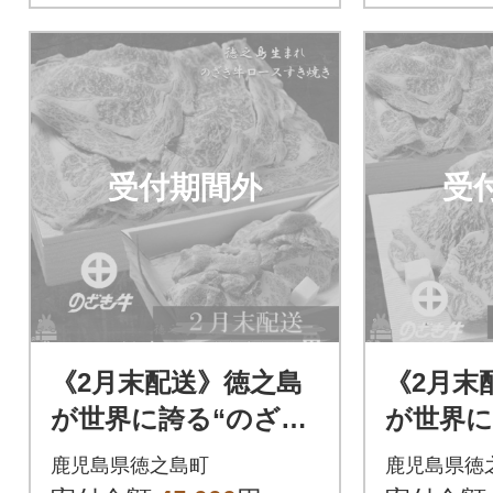
受付期間外
受
《2月末配送》徳之島
《2月末
が世界に誇る“のざき
が世界に
牛”ロースすき焼きギ
牛”サー
鹿児島県徳之島町
鹿児島県徳
フト
キギフ