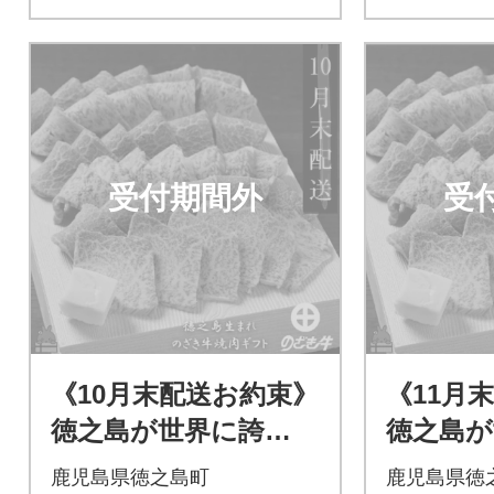
受付期間外
受
《10月末配送お約束》
《11月
徳之島が世界に誇
徳之島が
る“のざき牛”特選焼肉
る“のざ
鹿児島県徳之島町
鹿児島県徳