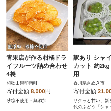
青果店が作る柑橘ドラ
訳あり シャ
イフルーツ詰め合わせ
カット 約2kg
4袋
用
和歌山県印南町
香川県さぬき市
寄付金額
8,000
円
寄付金額
21,0
砂糖不使用・無添加
サクッと甘い、新
代のぶどう「シャ