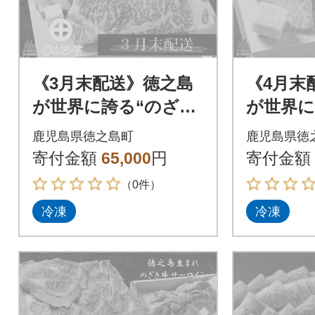
《3月末配送》徳之島
《4月末
が世界に誇る“のざき
が世界に
牛”サーロインステー
牛”特選
鹿児島県徳之島町
鹿児島県徳
キギフト
寄付金額
65,000
円
寄付金額
（0件）
冷凍
冷凍