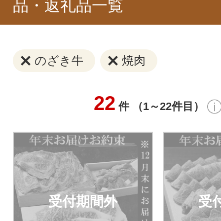
品・返礼品一覧
のざき牛
焼肉
22
件 （1～22件目）
受付期間外
受