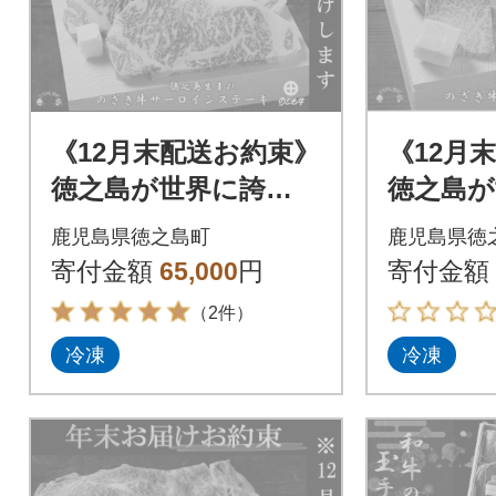
《12月末配送お約束》
《12月
徳之島が世界に誇
徳之島が
る“のざき牛”サーロ
る“のざ
鹿児島県徳之島町
鹿児島県徳
インステーキギフト
ギフト
寄付金額
65,000
円
寄付金額
（2件）
冷凍
冷凍