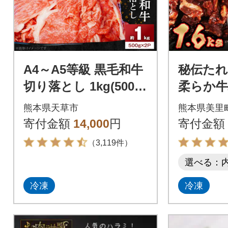
A4～A5等級 黒毛和牛
秘伝たれ
切り落とし 1kg(500g
柔らか牛
×2P)_S001-001A
リ)肉 味
熊本県天草市
熊本県美里
g 便利
寄付金額
14,000
円
寄付金額
ク
（3,119件）
選べる：
冷凍
冷凍