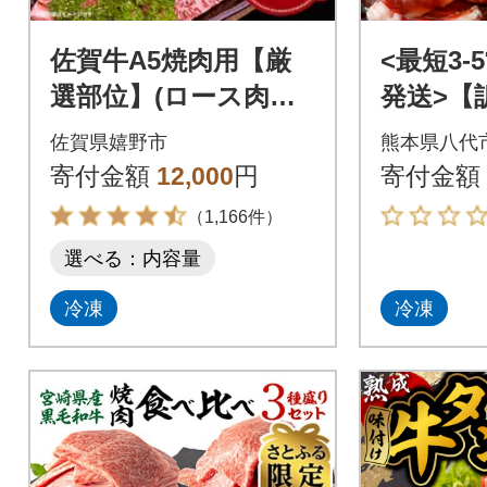
佐賀牛A5焼肉用【厳
<最短3
選部位】(ロース肉・
発送>【
モモ肉・ウデ肉・バ
ラミ 焼肉
佐賀県嬉野市
熊本県八代
ラ肉)400g
2kg_233
寄付金額
12,000
円
寄付金額
（1,166件）
選べる：内容量
冷凍
冷凍