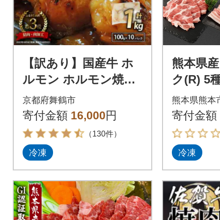
【訳あり】国産牛 ホ
熊本県産
ルモン ホルモン焼き
ク(R) 
焼肉 肉 大トロホルモ
kg
京都府舞鶴市
熊本県熊本
ン 1kg 自家製西京味
寄付金額
16,000
円
寄付金額
噌焼き
（130件）
冷凍
冷凍