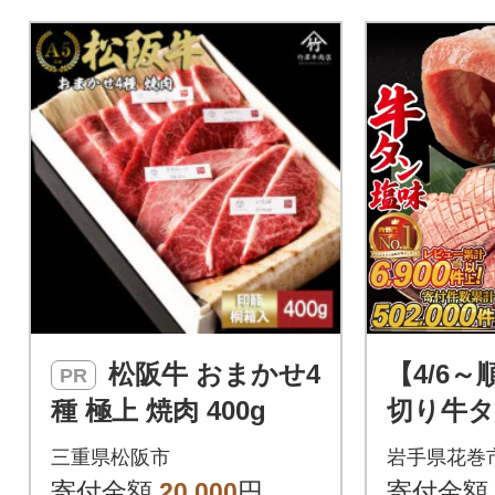
松阪牛 おまかせ4
【4/6
PR
種 極上 焼肉 400g
切り牛タ
(500g×
三重県松阪市
岩手県花巻
寄付金額
20,000
円
寄付金額