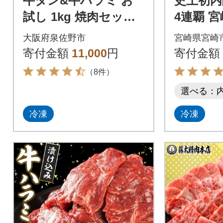
牛タン&牛ハラミ お
史上初内
試し 1kg 焼肉セット
4連覇 宮
訳あり サイズ不揃い
黒毛和牛
大阪府泉佐野市
宮崎県宮崎
焼肉 バ
寄付金額
11,000
円
寄付金額
0g
（8件）
選べる：
冷凍
冷凍