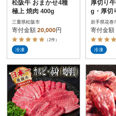
松阪牛 おまかせ4種
厚切り牛
極上 焼肉 400g
g・厚切
0g各1P
三重県松阪市
岩手県花巻
寄付金額
20,000
円
寄付金額
（2件）
冷凍
冷凍