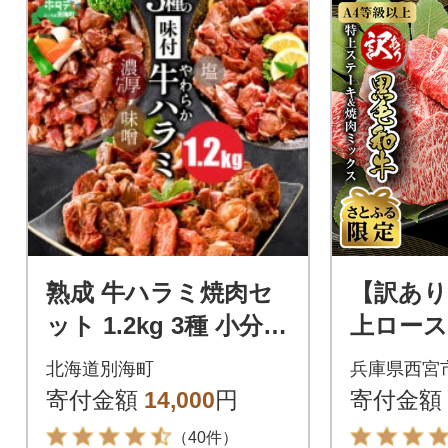
熟成 牛ハラミ焼肉セ
【訳あり
ット 1.2kg 3種 小分け
上ロース
400g×3 牛サガリ肉好
テーキ1
北海道別海町
兵庫県西宮
きにもおススメ 訳あ
焼肉ミッ
寄付金額
14,000
円
寄付金額
り
【さとふ
（40件）