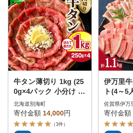
牛タン薄切り 1kg (25
伊万里牛
0g×4パック 小分け )
ト(4～5人
特製塩だれ ほたて出
298
北海道別海町
佐賀県伊万
汁仕込み タン塩スラ
寄付金額
14,000
円
寄付金額
イス
（3件）