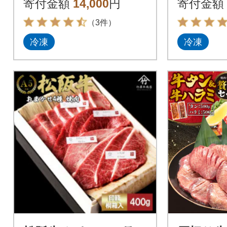
寄付金額
14,000
円
寄付金額
で育った加工肉
（3件）
冷凍
冷凍