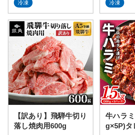
冷凍
冷凍
【訳あり】飛騨牛切り
牛ハラミ肉 
落し焼肉用600g
g×5P)