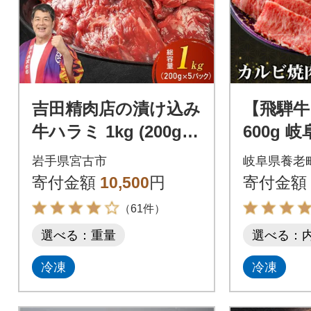
吉田精肉店の漬け込み
【飛騨牛
牛ハラミ 1kg (200g×5
600g 
P)
牛 BBQ
岩手県宮古市
岐阜県養老
寄付金額
10,500
円
寄付金額
（61件）
選べる：重量
選べる：
冷凍
冷凍