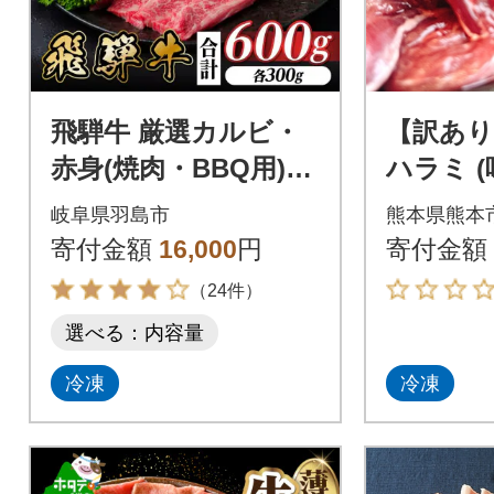
飛騨牛 厳選カルビ・
【訳あり
赤身(焼肉・BBQ用)60
ハラミ 
0g 小分け 黒毛和
約900g(
岐阜県羽島市
熊本県熊本
牛 A4～A5等級
寄付金額
16,000
円
寄付金額
（24件）
選べる：内容量
冷凍
冷凍