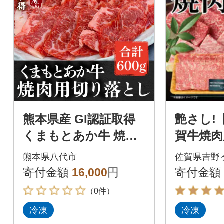
熊本県産 GI認証取得
艶さし!
くまもとあか牛 焼き
賀牛焼肉用
肉用切り落とし 合計6
野ヶ里町
熊本県八代市
佐賀県吉野
00g_229-4104-D
寄付金額
16,000
円
寄付金額
（0件）
冷凍
冷凍