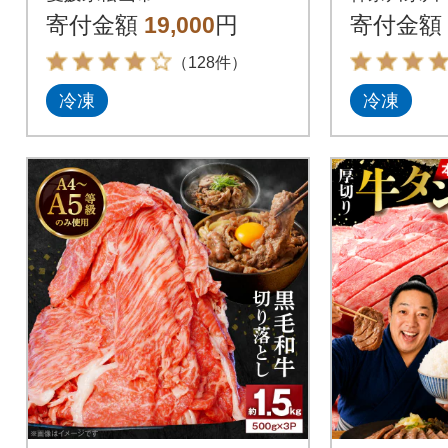
レ漬け 
寄付金額
19,000
円
寄付金額
き肉
（128件）
冷凍
冷凍