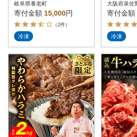
り サイ
岐阜県養老町
大阪府泉佐
け
寄付金額
15,000
円
寄付金額
（2件）
冷凍
冷凍