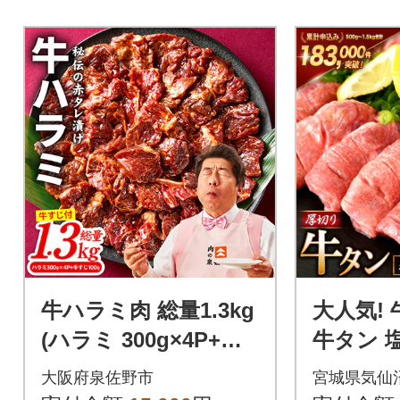
牛ハラミ肉 総量1.3kg
大人気!
(ハラミ 300g×4P+牛
牛タン 塩
すじ 100g) 味付け
ランド 20
大阪府泉佐野市
宮城県気仙