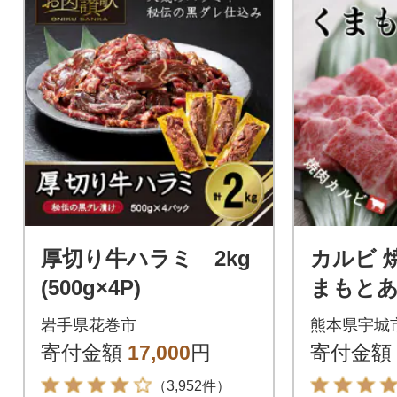
厚切り牛ハラミ 2kg
カルビ 焼
(500g×4P)
まもとあ
ブランド
岩手県花巻市
熊本県宇城
寄付金額
17,000
円
寄付金額
（3,952件）