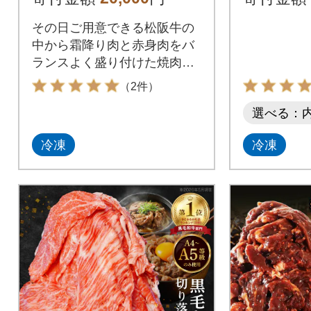
その日ご用意できる松阪牛の
中から霜降り肉と赤身肉をバ
ランスよく盛り付けた焼肉盛
合せです。
（2件）
選べる：
冷凍
冷凍