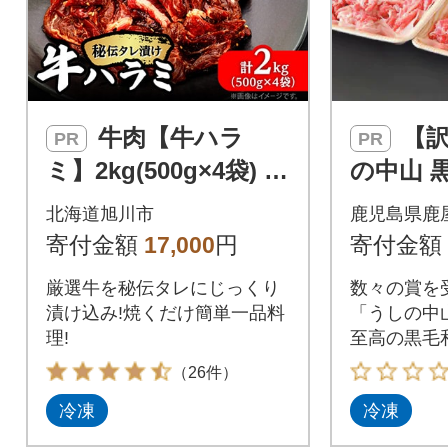
牛肉【牛ハラ
【訳あり】うし
PR
PR
ミ】2kg(500g×4袋) 薄
の中山 
切り 秘伝の味付き 焼
落とし 計
北海道旭川市
鹿児島県鹿
肉 小分け 牛サガリ_0
寄付金額
17,000
円
寄付金額
4287
厳選牛を秘伝タレにじっくり
数々の賞を
漬け込み!焼くだけ簡単一品料
「うしの中
理!
至高の黒毛
（26件）
冷凍
冷凍