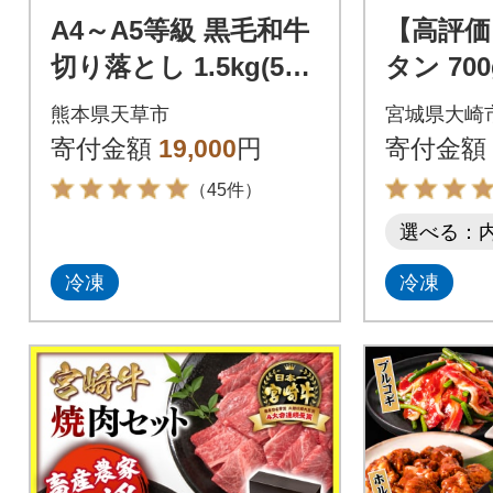
A4～A5等級 黒毛和牛
【高評価
切り落とし 1.5kg(500
タン 70
g×3P)_S001-034
小分け 
熊本県天草市
宮城県大崎
台 名物
寄付金額
19,000
円
寄付金額
（45件）
選べる：
冷凍
冷凍