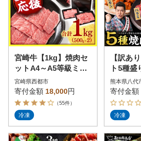
宮崎牛【1kg】焼肉セ
【訳あり
ットA4～A5等級ミヤ
ト5種盛り
チク内閣総理大臣賞連
3-4611-B
宮崎県西都市
熊本県八代
続<畜産農家応援>[301
寄付金額
18,000
円
寄付金額
4]
（55件）
冷凍
冷凍