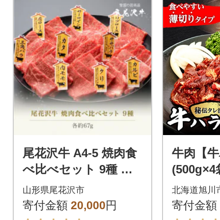
尾花沢牛 A4-5 焼肉食
牛肉【牛
べ比べセット 9種 約3
(500g×
～4人前 サーロイン
伝の味付
山形県尾花沢市
北海道旭川
カルビ モモ などをお
け 牛サガ
寄付金額
20,000
円
寄付金額
届け