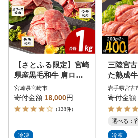
【さとふる限定】宮崎
三陸宮古
県産黒毛和牛 肩ロー
た熟成
ス・ウデ・モモ 焼肉
ス味付け 
宮崎県宮崎市
岩手県宮古
用 合計1kg
×2)
寄付金額
18,000
円
寄付金額
（138件）
選べる：
冷凍
冷凍