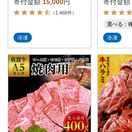
寄付金額
15,000
円
寄付金額
（1,468件）
選べる：
冷凍
冷凍