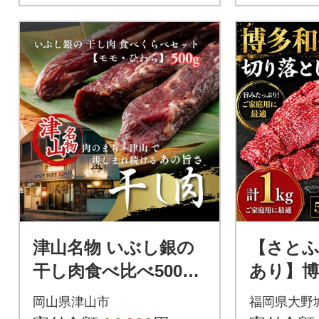
津山名物 いぶし銀の
【さとふ
干し肉食べ比べ500g
あり】博
(モモ・ひわら) 津山
とし焼肉
岡山県津山市
福岡県大野
に伝わる独自の文化
00g×2