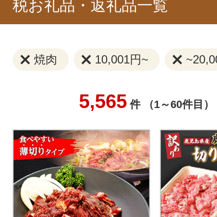
税お礼品・返礼品一覧
焼肉
10,001円~
~20,
5,565
件 （1～60件目）