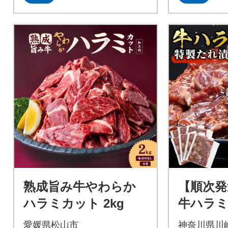
熟成旨み牛やわらか
【順次発
ハラミカット 2kg
牛ハラミ
2.1kg 
愛媛県松山市
神奈川県川