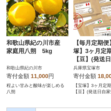
和歌山県紀の川市産
【毎月定期便
家庭用八朔 5kg
塚】3ヶ月定期
【豆】(発送
珈琲豆・全6種 
和歌山県紀の川市
兵庫県宝塚市
全3回
寄付金額
11,000
円
寄付金額
18,0
程よい甘みと酸味が楽しめる
【宝塚】3ヶ月定期便
八朔
【豆】(発送日自
豆・おかませ6種 計6