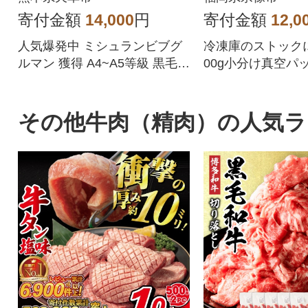
寄付金額
14,000
円
寄付金額
12,0
人気爆発中 ミシュランビブグ
冷凍庫のストック
ルマン 獲得 A4~A5等級 黒毛和
00g小分け真空パ
牛 切り落とし 1kg 500g× 2P
人気の返礼品につき、1~3ヶ月
程度お時間がかかる場合がご
その他牛肉（精肉）の人気ラ
ざいます。ご了承の上お申し
込みください。発送につきま
しては、説明文を必ずご確認
ください。★天草市では返礼
品の発送通知メールをお送り
できません★