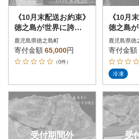
《10月末配送お約束》
《10月
徳之島が世界に誇
徳之島が
る“のざき牛”サーロ
る“のざ
鹿児島県徳之島町
鹿児島県徳
インステーキギフト
すき焼
寄付金額
65,000
円
寄付金額
（0件）
冷凍
受付期間外
受