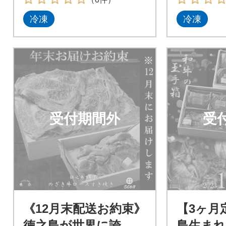
冷凍
冷凍
受付期間外
受
《12月末配送お約束》
【3ヶ月
徳之島が世界に誇
島生ま