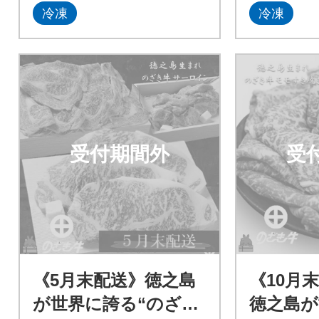
冷凍
冷凍
受付期間外
受
《5月末配送》徳之島
《10月
が世界に誇る“のざき
徳之島が