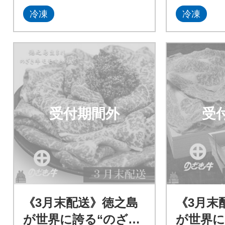
冷凍
冷凍
受付期間外
受
《3月末配送》徳之島
《3月末
が世界に誇る“のざき
が世界に