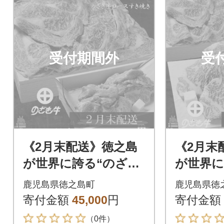
受付期間外
受
《2月末配送》徳之島
《2月末
が世界に誇る“のざき
が世界に
牛”ロースすき焼きギ
牛”サー
鹿児島県徳之島町
鹿児島県徳
フト
キギフ
寄付金額
45,000
円
寄付金額
（0件）