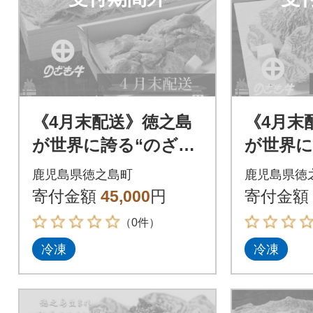
《4月末配送》徳之島
《4月末
が世界に誇る“のざき
が世界に
牛”ロースすき焼きギ
牛”サー
鹿児島県徳之島町
鹿児島県徳
フト
キギフ
寄付金額
45,000
円
寄付金額
（0件）
冷凍
冷凍