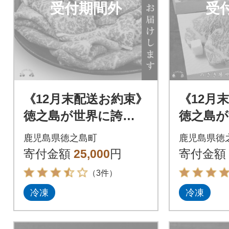
受付期間外
受
《12月末配送お約束》
《12月
徳之島が世界に誇
徳之島が
る“のざき牛”モモす
る“のざ
鹿児島県徳之島町
鹿児島県徳
き焼きギフト
インス
寄付金額
25,000
円
寄付金額
（3件）
冷凍
冷凍