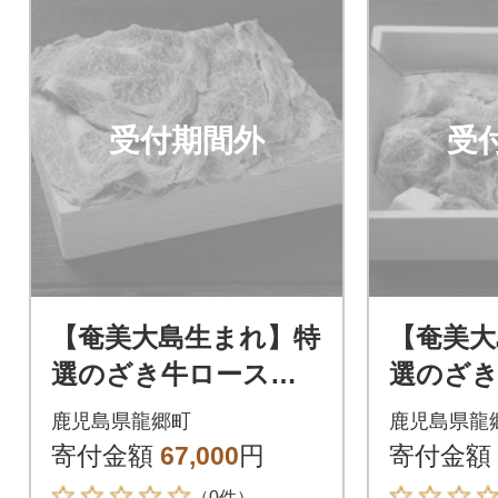
受付期間外
受
【奄美大島生まれ】特
【奄美大
選のざき牛ロースス
選のざき
ライス約1.1kg
とし 約4
鹿児島県龍郷町
鹿児島県龍
寄付金額
67,000
円
寄付金額
（0件）