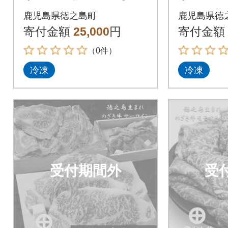
牛”モモすき焼きギフ
牛”ロー
鹿児島県徳之島町
鹿児島県徳
ト
フト
寄付金額
25,000
円
寄付金額
（0件）
冷凍
冷凍
受付期間外
受