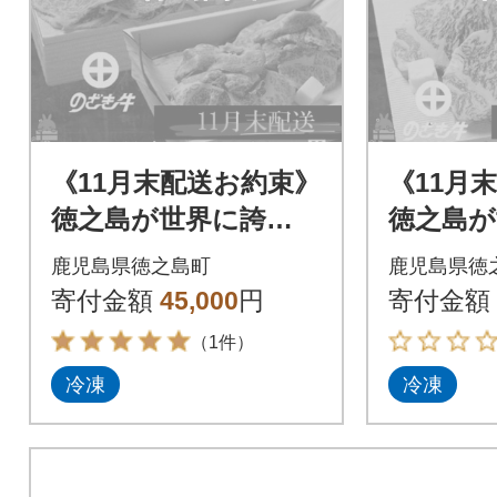
《11月末配送お約束》
《11月
徳之島が世界に誇
徳之島が
る“のざき牛”ロース
る“のざ
鹿児島県徳之島町
鹿児島県徳
すき焼きギフト
インス
寄付金額
45,000
円
寄付金額
（1件）
冷凍
冷凍