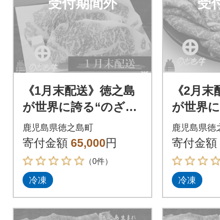
受付期間外
受
《1月末配送》徳之島
《2月末
が世界に誇る“のざき
が世界に
牛”サーロインステー
牛”モモ
鹿児島県徳之島町
鹿児島県徳
キギフト
ト
寄付金額
65,000
円
寄付金額
（0件）
冷凍
冷凍