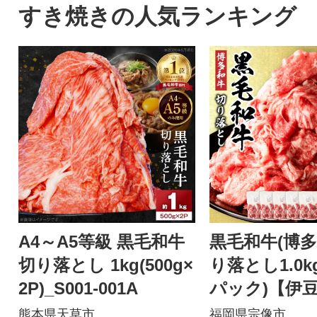
すき焼きの人気ランキング
A4～A5等級 黒毛和牛
黒毛和牛(博多
切り落とし 1kg(500g×
り落とし1.0kg
2P)_S001-001A
パック)【伊
店】_HA1511
熊本県天草市
福岡県宗像市