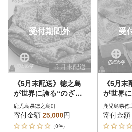
受付期間外
受
《5月末配送》徳之島
《5月末
が世界に誇る“のざき
が世界に
牛”モモすき焼きギフ
牛”ロー
鹿児島県徳之島町
鹿児島県徳
ト
フト
寄付金額
25,000
円
寄付金額
（0件）