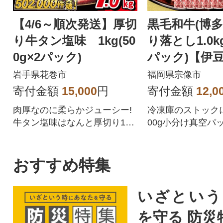
【4/6～順次発送】厚切
黒毛和牛(博多
り牛タン塩味 1kg(50
り落とし1.0kg
0g×2パック)
パック)【伊
店】_HA1511
岩手県花巻市
福岡県宗像市
寄付金額
15,000
円
寄付金額
12,0
肉厚なのに柔らかジューシー!
冷凍庫のストック
牛タン塩味はなんと厚切り10
00g小分け真空パ
mm!
おすすめ特集
いざという
を守る 防災