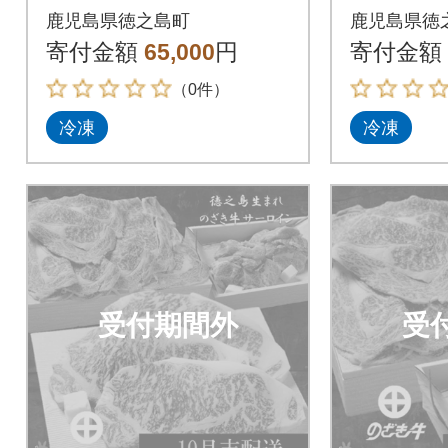
牛”サーロインステー
る“のざ
鹿児島県徳之島町
鹿児島県徳
キギフト
モすき
寄付金額
65,000
円
寄付金額
（0件）
冷凍
冷凍
受付期間外
受