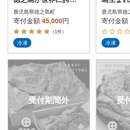
る“のざき牛”ロース
牛」贅
鹿児島県徳之島町
鹿児島県徳
すき焼きギフト
定期便
寄付金額
45,000
円
寄付金額
（1件）
冷凍
冷凍
受付期間外
受