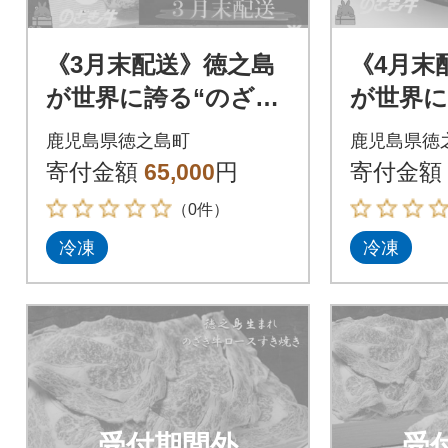
《3月末配送》徳之島
《4月末
が世界に誇る“のざき
が世界に
牛”サーロインステー
牛”モモ
鹿児島県徳之島町
鹿児島県徳
キギフト
ト
寄付金額
65,000
円
寄付金額
（0件）
冷凍
冷凍
受付期間外
受