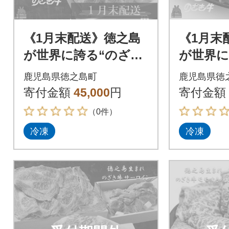
《1月末配送》徳之島
《1月末
が世界に誇る“のざき
が世界に
牛”ロースすき焼きギ
牛”モモ
鹿児島県徳之島町
鹿児島県徳
フト
ト
寄付金額
45,000
円
寄付金額
（0件）
冷凍
冷凍