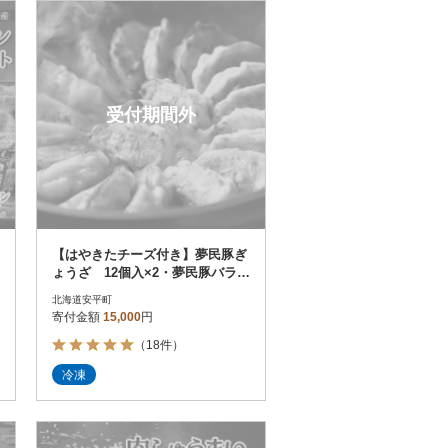
お届け時間帯指定可
発送される月指定可
件数順
90
評価順
120
が高い順
その他
解除
受付期間外
が低い順
さとふる限定のお礼品
定期便
さとふるアプリdeワンストップ申請
対象
【はやきたチーズ付き】夢民豚ぎ
ょうざ 12個入×2・夢民豚バラし
ゃぶしゃぶ 300g×3 チーズ×1
北海道安平町
寄付金額
15,000
円
（18件）
）
冷凍