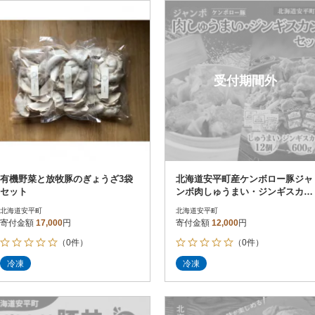
円
レビュー
レビュー
決済方法
解除
寄付金額
PayPay
発送種別
解除
受付期間外
クレジットカード決済
寄付金額
通常
Amazon Pay
冷蔵便
楽天ペイ
冷凍便
メルペイ
コンビニ支払い
ソフトバンクまとめて支払い
au PAY（auかんたん決済）
有機野菜と放牧豚のぎょうざ3袋
北海道安平町産ケンボロー豚ジャ
d払い
セット
ンボ肉しゅうまい・ジンギスカン
金融機関(Pay-easy決済)
セット
北海道安平町
北海道安平町
寄付金額
17,000
円
寄付金額
12,000
円
（0件）
（0件）
解除
結果を見る（
6
件
冷凍
冷凍