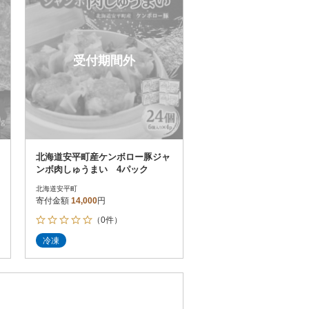
受付期間外
北海道安平町産ケンボロー豚ジャ
ンボ肉しゅうまい 4パック
北海道安平町
寄付金額
14,000
円
（0件）
冷凍