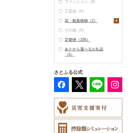
ファッション（0）
水族館（0）
机・テーブル（0）
タオル（0）
えごま油（0）
はちみつ（3）
工芸品（0）
動物園（0）
椅子・チェア・ソファ
文房具・印鑑（1）
オリーブオイル（0）
ドレッシング（0）
（0）
花・観葉植物（2）
釣り（0）
ボールペン（0）
食器（0）
ごま油（0）
その他調味料（124）
その他家具・インテリ
その他（0）
ダイビング（0）
ノート・ファイル
キッチン用品（0）
観葉植物・苗木（0）
ア（2）
その他食用油（4）
みりん（0）
（0）
定期便（335）
スキーチケット・リフ
日用品（0）
花（2）
ケチャップ（0）
ト券（0）
印鑑（0）
あとから選べるお礼品
楽器・器材（0）
胡蝶蘭（0）
盆栽・その他（0）
こしょう（0）
（5）
ゴルフプレー券（4）
その他文房具（1）
本・CD・DVD（0）
造花・プリザーブドフ
その他調味料（124）
GDOふるさとゴルフ
花火大会チケット
ラワー（2）
おもちゃ・ぬいぐるみ
プレークーポン（4）
（0）
さとふる公式
（0）
その他花（0）
その他のゴルフプレー
カタログギフト（0）
ご当地キャラクター
券（0）
その他体験・チケット
（0）
（3）
ベビー用品（0）
ペット用品（0）
防災グッズ（0）
その他雑貨（1）