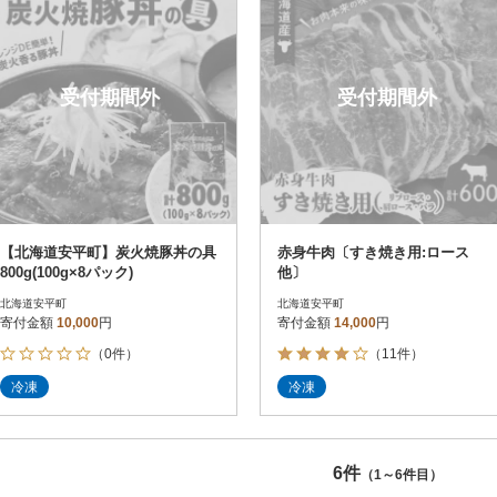
受付期間外
受付期間外
【北海道安平町】炭火焼豚丼の具
赤身牛肉〔すき焼き用:ロース
800g(100g×8パック)
他〕
北海道安平町
北海道安平町
寄付金額
10,000
円
寄付金額
14,000
円
（0件）
（11件）
冷凍
冷凍
6件
（1～6件目）