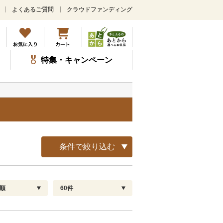
よくあるご質問
クラウドファンディング
メ
イ
ン
コ
ン
特集・キャンペーン
テ
ン
ツ
に
ス
キ
ッ
プ
条件で絞り込む
順
60件
配送指定
解除
順
30
お届け日時指定可
60