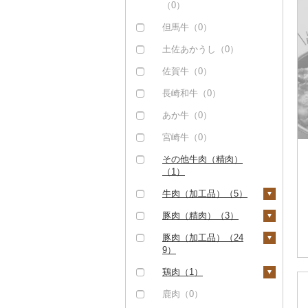
（0）
但馬牛（0）
土佐あかうし（0）
佐賀牛（0）
長崎和牛（0）
あか牛（0）
宮崎牛（0）
その他牛肉（精肉）
（1）
牛肉（加工品）（5）
ハンバーグ（3）
豚肉（精肉）（3）
もつ鍋（0）
ステーキ（0）
豚肉（加工品）（24
9）
ローストビーフ（0）
すき焼き（0）
ハンバーグ（1）
鶏肉（1）
ビーフジャーキー
しゃぶしゃぶ（1）
（0）
もつ鍋（0）
鶏肉（精肉）（0）
鹿肉（0）
焼肉（1）