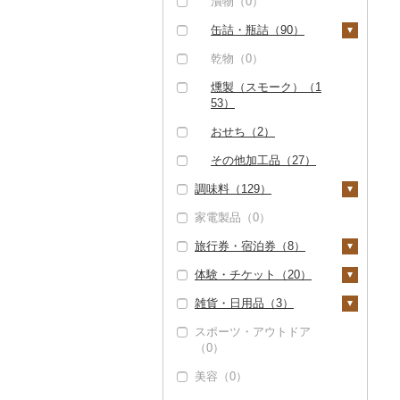
その他和菓子（26）
漬物（0）
缶詰・瓶詰（90）
肉（0）
乾物（0）
魚（0）
燻製（スモーク）（1
53）
果物（0）
おせち（2）
ジャム（25）
その他加工品（27）
その他缶詰・瓶詰（6
調味料（129）
5）
家電製品（0）
砂糖（0）
旅行券・宿泊券（8）
塩（0）
体験・チケット（20）
醤油（0）
旅行券（0）
雑貨・日用品（3）
味噌（0）
宿泊券（8）
PayPay商品券（11）
スポーツ・アウトドア
酢（0）
食事券（0）
家具・インテリア
（0）
（2）
だし（0）
温泉・サウナ・スパ利
美容（0）
用券（2）
タンス（0）
寝具（0）
食用油（4）