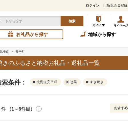
ログイン
新規会員登録
検索
お礼品から探す
地域から探す
北海道
安平町
焼きのふるさと納税お礼品・返礼品一覧
検索条件：
北海道安平町
惣菜
すき焼き
おすすめ
件 （1～6件目）
寄付金額
解除
地域
解除
おすすめ
円～
新着順