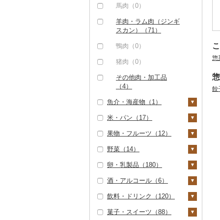
その他牛肉（加工品）
ハム（243）
ハム・ソーセージ
馬肉（0）
アグー豚（0）
（2）
（1）
ソーセージ・ウインナ
羊肉・ラム肉（ジンギ
その他豚肉（精肉）
ー（211）
唐揚げ（0）
スカン）（71）
（1）
こ
ベーコン・サラミ（2
中津からあげ（0）
鴨肉（0）
11）
惣
水炊き（0）
猪肉（0）
その他豚肉（加工品）
惣
地鶏（0）
その他肉・加工品
（46）
（4）
餃
赤鶏さつま（0）
魚介・海産物（1）
その他鶏肉（0）
米・パン（17）
カニ（0）
果物・フルーツ（12）
エビ（0）
米（16）
野菜（14）
いくら（0）
精米（10）
雑穀（0）
ぶどう・マスカット
（0）
卵・乳製品（180）
うに（0）
無洗米（0）
餅（0）
いも（2）
いちご（0）
酒・アルコール（6）
明太子・たらこ（0）
玄米（2）
その他穀物加工品
じゃがいも（0）
トマト（5）
卵（1）
（1）
りんご（0）
飲料・ドリンク（120）
その他魚卵（0）
金芽米（0）
さつまいも（2）
フルーツトマト（2）
玉ねぎ（0）
チーズ（180）
ビール・発泡酒（0）
パン（0）
もも（0）
菓子・スイーツ（88）
貝（0）
ゆめぴりか（4）
その他いも（0）
ミニトマト（1）
ねぎ（0）
ヨーグルト（0）
日本酒（5）
水・ミネラルウォータ