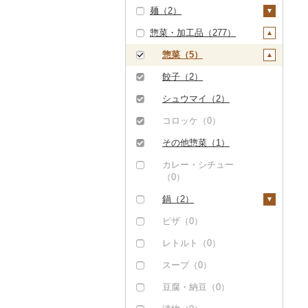
メロン（10）
ー（0）
麺（2）
うなぎ（0）
つや姫（0）
その他トマト（3）
とうもろこし（2）
牛乳（0）
純米大吟醸（5）
焼酎（1）
ケーキ（2）
さくらんぼ（0）
コーヒー・コーヒー豆
惣菜・加工品（277）
鮮魚（0）
コシヒカリ（0）
根菜（0）
バター（0）
純米吟醸（0）
芋焼酎（0）
梅酒（0）
クッキー（2）
ラーメン（0）
（2）
梨（0）
イカ・タコ（0）
はえぬき（0）
アスパラガス（2）
その他乳製品（0）
大吟醸（0）
麦焼酎（0）
泡盛（0）
焼き菓子（2）
うどん（0）
惣菜（5）
飲料（0）
茶（26）
マンゴー（0）
海苔・海藻（0）
さがびより（0）
豆（1）
吟醸（0）
米焼酎（0）
ワイン（0）
プリン（0）
そば（2）
餃子（2）
コーヒー豆（0）
飲料（0）
果汁飲料（0）
みかん・柑橘（0）
干物（0）
あきたこまち（0）
きのこ（0）
その他日本酒（0）
黒糖焼酎（0）
ウイスキー（0）
ゼリー（34）
パスタ（0）
シュウマイ（2）
粉（0）
茶葉・ティーバッグ
紅茶（0）
すいか（0）
（25）
その他魚介・加工品
ひとめぼれ（0）
その他野菜（2）
その他焼酎（1）
リキュール・洋酒
チョコレート（0）
ひやむぎ（0）
コロッケ（0）
ドリップ（2）
その他飲料・ジュース
（1）
キウイ（0）
（0）
静岡茶（0）
（92）
ミルキークィーン
山菜（0）
カステラ（0）
そうめん（0）
その他惣菜（1）
しらす・ちりめん
（0）
柿（カキ）（0）
甘酒（0）
足柄茶（0）
野菜ジュース（92）
かぼちゃ（2）
アイス・ジェラート
その他麺（0）
カレー・シチュー
（0）
ななつぼし（12）
ドライフルーツ（2）
ノンアルコール（0）
（0）
（0）
知覧茶（0）
炭酸飲料（0）
茄子（0）
かまぼこ・練り製品
その他米（0）
干し柿（0）
その他果物（0）
その他酒（0）
その他洋菓子（25）
鍋（2）
（0）
八女茶（0）
豆乳（0）
レタス（0）
干し芋（2）
煎餅・おかき（0）
肉（2）
ピザ（0）
その他魚介・加工品
その他茶（25）
その他飲料・ジュース
その他野菜（0）
（1）
（0）
その他ドライフルーツ
羊羹（57）
魚（0）
レトルト（0）
（0）
饅頭（0）
その他鍋（0）
スープ（0）
大福（0）
豆腐・納豆（0）