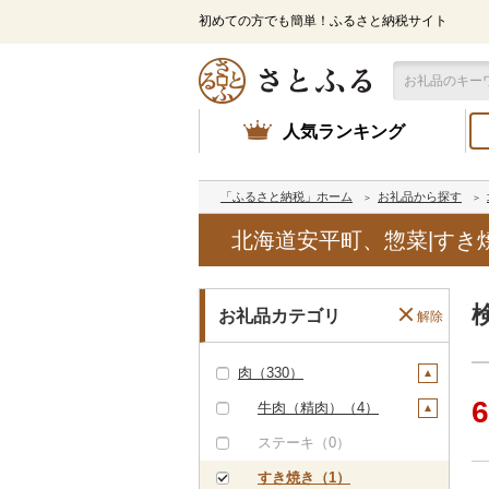
初めての方でも簡単！ふるさと納税サイト
人気ランキング
「ふるさと納税」ホーム
お礼品から探す
北海道安平町、惣菜|すき
お礼品カテゴリ
解除
肉（330）
6
牛肉（精肉）（4）
ステーキ（0）
すき焼き（1）