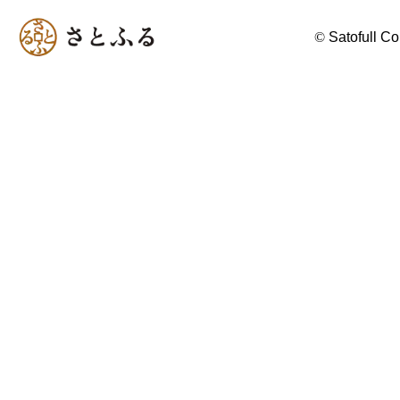
©
Satofull Co.