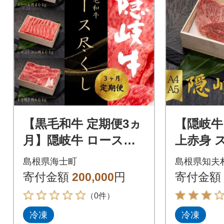
【黒毛和牛 定期便3ヵ
【隠岐牛
月】隠岐牛 ロース尽
上赤身 
くし
ト400
島根県海士町
島根県知夫
育ちの
寄付金額
200,000
円
寄付金額
和牛 隠
（0件）
冷凍
冷凍