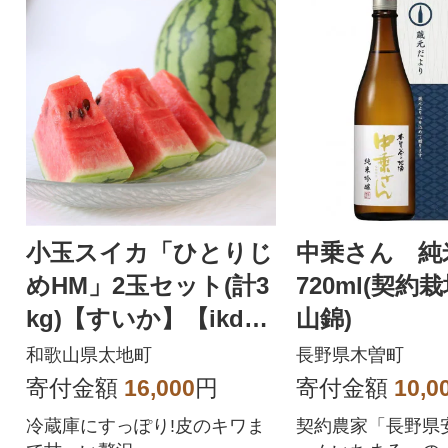
小玉スイカ「ひとりじ
中乗さん 
めHM」2玉セット(計3
720ml(契約
kg)【すいか】【ikd78
山錦)
6sato】
和歌山県太地町
長野県木曽町
寄付金額
16,000
円
寄付金額
10,0
冷蔵庫にすっぽり!皮のキワま
契約農家「長野県