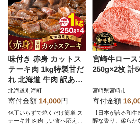
味付き 赤身 カットス
宮崎牛ロース
テーキ肉 1kg特製甘だ
250g×2枚 計5
れ 北海道 牛肉 訳あり
サイコロ 別海町 ふる
北海道別海町
宮崎県宮崎市
さと納税
寄付金額
14,000
円
寄付金額
16,0
包丁いらずで焼くだけ簡単 ス
【日本が誇る和牛
テーキ丼 肉肉しい食べ応えが
醇な香り、柔らか
魅力 250g小分け冷凍便 北海道
らかな舌触り、濃
別海町産
をお楽しみくださ