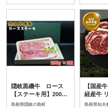
隠岐黒磯牛 ロース
【国産牛
【ステーキ用】200g×
経産牛 
2枚 1102
テーキ 5
島根県隠岐の島町
島根県知夫