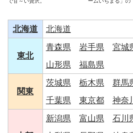
で甘～い贅沢。
ームいちまる」の
美山錦を100%」
みました。
北海道
北海道
青森県
岩手県
宮城
東北
山形県
福島県
茨城県
栃木県
群馬
関東
千葉県
東京都
神奈
新潟県
富山県
石川