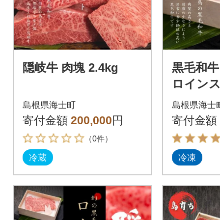
隠岐牛 肉塊 2.4kg
黒毛和牛
ロインステ
島根県海士町
島根県海士
寄付金額
200,000
円
寄付金額
（0件）
冷蔵
冷凍