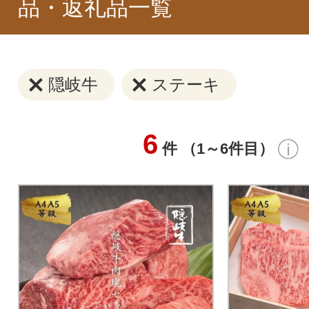
品・返礼品一覧
隠岐牛
ステーキ
6
件 （1～6件目）