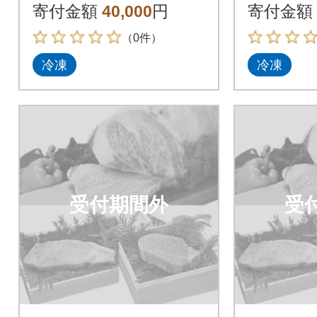
牛ヒレ 150g×1枚セ
牛ヒレ 1
寄付金額
40,000
円
寄付金額
ット
ット
（0件）
冷凍
冷凍
受付期間外
受