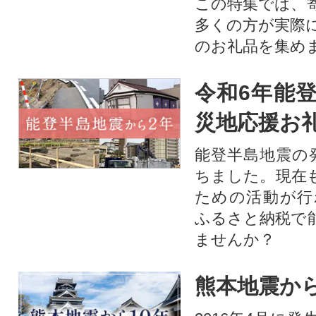
この特集では、
多くの方が実際
のお礼品を集め
令和6年能登
災地応援お
能登半島地震の
ちました。現在
ための活動が行
ふるさと納税で
ませんか？
熊本地震から