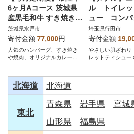
6ヶ月Aコース 茨城県
ル トイレッ
産黒毛和牛 すき焼き
ュー コンパ
焼肉 ハンバーグ カレ
ール×8パック
茨城県水戸市
埼玉県行田市
ーなど全6回
寄付金額
77,000
円
寄付金額
19,0
人気のハンバーグ、すき焼き
やさしい肌ざわり
や焼肉、オリジナルカレー、
レットティシュー 
コンビーフなど老舗肉店肉の
パック
イイジマの人気のお礼品
北海道
北海道
青森県
岩手県
宮城
東北
山形県
福島県