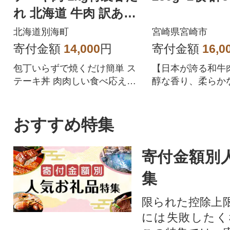
れ 北海道 牛肉 訳あり
サイコロ 別海町 ふる
北海道別海町
宮崎県宮崎市
さと納税
寄付金額
14,000
円
寄付金額
16,0
包丁いらずで焼くだけ簡単 ス
【日本が誇る和牛
テーキ丼 肉肉しい食べ応えが
醇な香り、柔らか
魅力 250g小分け冷凍便 北海道
らかな舌触り、濃
別海町産
をお楽しみくださ
おすすめ特集
寄付金額別
集
限られた控除上
には失敗したく