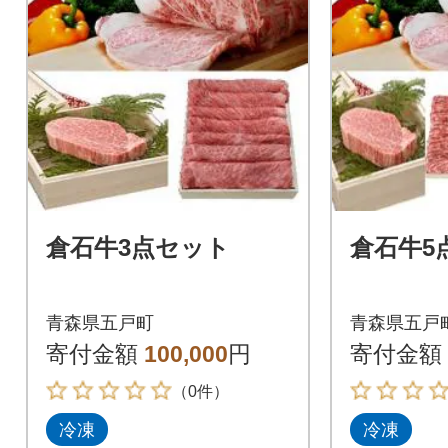
倉石牛3点セット
倉石牛5
青森県五戸町
青森県五戸
寄付金額
100,000
円
寄付金額
（0件）
冷凍
冷凍