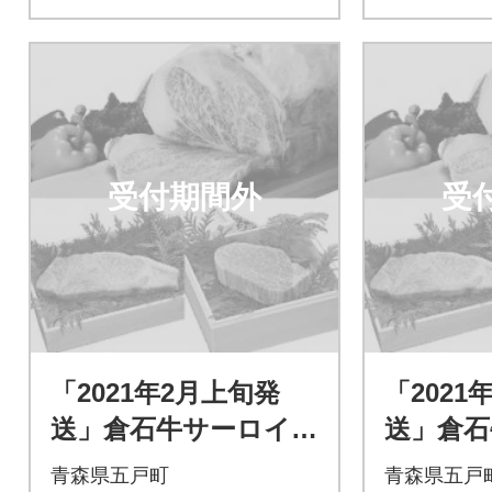
受付期間外
受
「2021年2月上旬発
「2021
送」倉石牛サーロイ
送」倉石
ン 200g×1枚・倉石
ン 200
青森県五戸町
青森県五戸