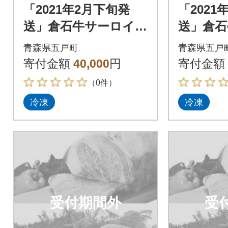
「2021年2月下旬発
「2021
送」倉石牛サーロイ
送」倉石
ン 200g×1枚・倉石
ン 200
青森県五戸町
青森県五戸
牛ヒレ 150g×1枚セ
牛ヒレ 1
寄付金額
40,000
円
寄付金額
ット
ット
（0件）
冷凍
冷凍
受付期間外
受