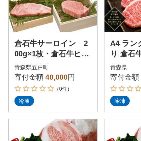
倉石牛サーロイン 2
A4 ラ
00g×1枚・倉石牛ヒ
り 倉石
レ 150g×1枚セッ
ステーキ 
青森県五戸町
青森県
ト
寄付金額
40,000
円
寄付金額
（0件）
冷凍
冷凍