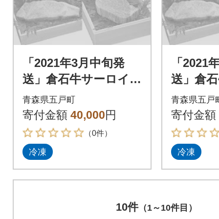
「2021年3月中旬発
「2021
送」倉石牛サーロイ
送」倉石
ン 200g×1枚・倉石
ン 200
青森県五戸町
青森県五戸
牛ヒレ 150g×1枚セ
牛ヒレ 1
寄付金額
40,000
円
寄付金額
ット
ット
（0件）
冷凍
冷凍
10件
（1～10件目）