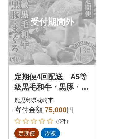
受付期間外
定期便4回配送 A5等
級黒毛和牛・黒豚・ま
ぐろetc FF-6002
鹿児島県枕崎市
寄付金額
75,000
円
（0件）
定期便
冷凍