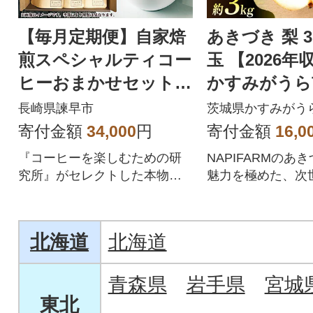
【毎月定期便】自家焙
あきづき 梨 3k
煎スペシャルティコー
玉 【2026年
ヒーおまかせセット
かすみがうら
スタンダード(中挽き)
長崎県諫早市
茨城県かすみがう
全2回
寄付金額
34,000
円
寄付金額
16,0
『コーヒーを楽しむための研
NAPIFARMのあき
究所』がセレクトした本物の
魅力を極めた、次
コーヒーを是非ご賞味くださ
い!
北海道
北海道
青森県
岩手県
宮城
東北