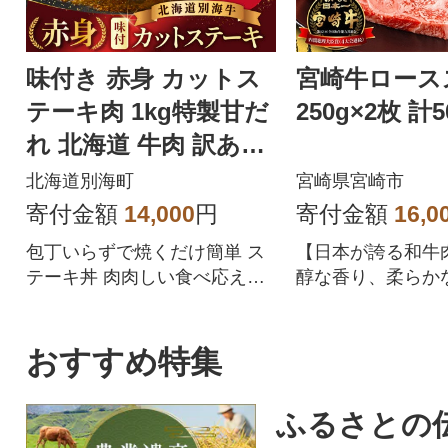
味付き 赤身 カットス
宮崎牛ロース
テーキ肉 1kg特製甘だ
250g×2枚 計5
れ 北海道 牛肉 訳あり
サイコロ 別海町 ふる
北海道別海町
宮崎県宮崎市
さと納税
寄付金額
14,000
円
寄付金額
16,0
包丁いらずで焼くだけ簡単 ス
【日本が誇る和牛
テーキ丼 肉肉しい食べ応えが
醇な香り、柔らか
魅力 250g小分け冷凍便 北海道
らかな舌触り、濃
別海町産
をお楽しみくださ
おすすめ特集
ふるさとの