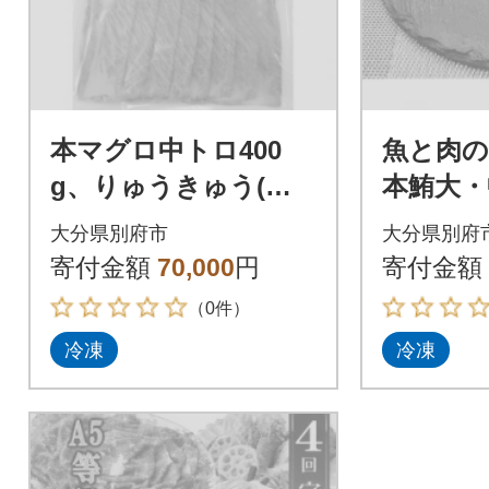
本マグロ中トロ400
魚と肉の
g、りゅうきゅう(漬
本鮪大・
け)マグロ・鯛各5人
料理りゅ
大分県別府市
大分県別府
前、豊後牛食くらべセ
け)、「
寄付金額
70,000
円
寄付金額
ット3品
牛」セッ
（0件）
冷凍
冷凍