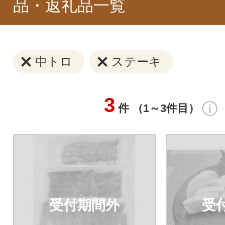
品・返礼品一覧
中トロ
ステーキ
3
件 （1～3件目）
受付期間外
受