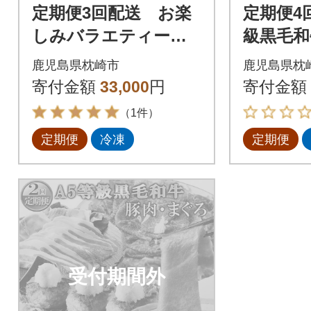
定期便3回配送 お楽
定期便4
しみバラエティーセ
級黒毛和
ット(薩摩甘えび・黒
ぐろetc F
鹿児島県枕崎市
鹿児島県枕
豚・さつま揚げ・ま
寄付金額
33,000
円
寄付金額
ぐろ)QQ-0003
（1件）
定期便
冷凍
定期便
受付期間外