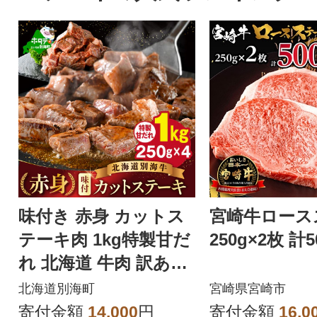
味付き 赤身 カットス
宮崎牛ロース
テーキ肉 1kg特製甘だ
250g×2枚 計5
れ 北海道 牛肉 訳あり
サイコロ 別海町 ふる
北海道別海町
宮崎県宮崎市
さと納税
寄付金額
14,000
円
寄付金額
16,0