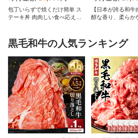
包丁いらずで焼くだけ簡単 ス
【日本が誇る和牛
テーキ丼 肉肉しい食べ応えが
醇な香り、柔らか
魅力 250g小分け冷凍便 北海道
らかな舌触り、濃
別海町産
をお楽しみくださ
黒毛和牛の人気ランキング