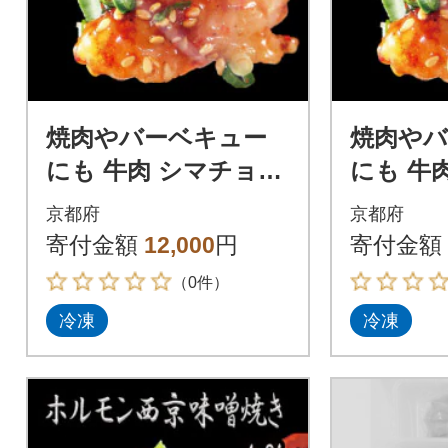
焼肉やバーベキュー
焼肉や
にも 牛肉 シマチョウ
にも 牛
中トロホルモン 西京
中トロホ
京都府
京都府
味噌焼き 600g
味噌焼き 
寄付金額
12,000
円
寄付金額
（0件）
冷凍
冷凍