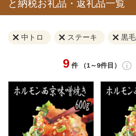
と納税お礼品・返礼品一覧
中トロ
ステーキ
黒毛
9
件 （1～9件目）