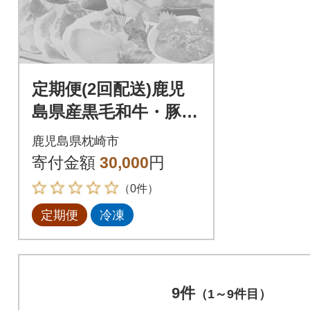
定期便(2回配送)鹿児
島県産黒毛和牛・豚
肉・まぐろ 10月20
鹿児島県枕崎市
日受付終了 DD-6003
寄付金額
30,000
円
（0件）
定期便
冷凍
9件
（1～9件目）