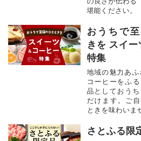
の良さが伝わる
堪能ください。
おうちで至
きを スイー
特集
地域の魅力あふ
コーヒーをふる
品としておうち
だけます。ご自
ときを味わいま
さとふる限