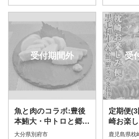
受付期間外
受
魚と肉のコラボ:豊後
定期便(
本鮪大・中トロと郷土
崎お楽し
料理りゅうきゅう(漬
牛・ま
大分県別府市
鹿児島県枕