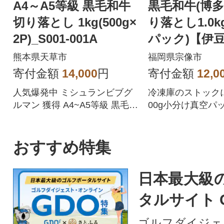
A4～A5等級 黒毛和牛
黒毛和牛(博多
切り落とし 1kg(500g×
り落とし1.0kg
2P)_S001-001A
パック)【伊
店】_HA1511
熊本県天草市
福岡県宗像市
寄付金額
14,000
円
寄付金額
12,0
人気爆発中 ミシュランビブグ
冷凍庫のストック
ルマン 獲得 A4~A5等級 黒毛和
00g小分け真空パ
牛 切り落とし 1kg 500g× 2P
人気の返礼品につき、1~3ヶ月
程度お時間がかかる場合がご
おすすめ特集
ざいます。ご了承の上お申し
込みください。発送につきま
日本最大級
しては、説明文を必ずご確認
ください。★天草市では返礼
タルサイト 
品の発送通知メールをお送り
できません★
ゴルフダイジェ