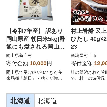
【令和7年産】 訳あり
村上岩船 又上
岡山県産 朝日米5kg|酢
びたし 40g×2
飯にも愛される岡山生
23
まれの名米
岡山県新庄村
新潟県村上市
寄付金額
10,000
円
寄付金額
12,0
岡山県で受け継がれてきた在
鮭の凝縮された旨
来品種「朝日」・粘りが強す
で、村上の気候風
ぎず粒立ちが良いため幅広い
知恵が生み出した
料理で親しまれています
の芸術品です。
北海道
北海道