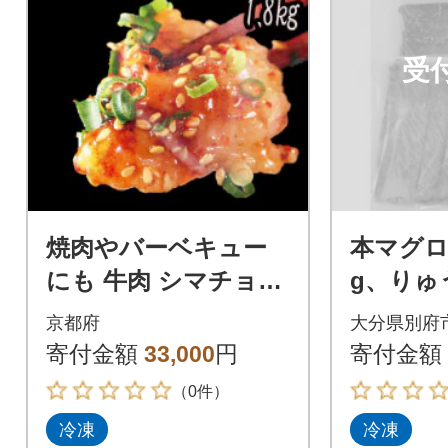
受
焼肉やバーベキュー
本マグロ
にも 牛肉 シマチョウ
g、りゅ
中トロホルモン 西京
け)マグ
京都府
大分県別府
味噌焼き1.8kg
前、豊後
寄付金額
33,000
円
寄付金額
ット3品
（0件）
冷凍
冷凍