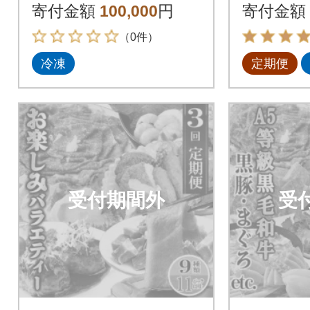
け)、「おおいた和
鰹・さつま
寄付金額
100,000
円
寄付金額
牛」セット贅沢三昧
L-6002
（0件）
冷凍
定期便
受付期間外
受