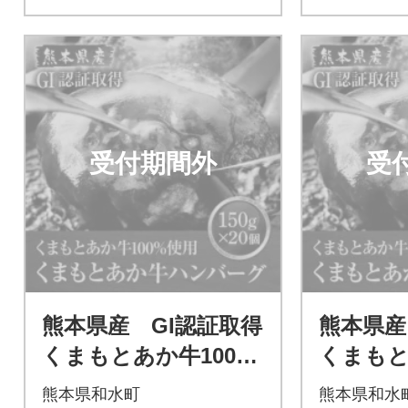
受付期間外
受
熊本県産 GI認証取得
熊本県産
くまもとあか牛100%
くまもと
使用 くまもとあか牛
使用 く
熊本県和水町
熊本県和水