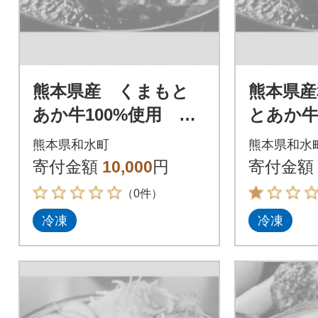
熊本県産 くまもと
熊本県産
あか牛100%使用 く
とあか牛
まもとあか牛ハンバ
くまも
熊本県和水町
熊本県和水
ーグ 120g×10個
バーグ 1
寄付金額
10,000
円
寄付金額
【和水町】
【和水町
（0件）
冷凍
冷凍