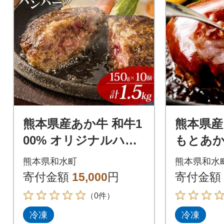
熊本県産あか牛 和牛1
熊本県産 
00% オリジナルハン
もとあか
バーグ 150g×10個 便
くまも
熊本県和水町
熊本県和水
利な個包装(和水町)
バーグ 1
寄付金額
15,000
円
寄付金額
町)
（0件）
冷凍
冷凍