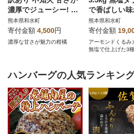
濃厚でジューシー! デ
で香ばしい味わい
コみかん 約2kg(和水
0g × 5袋 )
熊本県和水町
熊本県和水町
町)
寄付金額
4,500
円
寄付金額
19,0
濃厚な甘さが魅力の柑橘
アーモンドくるみ
無塩で仕上げた3
毎日食べれる香ば
な旨みが楽しめま
ハンバーグの人気ランキン