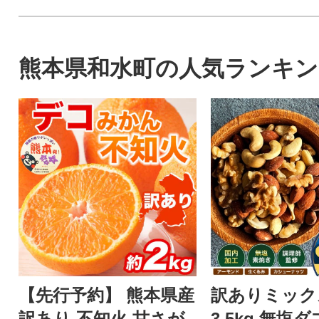
熊本県和水町の人気ランキン
【先行予約】 熊本県産
訳ありミック
訳あり 不知火 甘さが
3.5kg 無塩