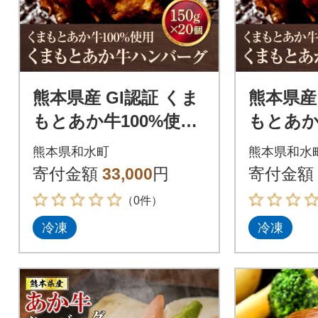
熊本県産 GI認証 くま
熊本県産 
もとあか牛100%使用
もとあか
くまもとあか牛ハン
くまも
熊本県和水町
熊本県和水
バーグ 150g×20(和水
バーグ 1
寄付金額
33,000
円
寄付金額
町)
町)
（0件）
冷凍
冷凍