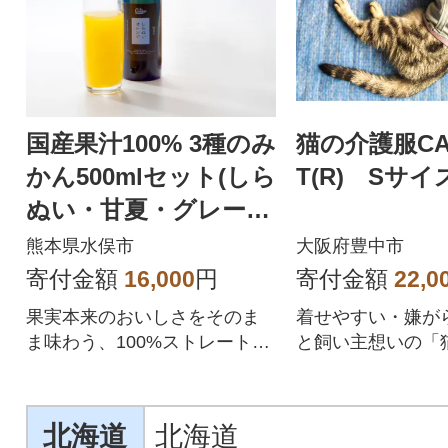
国産果汁100% 3種のみ
猫の介護服CA
かん500mlセット(しら
T(R) Sサイ
ぬい・甘夏・グレープ
フルーツ)
熊本県水俣市
大阪府豊中市
寄付金額
16,000
円
寄付金額
22,0
果実本来のおいしさをそのま
着せやすい・嫌が
ま味わう、100%ストレート果
と飼い主想いの「
汁。
服」CARETECT(
北海道
北海道