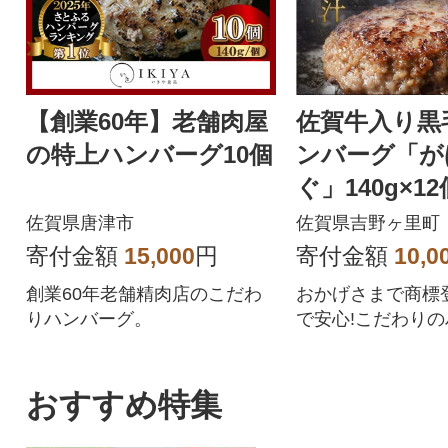
【創業60年】老舗肉屋
佐賀牛入り黒
の特上ハンバーグ10個
ンバーグ「が
ぐ」140g×12
佐賀県唐津市
佐賀県吉野ヶ里町
寄付金額
15,000
円
寄付金額
10,0
創業60年老舗精肉店のこだわ
おかげさまで商標登
りハンバーグ。
で安心!こだわりの
2個を個別包装で
す。
おすすめ特集