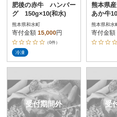
肥後の赤牛 ハンバー
熊本県産
グ 150g×10(和水)
あか牛1
肉店の
熊本県和水町
熊本県和水
ーグ 12
寄付金額
15,000
円
寄付金額
水町】
（0件）
冷凍
受付期間外
受