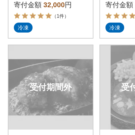
ハンバーグ150g×20
ハンバーグ
寄付金額
32,000
円
寄付金額
(和水町)
(和水町)
（1件）
冷凍
冷凍
受付期間外
受