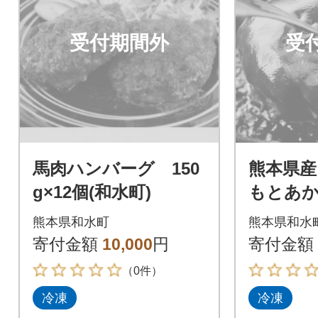
受付期間外
受
馬肉ハンバーグ 150
熊本県産 
g×12個(和水町)
もとあか
くまも
熊本県和水町
熊本県和水
バーグ 1
寄付金額
10,000
円
寄付金額
町)
（0件）
冷凍
冷凍