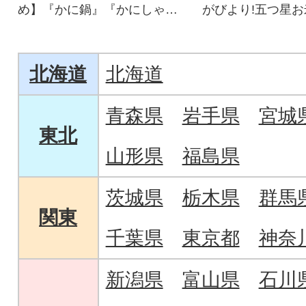
め】『かに鍋』『かにしゃ
がびより!五つ星
ぶ』『焼き蟹』『BBQ』にオ
ー厳選!
ススメ。 [先行受付]
北海道
北海道
青森県
岩手県
宮城
東北
山形県
福島県
茨城県
栃木県
群馬
関東
千葉県
東京都
神奈
新潟県
富山県
石川