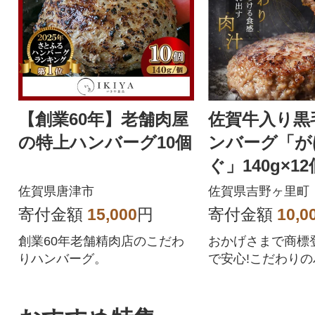
【創業60年】老舗肉屋
佐賀牛入り黒
の特上ハンバーグ10個
ンバーグ「が
ぐ」140g×12
佐賀県唐津市
佐賀県吉野ヶ里町
寄付金額
15,000
円
寄付金額
10,0
創業60年老舗精肉店のこだわ
おかげさまで商標登
りハンバーグ。
で安心!こだわりの
2個を個別包装で
す。