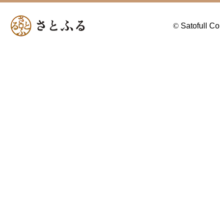
©
Satofull Co.