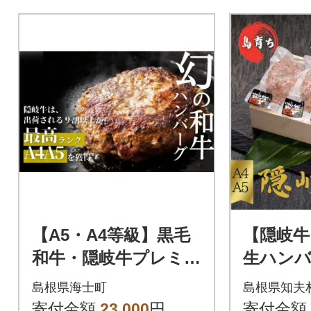
【A5・A4等級】黒毛
【隠岐
和牛・隠岐牛プレミア
生ハンバ
ム生ハンバーグ6個 90
0g 天
島根県海士町
島根県知夫
0g
島育ち
寄付金額
23,000
円
寄付金額