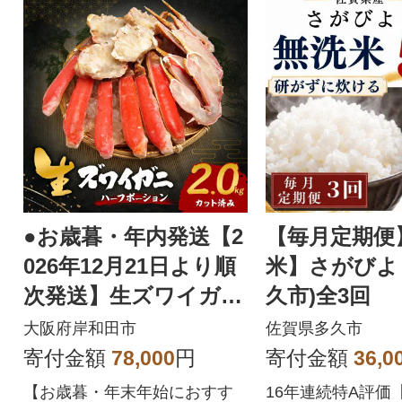
●お歳暮・年内発送【2
【毎月定期便
026年12月21日より順
米】さがびより
次発送】生ズワイガニ
久市)全3回
2kg(カット済み)
大阪府岸和田市
佐賀県多久市
寄付金額
78,000
円
寄付金額
36,0
【お歳暮・年末年始におすす
16年連続特A評価