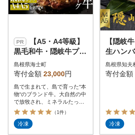
【A5・A4等級】
【隠岐
PR
黒毛和牛・隠岐牛プレ
生ハンバ
ミアム生ハンバーグ6
0g 天
島根県海士町
島根県知夫
個 900g
島育ち
寄付金額
23,000
円
寄付金額
毛和牛 
島で生まれて、島で育った"本
物"のブランド牛。大自然の中
で放牧され、ミネラルたっぷ
りの飼料を食べて育ちました!
（1件）
冷凍
冷凍