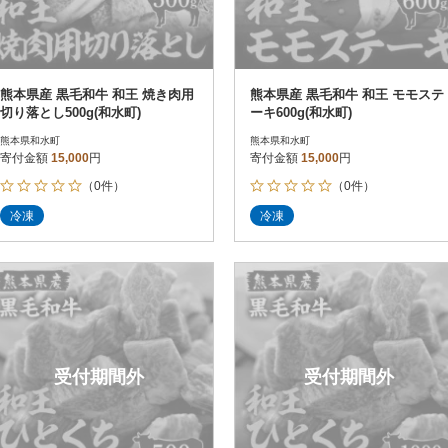
熊本県産 黒毛和牛 和王 焼き肉用
熊本県産 黒毛和牛 和王 モモステ
切り落とし500g(和水町)
ーキ600g(和水町)
熊本県和水町
熊本県和水町
寄付金額
15,000
円
寄付金額
15,000
円
（0件）
（0件）
冷凍
冷凍
受付期間外
受付期間外