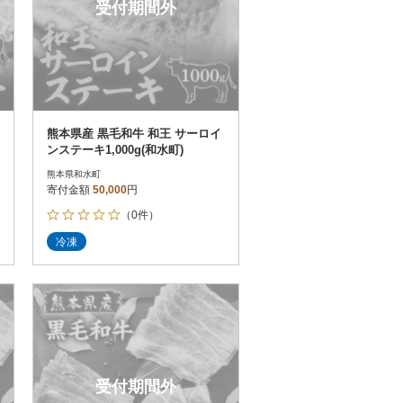
受付期間外
熊本県産 黒毛和牛 和王 サーロイ
ンステーキ1,000g(和水町)
熊本県和水町
寄付金額
50,000
円
（0件）
冷凍
受付期間外