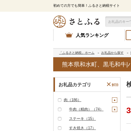
初めての方でも簡単！ふるさと納税サイト
人気ランキング
「ふるさと納税」ホーム
お礼品から探す
熊本県和水町、黒毛和牛|
お礼品カテゴリ
解除
肉（186）
3
牛肉（精肉）（74）
ステーキ（15）
すき焼き（17）