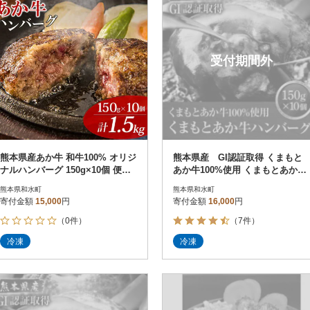
受付期間外
熊本県産あか牛 和牛100% オリジ
熊本県産 GI認証取得 くまもと
ナルハンバーグ 150g×10個 便利
あか牛100%使用 くまもとあか牛
な個包装(和水町)
ハンバーグ150g×10(和水町)
熊本県和水町
熊本県和水町
寄付金額
15,000
円
寄付金額
16,000
円
（0件）
（7件）
冷凍
冷凍