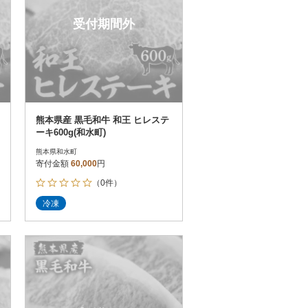
受付期間外
熊本県産 黒毛和牛 和王 ヒレステ
ーキ600g(和水町)
熊本県和水町
寄付金額
60,000
円
（0件）
冷凍