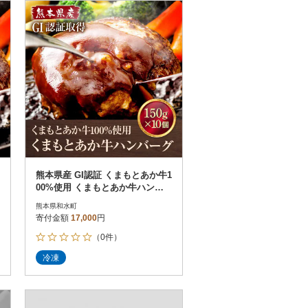
お届け時間帯指定可
発送される月指定可
件数順
90
評価順
120
が高い順
その他
解除
が低い順
さとふる限定のお礼品
定期便
さとふるアプリdeワンストップ申請
対象
熊本県産 GI認証 くまもとあか牛1
00%使用 くまもとあか牛ハンバ
ーグ 150g×10(和水町)
熊本県和水町
寄付金額
17,000
円
（0件）
）
冷凍