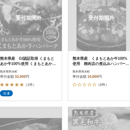
受付期間外
受付期間外
熊本県産 GI認証取得 くまもと
熊本県産 くまもとあか牛100%
あか牛100%使用 くまもとあか牛
使用 精肉店の煮込みハンバー
ハンバーグ150g×20(和水町)
グ 120g×8個 【和水町】
熊本県和水町
熊本県和水町
寄付金額
32,000
円
寄付金額
10,000
円
（1件）
（0件）
冷凍