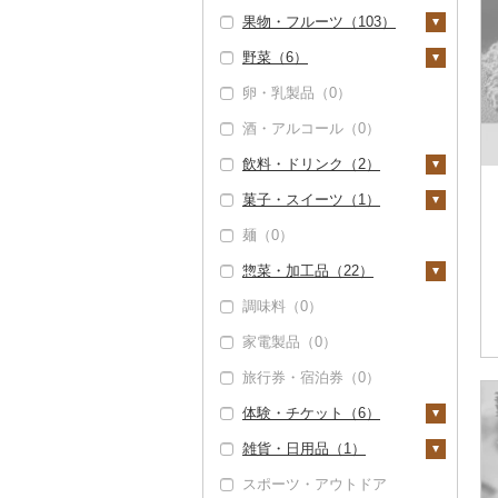
果物・フルーツ（103）
エビ（0）
米（23）
野菜（6）
いくら（0）
精米（20）
雑穀（0）
ぶどう・マスカット
（2）
卵・乳製品（0）
うに（0）
無洗米（19）
餅（0）
いも（3）
巨峰（0）
いちご（4）
酒・アルコール（0）
明太子・たらこ（0）
玄米（0）
その他穀物加工品
じゃがいも（0）
トマト（0）
（0）
ナガノパープル（0）
りんご（0）
飲料・ドリンク（2）
その他魚卵（0）
金芽米（0）
さつまいも（3）
玉ねぎ（0）
パン（0）
ピオーネ（0）
もも（0）
菓子・スイーツ（1）
貝（0）
ゆめぴりか（0）
その他いも（0）
ねぎ（0）
水・ミネラルウォータ
デラウェア（0）
メロン（9）
ー（0）
麺（0）
うなぎ（0）
つや姫（0）
とうもろこし（0）
ケーキ（0）
シャインマスカット
さくらんぼ（0）
コーヒー・コーヒー豆
惣菜・加工品（22）
鮮魚（0）
コシヒカリ（0）
根菜（0）
クッキー（1）
（2）
（0）
梨（10）
調味料（0）
イカ・タコ（0）
はえぬき（0）
アスパラガス（0）
焼き菓子（1）
惣菜（5）
その他ぶどう・マスカ
茶（0）
和梨（10）
マンゴー（0）
ット（0）
家電製品（0）
海苔・海藻（0）
さがびより（0）
豆（3）
プリン（0）
餃子（5）
カレー・シチュー
果汁飲料（2）
洋梨・ラフランス
みかん・柑橘（58）
（0）
旅行券・宿泊券（0）
干物（0）
あきたこまち（0）
きのこ（0）
ゼリー（0）
シュウマイ（0）
（0）
りんごジュース（0）
紅茶（0）
みかん（34）
すいか（22）
鍋（7）
体験・チケット（6）
その他魚介・加工品
ひとめぼれ（0）
その他野菜（0）
チョコレート（0）
コロッケ（0）
みかんジュース（オレ
その他飲料・ジュース
（18）
レモン（0）
キウイ（0）
肉（7）
ピザ（0）
ンジジュース）（2）
（0）
雑貨・日用品（1）
ミルキークィーン
カステラ（0）
その他惣菜（0）
PayPay商品券（6）
しらす・ちりめん
（0）
不知火・デコポン（2
柿（カキ）（0）
魚（0）
レトルト（0）
その他果汁飲料（0）
スポーツ・アウトドア
アイス・ジェラート
食事券（0）
家具・インテリア
（0）
4）