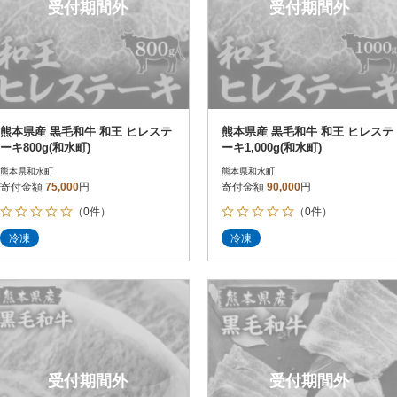
受付期間外
受付期間外
熊本県産 黒毛和牛 和王 ヒレステ
熊本県産 黒毛和牛 和王 ヒレステ
ーキ800g(和水町)
ーキ1,000g(和水町)
熊本県和水町
熊本県和水町
寄付金額
75,000
円
寄付金額
90,000
円
（0件）
（0件）
冷凍
冷凍
受付期間外
受付期間外