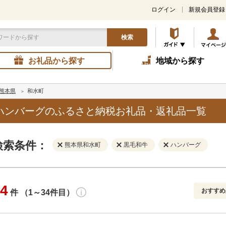
ログイン
新規会員登録
検索
お礼品から探す
地域から探す
熊本県
和水町
ハンバーグのふるさと納税お礼品・返礼品一覧
検索条件：
熊本県和水町
黒毛和牛
ハンバーグ
4
おすすめ
件 （1～34件目）
寄付金額
解除
地域
解除
おすすめ
円～
新着順