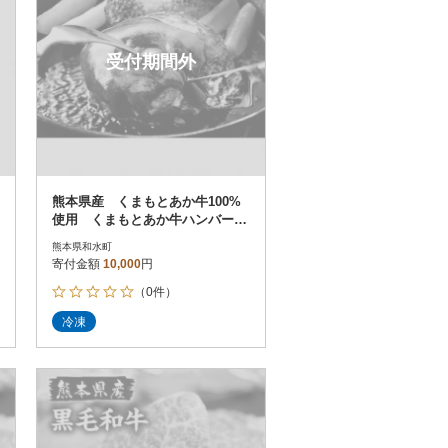
受付期間外
熊本県産 くまもとあか牛100%
使用 くまもとあか牛ハンバー
グ 120g×10個 【和水町】
熊本県和水町
寄付金額
10,000
円
（0件）
冷凍