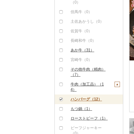
（0）
但馬牛（0）
土佐あかうし（0）
佐賀牛（0）
長崎和牛（0）
あか牛（31）
宮崎牛（0）
その他牛肉（精肉）
（7）
牛肉（加工品）（1
4）
ハンバーグ（12）
もつ鍋（1）
ローストビーフ（1）
ビーフジャーキー
（0）