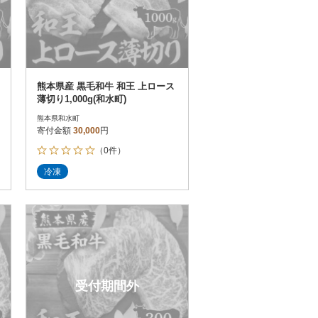
熊本県産 黒毛和牛 和王 上ロース
薄切り1,000g(和水町)
熊本県和水町
寄付金額
30,000
円
（0件）
冷凍
受付期間外