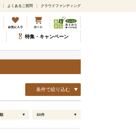
よくあるご質問
クラウドファンディング
メ
イ
ン
コ
ン
特集・キャンペーン
テ
ン
ツ
に
ス
キ
ッ
プ
条件で絞り込む
順
60件
配送指定
解除
順
30
お届け日時指定可
60