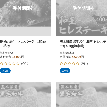
受付期間外
受付期間外
肥後の赤牛 ハンバーグ 150g×
熊本県産 黒毛和牛 和王 ヒレステ
10(和水)
ーキ400g(和水町)
熊本県和水町
熊本県和水町
寄付金額
15,000
円
寄付金額
45,000
円
（0件）
（0件）
冷凍
冷凍