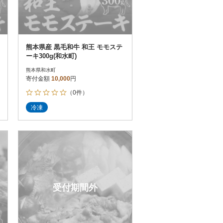
熊本県産 黒毛和牛 和王 モモステ
ーキ300g(和水町)
熊本県和水町
寄付金額
10,000
円
（0件）
冷凍
受付期間外