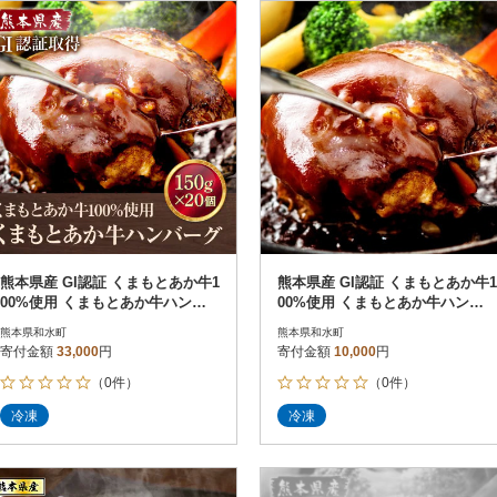
円
レビュー
レビュー
決済方法
解除
寄付金額
PayPay
発送種別
解除
クレジットカード決済
寄付金額
通常
Amazon Pay
冷蔵便
楽天ペイ
冷凍便
メルペイ
コンビニ支払い
ソフトバンクまとめて支払い
au PAY（auかんたん決済）
熊本県産 GI認証 くまもとあか牛1
熊本県産 GI認証 くまもとあか牛1
d払い
00%使用 くまもとあか牛ハンバ
00%使用 くまもとあか牛ハンバ
金融機関(Pay-easy決済)
ーグ 150g×20(和水町)
ーグ 150g×6(和水町)
熊本県和水町
熊本県和水町
寄付金額
33,000
円
寄付金額
10,000
円
（0件）
（0件）
解除
結果を見る（
34
件
冷凍
冷凍