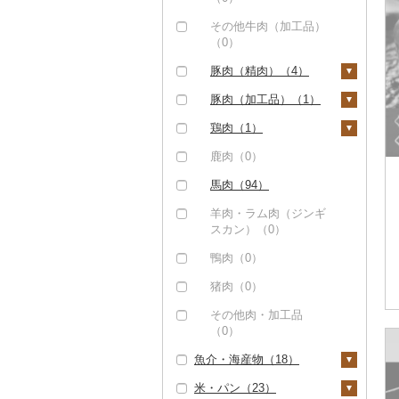
その他牛肉（加工品）
（0）
豚肉（精肉）（4）
ステーキ（0）
豚肉（加工品）（1）
すき焼き（0）
ハンバーグ（0）
鶏肉（1）
しゃぶしゃぶ（3）
もつ鍋（0）
鶏肉（精肉）（1）
鹿肉（0）
焼肉（0）
ハム（0）
ハム・ソーセージ
馬肉（94）
（0）
アグー豚（0）
ソーセージ・ウインナ
羊肉・ラム肉（ジンギ
ー（1）
唐揚げ（0）
スカン）（0）
その他豚肉（精肉）
（1）
ベーコン・サラミ
中津からあげ（0）
鴨肉（0）
（0）
水炊き（0）
猪肉（0）
その他豚肉（加工品）
地鶏（0）
その他肉・加工品
（0）
（0）
赤鶏さつま（0）
魚介・海産物（18）
その他鶏肉（0）
米・パン（23）
カニ（0）