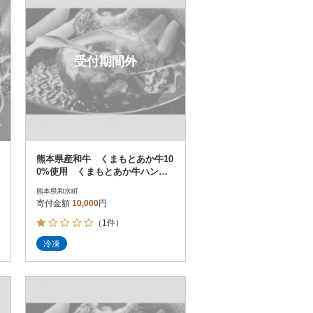
受付期間外
熊本県産和牛 くまもとあか牛10
0%使用 くまもとあか牛ハンバ
ーグ 150g×11個【和水町】
熊本県和水町
寄付金額
10,000
円
（1件）
冷凍