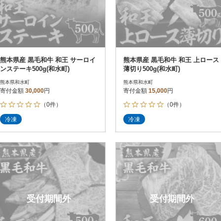
熊本県産 黒毛和牛 和王 サーロイ
熊本県産 黒毛和牛 和王 上ロース
ンステーキ500g(和水町)
薄切り500g(和水町)
熊本県和水町
熊本県和水町
寄付金額
30,000
円
寄付金額
15,000
円
（0件）
（0件）
冷凍
冷凍
受付期間外
受付期間外