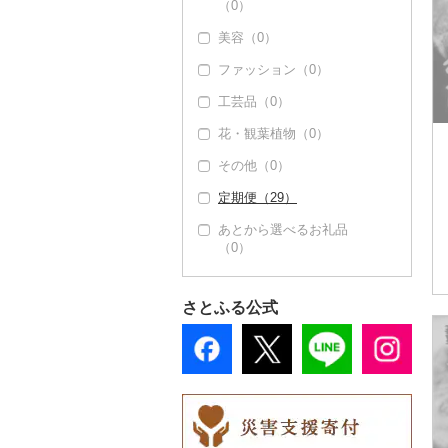
（0）
ななつぼし（0）
ドライフルーツ（0）
（0）
その他鍋（0）
スープ（0）
（0）
温泉・サウナ・スパ利
かまぼこ・練り製品
せとか（0）
美容（0）
その他米（1）
その他果物（0）
その他洋菓子（0）
豆腐・納豆（0）
用券（0）
寝具（0）
（0）
文旦（0）
ファッション（0）
煎餅・おかき（0）
漬物（0）
水族館（0）
タオル（0）
その他魚介・加工品
まどんな（0）
（18）
工芸品（0）
羊羹（0）
缶詰・瓶詰（0）
動物園（0）
文房具・印鑑（0）
ポンカン（0）
花・観葉植物（0）
饅頭（0）
乾物（0）
釣り（0）
食器（1）
その他柑橘（0）
その他（0）
大福（0）
燻製（スモーク）
ダイビング（0）
グラス・カップ（1）
キッチン用品（0）
（0）
定期便（29）
その他和菓子（0）
スキーチケット・リフ
タンブラー（0）
日用品（0）
おせち（0）
ト券（0）
あとから選べるお礼品
箸（0）
楽器・器材（0）
（0）
その他加工品（10）
ゴルフプレー券（0）
スプーン・フォーク・
本・CD・DVD（0）
花火大会チケット
ナイフ（0）
おもちゃ・ぬいぐるみ
（0）
さとふる公式
皿・椀（0）
（0）
カタログギフト（0）
弁当箱（0）
ご当地キャラクター
その他体験・チケット
（0）
その他食器（0）
（0）
ベビー用品（0）
ペット用品（0）