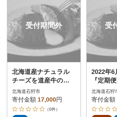
受付期間外
受
北海道産ナチュラル
2022年
チーズを道産牛のハ
『定期便
ンバーグで包んだと
ろけるチ
北海道石狩市
北海道石狩
ろけるチーズinハン
ハンバーグ
寄付金額
17,000
円
寄付金額
バーグ 120g×12個入
全3回
（0件）