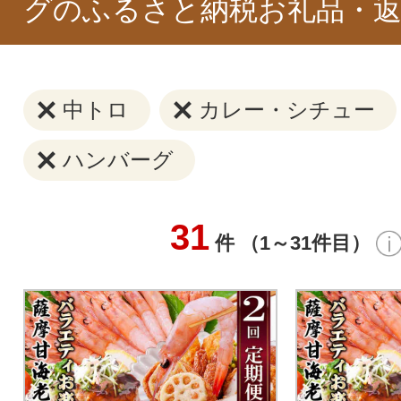
グのふるさと納税お礼品・返
中トロ
カレー・シチュー
ハンバーグ
31
件 （1～31件目）