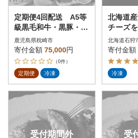
定期便4回配送 A5等
北海道
級黒毛和牛・黒豚・ま
チーズ
ぐろetc FF-6002
ンバー
鹿児島県枕崎市
北海道石狩
ろけるチ
寄付金額
75,000
円
寄付金額
バーグ 1
（0件）
定期便
冷凍
冷凍
受付期間外
受