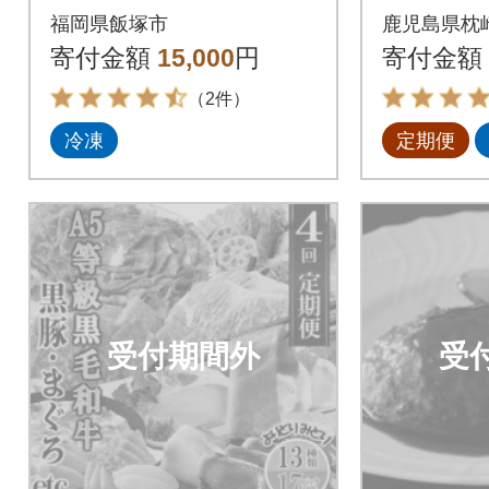
込んだ牛肉入り「ビー
ット(薩
福岡県飯塚市
鹿児島県枕
フシチュー」(14食)
豚・さ
寄付金額
15,000
円
寄付金額
ぐろ)QQ-
（2件）
冷凍
定期便
受付期間外
受