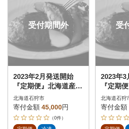
受付期間外
受
2023年2月発送開始
2023年
『定期便』北海道産と
『定期便
ろけるチーズin道産牛
ろけるチ
北海道石狩市
北海道石狩
ハンバーグ120g×12個
ハンバーグ
寄付金額
45,000
円
寄付金額
全3回
全3回
（0件）
定期便
冷凍
定期便