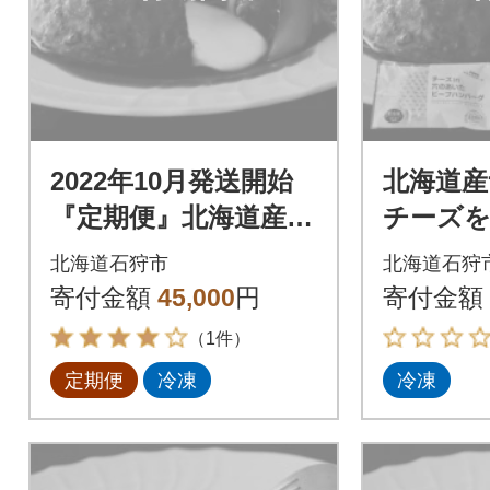
2022年10月発送開始
北海道
『定期便』北海道産と
チーズ
ろけるチーズin道産牛
ンバー
北海道石狩市
北海道石狩
ハンバーグ120g×12個
ろけるチ
寄付金額
45,000
円
寄付金額
全3回
バーグ 1
（1件）
定期便
冷凍
冷凍