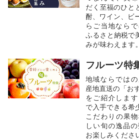
だく至福のひと
酎、ワイン、ビ
らご当地ならで
ふるさと納税で
みが味わえます
フルーツ特
地域ならではの
産地直送の「お
をご紹介します
で入手できる希
こだわりの果物
しい旬の逸品の
お楽しみくださ