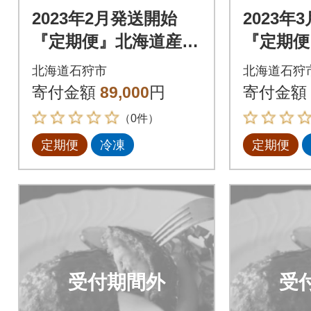
2023年2月発送開始
2023年
『定期便』北海道産と
『定期便
ろけるチーズin道産牛
ろけるチ
北海道石狩市
北海道石狩
ハンバーグ120g×12個
ハンバーグ
寄付金額
89,000
円
寄付金額
全6回
全6回
（0件）
定期便
冷凍
定期便
受付期間外
受