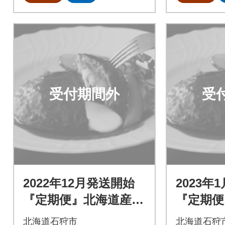
受付期間外
受
2022年12月発送開始
2023年
『定期便』北海道産と
『定期便
ろけるチーズin道産牛
ろけるチ
北海道石狩市
北海道石狩