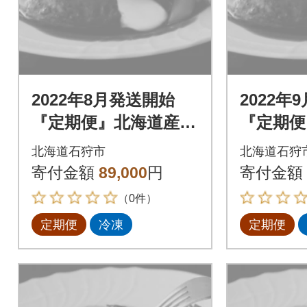
2022年8月発送開始
2022年
『定期便』北海道産と
『定期便
ろけるチーズin道産牛
ろけるチ
北海道石狩市
北海道石狩
ハンバーグ120g×12個
ハンバーグ
寄付金額
89,000
円
寄付金額
全6回
全6回
（0件）
定期便
冷凍
定期便