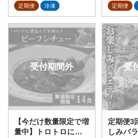
定期便
冷凍
定期便
受付期間外
受
【今だけ数量限定で増
定期便3
量中】トロトロに煮
しみバ