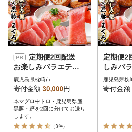
定期便2回配送
定期便2
PR
お楽しみバラエティ
しみバ
定期便(鹿児島県産黒
便(鹿児
鹿児島県枕崎市
鹿児島県枕
豚・鮪etc) DD-6008
鮪etc) D
寄付金額
30,000
円
寄付金額
本マグロ中トロ・鹿児島県産
黒豚・鰹を2回に分けてお送り
します。
（3件）