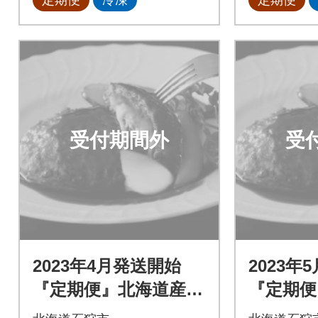
受付期間外
受
2023年4月発送開始
2023年
『定期便』北海道産と
『定期便
ろけるチーズin道産牛
ろけるチ