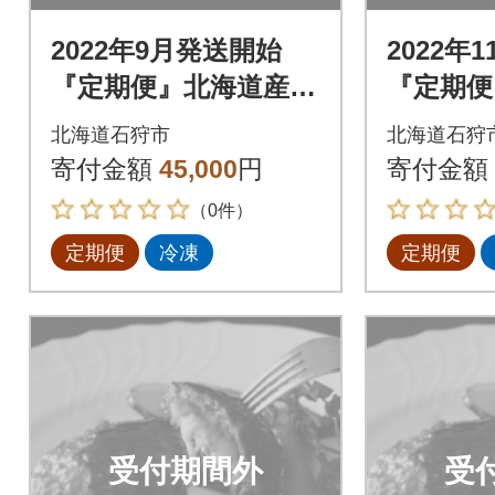
2022年9月発送開始
2022年
『定期便』北海道産と
『定期便
ろけるチーズin道産牛
ろけるチ
北海道石狩市
北海道石狩
ハンバーグ120g×12個
ハンバーグ
寄付金額
45,000
円
寄付金額
全3回
全3回
（0件）
定期便
冷凍
定期便
受付期間外
受