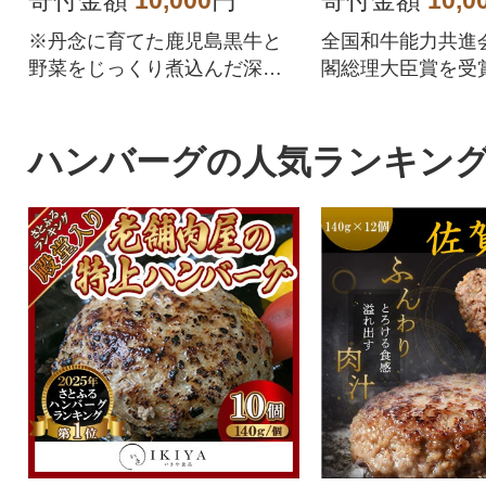
寄付金額
10,000
円
寄付金額
10,0
※丹念に育てた鹿児島黒牛と
全国和牛能力共進
野菜をじっくり煮込んだ深い
閣総理大臣賞を受
味わいのカレーです。便利な
宮崎牛を香り高い
レトルトパックで、長期常温
共に煮込んだカレ
保存も可能なので保存食とし
ハンバーグの人気ランキン
てもおススメです。