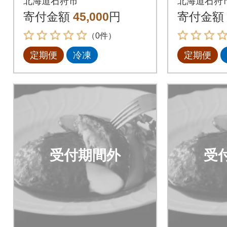
北海道石狩市
北海道石狩
ハンバーグ120g×12個
ハンバーグ
寄付金額
45,000
円
寄付金額
全3回
全3回
（0件）
定期便
冷凍
定期便
受付期間外
受