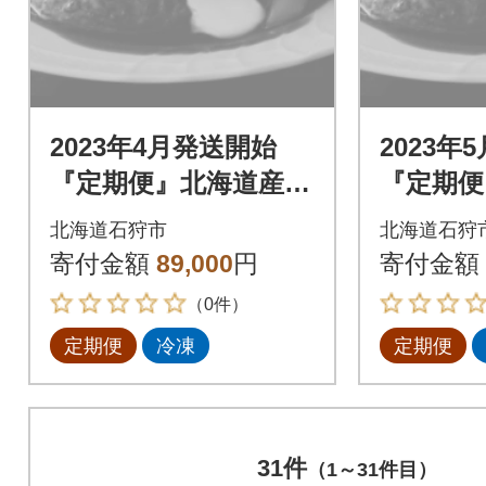
2023年4月発送開始
2023年
『定期便』北海道産と
『定期便
ろけるチーズin道産牛
ろけるチ
北海道石狩市
北海道石狩
ハンバーグ120g×12個
ハンバーグ
寄付金額
89,000
円
寄付金額
全6回
全6回
（0件）
定期便
冷凍
定期便
31件
（1～31件目）