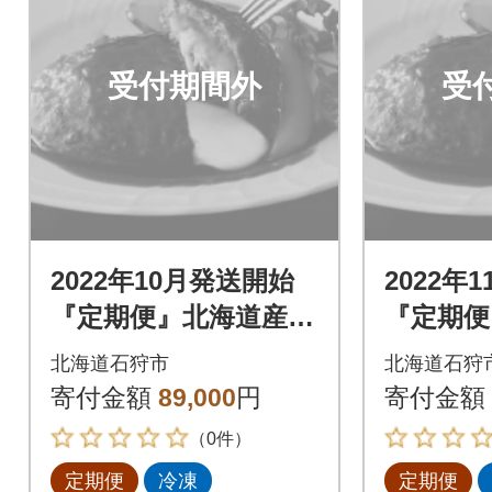
受付期間外
受
2022年10月発送開始
2022年
『定期便』北海道産と
『定期便
ろけるチーズin道産牛
ろけるチ
北海道石狩市
北海道石狩
ハンバーグ120g×12個
ハンバーグ
寄付金額
89,000
円
寄付金額
全6回
全6回
（0件）
定期便
冷凍
定期便