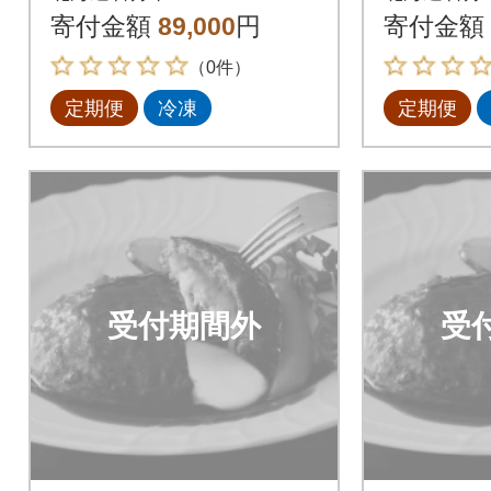
ハンバーグ120g×12個
ハンバーグ
寄付金額
89,000
円
寄付金額
全6回
全6回
（0件）
定期便
冷凍
定期便
受付期間外
受