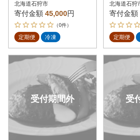
ろけるチーズin道産牛
ろけるチ
北海道石狩市
北海道石狩
ハンバーグ120g×12個
ハンバーグ
寄付金額
45,000
円
寄付金額
全3回
全3回
（0件）
定期便
冷凍
定期便
受付期間外
受