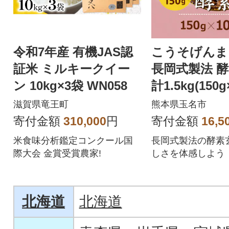
令和7年産 有機JAS認
こうそげんま
証米 ミルキークイー
長岡式製法 
ン 10kg×3袋 WN058
計1.5kg(150
ク) 熊本県産
滋賀県竜王町
熊本県玉名市
寄付金額
310,000
円
寄付金額
16,5
米食味分析鑑定コンクール国
長岡式製法の酵素
際大会 金賞受賞農家!
しさを体感しよう
北海道
北海道