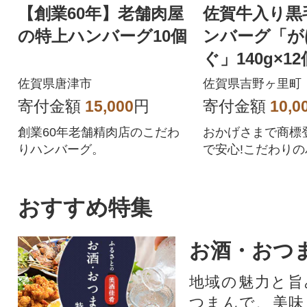
【創業60年】老舗肉屋
佐賀牛入り黒
の特上ハンバーグ10個
ンバーグ「が
ぐ」140g×12
佐賀県唐津市
佐賀県吉野ヶ里町
寄付金額
15,000
円
寄付金額
10,0
創業60年老舗精肉店のこだわ
おかげさまで商標登
りハンバーグ。
で安心!こだわりの
2個を個別包装で
す。
おすすめ特集
お酒・おつ
地域の魅力と旨
つまんで、美味