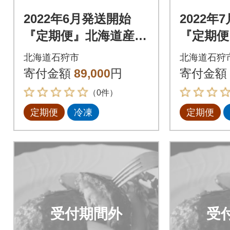
2022年6月発送開始
2022年
『定期便』北海道産と
『定期便
ろけるチーズin道産牛
ろけるチ
北海道石狩市
北海道石狩
ハンバーグ120g×12個
ハンバーグ
寄付金額
89,000
円
寄付金額
全6回
全6回
（0件）
定期便
冷凍
定期便
受付期間外
受