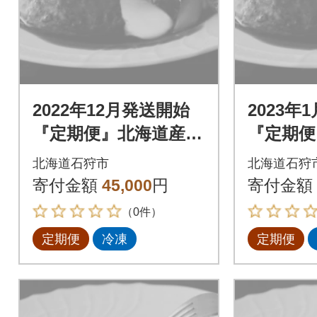
2022年12月発送開始
2023年
『定期便』北海道産と
『定期便
ろけるチーズin道産牛
ろけるチ
北海道石狩市
北海道石狩
ハンバーグ120g×12個
ハンバーグ
寄付金額
45,000
円
寄付金額
全3回
全3回
（0件）
定期便
冷凍
定期便