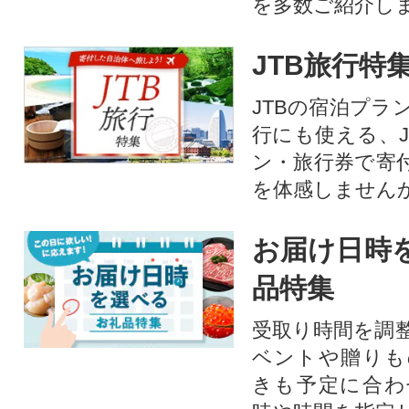
を多数ご紹介し
JTB旅行特
JTBの宿泊プラ
行にも使える、J
ン・旅行券で寄
を体感しません
お届け日時
品特集
受取り時間を調
ベントや贈りも
きも予定に合わ