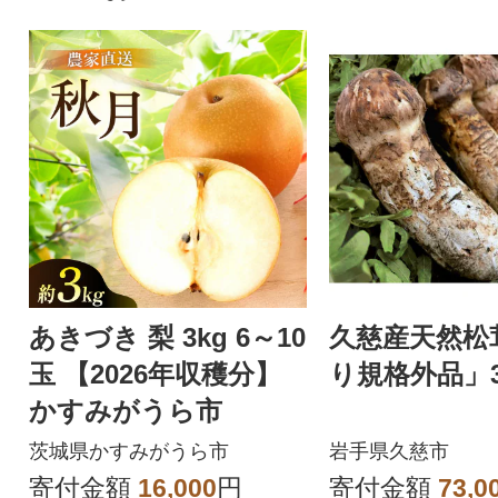
あきづき 梨 3kg 6～10
久慈産天然松
玉 【2026年収穫分】
り規格外品」3
かすみがうら市
茨城県かすみがうら市
岩手県久慈市
寄付金額
16,000
円
寄付金額
73,0