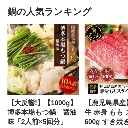
鍋の人気ランキング
【大反響!】【1000g】
【鹿児島県産
博多本場もつ鍋 醤油
牛 赤身 もも
味「2人前×5回分」
600g すき焼