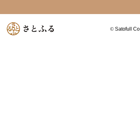
©
Satofull Co.