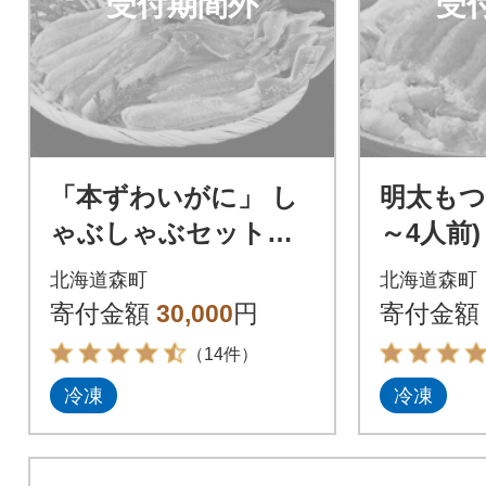
受付期間外
受
「本ずわいがに」 し
明太もつ
ゃぶしゃぶセット 1
～4人前)
kg前後
北海道森町
北海道森町
寄付金額
30,000
円
寄付金額
（14件）
冷凍
冷凍