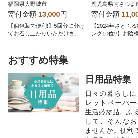
ターゼン
福岡県大野城市
鹿児島県南さつま
寄付金額
13,000
円
寄付金額
11,0
【個包装で便利!】5回分に分け
【2024年さとふ
てお召し上がりいただけま
ング10位!!】お陰
す。
鹿児島県産黒毛和
り。赤身なのでヘ
の方にもおすすめ
おすすめ特集
日用品特集
日々の暮らしに
レットペーパー
生活必需品。ふ
して、そんなお
ませんか。便利