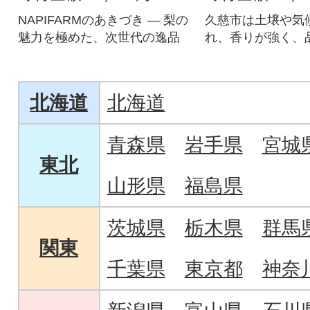
NAPIFARMのあきづき ― 梨の
久慈市は土壌や気
魅力を極めた、次世代の逸品
れ、香りが強く、
松茸が収穫できま
北海道
北海道
青森県
岩手県
宮城
東北
山形県
福島県
茨城県
栃木県
群馬
関東
千葉県
東京都
神奈