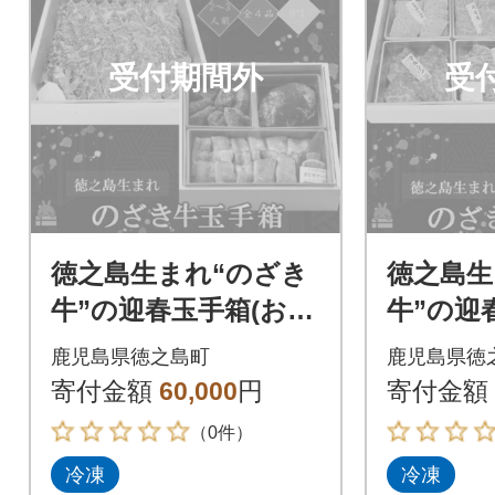
受付期間外
受
徳之島生まれ“のざき
徳之島生
牛”の迎春玉手箱(おせ
牛”の迎
ち)赤身カルビセット
ち)焼肉
鹿児島県徳之島町
鹿児島県徳
(二段)
ト(二段)
寄付金額
60,000
円
寄付金額
（0件）
冷凍
冷凍