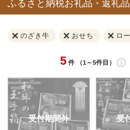
ふるさと納税お礼品・返礼品
のざき牛
おせち
ロ
5
件 （1～5件目）
受付期間外
受