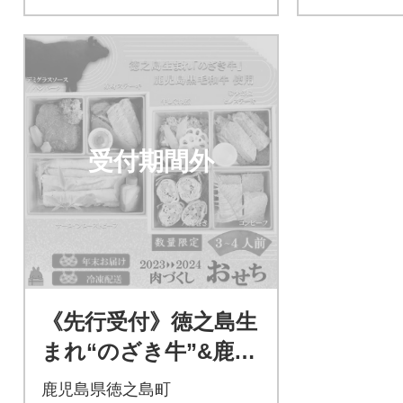
受付期間外
《先行受付》徳之島生
まれ“のざき牛”&鹿児
島黒毛和牛使用 お肉
鹿児島県徳之島町