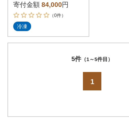
好きの「肉づくしお
寄付金額
84,000
円
せち」
（0件）
冷凍
5件
（1～5件目）
1