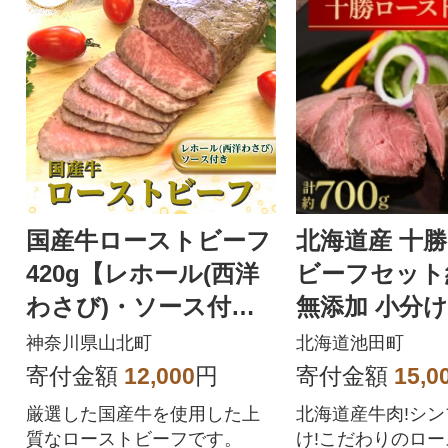
と納税 ]
国産牛ローストビーフ
北海道産 十
420g【レホール(西洋
ビーフセット約
わさび)・ソース付
無添加 小分け
き】
011-11-1】
神奈川県山北町
北海道池田町
寄付金額
12,000
円
寄付金額
15,0
厳選した国産牛を使用した上
北海道産牛肉!シ
質なローストビーフです。
け!こだわりのロ