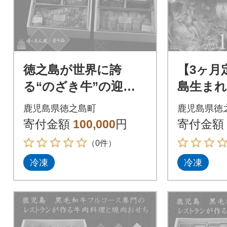
徳之島が世界に誇
【3ヶ月
る“のざき牛”の迎春
島生ま
玉手箱(おせち)(三段)
牛」贅
鹿児島県徳之島町
鹿児島県徳
定期便
寄付金額
100,000
円
寄付金額
（0件）
冷凍
冷凍