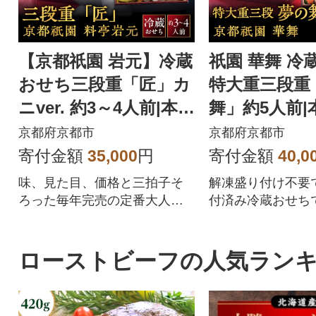
【京都祇園 岩元】冷蔵
祇園 華舞 冷
おせち三段重「匠」カ
特大重三段重
ニver. 約3～4人前|本格
舞」約5人前|
料亭おせち 毎年完売必
おせち 豪華 
京都府京都市
京都府京都市
至
沢 大人気
寄付金額
35,000
円
寄付金額
40,0
味、見た目、価格と三拍子そ
解凍盛り付け不要
ろった毎年完売の定番大人気
付済み冷蔵おせちで
おせちのカニver.です[ 京都 祇
祇園 料亭 おせち 
園 老舗 料亭 完売必至の大人気
57品 5人 和洋 京
おせち おすすめ 三段重 3人 4
グルメ 正月 2027
ローストビーフの人気ラン
人 2027 正月 お祝い おせち お
料理 お取り寄せ 
節 京おせち 京料理 グルメ お
送料無料 ふるさと納
取り寄せ 通販 送料無料 ふるさ