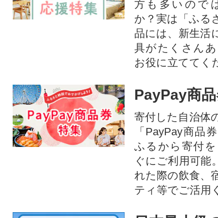
方も多いので
か？実は「ふる
品には、新生活
具がたくさんあ
お役に立ててく
PayPay商
寄付した自治体
「PayPay商
ふるから寄付を
ぐにご利用可能
れた際の飲食、
ティ等でご活用