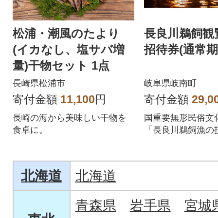
松浦・潮風のたより
長良川鵜飼観
(イカなし、塩サバ増
招待券(通常期
量)干物セット 1点
長崎県松浦市
岐阜県岐南町
寄付金額
11,100
円
寄付金額
29,0
長崎の海から美味しい干物を
国重要無形民俗文
食卓に。
「長良川鵜飼漁の
北海道
北海道
青森県
岩手県
宮城