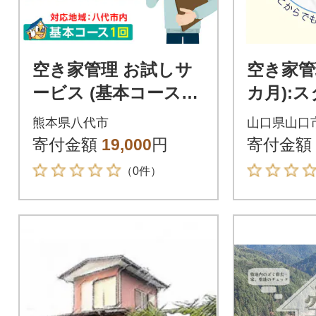
空き家管理 お試しサ
空き家管
ービス (基本コース1
カ月):
回) 八代 市内限定 空
ラン【室
熊本県八代市
山口県山口
家 管理 保守_279-668
(お) A0
寄付金額
19,000
円
寄付金額
9
（0件）