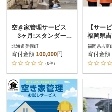
空き家管理サービス
【サービ
3ヶ月:スタンダード
福岡県吉
プラン【室内】【屋
管理サー
北海道美幌町
福岡県吉富
外】
月】1ヶ
寄付金額
100,000
円
寄付金額
（0件）