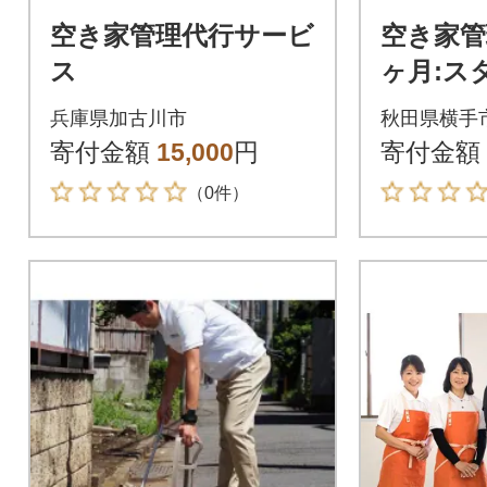
空き家管理代行サービ
空き家管
ス
ヶ月:ス
ラン【室
兵庫県加古川市
秋田県横手
寄付金額
15,000
円
寄付金額
（0件）