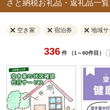
さと納税お礼品・返礼品一覧
空き家
宿泊券
地域サ
336
件 （1～60件目）