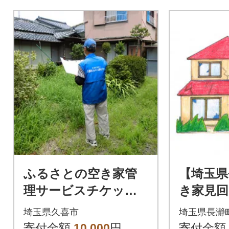
ふるさとの空き家管
【埼玉県
理サービスチケット(1
き家見
回分)
埼玉県久喜市
埼玉県長瀞
寄付金額
10,000
円
寄付金額