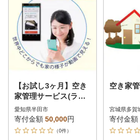
【お試し3ヶ月】空き
空き家管
家管理サービス(ライ
トプラン)
愛知県半田市
宮城県多賀
寄付金額
50,000
円
寄付金額
（0件）