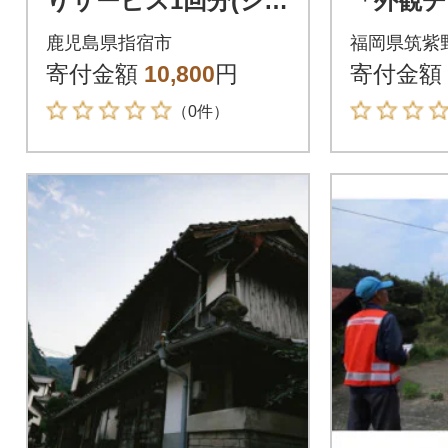
りサービス1回分(シル
「外観
バー人材)IB051-001
ス」(筑
鹿児島県指宿市
福岡県筑紫
寄付金額
10,800
円
寄付金額
（0件）