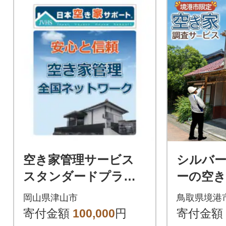
空き家管理サービス
シルバ
スタンダードプラン
ーの空き
【室内】【屋外】
岡山県津山市
鳥取県境港
寄付金額
100,000
円
寄付金額