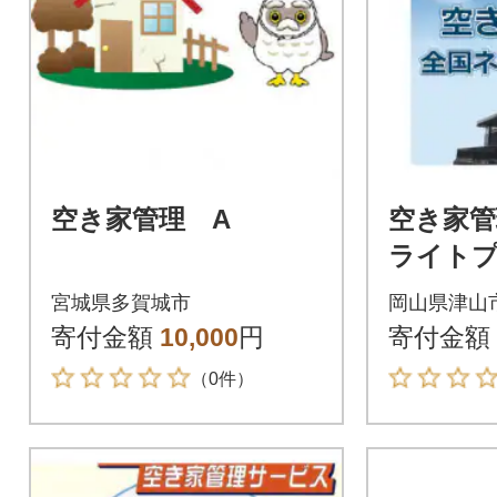
空き家管理 A
空き家
ライト
外】
宮城県多賀城市
岡山県津山
寄付金額
10,000
円
寄付金額
（0件）