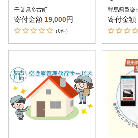
ビス|09_
千葉県多古町
群馬県邑楽
寄付金額
19,000
円
寄付金額
（0件）