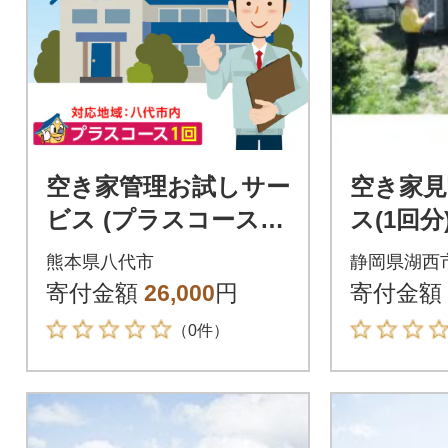
空き家管理お試しサー
空き家見
ビス (プラスコース1
ス(1回分
回) 八代 市内限定 空
熊本県八代市
静岡県湖西
家 管理 保守 _279-669
寄付金額
26,000
円
寄付金額
1
（0件）