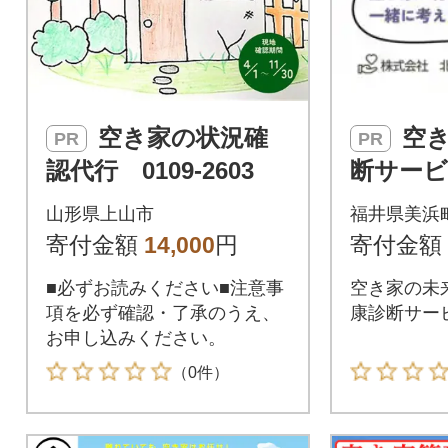
空き家の状況確
空き家の健康診
PR
PR
認代行 0109-2603
断サー
山形県上山市
福井県美浜
寄付金額
14,000
円
寄付金額
■必ずお読みください■注意事
空き家の未
項を必ず確認・了承のうえ、
康診断サー
お申し込みください。
（0件）