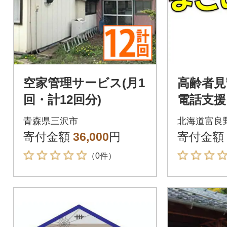
空家管理サービス(月1
高齢者見
回・計12回分)
電話支援
など 
青森県三沢市
北海道富良
ット(5,0
寄付金額
36,000
円
寄付金額
（0件）