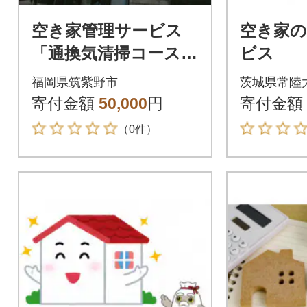
空き家管理サービス
空き家の
「通換気清掃コース」
ビス
(筑紫野市)
福岡県筑紫野市
茨城県常陸
寄付金額
50,000
円
寄付金額
（0件）