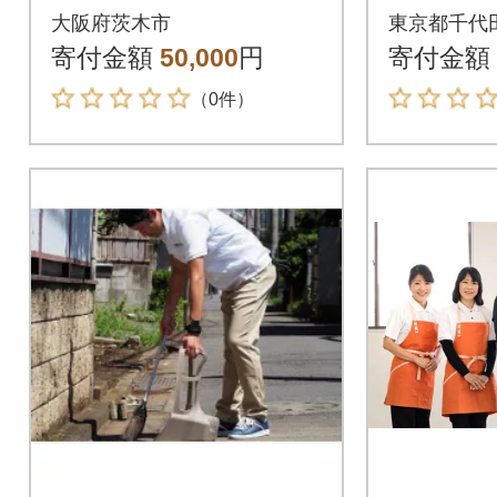
トプラン)
室内6回
大阪府茨木市
東京都千代
寄付金額
50,000
円
寄付金額
（0件）