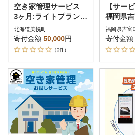
空き家管理サービス
【サービ
3ヶ月:ライトプラン
福岡県吉
【屋外】
管理サー
北海道美幌町
福岡県吉富
月】
寄付金額
50,000
円
寄付金額
（0件）