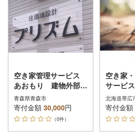
空き家管理サービス
空き家・
あおもり 建物外部点
サービ
検サービス(1年間・計
タンダ
青森県青森市
北海道帯広
4回)
寄付金額
30,000
円
寄付金額
（0件）