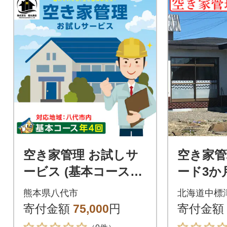
空き家管理 お試しサ
空き家管
ービス (基本コース年
ード3か月
4回) 八代 市内限定 空
1】
熊本県八代市
北海道中標
家 管理 保守_279-669
寄付金額
75,000
円
寄付金額
0