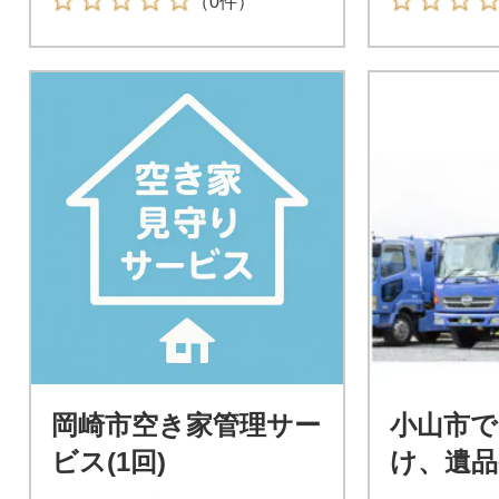
（0件）
岡崎市空き家管理サー
小山市で
ビス(1回)
け、遺品
回収で