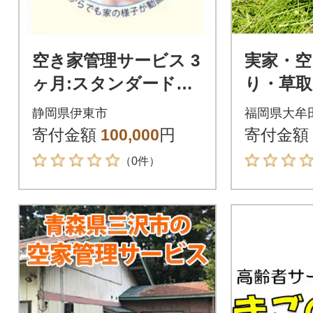
空き家管理サービス 3
実家・空
ヶ月:スタンダードプ
り・草取
ラン【室内】【屋外】
牟田市)
静岡県伊東市
福岡県大牟
寄付金額
100,000
円
寄付金額
（0件）