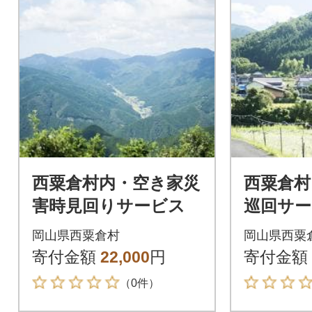
西粟倉村内・空き家災
西粟倉村
害時見回りサービス
巡回サー
岡山県西粟倉村
岡山県西粟
寄付金額
22,000
円
寄付金額
（0件）