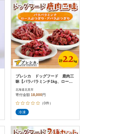
お届け時間帯指定可
発送される月指定可
件数順
90
評価順
120
が高い順
その他
解除
が低い順
さとふる限定のお礼品
定期便
さとふるアプリdeワンストップ申請
対象
プレシカ ドッグフード 鹿肉三
昧【パラパラミンチ1kg、ロース
ぶつぎり・アバラぶつぎり各600
北海道北見市
g】
寄付金額
18,000
円
（0件）
件）
冷凍