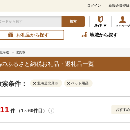
ログイン
新規会員登録
検索
お礼品から探す
地域から探す
北海道
北見市
品のふるさと納税お礼品・返礼品一覧
検索条件：
北海道北見市
ペット用品
11
おすすめ
件 （1～60件目）
寄付金額
解除
地域
解除
おすすめ
円～
新着順