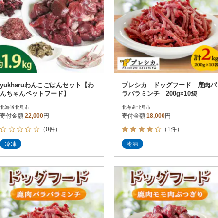
yukharuわんこごはんセット【わ
プレシカ ドッグフード 鹿肉パ
んちゃんペットフード】
ラパラミンチ 200g×10袋
北海道北見市
北海道北見市
寄付金額
22,000
円
寄付金額
18,000
円
（0件）
（1件）
冷凍
冷凍