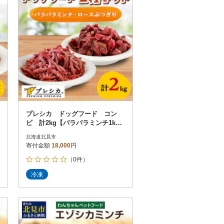
プレシカ ドッグフード コン
ビ 計2kg【パラパラミンチ1k
g、ロースぶつぎり1kg】
北海道北見市
寄付金額
18,000
円
（0件）
冷凍