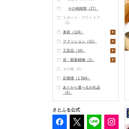
その他雑貨（27）
スポーツ・アウトドア
（0）
美容（124）
ファッション（11）
スキンケア（0）
工芸品（10）
シャンプー・リンス
鞄・バッグ（5）
（0）
花・観葉植物（2）
トートバッグ・ショル
洋服（0）
織物（0）
石鹸・ボディーソープ
ダーバッグ（2）
その他（0）
和服（0）
陶器・漆器（0）
観葉植物・苗木（0）
（124）
キャリーバッグ・スー
定期便（1,564）
靴・履物（0）
その他装飾品・工芸品
花（2）
入浴剤（0）
ツケース（0）
（10）
あとから選べるお礼品
アクセサリー（0）
胡蝶蘭（0）
盆栽・その他（0）
アロマ（0）
その他鞄・バッグ
（5）
数珠（0）
（3）
その他服飾小物（6）
造花・プリザーブドフ
プロテイン（0）
工芸品（10）
ラワー（0）
財布（6）
その他美容（0）
さとふる公式
播州そろばん（0）
その他花（2）
ショール・ストール
（0）
美濃和紙（0）