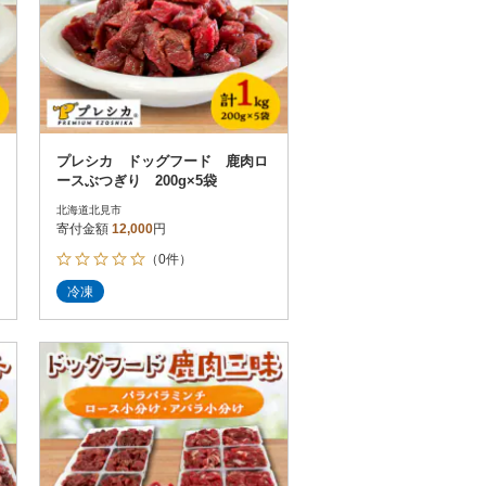
プレシカ ドッグフード 鹿肉ロ
ースぶつぎり 200g×5袋
北海道北見市
寄付金額
12,000
円
（0件）
冷凍