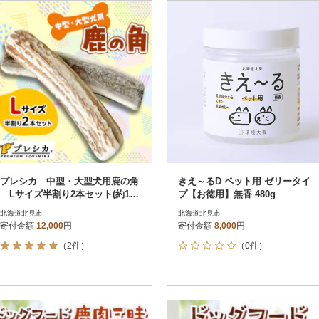
円
レビュー
レビュー
決済方法
解除
寄付金額
PayPay
発送種別
解除
クレジットカード決済
寄付金額
通常
Amazon Pay
冷蔵便
楽天ペイ
冷凍便
メルペイ
コンビニ支払い
ソフトバンクまとめて支払い
au PAY（auかんたん決済）
プレシカ 中型・大型犬用鹿の角
きえ～るD ペット用 ゼリータイ
d払い
Lサイズ半割り2本セット(約15c
プ【お徳用】無香 480g
金融機関(Pay-easy決済)
m)
北海道北見市
北海道北見市
寄付金額
12,000
円
寄付金額
8,000
円
（2件）
（0件）
解除
結果を見る（
311