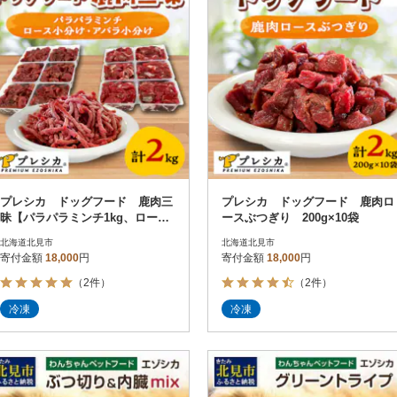
プレシカ ドッグフード 鹿肉三
プレシカ ドッグフード 鹿肉ロ
昧【パラパラミンチ1kg、ロース
ースぶつぎり 200g×10袋
小分け・アバラ小分け各500g】
北海道北見市
北海道北見市
寄付金額
18,000
円
寄付金額
18,000
円
（2件）
（2件）
冷凍
冷凍