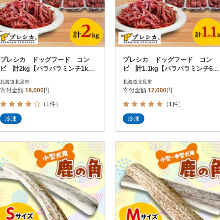
プレシカ ドッグフード コン
プレシカ ドッグフード コン
ビ 計2kg【パラパラミンチ1k
ビ 計1.1kg【パラパラミンチ600
g、ロースぶつぎり小分け1kg】
g、ロースぶつぎり小分け500g】
北海道北見市
北海道北見市
寄付金額
18,000
円
寄付金額
12,000
円
（1件）
（1件）
冷凍
冷凍