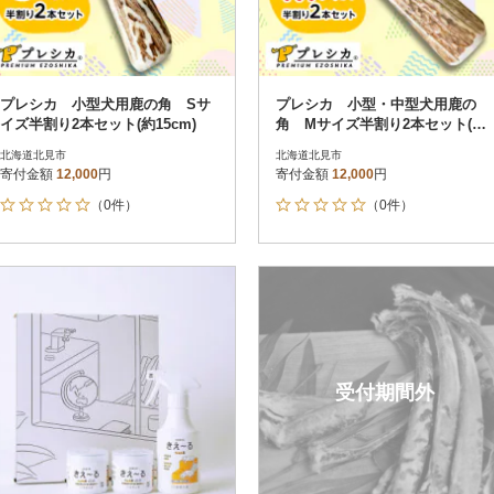
プレシカ 小型犬用鹿の角 Sサ
プレシカ 小型・中型犬用鹿の
イズ半割り2本セット(約15cm)
角 Mサイズ半割り2本セット(約1
5cm)
北海道北見市
北海道北見市
寄付金額
12,000
円
寄付金額
12,000
円
（0件）
（0件）
受付期間外