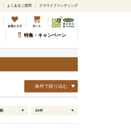
よくあるご質問
クラウドファンディング
メ
イ
ン
コ
ン
特集・キャンペーン
テ
ン
ツ
に
ス
キ
ッ
プ
条件で絞り込む
順
60件
配送指定
解除
順
30
お届け日時指定可
60