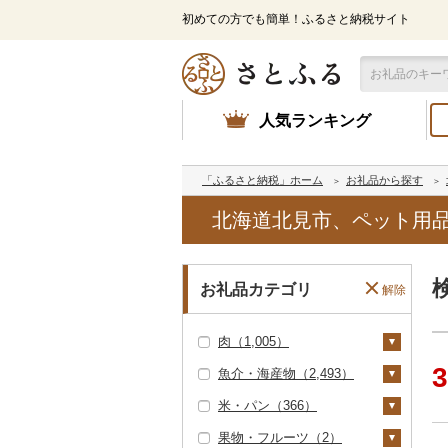
初めての方でも簡単！ふるさと納税サイト
人気ランキング
「ふるさと納税」ホーム
お礼品から探す
北海道北見市、ペット用
お礼品カテゴリ
解除
肉（1,005）
3
魚介・海産物（2,493）
牛肉（精肉）（1）
米・パン（366）
ステーキ（1）
牛肉（加工品）（1
カニ（579）
2）
果物・フルーツ（2）
すき焼き（0）
ズワイガニ（490）
エビ（18）
米（353）