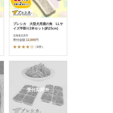
プレシカ 大型犬用鹿の角 LLサ
イズ半割り2本セット(約15cm)
北海道北見市
寄付金額
12,000
円
（4件）
受付期間外