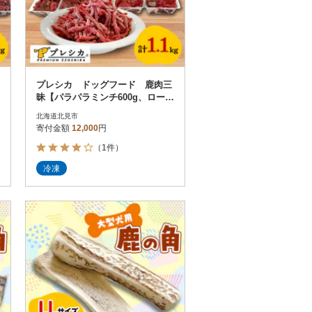
プレシカ ドッグフード 鹿肉三
昧【パラパラミンチ600g、ロース
小分け・アバラ小分け各250g】
北海道北見市
寄付金額
12,000
円
（1件）
冷凍