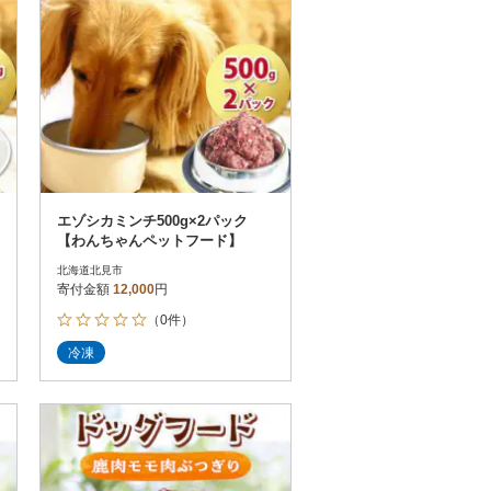
エゾシカミンチ500g×2パック
【わんちゃんペットフード】
北海道北見市
寄付金額
12,000
円
（0件）
冷凍