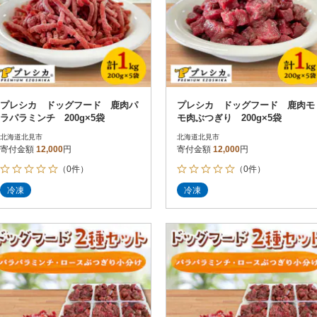
プレシカ ドッグフード 鹿肉パ
プレシカ ドッグフード 鹿肉モ
ラパラミンチ 200g×5袋
モ肉ぶつぎり 200g×5袋
北海道北見市
北海道北見市
寄付金額
12,000
円
寄付金額
12,000
円
（0件）
（0件）
冷凍
冷凍