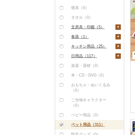
（0）
くじら（0）
その他米（123）
その他果物（0）
だし（0）
温泉・サウナ・スパ利
かまぼこ・練り製品
その他ワイン（16）
ノンアルコール（0）
レタス（0）
その他洋菓子（7）
豆腐・納豆（0）
用券（0）
タンス（0）
寝具（0）
（0）
八女茶（0）
但馬牛（0）
サバ（0）
食用油（0）
その他酒（0）
その他野菜（1）
煎餅・おかき（0）
漬物（2）
水族館（0）
机・テーブル（3）
タオル（0）
その他魚介・加工品
その他茶（0）
土佐あかうし（0）
さんま（0）
はちみつ（9）
（962）
羊羹（0）
梅干（0）
缶詰・瓶詰（12）
動物園（0）
椅子・チェア・ソファ
文房具・印鑑（5）
佐賀牛（0）
鯛（0）
ドレッシング（1）
（1）
饅頭（0）
キムチ（1）
肉（3）
乾物（3）
釣り（0）
ボールペン（0）
食器（1）
長崎和牛（0）
のどぐろ（0）
その他調味料（3）
その他家具・インテリ
大福（0）
その他漬物（2）
魚（0）
燻製（スモーク）
ダイビング（0）
ノート・ファイル
グラス・カップ（0）
キッチン用品（25）
ア（17）
あか牛（0）
ふぐ（0）
みりん（0）
（0）
（0）
その他和菓子（1）
果物（0）
スキーチケット・リフ
タンブラー（0）
包丁（0）
日用品（117）
宮崎牛（0）
ブリ（0）
ケチャップ（0）
おせち（0）
ト券（0）
印鑑（0）
ジャム（0）
箸（0）
フライパン（0）
洗剤（0）
楽器・器材（0）
その他牛肉（精肉）
ほっけ（37）
こしょう（0）
その他加工品（16）
ゴルフプレー券（0）
その他文房具（5）
（0）
その他缶詰・瓶詰
スプーン・フォーク・
鍋（25）
トイレットペーパー
本・CD・DVD（0）
その他鮮魚（1）
その他調味料（3）
（9）
花火大会チケット
ナイフ（0）
（0）
まな板（0）
おもちゃ・ぬいぐるみ
（0）
皿・椀（0）
ティッシュ（0）
（0）
土鍋（0）
カタログギフト（0）
弁当箱（0）
その他日用品（117）
ご当地キャラクター
その他キッチン用品
その他体験・チケット
（0）
その他食器（1）
（0）
（3）
ベビー用品（0）
ペット用品（311）
防災グッズ（0）