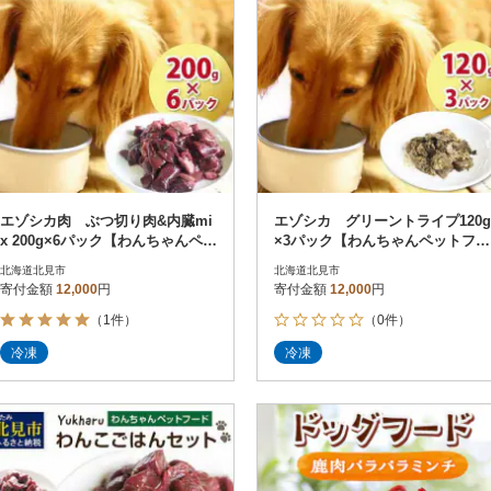
エゾシカ肉 ぶつ切り肉&内臓mi
エゾシカ グリーントライプ120g
x 200g×6パック【わんちゃんペッ
×3パック【わんちゃんペットフー
トフード】
ド】
北海道北見市
北海道北見市
寄付金額
12,000
円
寄付金額
12,000
円
（1件）
（0件）
冷凍
冷凍