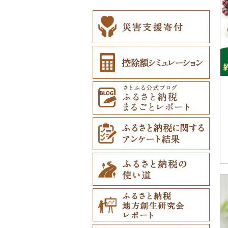
ネクタイ・ベルト
民芸品（0）
（0）
マフラー・手袋（0）
その他服飾小物（0）