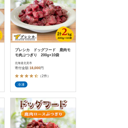
プレシカ ドッグフード 鹿肉モ
モ肉ぶつぎり 200g×10袋
北海道北見市
寄付金額
18,000
円
（2件）
冷凍