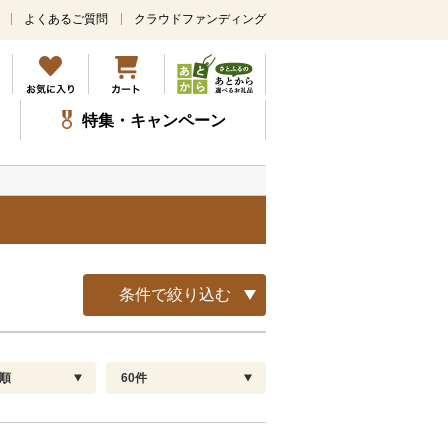
よくあるご質問
クラウドファンディング
メ
イ
ン
コ
ン
特集・キャンペーン
テ
ン
ツ
に
ス
キ
ッ
プ
条件で絞り込む
順
60件
配送指定
解除
順
30
お届け日時指定可
60