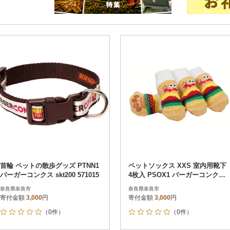
首輪 ペットの散歩グッズ PTNN1
ペットソックス XXS 室内用靴下
バーガーコンクス skt200 571015
4枚入 PSOX1 バーガーコンクス
skt203 699405
奈良県奈良市
奈良県奈良市
寄付金額
3,000
円
寄付金額
3,000
円
（0件）
（0件）