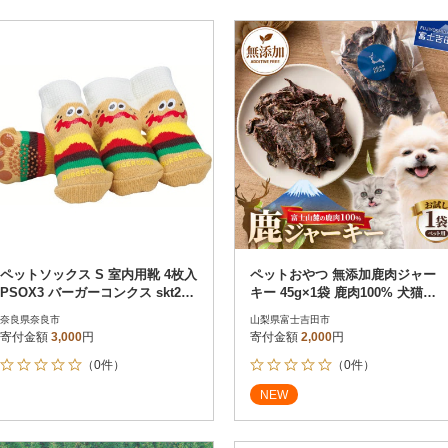
ペットソックス S 室内用靴 4枚入
ペットおやつ 無添加鹿肉ジャー
PSOX3 バーガーコンクス skt205
キー 45g×1袋 鹿肉100% 犬猫お
699429
やつ 富士山麓鹿ジャーキー
奈良県奈良市
山梨県富士吉田市
寄付金額
3,000
円
寄付金額
2,000
円
（0件）
（0件）
NEW