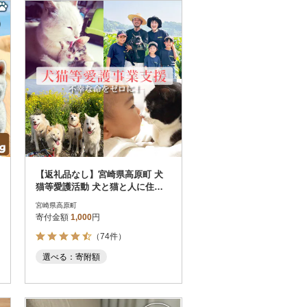
お届け時間帯指定可
発送される月指定可
件数順
90
評価順
120
が高い順
その他
解除
が低い順
さとふる限定のお礼品
定期便
さとふるアプリdeワンストップ申請
対象
【返礼品なし】宮崎県高原町 犬
猫等愛護活動 犬と猫と人に住み
よい共生社会づくりを応援 sm30
宮崎県高原町
00
寄付金額
1,000
円
（74件）
）
選べる：寄附額