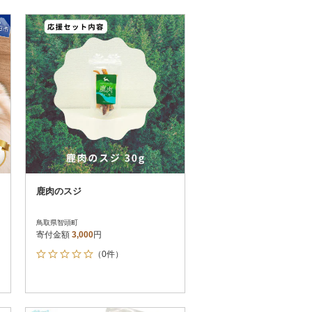
鹿肉のスジ
鳥取県智頭町
寄付金額
3,000
円
（0件）