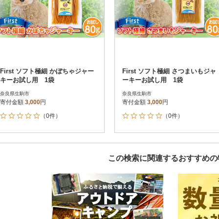
First ソフト極細 かぼちゃジャー
First ソフト極細 さつまいもジャ
キーお試し用 1袋
ーキーお試し用 1袋
奈良県生駒市
奈良県生駒市
寄付金額
3,000
円
寄付金額
3,000
円
（0件）
（0件）
この検索に関連するおすすめの