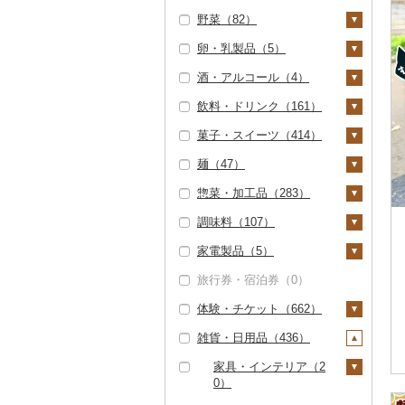
野菜（82）
しゃぶしゃぶ（0）
もつ鍋（0）
ステーキ（0）
豚肉（加工品）（6）
いくら（0）
精米（184）
雑穀（2）
ぶどう・マスカット
（0）
卵・乳製品（5）
焼肉（3）
ローストビーフ（0）
すき焼き（0）
ハンバーグ（0）
鶏肉（10）
うに（0）
無洗米（63）
餅（11）
いも（22）
いちご（0）
酒・アルコール（4）
牛タン（1）
ビーフジャーキー
しゃぶしゃぶ（0）
もつ鍋（0）
鶏肉（精肉）（2）
鹿肉（13）
明太子・たらこ（1）
玄米（7）
その他穀物加工品（3
じゃがいも（0）
トマト（0）
卵（1）
（0）
2）
りんご（1）
飲料・ドリンク（161）
和牛（0）
焼肉（1）
ハム（0）
ハム・ソーセージ
馬肉（0）
明太子（1）
その他魚卵（5）
金芽米（0）
さつまいも（22）
玉ねぎ（7）
チーズ（3）
ビール・発泡酒（0）
その他牛肉（加工品）
（0）
パン（16）
もも（0）
菓子・スイーツ（414）
黒毛和牛（0）
アグー豚（0）
ソーセージ・ウインナ
羊肉・ラム肉（ジンギ
たらこ（0）
数の子（0）
貝（1）
ゆめぴりか（7）
その他いも（2）
ねぎ（1）
ヨーグルト（0）
日本酒（0）
水・ミネラルウォータ
（2）
ー（2）
唐揚げ（0）
スカン）（0）
メロン（0）
ー（2）
麺（47）
白老牛（0）
その他豚肉（精肉）
からすみ（4）
帆立（ホタテ）（0）
うなぎ（2）
つや姫（2）
とうもろこし（2）
牛乳（1）
焼酎（0）
ケーキ（4）
（2）
ベーコン・サラミ
中津からあげ（0）
鴨肉（0）
さくらんぼ（0）
コーヒー・コーヒー豆
惣菜・加工品（283）
仙台牛（0）
キャビア（0）
鮑（アワビ）（0）
鮮魚（4）
コシヒカリ（7）
根菜（12）
バター（0）
梅酒（0）
クッキー（14）
ラーメン（19）
（0）
（94）
水炊き（0）
猪肉（2）
梨（0）
調味料（107）
米沢牛（0）
その他魚卵（0）
牡蠣（カキ）（1）
鮭・サーモン（2）
イカ・タコ（5）
はえぬき（129）
人参（0）
アスパラガス（0）
その他乳製品（0）
泡盛（0）
焼き菓子（11）
うどん（12）
惣菜（92）
その他豚肉（加工品）
飲料（2）
茶（57）
地鶏（0）
その他肉・加工品（1
マンゴー（0）
（3）
家電製品（5）
山形牛（0）
あさり（0）
マグロ（1）
イカ（3）
海苔・海藻（82）
さがびより（0）
大根（1）
豆（18）
ワイン（0）
プリン（0）
そば（3）
餃子（55）
カレー・シチュー（1
砂糖（7）
2）
コーヒー豆（29）
飲料（4）
果汁飲料（4）
赤鶏さつま（0）
みかん・柑橘（0）
4）
旅行券・宿泊券（0）
常陸牛（0）
しじみ（0）
イワシ（0）
タコ（2）
海苔（43）
干物（4）
あきたこまち（1）
自然薯（0）
きのこ（5）
ウイスキー（1）
ゼリー（297）
パスタ（8）
シュウマイ（2）
塩（19）
季節・空調家電（0）
粉（23）
茶葉・ティーバッグ
りんごジュース（0）
紅茶（5）
その他鶏肉（8）
すいか（0）
カレー（14）
鍋（0）
（48）
体験・チケット（662）
上州牛（0）
サザエ（0）
カツオ（1）
わかめ（13）
ししゃも（0）
その他魚介・加工品
ひとめぼれ（1）
レンコン（0）
しいたけ（1）
その他野菜（16）
リキュール・洋酒
チョコレート（7）
ひやむぎ（1）
コロッケ（1）
醤油（4）
キッチン家電（0）
ドリップ（41）
みかんジュース（オレ
飲料（0）
その他飲料・ジュース
（61）
キウイ（1）
（0）
シチュー（0）
ピザ（2）
静岡茶（0）
ンジジュース）（2）
（8）
雑貨・日用品（436）
飛騨牛（0）
はまぐり（0）
金目鯛（0）
ひじき（1）
その他干物（4）
ミルキークィーン
にんにく・生姜（7）
松茸（0）
山菜（1）
カステラ（1）
そうめん（2）
その他惣菜（33）
味噌（14）
照明器具（1）
PayPay商品券（63
茶葉・ティーバッグ
しらす・ちりめん
（6）
柿（カキ）（4）
甘酒（2）
レトルト（39）
2）
足柄茶（0）
その他果汁飲料（1）
（5）
野菜ジュース（0）
近江牛（0）
その他貝（0）
クエ（0）
その他海苔・海藻（2
その他根菜（5）
その他きのこ（4）
かぼちゃ（0）
アイス・ジェラート
その他麺（5）
酢（0）
パソコン・周辺機器
家具・インテリア（2
（0）
5）
ななつぼし（6）
ドライフルーツ（1
ノンアルコール（0）
（0）
スープ（38）
（0）
食事券（0）
0）
知覧茶（0）
炭酸飲料（0）
神戸牛・神戸ビーフ
くじら（0）
茄子（0）
だし（11）
かまぼこ・練り製品
2）