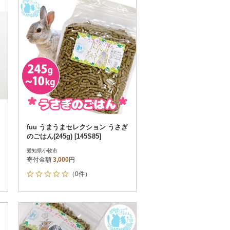
fuu うまうまセレクション うさぎ
のごはん(245g) [145S85]
愛知県小牧市
寄付金額
3,000
円
（0件）