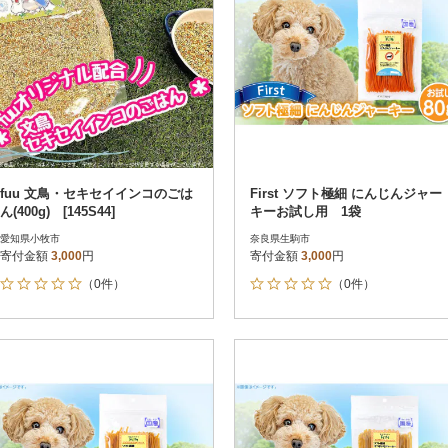
fuu 文鳥・セキセイインコのごは
First ソフト極細 にんじんジャー
ん(400g) [145S44]
キーお試し用 1袋
愛知県小牧市
奈良県生駒市
寄付金額
3,000
円
寄付金額
3,000
円
（0件）
（0件）