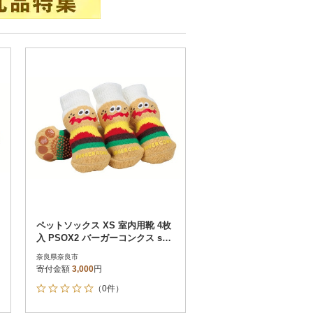
ペットソックス XS 室内用靴 4枚
入 PSOX2 バーガーコンクス skt2
04 699412
奈良県奈良市
寄付金額
3,000
円
（0件）