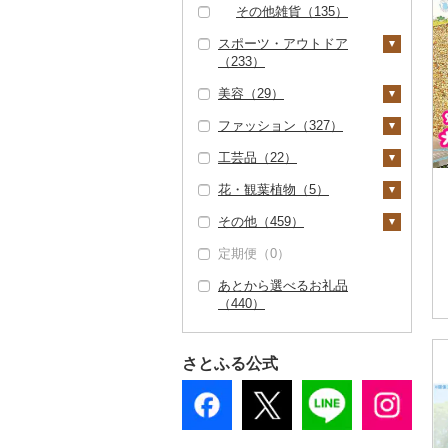
その他雑貨（135）
スポーツ・アウトドア
（233）
美容（29）
ゴルフ（1）
ファッション（327）
ゴルフボール（0）
釣り（0）
スキンケア（12）
工芸品（22）
ゴルフクラブ（0）
サイクリング（0）
化粧水・乳液・美容液
シャンプー・リンス
鞄・バッグ（33）
（1）
（1）
花・観葉植物（5）
ゴルフウェア（0）
アウトドア・キャンプ
トートバッグ・ショル
洋服（11）
織物（2）
（4）
洗顔（1）
石鹸・ボディーソープ
ダーバッグ（1）
その他（459）
その他ゴルフ（1）
女性・レディース（1
和服（0）
本場奄美大島紬（0）
陶器・漆器（1）
観葉植物・苗木（0）
（4）
その他スポーツ（22
その他スキンケア（1
キャリーバッグ・スー
1）
定期便（0）
靴・履物（225）
その他織物（2）
信楽焼（0）
その他装飾品・工芸品
花（2）
地域サービス（255）
9）
0）
入浴剤（6）
ツケース（0）
男性・メンズ（0）
（19）
あとから選べるお礼品
靴・シューズ（225）
アクセサリー（43）
唐津焼（0）
胡蝶蘭（0）
盆栽・その他（3）
その他（217）
ウェア・ユニフォーム
アロマ（2）
その他鞄・バッグ（3
（440）
子供・ベビー（0）
数珠（0）
（0）
2）
スリッパ・下駄・草履
ペンダント・ネックレ
その他服飾小物（2
備前焼（0）
造花・プリザーブドフ
プロテイン（0）
その他洋服（8）
（0）
ス（1）
2）
工芸品（18）
ラワー（2）
その他スポーツ（1）
美濃焼（0）
その他美容（9）
さとふる公式
その他靴・履物（22
ピアス・イヤリング
財布（1）
播州そろばん（0）
その他花（0）
村上木彫堆朱（0）
5）
（18）
ショール・ストール
美濃和紙（0）
その他陶器・漆器
真珠・パール（0）
（0）
（1）
民芸品（4）