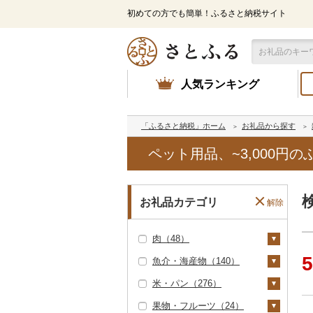
初めての方でも簡単！ふるさと納税サイト
人気ランキング
「ふるさと納税」ホーム
お礼品から探す
ペット用品、~3,000円
お礼品カテゴリ
解除
肉（48）
5
魚介・海産物（140）
牛肉（精肉）（8）
米・パン（276）
ステーキ（0）
牛肉（加工品）（6）
カニ（0）
果物・フルーツ（24）
すき焼き（1）
ハンバーグ（4）
豚肉（精肉）（3）
エビ（0）
米（223）