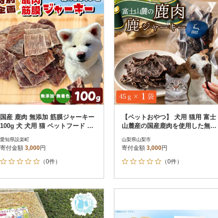
国産 鹿肉 無添加 筋膜ジャーキー
【ペットおやつ】 犬用 猫用 富士
100g 犬 犬用 猫 ペットフード お
山麓産の国産鹿肉を使用した無添
やつ
加ジャーキー お試し1袋
愛知県設楽町
山梨県山梨市
寄付金額
3,000
円
寄付金額
3,000
円
（0件）
（0件）