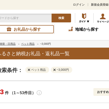
ログイン
新規会員登録
検索
お礼品から探す
地域から探す
雑貨・日用品
ペット用品
~3,000円
のふるさと納税お礼品・返礼品一覧
検索条件：
ペット用品
~3,000円
3
おすすめ
件 （1～53件目）
寄付金額
解除
地域
解除
おすすめ
円～
新着順