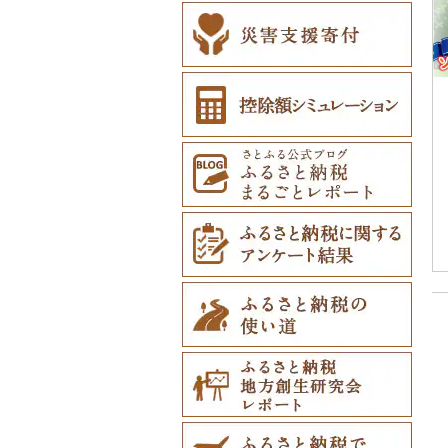
その他アクセサリー
ネクタイ・ベルト
（23）
（0）
マフラー・手袋（3）
その他服飾小物（1
8）