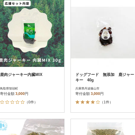
鹿肉ジャーキー内臓MIX
ドッグフード 無添加 鹿ジャー
キー 40g
鳥取県智頭町
兵庫県丹波篠山市
寄付金額
3,000
円
寄付金額
3,000
円
（0件）
（1件）