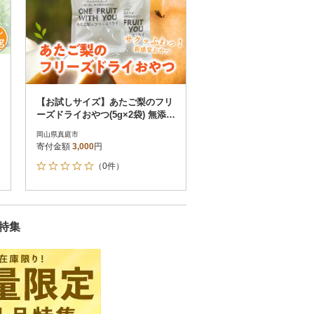
【お試しサイズ】あたご梨のフリ
ーズドライおやつ(5g×2袋) 無添加
おやつ(岡山県産)
岡山県真庭市
寄付金額
3,000
円
（0件）
特集