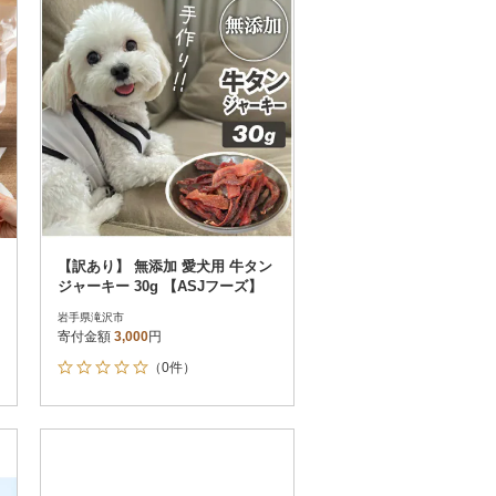
【訳あり】 無添加 愛犬用 牛タン
ジャーキー 30g 【ASJフーズ】
岩手県滝沢市
寄付金額
3,000
円
（0件）