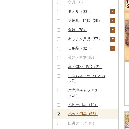
（0）
その他米（25）
その他酒（1）
その他洋菓子（10）
豆腐・納豆（3）
TV・オーディオ・カ
温泉・サウナ・スパ利
タンス（0）
寝具（0）
（2）
八女茶（5）
豆乳（0）
サバ（0）
レタス（1）
食用油（3）
干し柿（0）
その他果物（8）
メラ（2）
用券（0）
但馬牛（0）
煎餅・おかき（14）
豆腐（2）
漬物（9）
机・テーブル（0）
タオル（33）
その他魚介・加工品
その他茶（28）
その他飲料・ジュース
さんま（0）
その他野菜（10）
えごま油（0）
はちみつ（1）
干し芋（7）
びわ（0）
美容・健康家電（0）
水族館（0）
（55）
（8）
土佐あかうし（0）
羊羹（1）
納豆（1）
梅干（0）
缶詰・瓶詰（24）
椅子・チェア・ソファ
泉州タオル（23）
文房具・印鑑（39）
鯛（0）
オリーブオイル（1）
ドレッシング（10）
その他ドライフルーツ
ブルーベリー（1）
カー用品（2）
動物園（1）
（0）
佐賀牛（0）
饅頭（3）
キムチ（7）
肉（18）
乾物（38）
その他タオル（10）
ボールペン（3）
食器（70）
（5）
のどぐろ（0）
ごま油（1）
その他調味料（40）
パイナップル（0）
時計（0）
釣り（0）
その他家具・インテリ
長崎和牛（0）
大福（1）
その他漬物（2）
魚（1）
燻製（スモーク）（1
ノート・ファイル（1
グラス・カップ（1
キッチン用品（57）
ア（16）
ふぐ（0）
その他食用油（1）
みりん（1）
栗（4）
3）
その他家電（0）
ダイビング（0）
0）
0）
あか牛（0）
その他和菓子（67）
果物（0）
包丁（0）
日用品（32）
ブリ（0）
ケチャップ（0）
その他果物（3）
おせち（0）
スキーチケット・リフ
印鑑（0）
タンブラー（0）
宮崎牛（0）
ジャム（3）
フライパン（0）
洗剤（1）
楽器・器材（0）
ト券（0）
ほっけ（0）
こしょう（0）
その他加工品（72）
その他文房具（25）
箸（22）
その他牛肉（精肉）
その他缶詰・瓶詰
鍋（0）
トイレットペーパー
本・CD・DVD（2）
ゴルフプレー券（1）
その他鮮魚（0）
その他調味料（36）
（4）
（8）
スプーン・フォーク・
（1）
まな板（2）
おもちゃ・ぬいぐるみ
GDOふるさとゴルフ
花火大会チケット
ナイフ（16）
ティッシュ（2）
（7）
プレークーポン（0）
（1）
土鍋（0）
皿・椀（3）
その他日用品（28）
ご当地キャラクター
その他のゴルフプレー
カタログギフト（0）
その他キッチン用品
弁当箱（22）
（14）
券（1）
（55）
その他体験・チケット
その他食器（10）
ベビー用品（14）
（27）
ペット用品（53）
防災グッズ（0）