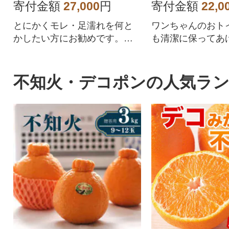
4(448枚)
寄付金額
27,000
円
寄付金額
22,0
とにかくモレ・足濡れを何と
ワンちゃんのおト
かしたい方にお勧めです。驚
も清潔に保ってあ
きの吸収力!モレ・ニオイも安
おすすめです!
心!
不知火・デコポンの人気ラ