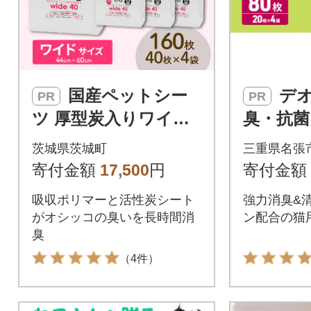
国産ペットシー
デオトイレ消
PR
PR
ツ 厚型炭入りワイド
臭・抗菌
40枚(60cm×44cm)×4
4 ペッ
茨城県茨城町
三重県名張
袋
犬 [5394
寄付金額
17,500
円
寄付金額
吸収ポリマーと活性炭シート
強力消臭&
がオシッコの臭いを長時間消
ン配合の猫
臭
（4件）