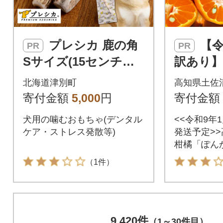
プレシカ 鹿の角
【令和9年発送
PR
PR
Sサイズ(15センチ半
訳あり】
割り1本)1袋 | 北海道
(オレン
北海道津別町
高知県土佐
津別町
ンの親 
寄付金額
5,000
円
寄付金額
【R0108
犬用の噛むおもちゃ(デンタル
<<令和9年
ケア・ストレス発散等)
発送予定>
柑橘「ぽん
届けいたし
（1件）
外皮にキズ
る「訳あり
して美味し
ただけます
9,420件
（1～30件目）