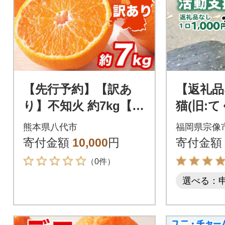
【先行予約】【訳あ
【返礼品
り】不知火 約7kg【20
猫(旧:
27年1月中旬より順次
ねこ)」
熊本県八代市
福岡県宗像
発送】_232-6725
支援【む
寄付金額
10,000
円
寄付金額
18
（0件）
選べる：