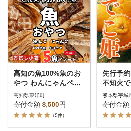
高知の魚100%魚のお
先行予約
やつ わんにゃんペッ
不知火でこ
トフード ミニサイズ
2玉 約2.
高知県東洋町
熊本県宇城
5種アソート 犬用猫用
寄付金額
8,500
円
寄付金額
おやつ
（5件）