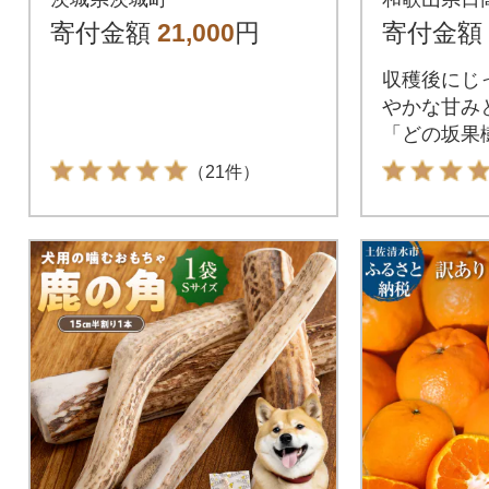
ツ 犬用 抗菌
g(L～5
寄付金額
21,000
円
寄付金額
/和歌
収穫後にじ
産
やかな甘み
「どの坂果
ぜひご賞味
（21件）