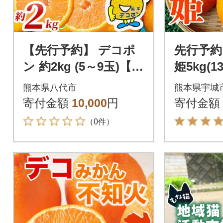
【先行予約】 デコポ
先行予約
ン 約2kg (5～9玉)【20
姫5kg(13
26年12月上旬より順
あり】
熊本県八代市
熊本県宇城
次発送】_232-6603
寄付金額
10,000
円
寄付金額
（0件）