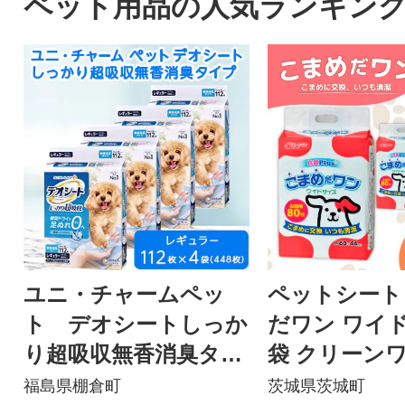
ペット用品の人気ランキン
ユニ・チャームペッ
ペットシート
ト デオシートしっか
だワン ワイド 
り超吸収無香消臭タイ
袋 クリーンワン ペッ
プ レギュラー112枚×
トシーツ 犬用
福島県棚倉町
茨城県茨城町