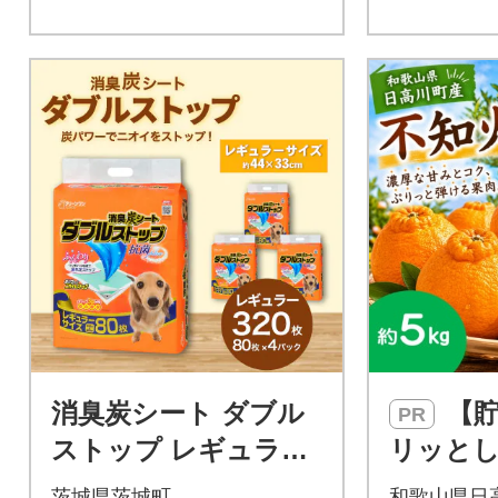
消臭炭シート ダブル
【貯蔵熟成】プ
PR
ストップ レギュラー
リッと
80枚×4袋 ペットシー
の坂果樹
茨城県茨城町
和歌山県日