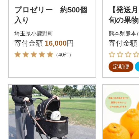
プロゼリー 約500個
【発送月
入り
旬の果物【
～10月
埼玉県小鹿野町
熊本県熊本
回
寄付金額
16,000
円
寄付金額
（40件）
定期便