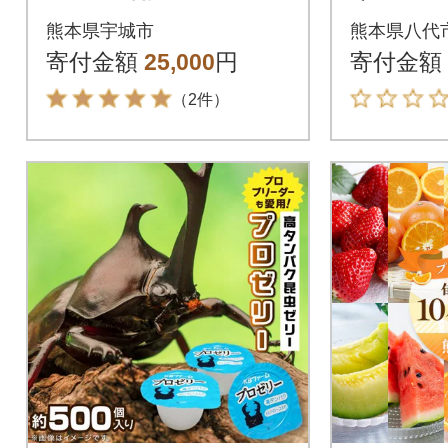
掲載】松川果樹園の不
27年1
熊本県宇城市
熊本県八代
知火5kgデコポン・不
発送】_23
寄付金額
25,000
円
寄付金額
知火発祥地産
（2件）