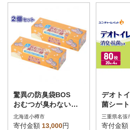
驚異の防臭袋BOS
デオト
おむつが臭わない袋
菌シート
大人用Lサイズ90枚入
ットシート
北海道小樽市
三重県名張
り(2個セット)
40021]
寄付金額
13,000
円
寄付金額