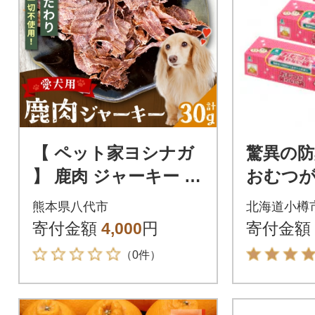
【 ペット家ヨシナガ
驚異の
】 鹿肉 ジャーキー 30
おむつ
g ジビエ 鹿 100%_06
ベビー用
熊本県八代市
北海道小樽
7-4129-B
枚入り(
寄付金額
4,000
円
寄付金額
（0件）