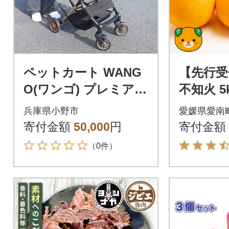
ペットカート WANG
【先行受
O(ワンゴ) プレミアム
不知火 5k
【ブラック/ゴール
下旬～ 
兵庫県小野市
愛媛県愛南
ド】
愛南フル
寄付金額
50,000
円
寄付金額
（0件）