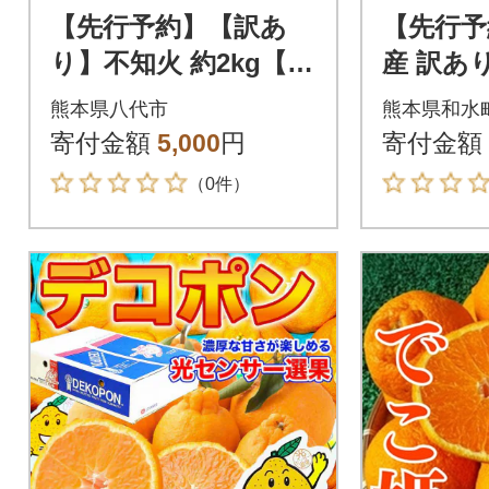
【先行予約】【訳あ
【先行予
り】不知火 約2kg【20
産 訳あ
27年1月中旬より順次
が濃厚で
熊本県八代市
熊本県和水
発送】_232-6723
デコみかん
寄付金額
5,000
円
寄付金額
水町)
（0件）