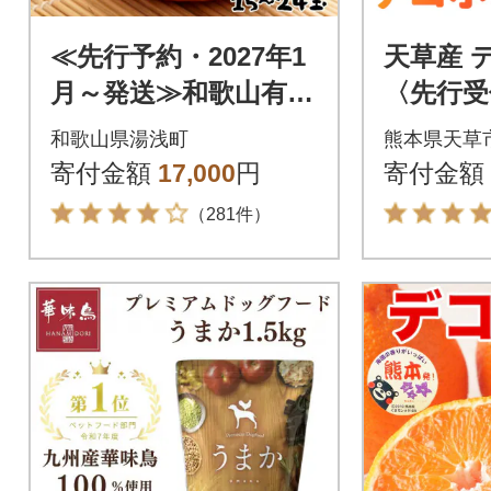
≪先行予約・2027年1
天草産 デ
月～発送≫和歌山有田
〈先行受付
の濃厚デコポン 15～2
02B
和歌山県湯浅町
熊本県天草
4玉(約5kg)
寄付金額
17,000
円
寄付金額
（281件）