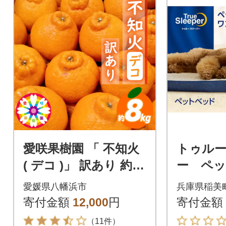
愛咲果樹園 「 不知火
トゥル
( デコ )」 訳あり 約8k
ー ペ
g【C71-13】
愛媛県八幡浜市
兵庫県稲美
寄付金額
12,000
円
寄付金額
（11件）