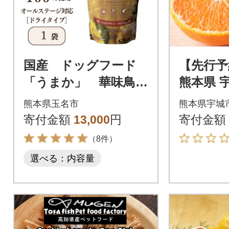
国産 ドッグフード
【先行予
「うまか」 華味鳥1
熊本県 
00%使用 総合栄養
と酸味が
熊本県玉名市
熊本県宇城
食 1.5kg
デコみかん
寄付金額
13,000
円
寄付金額
城市)
（8件）
選べる：内容量