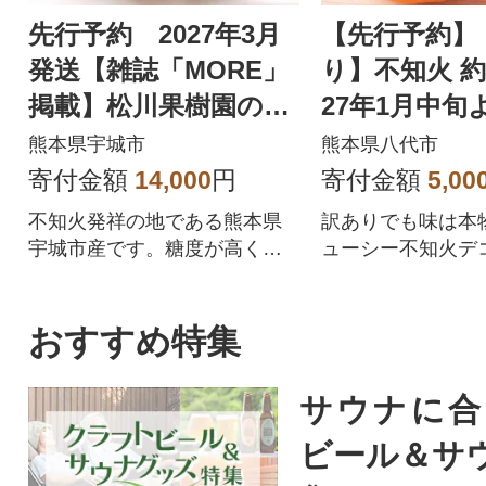
先行予約 2027年3月
【先行予約】
発送【雑誌「MORE」
り】不知火 約2
掲載】松川果樹園の不
27年1月中旬
知火3kgデコポン・不
発送】_232-6
熊本県宇城市
熊本県八代市
知火発祥地産
寄付金額
14,000
円
寄付金額
5,00
不知火発祥の地である熊本県
訳ありでも味は本
宇城市産です。糖度が高く、
ューシー不知火デ
適度な酸味とジューシーな食
味をご堪能ください。
おすすめ特集
サウナに合
ビール＆サ