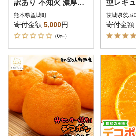
訳あり 不知火 濃厚な
型レギュラ
甘み!と爽やかな酸味!
5cm×34
熊本県益城町
茨城県茨城
デコみかん 約2kg(益
寄付金額
5,000
円
寄付金額
城町)
（0件）