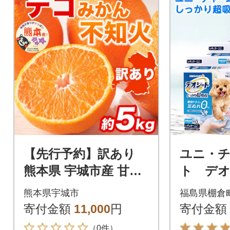
【先行予約】訳あり
ユニ・
熊本県 宇城市産 甘さ
ト デ
と酸味が絶妙 不知火
かり超吸
熊本県宇城市
福島県棚倉
デコみかん 約5kg(宇
イプ レ
寄付金額
11,000
円
寄付金額
城市)
枚×4(44
（0件）