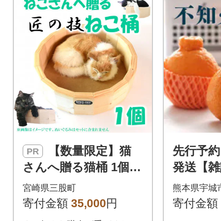
【数量限定】猫
先行予約 
PR
さんへ贈る猫桶 1個
発送【雑
【MI102】
掲載】松
宮崎県三股町
熊本県宇城
知火3k
寄付金額
35,000
円
寄付金額
知火発祥