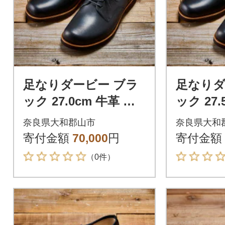
足なりダービー ブラ
足なりダ
ック 27.0cm 牛革 革
ック 27.
靴 KOTOKA メンズシ
靴 KOT
奈良県大和郡山市
奈良県大和
ューズ KTO-3001
ューズ KT
寄付金額
70,000
円
寄付金額
（0件）