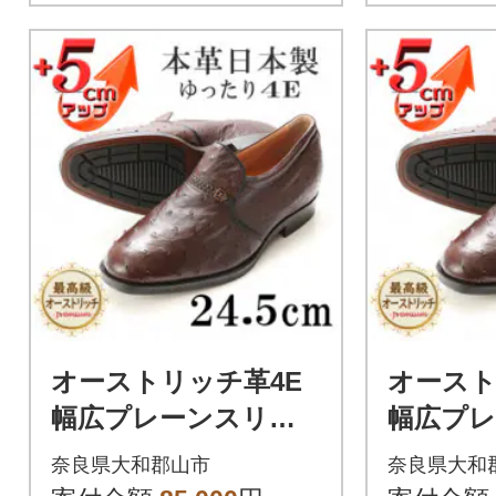
オーストリッチ革4E
オースト
幅広プレーンスリッ
幅広プ
ポン 5cmアップシュ
ポン 5
奈良県大和郡山市
奈良県大和
ーズ No.65 ブラウン
ーズ No