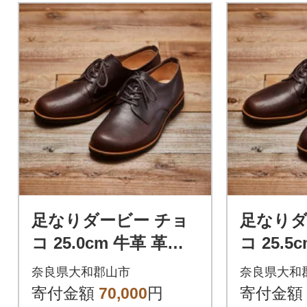
足なりダービー チョ
足なりダ
コ 25.0cm 牛革 革靴
コ 25.5
KOTOKA メンズシュ
KOTO
奈良県大和郡山市
奈良県大和
ーズ KTO-3001
ーズ KTO
寄付金額
70,000
円
寄付金額