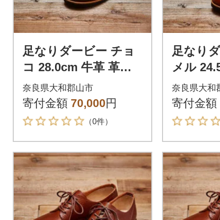
足なりダービー チョ
足なりダ
コ 28.0cm 牛革 革靴
メル 24.
KOTOKA メンズシュ
靴 KOT
奈良県大和郡山市
奈良県大和
ーズ KTO-3001
ューズ KT
寄付金額
70,000
円
寄付金額
（0件）