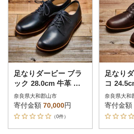
足なりダービー ブラ
足なりダ
ック 28.0cm 牛革 革
コ 24.5
靴 KOTOKA メンズシ
KOTO
奈良県大和郡山市
奈良県大和
ューズ KTO-3001
ーズ KTO
寄付金額
70,000
円
寄付金額
（0件）