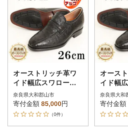
オーストリッチ革ワ
オース
イド幅広スワローモ
イド幅
カスリッポン 5cmア
カスリッ
奈良県大和郡山市
奈良県大和
ップシューズ No.67
ップシュー
寄付金額
85,000
円
寄付金額
黒 26cm
黒 25.5c
（0件）