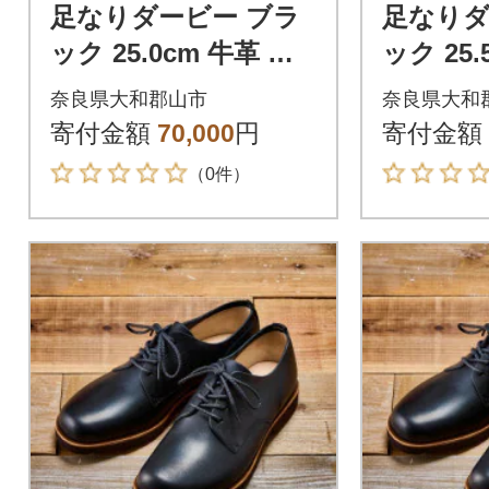
足なりダービー ブラ
足なりダ
ック 25.0cm 牛革 革
ック 25.
靴 KOTOKA メンズシ
靴 KOT
奈良県大和郡山市
奈良県大和
ューズ KTO-3001
ューズ KT
寄付金額
70,000
円
寄付金額
（0件）