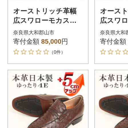
オーストリッチ革幅
オース
広スワローモカスリ
広スワ
ッポン 5cmアップシ
ッポン 
奈良県大和郡山市
奈良県大和
ューズ No.67 ブラウ
ューズ N
寄付金額
85,000
円
寄付金額
ン 26.5cm
ン 26cm
（0件）