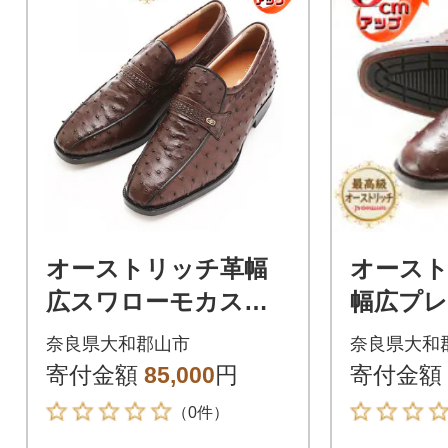
オーストリッチ革幅
オースト
広スワローモカスリ
幅広プ
ッポン 5cmアップシ
ポン 5
奈良県大和郡山市
奈良県大和
ューズ No.67 ブラウ
ーズ No
寄付金額
85,000
円
寄付金額
ン 23.5cm
26.5cm
（0件）