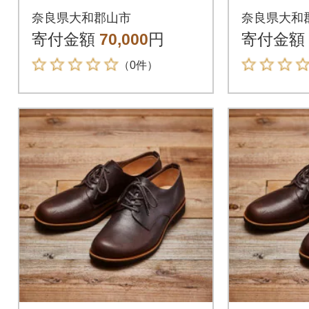
KOTOKA メンズシュ
KOTO
奈良県大和郡山市
奈良県大和
ーズ KTO-3001
ーズ KTO
寄付金額
70,000
円
寄付金額
（0件）