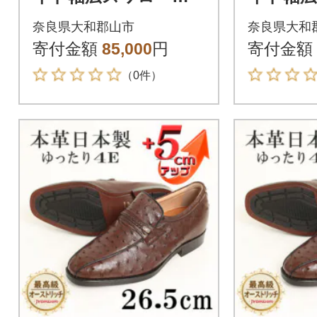
カスリッポン 5cmア
カスリッ
奈良県大和郡山市
奈良県大和
ップシューズ No.67
ップシュー
寄付金額
85,000
円
寄付金額
黒 24cm
黒 23.5c
（0件）