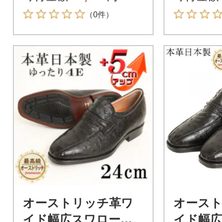
黒 25cm
黒 24.5c
（0件）
オーストリッチ革ワ
オース
イド幅広スワローモ
イド幅