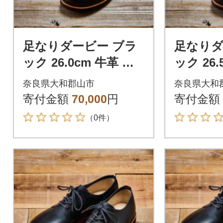
足なりダービー ブラ
足なりダ
ック 26.0cm 牛革 革
ック 26.
靴 KOTOKA メンズシ
靴 KOT
奈良県大和郡山市
奈良県大和
ューズ KTO-3001
ューズ KT
寄付金額
70,000
円
寄付金額
（0件）