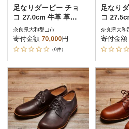
足なりダービー チョ
足なりダ
コ 27.0cm 牛革 革靴
コ 27.5
KOTOKA メンズシュ
KOTO
奈良県大和郡山市
奈良県大和
ーズ KTO-3001
ーズ KTO
寄付金額
70,000
円
寄付金額
（0件）