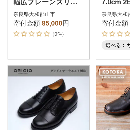
幅広プレーンスリッ
7.0cm 
ポン 5cmアップシュ
革 レザ
奈良県大和郡山市
奈良県大和
ーズ No.65 ブラウン
士靴 OR
寄付金額
85,000
円
寄付金額
23.5cm
（0件）
選べる：