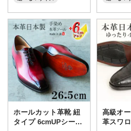
ホールカット革靴 紐
高級オ
タイプ 6cmUPシーク
革スワ