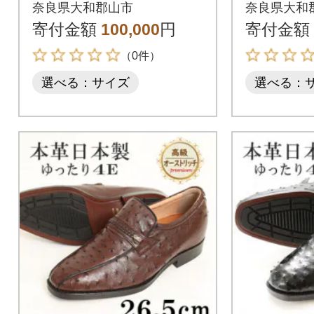
レットシューズ No.1
ッポン 
奈良県大和郡山市
奈良県大和
380 ボルドー 26.5cm
な紳士靴 N
寄付金額
100,000
円
寄付金額
26.5cm
（0件）
選べる：サイズ
選べる：