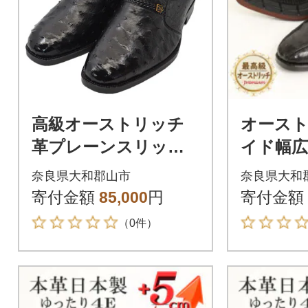
高級オーストリッチ
オース
革プレーンスリッポ
イド幅
ン 幅広4Eワイドな紳
カスリッ
奈良県大和郡山市
奈良県大和
士靴 No.1265 黒 25cm
ップシュー
寄付金額
85,000
円
寄付金額
黒 26.5c
（0件）