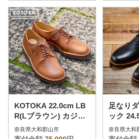
KOTOKA 22.0cm LB
足なりダ
R(Lブラウン) カジュ
ック 24.
アルシューズ 婦人靴
靴 KOT
奈良県大和郡山市
奈良県大和
牛革 KTO2006L
ューズ KT
寄付金額
75,000
円
寄付金額