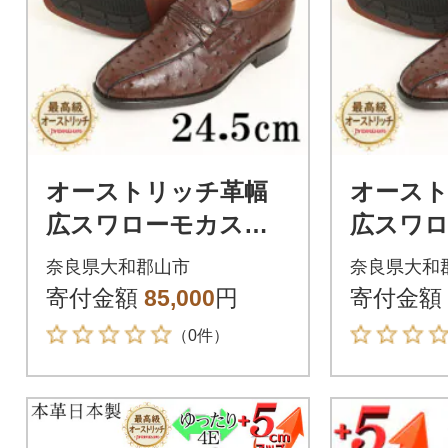
オーストリッチ革幅
オース
広スワローモカスリ
広スワ
ッポン 5cmアップシ
ッポン 
奈良県大和郡山市
奈良県大和
ューズ No.67 ブラウ
ューズ N
寄付金額
85,000
円
寄付金額
ン 24.5cm
ン 24cm
（0件）