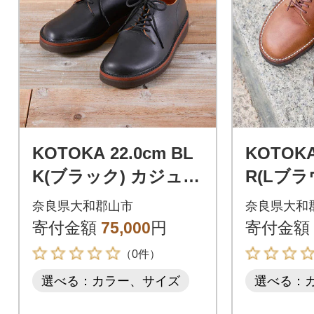
KOTOKA 22.0cm BL
KOTOKA
K(ブラック) カジュア
R(Lブラ
ルシューズ 婦人靴 牛
アルシュ
奈良県大和郡山市
奈良県大和
革 KTO2002L
牛革 KTO
寄付金額
75,000
円
寄付金額
（0件）
選べる：カラー、サイズ
選べる：