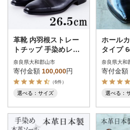
革靴 内羽根ストレー
ホールカ
トチップ 手染めレザ
タイプ 
ー 本革底 紐タイプ N
レットシュ
奈良県大和郡山市
奈良県大和
o.378 モノクロ 26.5c
380 モノ
寄付金額
100,000
円
寄付金額
m
（6件）
選べる：サイズ
選べる：