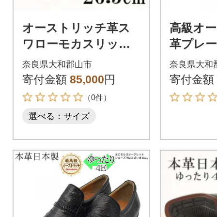
オーストリッチ革ス
高級オ
ワローモカスリッポ
革プレ
ン 幅広4Eワイドな革
ン 幅広
奈良県大和郡山市
奈良県大和
靴 No.1267 ブラウン
士靴 No.1
寄付金額
85,000
円
寄付金額
26.5cm
m
（0件）
選べる：サイズ