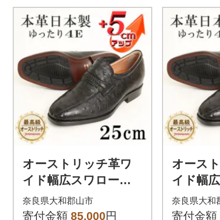
オーストリッチ革ワ
オース
イド幅広スワローモ
イド幅
カスリッポン 5cmア
カスリッ
奈良県大和郡山市
奈良県大和
ップシューズ No.67
ップシュー
寄付金額
85,000
円
寄付金額