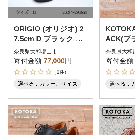
ORIGIO (オリジオ) 2
KOTOKA
7.5cm D ブラック 牛
ACK(ブ
革 レザーシューズ 紳
ュアルシ
奈良県大和郡山市
奈良県大和
士靴 ORG300
靴 牛革 K
寄付金額
77,000
円
寄付金額
（0件）
選べる：カラー、サイズ
選べる：