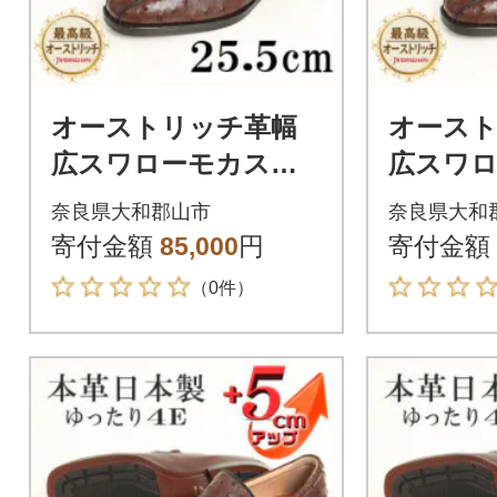
オーストリッチ革幅
オース
広スワローモカスリ
広スワ
ッポン 5cmアップシ
ッポン 
奈良県大和郡山市
奈良県大和
ューズ No.67 ブラウ
ューズ N
寄付金額
85,000
円
寄付金額
ン 25.5cm
ン 25cm
（0件）