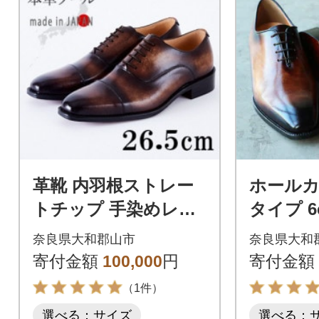
革靴 内羽根ストレー
ホールカ
トチップ 手染めレザ
タイプ 
ー 本革底 紐タイプ N
レットシュ
奈良県大和郡山市
奈良県大和
o.378 セピア 26.5cm
380 セピ
寄付金額
100,000
円
寄付金額
（1件）
選べる：サイズ
選べる：