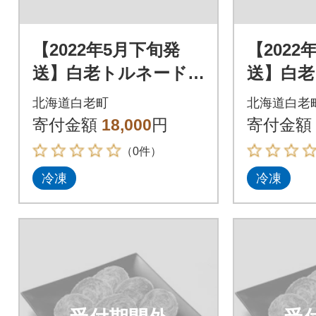
【2022年5月下旬発
【2022
送】白老トルネード
送】白老
ステーキ 1パック3枚
ステーキ
北海道白老町
北海道白老
(合計180g)×3パック
(合計18
寄付金額
18,000
円
寄付金額
（0件）
冷凍
冷凍