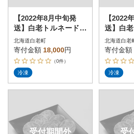
【2022年8月中旬発
【2022
送】白老トルネード
送】白老
ステーキ 1パック3枚
ステーキ
北海道白老町
北海道白老
(合計180g)×3パック
(合計18
寄付金額
18,000
円
寄付金額
（0件）
冷凍
冷凍
受付期間外
受