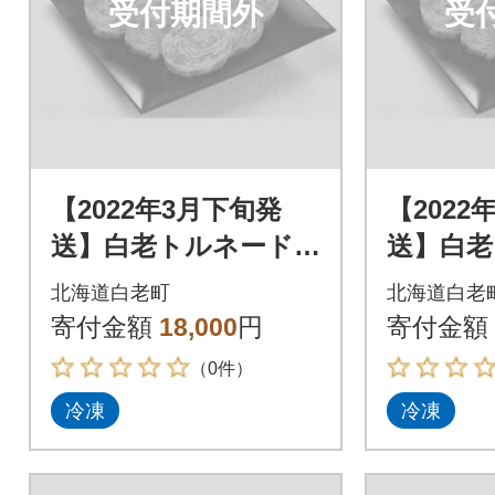
受付期間外
受
【2022年3月下旬発
【2022
送】白老トルネード
送】白老
ステーキ 1パック3枚
ステーキ
北海道白老町
北海道白老
(合計180g)×3パック
(合計18
寄付金額
18,000
円
寄付金額
（0件）
冷凍
冷凍