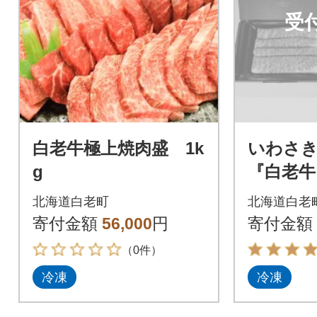
受
白老牛極上焼肉盛 1k
いわさ
g
『白老牛
g・黒毛
北海道白老町
北海道白老
グ×4個
寄付金額
56,000
円
寄付金額
ギフトA
（0件）
冷凍
冷凍