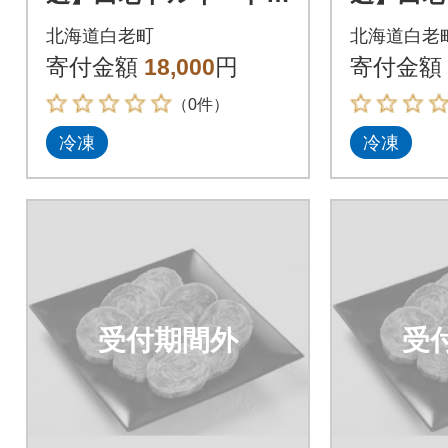
ステーキ 1パック3枚
ステーキ
北海道白老町
北海道白老
(合計180g)×3パック
(合計18
寄付金額
18,000
円
寄付金額
（0件）
冷凍
冷凍
受付期間外
受