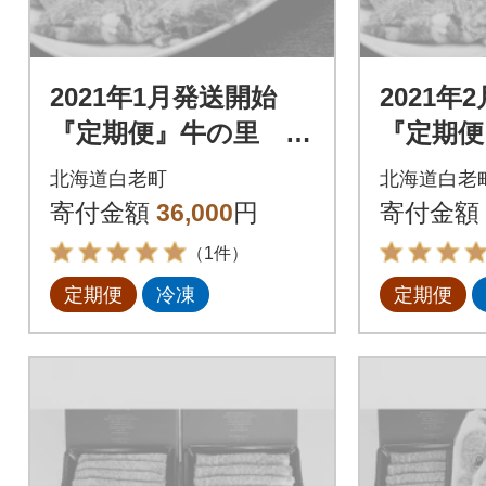
2021年1月発送開始
2021年
『定期便』牛の里 高
『定期便
級黒毛和牛「白老牛」
級黒毛和
北海道白老町
北海道白老
の贅沢詰め合わせセ
の贅沢
寄付金額
36,000
円
寄付金額
ットB全3回
ットB全
（1件）
定期便
冷凍
定期便