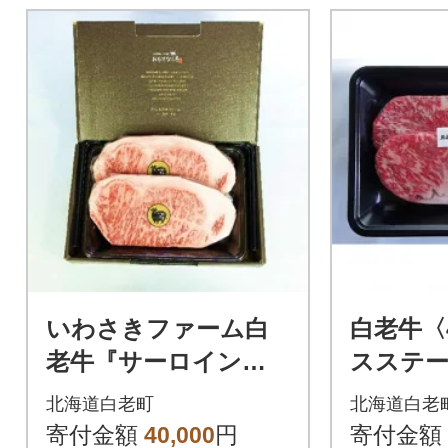
いわさきファーム白
白老牛〈
老牛『サーロインス
スステーキ
テーキ約400g』ギフ
枚)(たれ
北海道白老町
北海道白老
トAセット
寄付金額
40,000
円
寄付金額