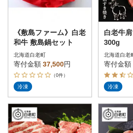
《敷島ファーム》白老
白老牛
和牛 敷島鍋セット
300g
北海道白老町
北海道白老
寄付金額
37,500
円
寄付金額
（0件）
冷凍
冷凍