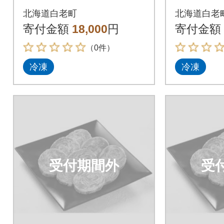
ステーキ 1パック3枚
ステーキ
北海道白老町
北海道白老
(合計180g)×3パック
(合計18
寄付金額
18,000
円
寄付金額
（0件）
冷凍
冷凍
受付期間外
受