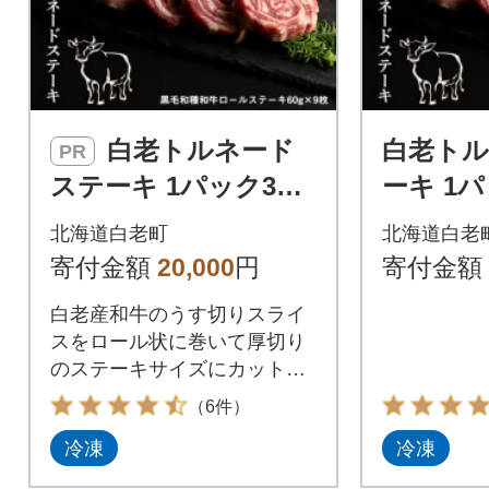
白老トルネード
白老ト
PR
ステーキ 1パック3枚
ーキ 1
(合計180g)×3パック
180g)
北海道白老町
北海道白老
寄付金額
20,000
円
寄付金額
白老産和牛のうす切りスライ
スをロール状に巻いて厚切り
のステーキサイズにカットし
ました。
（6件）
冷凍
冷凍