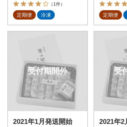
ットB全3回
ットB全
（1件）
定期便
冷凍
定期便
受付期間外
受
2021年1月発送開始
2021年