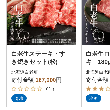
白老牛ステーキ・す
白老牛ロ
き焼きセット(松)
キ 180
北海道白老町
北海道白老
寄付金額
167,000
円
寄付金額
（0件）
冷凍
冷凍