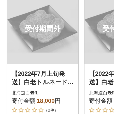
受付期間外
受
【2022年7月上旬発
【2022
送】白老トルネード
送】白老
ステーキ 1パック3枚
ステーキ
北海道白老町
北海道白老
(合計180g)×3パック
(合計18
寄付金額
18,000
円
寄付金額
（0件）