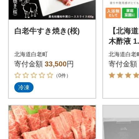
白老牛すき焼き(桜)
【北海道
木酢液 1
ト
北海道白老町
北海道白老
寄付金額
33,500
円
寄付金額
（0件）
冷凍