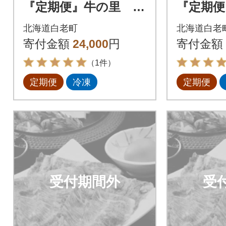
『定期便』牛の里 高
『定期便
級黒毛和牛「白老牛」
級黒毛和
北海道白老町
北海道白老
の贅沢詰め合わせセ
の贅沢
寄付金額
24,000
円
寄付金額
ットA全2回
ットA全
（1件）
定期便
冷凍
定期便
受付期間外
受