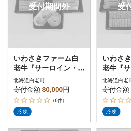
受付期間外
受
いわさきファーム白
いわさ
老牛『サーロイン・
老牛『サ
シンシン・ロース・
シンシ
北海道白老町
北海道白老
ウデ肉 約1.4kg』ギ
上カルビ
寄付金額
80,000
円
寄付金額
フトBセット
2kg』
（0件）
冷凍
冷凍