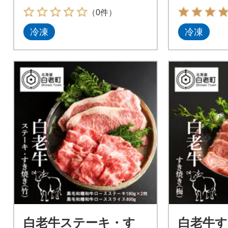
（0件）
冷凍
冷凍
白老牛ステーキ・す
白老牛す