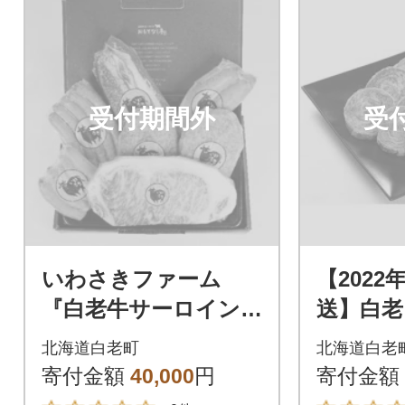
受付期間外
受
いわさきファーム
【2022
『白老牛サーロイン・
送】白老
黒毛和牛ハンバーグ・
ステーキ
北海道白老町
北海道白老
ウインナー等』精肉&
(合計18
寄付金額
40,000
円
寄付金額
加工品ギフトBセット