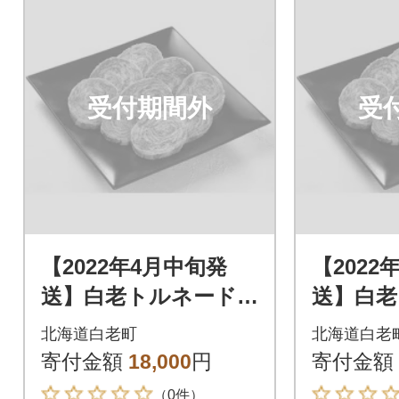
受付期間外
受
【2022年4月中旬発
【2022
送】白老トルネード
送】白老
ステーキ 1パック3枚
ステーキ
北海道白老町
北海道白老
(合計180g)×3パック
(合計18
寄付金額
18,000
円
寄付金額
（0件）