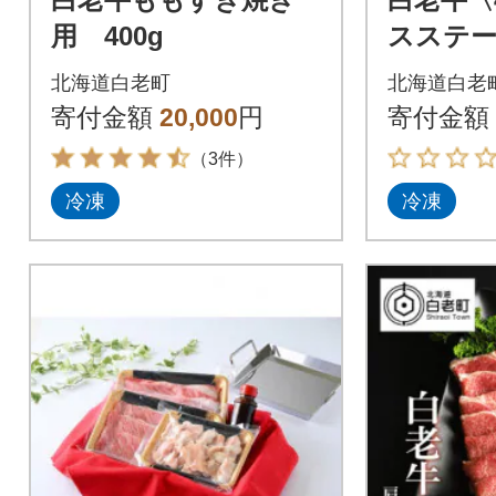
用 400g
スステーキ
枚)(たれ
北海道白老町
北海道白老
寄付金額
20,000
円
寄付金額
（3件）
冷凍
冷凍