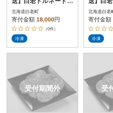
送】白老トルネード
送】白老
ステーキ 1パック3枚
ステーキ
北海道白老町
北海道白老
(合計180g)×3パック
(合計18
寄付金額
18,000
円
寄付金額
（0件）
冷凍
冷凍
受付期間外
受