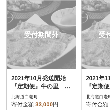
受付期間外
受
2021年10月発送開始
2021年
『定期便』牛の里 高
『定期便
級黒毛和牛「白老牛」
級黒毛和
北海道白老町
北海道白老
の贅沢詰め合わせセ
の贅沢
寄付金額
33,000
円
寄付金額