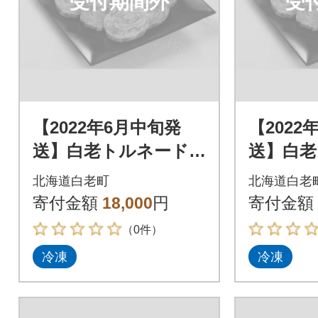
受付期間外
受
【2022年6月中旬発
【2022
送】白老トルネード
送】白老
ステーキ 1パック3枚
ステーキ
北海道白老町
北海道白老
(合計180g)×3パック
(合計18
寄付金額
18,000
円
寄付金額
（0件）
冷凍
冷凍