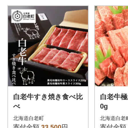
白老牛すき焼き食べ比
白老牛極
べ
0g
北海道白老町
北海道白老
寄付金額
33,500
円
寄付金額