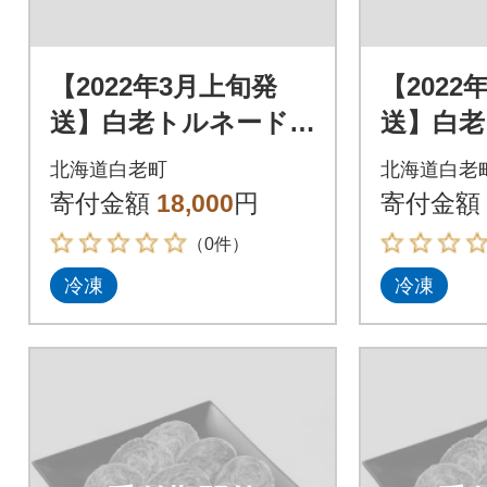
【2022年3月上旬発
【2022
送】白老トルネード
送】白老
ステーキ 1パック3枚
ステーキ
北海道白老町
北海道白老
(合計180g)×3パック
(合計18
寄付金額
18,000
円
寄付金額
（0件）
冷凍
冷凍