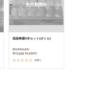
受付期間外
国産蜂蜜6本セット(ボトル)
愛知県南知多町
寄付金額
50,000
円
（0件）