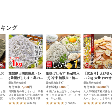
ンキング
00
愛知県日間賀島産・1k
釜揚げしらす 1kg(箱入
【訳あり】えびせ
セッ
g釜揚げしらす・島の工
り) 冷凍 無添加・無着
い 2kg 大量 われ
町産
場から直送
色・減塩
自家製せんべい 天
愛知県南知多町
愛知県南知多町
愛知県南知多町
店
寄付金額
7,000
円
寄付金額
8,000
円
寄付金額
14,000
円
っと詰
日間賀島の島しらすは、栄養
水揚げされたばかりのものを
大人気!製造工程で発生
やかな
分を豊富に含んだ川の水が流
すぐさま釜揚げしたしらす
きさ不揃い又は割れた
を訳あ
れ着く伊勢湾と三河湾で獲れ
を、1kgお届け!
んべいをおいしさその
た良質なしらすです。
お届けします。
(434件)
(1,362件)
(163件)