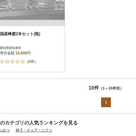
国産蜂蜜2本セット(瓶)
愛知県南知多町
寄付金額
15,000
円
（0件）
10件
（1～10件目）
1
のカテゴリの人気ランキングを見る
ちみつ
椅子・チェア・ソファ