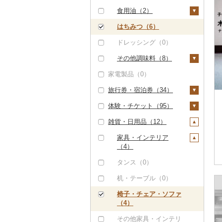
（0）
その他果物（2）
その他洋菓子（2）
豆腐・納豆（0）
（0）
八女茶（0）
サバ（6）
レタス（0）
食用油（2）
文旦（0）
その他酒（0）
但馬牛（0）
びわ（1）
煎餅・おかき（43）
漬物（7）
その他魚介・加工品
その他茶（0）
さんま（0）
その他野菜（5）
えごま油（0）
はちみつ（6）
まどんな（0）
（131）
土佐あかうし（0）
ブルーベリー（0）
羊羹（0）
梅干（0）
缶詰・瓶詰（8）
鯛（10）
オリーブオイル（2）
ドレッシング（0）
ポンカン（0）
佐賀牛（0）
パイナップル（0）
饅頭（0）
キムチ（7）
肉（0）
乾物（12）
のどぐろ（0）
ごま油（0）
その他調味料（8）
その他柑橘（1）
長崎和牛（0）
栗（0）
大福（0）
その他漬物（0）
魚（1）
燻製（スモーク）
家電製品（0）
ふぐ（17）
その他食用油（0）
みりん（0）
（0）
あか牛（0）
その他果物（1）
その他和菓子（6）
果物（0）
旅行券・宿泊券（34）
ブリ（1）
ケチャップ（0）
おせち（6）
宮崎牛（0）
ジャム（1）
体験・チケット（95）
ほっけ（0）
こしょう（0）
旅行券（0）
その他加工品（18）
その他牛肉（精肉）
その他缶詰・瓶詰
雑貨・日用品（12）
その他鮮魚（7）
その他調味料（8）
宿泊券（34）
PayPay商品券（6）
（23）
（6）
食事券（42）
家具・インテリア
（4）
温泉・サウナ・スパ利
用券（1）
タンス（0）
水族館（0）
机・テーブル（0）
動物園（0）
椅子・チェア・ソファ
（4）
釣り（28）
その他家具・インテリ