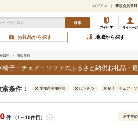
ログイン
新規会員登録
検索
お礼品から探す
地域から探す
愛知県
南知多町
|椅子・チェア・ソファのふるさと納税お礼品・
検索条件：
愛知県南知多町
はちみつ
椅子・チェア・ソ
0
おすすめ
件 （1～10件目）
寄付金額
解除
地域
解除
おすすめ
円～
新着順