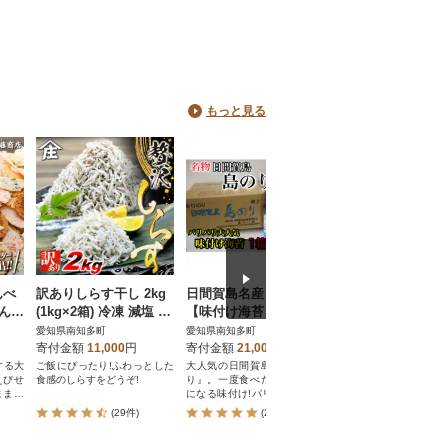
もっと見る
んべ
訳ありしらす干し 2kg
日間賀島名産・島のり
【訳あり】割れせん
せん
(1kg×2箱) 冷凍 減塩 南
【味付け海苔】12本入
半の折れせんべい 
藤商
知多町師崎 山庄水産
り(1箱)
しみセット えびせ
愛知県南知多町
愛知県南知多町
愛知県南知多町
い
寄付金額
11,000
円
寄付金額
21,000
円
寄付金額
10,000
円
する大
ご飯にぴったり!ふわっとした
大人気の日間賀島名産『島の
豊半で人気のわれせん
えびせ
食感のしらすをどうぞ!
り』。一度食べたらやみつき
です!どの味が入ってい
ままで
になる味付け!パリパリ食感も
届いてからのお楽しみ!
たまりません!
(29件)
(29件)
(37件)