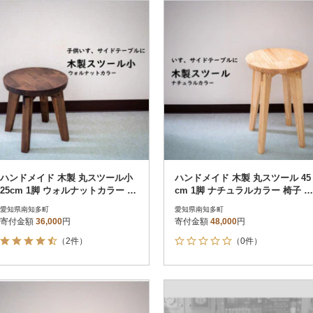
円
レビュー
レビュー
決済方法
解除
寄付金額
PayPay
発送種別
解除
クレジットカード決済
寄付金額
通常
Amazon Pay
冷蔵便
楽天ペイ
冷凍便
メルペイ
コンビニ支払い
ソフトバンクまとめて支払い
au PAY（auかんたん決済）
ハンドメイド 木製 丸スツール小
ハンドメイド 木製 丸スツール 45
d払い
25cm 1脚 ウォルナットカラー 椅
cm 1脚 ナチュラルカラー 椅子 イ
金融機関(Pay-easy決済)
子 インテリア 子供用
ンテリア
愛知県南知多町
愛知県南知多町
寄付金額
36,000
円
寄付金額
48,000
円
（2件）
（0件）
解除
結果を見る（
10
件