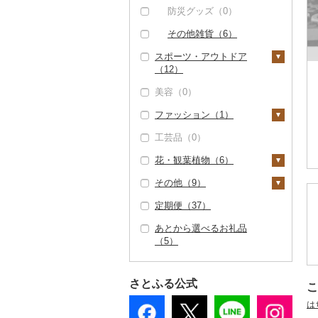
防災グッズ（0）
その他雑貨（6）
スポーツ・アウトドア
（12）
美容（0）
ゴルフ（0）
ファッション（1）
釣り（6）
工芸品（0）
サイクリング（0）
鞄・バッグ（0）
花・観葉植物（6）
アウトドア・キャンプ
洋服（1）
（6）
その他（9）
女性・レディース
和服（0）
観葉植物・苗木（0）
その他スポーツ（0）
（1）
定期便（37）
靴・履物（0）
花（6）
地域サービス（9）
男性・メンズ（1）
あとから選べるお礼品
アクセサリー（0）
胡蝶蘭（0）
盆栽・その他（0）
その他（0）
（5）
子供・ベビー（0）
その他服飾小物（0）
造花・プリザーブドフ
その他洋服（0）
ラワー（0）
さとふる公式
こ
その他花（5）
は