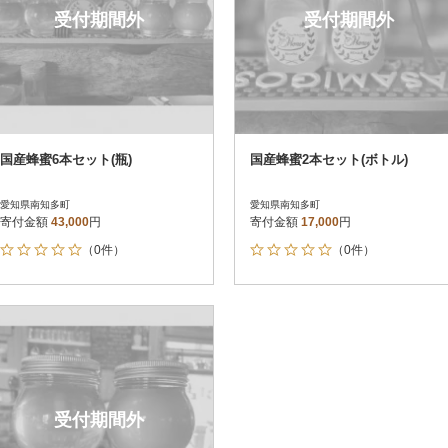
受付期間外
受付期間外
国産蜂蜜6本セット(瓶)
国産蜂蜜2本セット(ボトル)
愛知県南知多町
愛知県南知多町
寄付金額
43,000
円
寄付金額
17,000
円
（0件）
（0件）
受付期間外