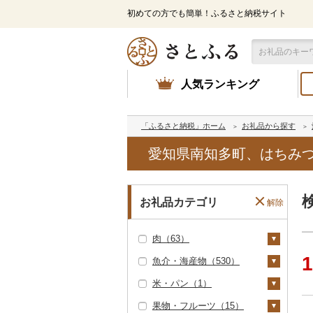
初めての方でも簡単！ふるさと納税サイト
人気ランキング
「ふるさと納税」ホーム
お礼品から探す
愛知県南知多町、はちみつ
お礼品カテゴリ
解除
肉（63）
1
魚介・海産物（530）
牛肉（精肉）（38）
米・パン（1）
ステーキ（8）
牛肉（加工品）（5）
カニ（21）
果物・フルーツ（15）
すき焼き（13）
ハンバーグ（4）
豚肉（精肉）（16）
ズワイガニ（0）
エビ（41）
米（0）