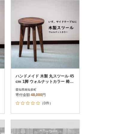
お届け時間帯指定可
発送される月指定可
件数順
90
評価順
120
が高い順
その他
解除
が低い順
さとふる限定のお礼品
定期便
さとふるアプリdeワンストップ申請
対象
ハンドメイド 木製 丸スツール 45
cm 1脚 ウォルナットカラー 椅子
インテリア
愛知県南知多町
寄付金額
48,000
円
（0件）
）