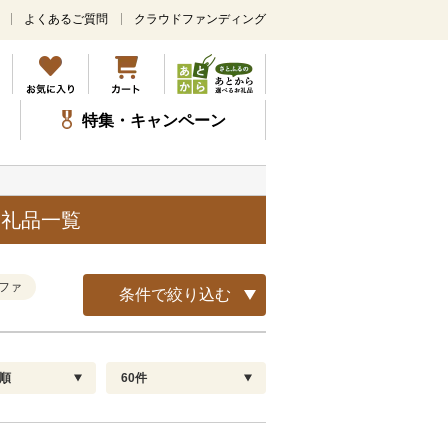
よくあるご質問
クラウドファンディング
メ
イ
ン
コ
ン
特集・キャンペーン
テ
ン
ツ
に
ス
返礼品一覧
キ
ッ
プ
ファ
条件で絞り込む
順
60件
配送指定
解除
順
30
お届け日時指定可
60