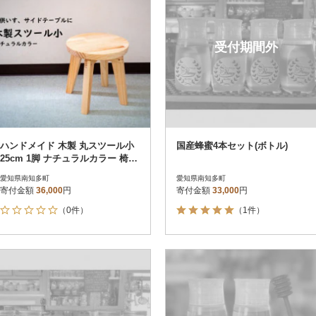
受付期間外
ハンドメイド 木製 丸スツール小
国産蜂蜜4本セット(ボトル)
25cm 1脚 ナチュラルカラー 椅子
インテリア 子供用
愛知県南知多町
愛知県南知多町
寄付金額
36,000
円
寄付金額
33,000
円
（0件）
（1件）