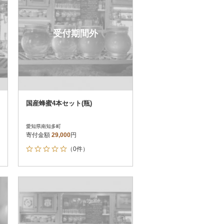
受付期間外
国産蜂蜜4本セット(瓶)
愛知県南知多町
寄付金額
29,000
円
（0件）