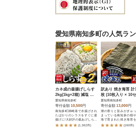
愛知県南知多町の人気ラ
カネ成の釜揚げしらす
訳あり 焼き海苔 計1
2kg(1kg×2箱) 減塩 無
枚 (10枚入り × 10
添加 無着色 冷凍
ト) 小分け 南知多
愛知県南知多町
愛知県南知多町
寄付金額
10,500
円
寄付金額
13,000
円
南知多町師崎港で水揚げされ
潮の香りと旨みがぎゅ
たばかりのシラスをすぐに釜
まっている南知多の穏
揚げに!大好評の釜あげしらす
海で育まれた焼き海苔
を合計2kgお届け!
りで提供
(1,362件)
(160件)