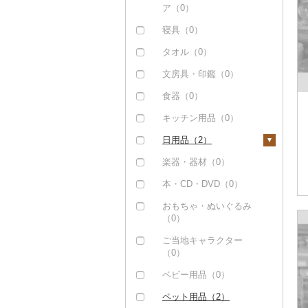
ダイビング（0）
ア（0）
スキーチケット・リフ
寝具（0）
ト券（0）
タオル（0）
ゴルフプレー券（0）
文房具・印鑑（0）
花火大会チケット
（0）
食器（0）
カタログギフト（0）
キッチン用品（0）
その他体験・チケット
日用品（2）
（19）
洗剤（0）
楽器・器材（0）
トイレットペーパー
本・CD・DVD（0）
（0）
おもちゃ・ぬいぐるみ
ティッシュ（0）
（0）
その他日用品（2）
ご当地キャラクター
（0）
ベビー用品（0）
ペット用品（2）