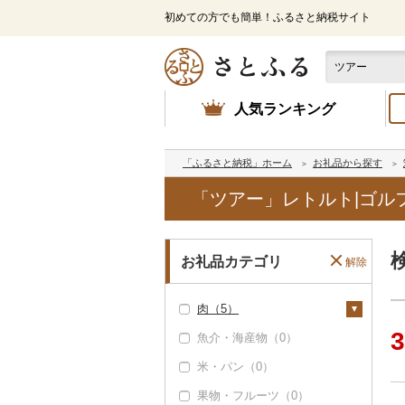
初めての方でも簡単！ふるさと納税サイト
人気ランキング
「ふるさと納税」ホーム
お礼品から探す
「ツアー」レトルト|ゴル
お礼品カテゴリ
解除
肉（5）
3
魚介・海産物（0）
牛肉（精肉）（0）
米・パン（0）
牛肉（加工品）（5）
果物・フルーツ（0）
ハンバーグ（0）
豚肉（精肉）（0）