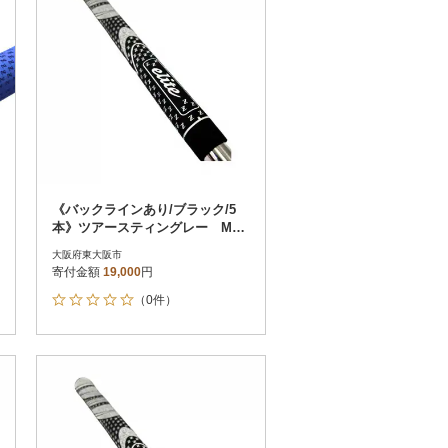
《バックラインあり/ブラック/5
本》ツアースティングレー M60
ゴルフ練習器具 エリートグリ
大阪府東大阪市
ップ
寄付金額
19,000
円
（0件）