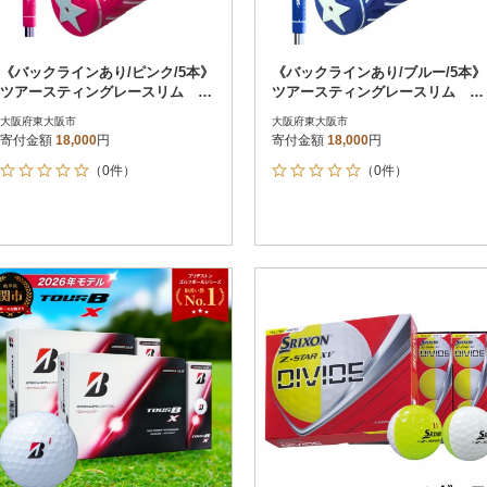
《バックラインあり/ピンク/5本》
《バックラインあり/ブルー/5本》
ツアースティングレースリム ゴ
ツアースティングレースリム ゴ
ルフ練習器具 エリートグリップ
ルフ練習器具 エリートグリップ
大阪府東大阪市
大阪府東大阪市
寄付金額
18,000
円
寄付金額
18,000
円
（0件）
（0件）