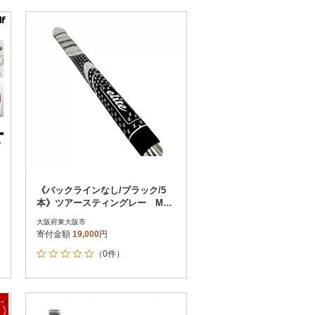
《バックラインなし/ブラック/5
本》ツアースティングレー M60
ゴルフ練習器具 エリートグリ
大阪府東大阪市
ップ
寄付金額
19,000
円
（0件）