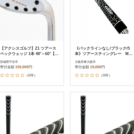
【アクシスゴルフ】Z1 ツアース
《バックラインなし/ブラック/5
ペックウェッジ 1本 48°～60°【フ
本》ツアースティングレー M58
ィッティング券】
ゴルフ練習器具 エリートグリ
茨城県守谷市
大阪府東大阪市
ップ
寄付金額
150,000
円
寄付金額
19,000
円
（0件）
（0件）