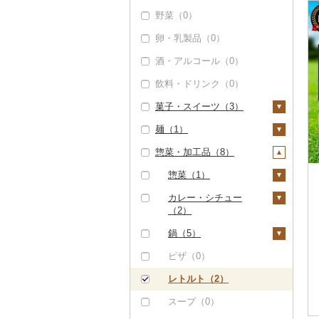
野菜（0）
もつ鍋（5）
豚肉（加工品）（0）
卵・乳製品（0）
ローストビーフ（0）
鶏肉（0）
酒・アルコール（0）
ビーフジャーキー
鹿肉（0）
（0）
飲料・ドリンク（0）
馬肉（0）
その他牛肉（加工品）
菓子・スイーツ（3）
羊肉・ラム肉（ジンギ
（0）
スカン）（0）
麺（1）
ケーキ（0）
鴨肉（0）
惣菜・加工品（8）
クッキー（0）
ラーメン（1）
猪肉（0）
焼き菓子（0）
うどん（1）
惣菜（1）
その他肉・加工品
プリン（0）
そば（1）
餃子（1）
カレー・シチュー
（0）
（2）
ゼリー（0）
パスタ（0）
シュウマイ（0）
カレー（2）
鍋（5）
チョコレート（0）
ひやむぎ（0）
コロッケ（0）
シチュー（0）
肉（5）
ピザ（0）
カステラ（0）
そうめん（0）
その他惣菜（0）
魚（0）
レトルト（2）
アイス・ジェラート
その他麺（0）
（3）
その他鍋（0）
スープ（0）