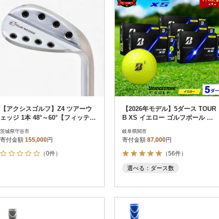
【アクシスゴルフ】Z4 ツアーウ
【2026年モデル】5ダース TOUR
ェッジ 1本 48°～60°【フィッティ
B XS イエロー ゴルフボール ブ
ング券 スペック要相談】
リヂストン ツアービー
茨城県守谷市
岐阜県関市
寄付金額
155,000
円
寄付金額
87,000
円
（0件）
（56件）
選べる：ダース数