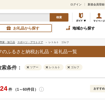
ログイン
新規会員登録
検索
お礼品から探す
地域から探す
惣菜・加工品
スポーツ・アウトドア
レトルト
ゴルフ
フのふるさと納税お礼品・返礼品一覧
検索条件：
ツアー
レトルト
ゴルフ
24
おすすめ
件 （1～60件目）
寄付金額
解除
地域
解除
おすすめ
円～
新着順