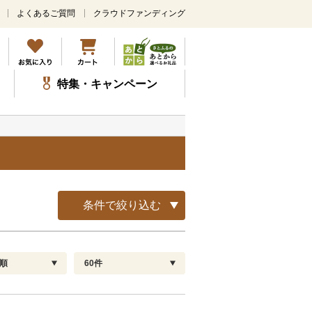
よくあるご質問
クラウドファンディング
メ
イ
ン
コ
ン
特集・キャンペーン
テ
ン
ツ
に
ス
キ
ッ
プ
条件で絞り込む
順
60件
配送指定
解除
順
30
お届け日時指定可
60