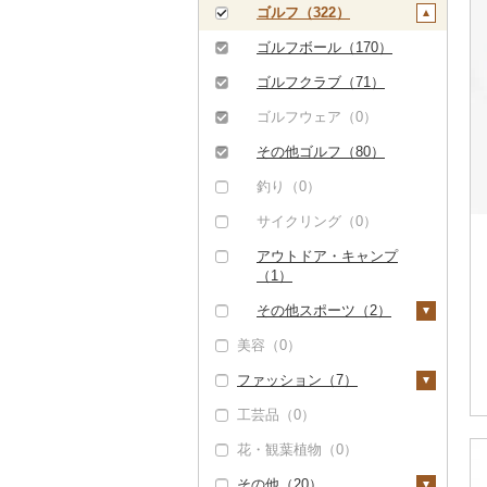
用券（3）
タンス（0）
寝具（0）
ゴルフ（322）
（紙券）（0）
水族館（1）
机・テーブル（1）
タオル（0）
ゴルフボール（170）
その他旅行券（54）
動物園（0）
椅子・チェア・ソファ
文房具・印鑑（0）
ゴルフクラブ（71）
（0）
釣り（14）
食器（1）
ゴルフウェア（0）
その他家具・インテリ
ダイビング（7）
グラス・カップ（1）
キッチン用品（0）
その他ゴルフ（80）
ア（0）
スキーチケット・リフ
タンブラー（0）
日用品（0）
釣り（0）
ト券（4）
箸（0）
楽器・器材（0）
サイクリング（0）
ゴルフプレー券（7）
スプーン・フォーク・
本・CD・DVD（4）
アウトドア・キャンプ
GDOふるさとゴルフ
花火大会チケット
ナイフ（0）
（1）
おもちゃ・ぬいぐるみ
プレークーポン（0）
（2）
皿・椀（0）
（0）
その他スポーツ（2）
その他のゴルフプレー
カタログギフト（0）
美容（0）
弁当箱（0）
ご当地キャラクター
ウェア・ユニフォーム
券（6）
その他体験・チケット
（6）
（0）
ファッション（7）
その他食器（0）
（536）
ベビー用品（0）
その他スポーツ（2）
工芸品（0）
鞄・バッグ（2）
ペット用品（0）
花・観葉植物（0）
トートバッグ・ショル
洋服（0）
防災グッズ（0）
ダーバッグ（0）
その他（20）
和服（0）