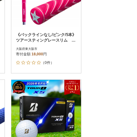
《バックラインなし/ピンク/5本》
ツアースティングレースリム ゴ
ルフ練習器具 エリートグリップ
大阪府東大阪市
寄付金額
18,000
円
（0件）