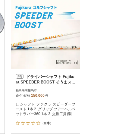
お届け時間帯指定可
発送される月指定可
件数順
90
評価順
120
が高い順
その他
解除
が低い順
さとふる限定のお礼品
定期便
さとふるアプリdeワンストップ申請
対象
ドライバーシャフト Fujiku
PR
ra SPEEDER BOOST そうまスポ
ーツ bx004-aa
福島県南相馬市
寄付金額
150,000
円
1. シャフト フジクラ スピーダーブ
件）
ースト 1本 2. グリップ ツアーベルベ
ットラバー360 1本 3. 交換工賃(製作
代)4. スリーブソケット(各種)+専用
（0件）
ソケットカバー付き(主要メーカー対
応可)以上4点セットになります。