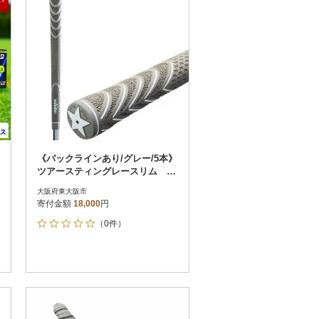
《バックラインあり/グレー/5本》
ツアースティングレースリム ゴ
ルフ練習器具 エリートグリップ
大阪府東大阪市
寄付金額
18,000
円
（0件）