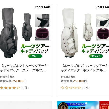
かせない信頼のゴルフ用品で、あな
たのポテンシャルを最大限に引き出
しませんか。
【ルーツゴルフ】ルーツツアーキ
【ルーツゴルフ】ルーツツアーキ
ャディバッグ グレー(ゴルフ,ゴ
ャディバッグ ホワイト(ゴルフ,
ルフ用品,ゴルフアイテム)
ゴルフ用品,ゴルフアイテム)
京都府京都市
京都府京都市
寄付金額
250,000
円
寄付金額
250,000
円
（1件）
（0件）