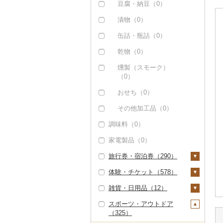
その他洋菓子（0）
豆腐・納豆（0）
煎餅・おかき（0）
漬物（0）
羊羹（0）
缶詰・瓶詰（0）
饅頭（0）
乾物（0）
大福（0）
燻製（スモーク）
（0）
その他和菓子（0）
おせち（0）
その他加工品（0）
調味料（0）
家電製品（0）
旅行券・宿泊券（290）
体験・チケット（578）
旅行券（110）
雑貨・日用品（12）
JTBふるさと旅行クー
宿泊券（193）
PayPay商品券（0）
ポン（Eメール発行）
スポーツ・アウトドア
食事券（16）
家具・インテリア
（0）
（325）
（1）
温泉・サウナ・スパ利
JTBふるさと旅行券