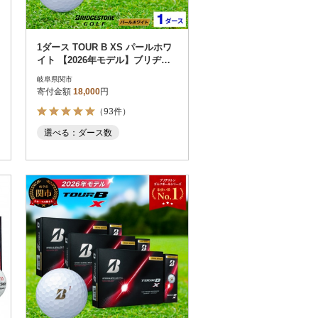
1ダース TOUR B XS パールホワ
イト 【2026年モデル】ブリヂス
トン
岐阜県関市
寄付金額
18,000
円
（93件）
選べる：ダース数