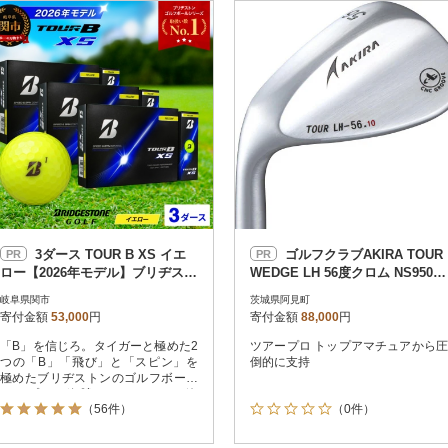
円
レビュー
レビュー
決済方法
解除
寄付金額
PayPay
発送種別
解除
クレジットカード決済
寄付金額
通常
Amazon Pay
冷蔵便
楽天ペイ
冷凍便
メルペイ
コンビニ支払い
ソフトバンクまとめて支払い
au PAY（auかんたん決済）
3ダース TOUR B XS イエ
ゴルフクラブAKIRA TOUR
PR
PR
d払い
ロー【2026年モデル】ブリヂスト
WEDGE LH 56度クロム NS950 S
金融機関(Pay-easy決済)
ン
(69-05)
岐阜県関市
茨城県阿見町
寄付金額
53,000
円
寄付金額
88,000
円
「B」を信じろ。タイガーと極めた2
ツアープロ トップアマチュアから圧
解除
結果を見る（
324
つの「B」「飛び」と「スピン」を
倒的に支持
極めたブリヂストンのゴルフボール
は、プロも絶賛するおすすめの逸
（56件）
（0件）
品。最新のツアーモデルは、圧倒的
な飛距離とアプローチでの操作性を
両立しています。スコアアップに欠