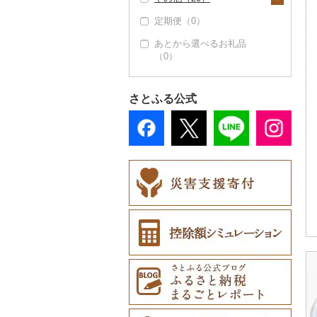
その他雑貨（0）
キャリーバッグ・スー
定期便（0）
靴・履物（0）
地域サービス（14）
ツケース（0）
あとから選べるお礼品
アクセサリー（0）
その他（8）
その他鞄・バッグ
（0）
（2）
その他服飾小物（5）
財布（0）
さとふる公式
ショール・ストール
（1）
ネクタイ・ベルト
（3）
マフラー・手袋（0）
その他服飾小物（1）