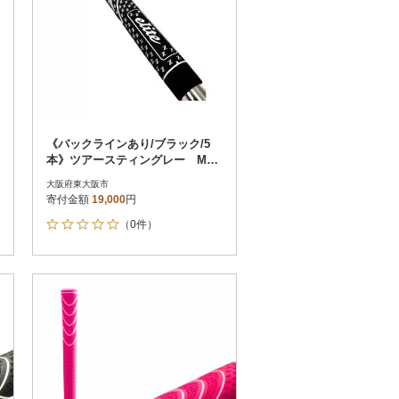
《バックラインあり/ブラック/5
本》ツアースティングレー M58
ゴルフ練習器具 エリートグリ
大阪府東大阪市
ップ
寄付金額
19,000
円
（0件）