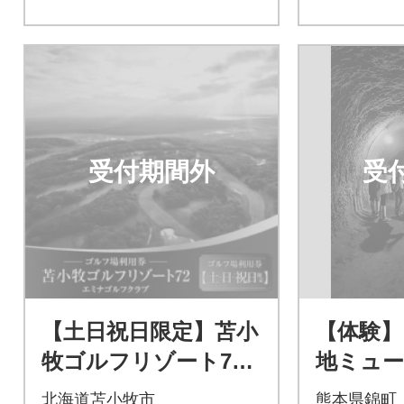
受付期間外
受
【土日祝日限定】苫小
【体験】
牧ゴルフリゾート72
地ミュ
エミナゴルフクラブ
タンダ
北海道苫小牧市
熊本県錦町