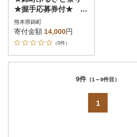
★握手応募券付★ ひ
みつ基地ミュージア
熊本県錦町
ム入館チケットと人
寄付金額
14,000
円
吉海軍キーマカレー
（0件）
セット
9件
（1～9件目）
1