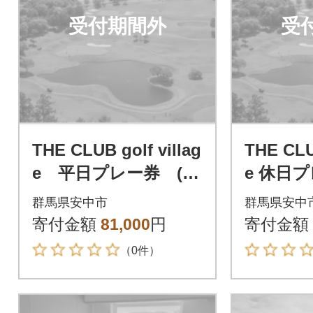
受付期間外
受
THE CLUB golf villag
THE CLUB
e 平日プレー券 (2
e 休日プ
4,000円分)
0円分)
群馬県安中市
群馬県安中
寄付金額
81,000
円
寄付金額
（0件）