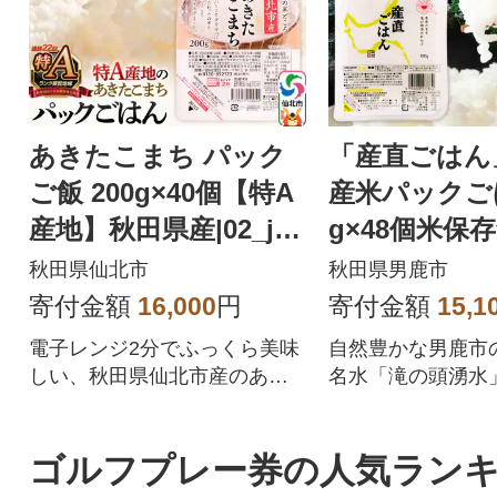
あきたこまち パック
「産直ごはん
ご飯 200g×40個【特A
産米パックごは
産地】秋田県産|02_jpr
g×48個米保存
-010801
3_aks-014801
秋田県仙北市
秋田県男鹿市
寄付金額
16,000
円
寄付金額
15,1
電子レンジ2分でふっくら美味
自然豊かな男鹿市
しい、秋田県仙北市産のあき
名水「滝の頭湧水
たこまちが召し上がれるパッ
げた、お米本来の
クごはん(パックライス)です。
味わえるパックご
家事の時短や、災害時の非常
忙しい時や一人暮
ゴルフプレー券の人気ラン
食や保存食としても大変便利
に、また、防災時