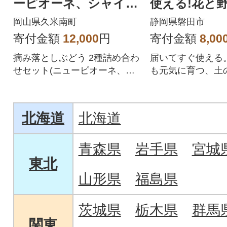
ーピオーネ、シャイン
使える!花と
マスカット) 1kg
「プレミアム
岡山県久米南町
静岡県磐田市
合計28L
寄付金額
12,000
円
寄付金額
8,00
摘み落としぶどう 2種詰め合わ
届いてすぐ使える
せセット(ニューピオーネ、シ
も元気に育つ、土
ャインマスカット)をお届けし
(R)こだわりの万
ます!
北海道
北海道
青森県
岩手県
宮城
東北
山形県
福島県
茨城県
栃木県
群馬
関東