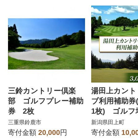
です。
してもご利用いた
三鈴カントリー倶楽
湯田上カント
部 ゴルフプレー補助
ブ利用補助券(3
券 2枚
1枚) ゴルフ
券 ゴルフ
三重県鈴鹿市
新潟県田上町
新潟県田上町
寄付金額
20,000
円
寄付金額
10,0