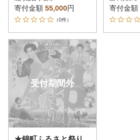
利用券 (南コースキ
館チケ
寄付金額
55,000
円
寄付金額
ャディ付)
軍キーマ
（0件）
受付期間外
★錦町ふるさと祭り