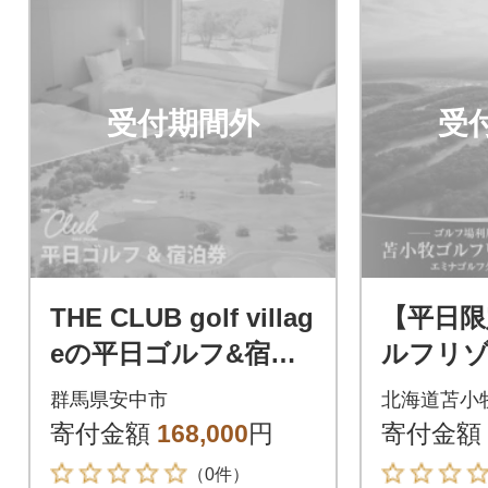
受付期間外
受
THE CLUB golf villag
【平日限
eの平日ゴルフ&宿泊
ルフリゾ
券(50,000円分)
ナ ゴル
群馬県安中市
北海道苫小
ルフ場利
寄付金額
168,000
円
寄付金額
スキャデ
（0件）