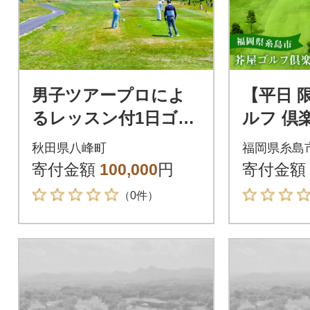
男子ツアープロによ
【平日 
るレッスン付1日ゴル
ルフ 倶
フプレー券(お食事付)|
(1名 様分
秋田県八峰町
福岡県糸島
16_hsr-050101
EE002]
寄付金額
100,000
円
寄付金額
（0件）