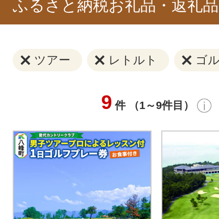
ふるさと納税お礼品・返礼品
ツアー
レトルト
ゴ
9
件 （1～9件目）