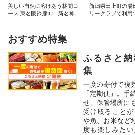
美しい自然に溶けあう林間コ
新潟県田上町の湯
ース 東名阪鈴鹿IC、新名神鈴
リークラブで利用
鹿PAから5分のアクセスの良さ
補助券です。
おすすめ特集
ふるさと納
集
一度の寄付で複
「定期便」。手
せ、保管場所に
受け取ることが
や魚、お米など
度も楽しみたい