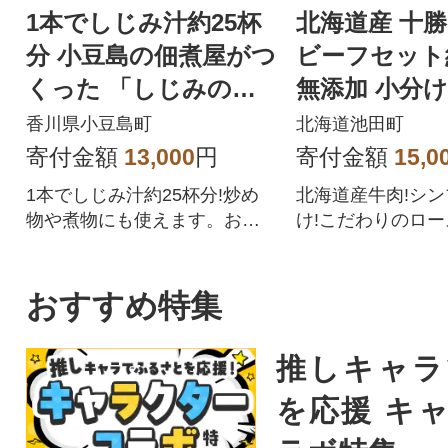
1本でしじみ汁約25杯
北海道産 十
分 小豆島の佃煮屋がつ
ビーフセット約
くった 「しじみの恵
無添加 小分け
み」3本
011-11-1】
香川県小豆島町
北海道池田町
寄付金額
13,000
円
寄付金額
15,0
1本でしじみ汁約25杯分!炒め
北海道産牛肉!シ
物や煮物にも使えます。お手
け!こだわりのロ
軽料理時短料理にもおすすめ
をご賞味ください
です。
おすすめ特集
推しキャラ
を応援 キ