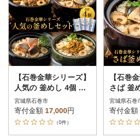
【石巻金華シリーズ】
【石巻金
人気の 釜めし 4個 セ
さば 釜め
ット タラコ さば 銀鮭
ト 宮城
宮城県石巻市
宮城県石巻
ほや 宮城県 石巻 釜飯
釜飯 本格
寄付金額
17,000
円
寄付金額
の素
の素
（0件）