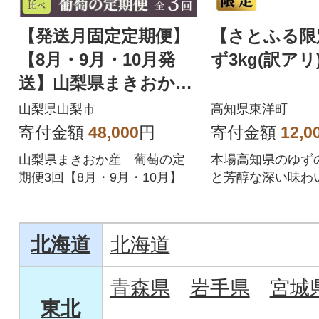
【発送月固定定期便】
【さとふる限
【8月・9月・10月発
ず3kg(訳アリ
送】山梨県まきおか
産 葡萄の定期便全3
山梨県山梨市
高知県東洋町
回
寄付金額
48,000
円
寄付金額
12,0
山梨県まきおか産 葡萄の定
本場高知県のゆず
期便3回【8月・9月・10月】
と芳醇な深い味わ
下さいませ。
北海道
北海道
青森県
岩手県
宮城
東北