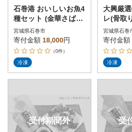
石巻港 おいしいお魚4
大興厳選
種セット (金華さばフ
レ(骨取
ィレ/味噌煮/塩焼/メヒ
製ソース
宮城県石巻市
宮城県石巻
カリ)
寄付金額
18,000
円
寄付金額
（0件）
冷凍
冷凍
受付期間外
受