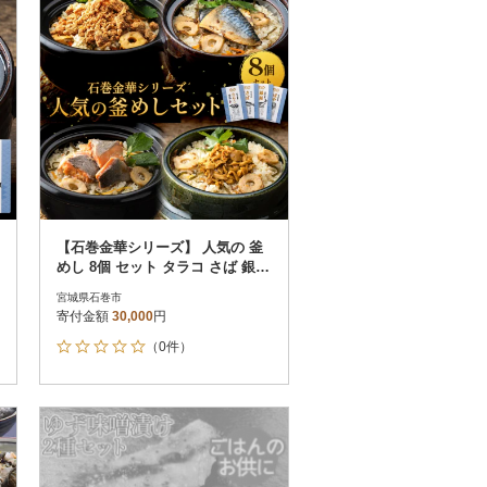
【石巻金華シリーズ】 人気の 釜
めし 8個 セット タラコ さば 銀鮭
ほや 宮城県 石巻 釜飯の素
宮城県石巻市
寄付金額
30,000
円
（0件）