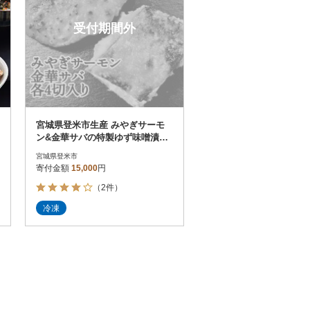
受付期間外
宮城県登米市生産 みやぎサーモ
ン&金華サバの特製ゆず味噌漬け
セット(各60g×4切、計8切)
宮城県登米市
寄付金額
15,000
円
（2件）
冷凍