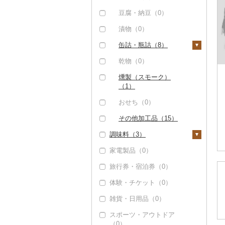
その他酒（0）
豆腐・納豆（0）
漬物（0）
缶詰・瓶詰（8）
肉（0）
乾物（0）
魚（8）
燻製（スモーク）
（1）
果物（0）
おせち（0）
ジャム（0）
その他加工品（15）
その他缶詰・瓶詰
調味料（3）
（2）
家電製品（0）
砂糖（0）
旅行券・宿泊券（0）
塩（0）
体験・チケット（0）
醤油（0）
雑貨・日用品（0）
味噌（0）
スポーツ・アウトドア
酢（0）
（0）