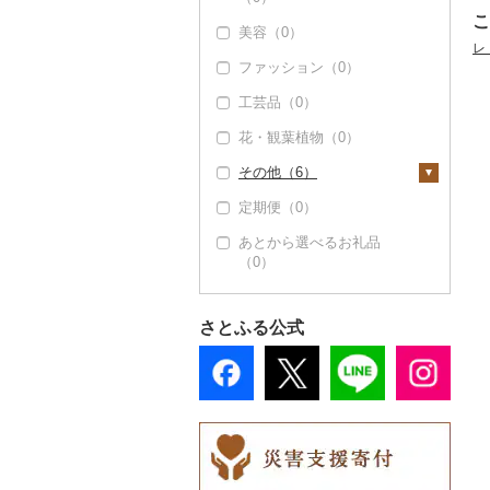
だし（0）
こ
美容（0）
食用油（0）
レ
ファッション（0）
はちみつ（0）
工芸品（0）
ドレッシング（0）
花・観葉植物（0）
その他調味料（3）
その他（6）
みりん（0）
定期便（0）
地域サービス（0）
ケチャップ（0）
あとから選べるお礼品
その他（6）
こしょう（0）
（0）
その他調味料（3）
さとふる公式