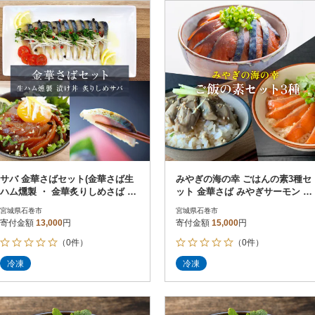
円
レビュー
レビュー
決済方法
解除
寄付金額
PayPay
発送種別
解除
クレジットカード決済
寄付金額
通常
Amazon Pay
冷蔵便
楽天ペイ
冷凍便
メルペイ
コンビニ支払い
ソフトバンクまとめて支払い
au PAY（auかんたん決済）
サバ 金華さばセット(金華さば生
みやぎの海の幸 ごはんの素3種セ
d払い
ハム燻製 ・ 金華炙りしめさば ・
ット 金華さば みやぎサーモン 漬
金融機関(Pay-easy決済)
金華さば漬け丼) 食べ比べ 惣菜
け丼 カンタン調理 牡蠣 炊き込み
宮城県石巻市
宮城県石巻市
寄付金額
13,000
円
寄付金額
15,000
円
（0件）
（0件）
解除
結果を見る（
10
件
冷凍
冷凍