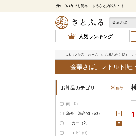
初めての方でも簡単！ふるさと納税サイト
人気ランキング
「ふるさと納税」ホーム
お礼品から探す
「金華さば」レトルト|鮭
お礼品カテゴリ
解除
肉（0）
1
魚介・海産物（53）
カニ（2）
ズワイガニ（2）
エビ（0）