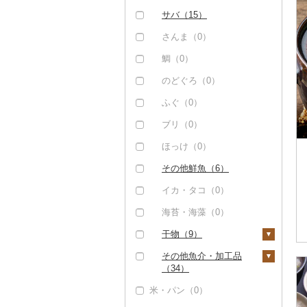
サバ（15）
さんま（0）
鯛（0）
のどぐろ（0）
ふぐ（0）
ブリ（0）
ほっけ（0）
その他鮮魚（6）
イカ・タコ（0）
海苔・海藻（0）
干物（9）
ししゃも（0）
その他魚介・加工品
（34）
その他干物（8）
米・パン（0）
しらす・ちりめん
（0）