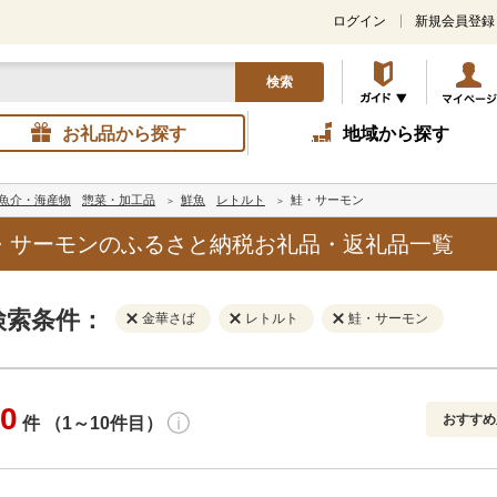
ログイン
新規会員登録
検索
お礼品から探す
地域から探す
魚介・海産物
惣菜・加工品
鮮魚
レトルト
鮭・サーモン
・サーモンのふるさと納税お礼品・返礼品一覧
検索条件：
金華さば
レトルト
鮭・サーモン
0
おすすめ
件 （1～10件目）
寄付金額
解除
地域
解除
おすすめ
円～
新着順