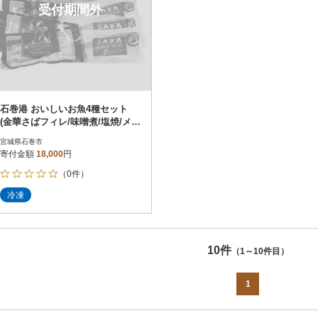
受付期間外
石巻港 おいしいお魚4種セット
(金華さばフィレ/味噌煮/塩焼/メヒ
カリ)
宮城県石巻市
寄付金額
18,000
円
（0件）
冷凍
10件
（1～10件目）
1