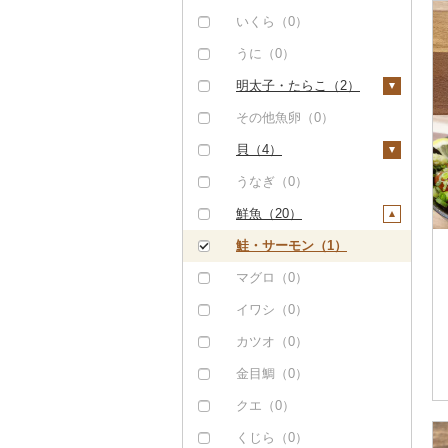
タラバガニ（0）
いくら（0）
毛ガニ（0）
うに（0）
かにしゃぶ（0）
明太子・たらこ（2）
その他カニ（0）
明太子（0）
その他魚卵（0）
たらこ（2）
貝（4）
帆立（ホタテ）（0）
うなぎ（0）
鮑（アワビ）（0）
鮮魚（20）
牡蠣（カキ）（4）
鮭・サーモン（1）
あさり（0）
マグロ（0）
しじみ（0）
イワシ（0）
サザエ（0）
カツオ（0）
はまぐり（0）
金目鯛（0）
その他貝（0）
クエ（0）
くじら（0）