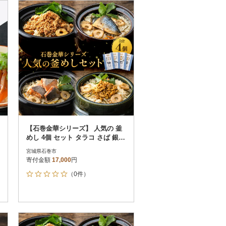
お届け時間帯指定可
発送される月指定可
件数順
90
評価順
120
が高い順
その他
解除
が低い順
さとふる限定のお礼品
定期便
さとふるアプリdeワンストップ申請
対象
【石巻金華シリーズ】 人気の 釜
めし 4個 セット タラコ さば 銀鮭
ほや 宮城県 石巻 釜飯の素
宮城県石巻市
寄付金額
17,000
円
（0件）
）