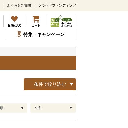
よくあるご質問
クラウドファンディング
メ
イ
ン
コ
ン
特集・キャンペーン
テ
ン
ツ
に
ス
キ
ッ
プ
条件で絞り込む
順
60件
配送指定
解除
順
30
お届け日時指定可
60