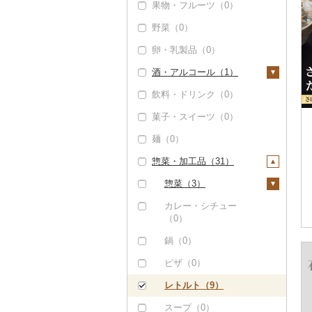
果物・フルーツ（0）
かまぼこ・練り製品
野菜（0）
（0）
卵・乳製品（0）
その他魚介・加工品
（34）
酒・アルコール（1）
飲料・ドリンク（0）
ビール・発泡酒（0）
菓子・スイーツ（0）
日本酒（1）
麺（0）
純米大吟醸（0）
焼酎（0）
惣菜・加工品（31）
純米吟醸（0）
梅酒（0）
大吟醸（1）
泡盛（0）
惣菜（3）
吟醸（0）
ワイン（0）
餃子（0）
カレー・シチュー
（0）
その他日本酒（0）
ウイスキー（0）
シュウマイ（0）
鍋（0）
リキュール・洋酒
コロッケ（0）
（0）
ピザ（0）
その他惣菜（3）
甘酒（0）
レトルト（9）
ノンアルコール（0）
スープ（0）