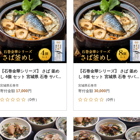
【石巻金華シリーズ】 さば 釜め
【石巻金華シリーズ】 さば 釜め
し 4個 セット 宮城県 石巻 サバ
し 8個 セット 宮城県 石巻 サバ
釜飯 本格 贅沢 鯖 釜飯の素
釜飯 本格 贅沢 鯖 釜飯の素
宮城県石巻市
宮城県石巻市
寄付金額
17,000
円
寄付金額
30,000
円
（0件）
（0件）