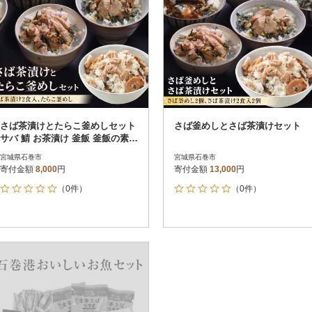
さば茶漬けとたらこ釜めしセット
さば釜めしとさば茶漬けセット
サバ 鯖 お茶漬け 釜飯 釜飯の素
詰め合せ 宮城県 石巻市
宮城県石巻市
宮城県石巻市
寄付金額
8,000
円
寄付金額
13,000
円
（0件）
（0件）