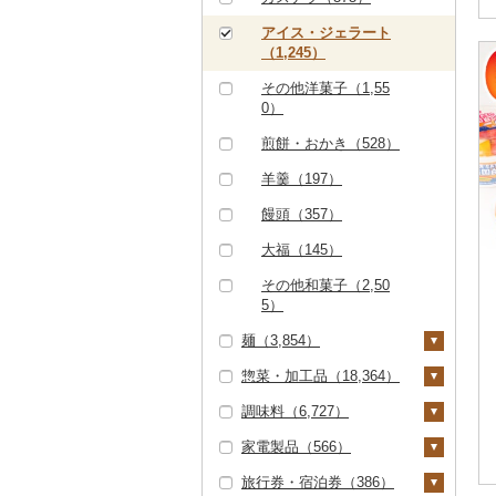
足柄茶（9）
（329）
野菜ジュース（361）
7）
神戸牛・神戸ビーフ
その他米（806）
茄子（73）
かまぼこ・練り製品
ドライフルーツ（99
（93）
くじら（37）
（819）
せとか（92）
3）
その他ワイン（179）
ノンアルコール（20
アイス・ジェラート
知覧茶（9）
炭酸飲料（247）
その他果汁飲料（65
レタス（48）
1）
（1,245）
1）
但馬牛（3）
サバ（962）
その他魚介・加工品
文旦（78）
干し柿（53）
その他果物（658）
八女茶（547）
豆乳（30）
その他野菜（825）
（7,273）
その他酒（275）
その他洋菓子（1,55
土佐あかうし（6）
さんま（50）
まどんな（38）
干し芋（334）
びわ（17）
その他茶（403）
その他飲料・ジュース
0）
（428）
佐賀牛（385）
鯛（128）
ポンカン（137）
その他ドライフルーツ
ブルーベリー（133）
煎餅・おかき（528）
（596）
長崎和牛（104）
のどぐろ（71）
その他柑橘（1,668）
パイナップル（33）
羊羹（197）
あか牛（27）
ふぐ（179）
栗（47）
饅頭（357）
宮崎牛（75）
ブリ（178）
その他果物（391）
大福（145）
その他牛肉（精肉）
ほっけ（56）
その他和菓子（2,50
（712）
5）
その他鮮魚（538）
麺（3,854）
惣菜・加工品（18,364）
ラーメン（1,640）
調味料（6,727）
うどん（871）
惣菜（4,097）
家電製品（566）
そば（564）
餃子（877）
カレー・シチュー（8
砂糖（51）
32）
旅行券・宿泊券（386）
パスタ（107）
シュウマイ（283）
塩（194）
季節・空調家電（3