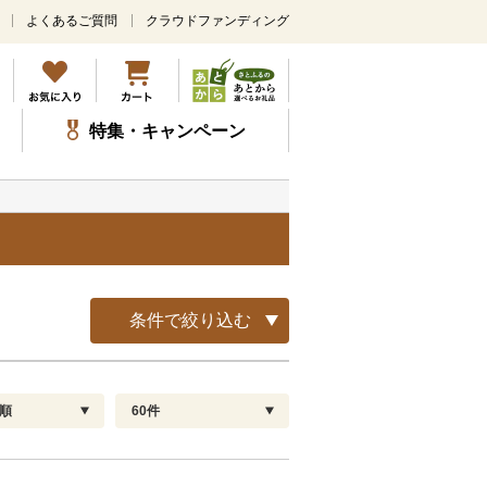
よくあるご質問
クラウドファンディング
メ
イ
ン
コ
ン
特集・キャンペーン
テ
ン
ツ
に
ス
キ
ッ
プ
条件で絞り込む
順
60件
配送指定
解除
順
30
お届け日時指定可
60