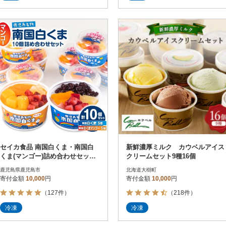
セイカ食品 南国白くま・南国白
新鮮濃厚ミルク カウベルアイス
くま(マンゴー)詰め合わせセッ
クリームセット9種16個
ト K051-001
鹿児島県鹿児島市
北海道大樹町
寄付金額
10,000
円
寄付金額
10,000
円
（127件）
（218件）
冷凍
冷凍