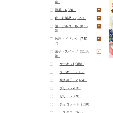
4）
すき焼き（994）
タラバガニ（15）
甘エビ（41）
いくら（449）
精米（3,535）
雑穀（257）
ハンバーグ（1,272）
豚肉（精肉）（2,14
野菜（4,980）
しゃぶしゃぶ（629）
ぶどう・マスカット
7）
毛ガニ（10）
ボタンエビ（4）
うに（58）
無洗米（844）
餅（367）
もつ鍋（956）
（475）
卵・乳製品（2,227）
焼肉（1,102）
いも（925）
ステーキ（157）
豚肉（加工品）（3,28
かにしゃぶ（14）
伊勢海老（2）
明太子・たらこ（2,86
玄米（662）
その他穀物加工品（4
ローストビーフ（20
巨峰（26）
いちご（1,137）
7）
酒・アルコール（8,15
牛タン（250）
6）
00）
じゃがいも（276）
トマト（578）
卵（598）
8）
すき焼き（14）
その他カニ（78）
その他エビ（233）
金芽米（3）
3）
ナガノパープル（6）
りんご（856）
ハンバーグ（441）
鶏肉（1,872）
和牛（178）
明太子（2,613）
その他魚卵（271）
パン（981）
さつまいも（545）
フルーツトマト（16
玉ねぎ（315）
チーズ（829）
ビーフジャーキー（1
しゃぶしゃぶ（691）
ゆめぴりか（238）
飲料・ドリンク（7,52
ピオーネ（51）
もも（255）
8）
ビール・発泡酒（82
2）
もつ鍋（13）
鶏肉（精肉）（620）
鹿肉（144）
黒毛和牛（1,540）
たらこ（291）
数の子（192）
貝（862）
その他いも（122）
ねぎ（120）
ヨーグルト（589）
7）
焼肉（188）
0）
つや姫（308）
デラウェア（11）
メロン（1,549）
ミニトマト（227）
その他牛肉（加工品）
ハム（450）
ハム・ソーセージ（3
馬肉（224）
白老牛（0）
からすみ（61）
帆立（ホタテ）（34
うなぎ（1,004）
とうもろこし（318）
牛乳（184）
菓子・スイーツ（11,83
アグー豚（13）
ビール（82）
日本酒（3,239）
水・ミネラルウォータ
（856）
5）
コシヒカリ（1,879）
3）
シャインマスカット
さくらんぼ（41）
その他トマト（198）
0）
ソーセージ・ウインナ
羊肉・ラム肉（ジンギ
ー（387）
仙台牛（13）
キャビア（1）
鮮魚（4,114）
根菜（328）
バター（98）
その他豚肉（精肉）
（260）
発泡酒（87）
純米大吟醸（490）
焼酎（1,382）
ー（910）
唐揚げ（228）
スカン）（179）
はえぬき（294）
鮑（アワビ）（36）
梨（343）
（1,190）
コーヒー・コーヒー豆
ケーキ（1,988）
米沢牛（8）
その他魚卵（15）
鮭・サーモン（1,26
イカ・タコ（1,337）
人参（65）
アスパラガス（203）
その他乳製品（63）
その他ぶどう・マスカ
地ビール・クラフトビ
純米吟醸（800）
芋焼酎（390）
梅酒（714）
ベーコン・サラミ（7
中津からあげ（0）
鴨肉（18）
（1,979）
さがびより（37）
牡蠣（カキ）（112）
2）
和梨（215）
マンゴー（32）
ット（80）
ール（483）
クッキー（750）
05）
山形牛（649）
イカ（689）
海苔・海藻（1,646）
大根（27）
豆（1,032）
大吟醸（199）
麦焼酎（343）
泡盛（27）
水炊き（131）
猪肉（62）
飲料（156）
茶（2,560）
あきたこまち（195）
あさり（42）
マグロ（596）
洋梨・ラフランス（1
みかん・柑橘（4,51
焼き菓子（2,484）
その他豚肉（加工品）
常陸牛（188）
タコ（643）
海苔（895）
干物（3,101）
自然薯（19）
きのこ（450）
08）
7）
吟醸（138）
米焼酎（42）
ワイン（518）
地鶏（153）
その他肉・加工品（2
コーヒー豆（760）
飲料（381）
果汁飲料（1,326）
（1,636）
ひとめぼれ（184）
しじみ（120）
イワシ（21）
プリン（703）
95）
上州牛（0）
わかめ（284）
ししゃも（17）
その他魚介・加工品
レンコン（25）
しいたけ（278）
その他野菜（1,083）
みかん（2,124）
すいか（126）
その他日本酒（2,16
黒糖焼酎（26）
白ワイン（175）
ウイスキー（47）
赤鶏さつま（1）
粉（581）
茶葉・ティーバッグ
りんごジュース（32
紅茶（360）
ミルキークィーン（2
サザエ（31）
カツオ（276）
（9,884）
4）
ゼリー（609）
（1,686）
1）
飛騨牛（550）
ひじき（71）
その他干物（3,056）
99）
にんにく・生姜（15
松茸（2）
山菜（47）
レモン（232）
キウイ（207）
その他焼酎（599）
赤ワイン（172）
リキュール・洋酒（3
その他鶏肉（856）
ドリップ（544）
飲料（32）
その他飲料・ジュース
はまぐり（45）
金目鯛（361）
しらす・ちりめん（1,
5）
99）
チョコレート（519）
静岡茶（282）
みかんジュース（オレ
（1,134）
近江牛（227）
その他海苔・海藻（4
ななつぼし（200）
その他きのこ（190）
かぼちゃ（96）
332）
不知火・デコポン（2
柿（カキ）（267）
シャンパン・スパーク
茶葉・ティーバッグ
ンジジュース）（39
その他貝（122）
クエ（2）
54）
その他根菜（57）
58）
リングワイン（30）
甘酒（963）
カステラ（375）