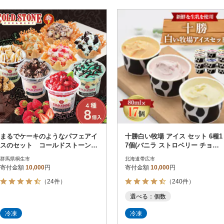
まるでケーキのようなパフェアイ
十勝白い牧場 アイス セット 6種1
スのセット コールドストーン
7個(バニラ ストロベリー チョコ
パフェアイス 4種×各2個(8個入)
チーズ メロン ハスカップ)
群馬県桐生市
北海道帯広市
寄付金額
10,000
円
寄付金額
10,000
円
（24件）
（240件）
選べる：個数
冷凍
冷凍