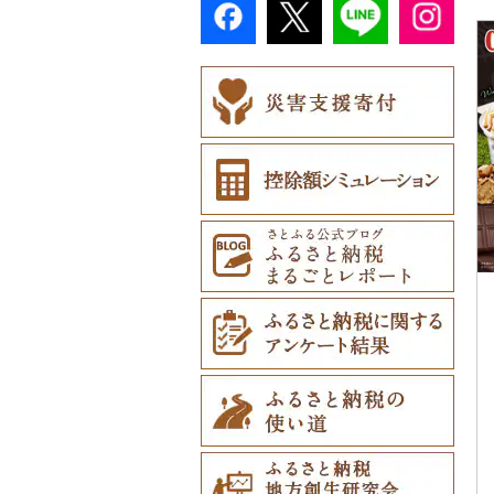
土鍋（14）
ショール・ストール
美濃和紙（3）
2）
その他陶器・漆器（2
弁当箱（34）
その他日用品（1,18
ご当地キャラクター
真珠・パール（101）
（13）
カタログギフト（3）
その他キッチン用品
55）
民芸品（61）
2）
（192）
その他のゴルフプレー
その他食器（285）
（866）
その他アクセサリー
ネクタイ・ベルト
その他体験・チケット
券（46）
ベビー用品（182）
（214）
（7）
（877）
ペット用品（689）
マフラー・手袋（4
5）
防災グッズ（202）
その他服飾小物（91
その他雑貨（3,085）
2）