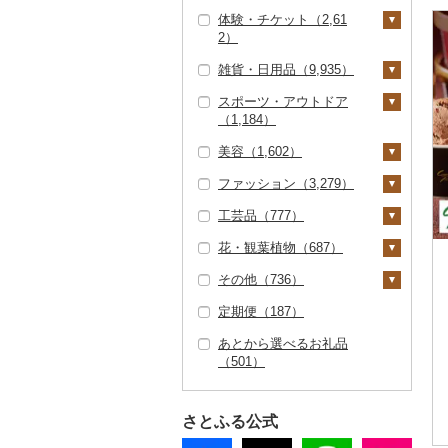
カレー（776）
鍋（2,035）
7）
体験・チケット（2,61
ひやむぎ（25）
コロッケ（386）
醤油（920）
旅行券（81）
2）
シチュー（52）
肉（1,815）
ピザ（175）
キッチン家電（17）
そうめん（515）
その他惣菜（2,626）
味噌（723）
JTBふるさと旅行クー
宿泊券（321）
雑貨・日用品（9,935）
魚（116）
レトルト（806）
照明器具（38）
ポン（Eメール発行）
PayPay商品券（68
その他麺（538）
酢（314）
（20）
9）
スポーツ・アウトドア
その他鍋（102）
スープ（355）
パソコン・周辺機器
家具・インテリア（6
だし（372）
（1,184）
（93）
JTBふるさと旅行券
食事券（479）
07）
豆腐・納豆（247）
（紙券）（0）
食用油（231）
美容（1,602）
TV・オーディオ・カ
温泉・サウナ・スパ利
タンス（24）
寝具（424）
ゴルフ（163）
豆腐（172）
漬物（2,573）
メラ（43）
その他旅行券（31）
用券（102）
えごま油（63）
はちみつ（2,280）
ファッション（3,279）
机・テーブル（3）
布団（17）
タオル（859）
ゴルフボール（27）
釣り（153）
スキンケア（496）
納豆（72）
梅干（1,614）
缶詰・瓶詰（4,056）
美容・健康家電（2
水族館（12）
オリーブオイル（5
ドレッシング（594）
工芸品（777）
椅子・チェア・ソファ
枕（53）
泉州タオル（376）
文房具・印鑑（536）
ゴルフクラブ（1）
サイクリング（3）
化粧水・乳液・美容液
シャンプー・リンス
鞄・バッグ（431）
2）
キムチ（389）
肉（139）
乾物（582）
0）
動物園（5）
（9）
（174）
（126）
その他調味料（1,89
花・観葉植物（687）
毛布（87）
その他タオル（483）
ボールペン（61）
食器（1,329）
ゴルフウェア（7）
アウトドア・キャンプ
トートバッグ・ショル
洋服（895）
織物（42）
カー用品（63）
その他漬物（592）
魚（568）
燻製（スモーク）（5
ごま油（24）
0）
釣り（15）
その他家具・インテリ
（597）
洗顔（128）
石鹸・ボディーソープ
ダーバッグ（214）
その他（736）
57）
タオルケット（8）
ノート・ファイル（9
グラス・カップ（41
キッチン用品（1,13
その他ゴルフ（98）
女性・レディース（3
和服（13）
本場奄美大島紬（1）
陶器・漆器（359）
観葉植物・苗木（30
時計（19）
ア（588）
（225）
果物（127）
その他食用油（115）
みりん（16）
ダイビング（1）
1）
5）
3）
その他スポーツ（28
その他スキンケア（2
キャリーバッグ・スー
85）
2）
定期便（187）
おせち（13）
その他寝具（276）
靴・履物（334）
その他織物（38）
信楽焼（75）
その他装飾品・工芸品
地域サービス（286）
その他家電（255）
0）
42）
入浴剤（309）
ツケース（0）
ジャム（957）
ケチャップ（25）
スキーチケット・リフ
印鑑（18）
タンブラー（117）
包丁（99）
日用品（1,495）
男性・メンズ（402）
（413）
花（314）
あとから選べるお礼品
その他加工品（3,45
靴・シューズ（78）
アクセサリー（611）
唐津焼（0）
その他（467）
ト券（13）
ウェア・ユニフォーム
アロマ（119）
その他鞄・バッグ（2
その他缶詰・瓶詰（2,
こしょう（15）
（501）
2）
その他文房具（391）
箸（91）
フライパン（58）
洗剤（136）
楽器・器材（2）
子供・ベビー（87）
数珠（9）
胡蝶蘭（2）
盆栽・その他（100）
（12）
24）
277）
スリッパ・下駄・草履
ペンダント・ネックレ
その他服飾小物（1,09
備前焼（0）
ゴルフプレー券（48
プロテイン（18）
その他調味料（1,73
スプーン・フォーク・
鍋（73）
トイレットペーパー
本・CD・DVD（53）
その他洋服（287）
（94）
ス（131）
3）
工芸品（296）
造花・プリザーブドフ
8）
その他スポーツ（5
9）
美濃焼（25）
ナイフ（83）
（135）
その他美容（420）
ラワー（104）
8）
さとふる公式
まな板（77）
おもちゃ・ぬいぐるみ
その他靴・履物（19
ピアス・イヤリング
財布（54）
播州そろばん（0）
GDOふるさとゴルフ
花火大会チケット（1
村上木彫堆朱（0）
皿・椀（341）
ティッシュ（43）
（266）
3）
（213）
その他花（201）
プレークーポン（36
1）