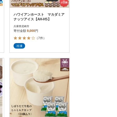
ハワイアンホースト マカダミア
ナッツアイス【AH-HS】
兵庫県尼崎市
寄付金額
9,000
円
（7件）
冷凍