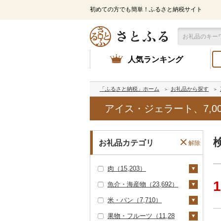
初めての方でも簡単！ふるさと納税サイト
人気ランキング
「ふるさと納税」ホーム
お礼品から探す
アイス・ジェラート、7,0
お礼品カテゴリ
解除
肉（15,203）
1
魚介・海産物（23,692）
牛肉（精肉）（4,82
3）
米・パン（7,710）
カニ（334）
ステーキ（528）
牛肉（加工品）（3,33
果物・フルーツ（11,28
ズワイガニ（243）
エビ（287）
米（5,789）
3）