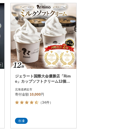
ジェラート国際大会優勝店「Rim
o」カップソフトクリーム12個セ
ット
北海道網走市
寄付金額
10,000
円
（34件）
冷凍