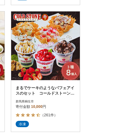
まるでケーキのようなパフェアイ
スのセット コールドストーン
パフェアイス 3種(8個入)
群馬県桐生市
寄付金額
10,000
円
（261件）
冷凍