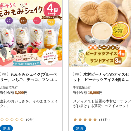
円
レビュー
レビュー
決済方法
解除
寄付金額
PayPay
発送種別
解除
クレジットカード決済
寄付金額
通常
Amazon Pay
冷蔵便
楽天ペイ
冷凍便
メルペイ
コンビニ支払い
ソフトバンクまとめて支払い
au PAY（auかんたん決済）
もみもみシェイク(ブルーベ
木村ピーナッツのアイスセ
PR
PR
d払い
リー、いちご、チョコ、マンゴ
ット ピーナッツアイス4個 & サ
金融機関(Pay-easy決済)
ー)4個セット【夢みるく】(AS000
ンドアイス3個
北海道広尾町
千葉県館山市
1)
寄付金額
8,000
円
寄付金額
10,000
円
生乳のおいしさを、そのままシェイ
メディアでも話題の木村ピーナッツ
解除
結果を見る（
1,245
クに。
がお届けする落花生のアイスセット
（0件）
（33件）
冷凍
冷凍