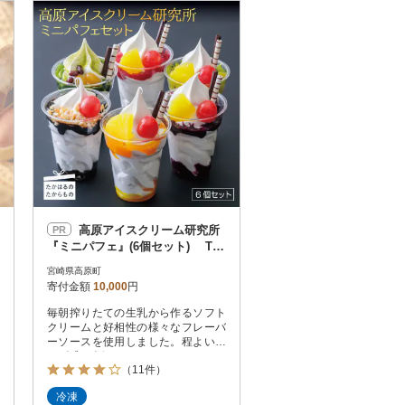
お届け時間帯指定可
発送される月指定可
件数順
90
評価順
120
が高い順
その他
解除
が低い順
さとふる限定のお礼品
定期便
さとふるアプリdeワンストップ申請
対象
高原アイスクリーム研究所
PR
『ミニパフェ』(6個セット) TF2
99
宮崎県高原町
寄付金額
10,000
円
毎朝搾りたての生乳から作るソフト
件）
クリームと好相性の様々なフレーバ
ーソースを使用しました。程よいサ
イズ感も人気です。
（11件）
冷凍