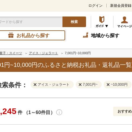
ログイン
新規会員登録
検索
お礼品から探す
地域から探す
菓子・スイーツ
アイス・ジェラート
7,001円~10,000円
01円~10,000円のふるさと納税お礼品・返礼品一覧
検索条件：
アイス・ジェラート
7,001円~
~10,000円
,245
おすすめ
件 （1～60件目）
寄付金額
解除
地域
解除
おすすめ
円～
新着順