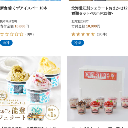
新食感!くずアイスバー 10本
北海道江別ジェラートおまかせ12
種類セット<80ml×12個>
熊本県湯前町
北海道江別市
寄付金額
10,000
円
寄付金額
10,000
円
（0件）
（26件）
冷凍
冷凍