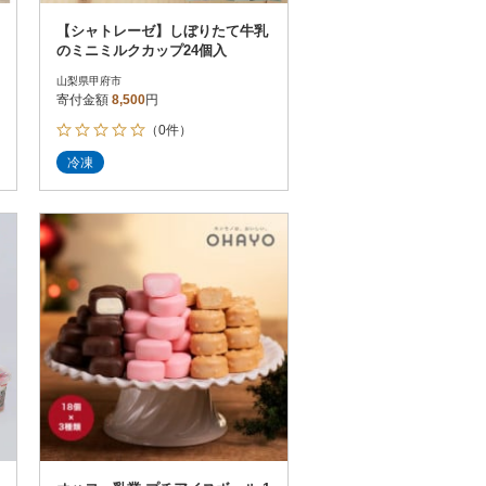
【シャトレーゼ】しぼりたて牛乳
のミニミルクカップ24個入
山梨県甲府市
寄付金額
8,500
円
（0件）
冷凍