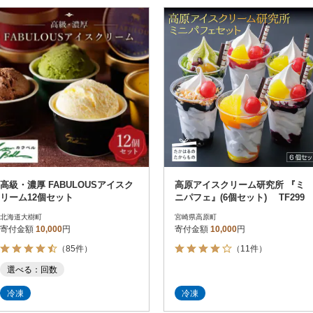
高級・濃厚 FABULOUSアイスク
高原アイスクリーム研究所 『ミ
リーム12個セット
ニパフェ』(6個セット) TF299
北海道大樹町
宮崎県高原町
寄付金額
10,000
円
寄付金額
10,000
円
（85件）
（11件）
選べる：回数
冷凍
冷凍