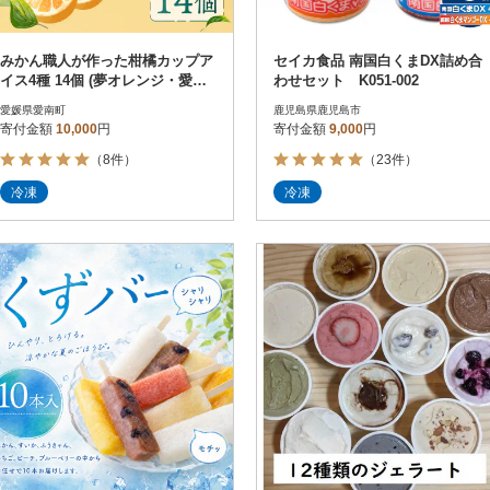
みかん職人が作った柑橘カップア
セイカ食品 南国白くまDX詰め合
イス4種 14個 (夢オレンジ・愛媛
わせセット K051-002
みかん・河内晩柑・しらぬい)
愛媛県愛南町
鹿児島県鹿児島市
寄付金額
10,000
円
寄付金額
9,000
円
（8件）
（23件）
冷凍
冷凍