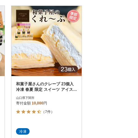
和菓子屋さんのクレープ 23個入
冷凍 春夏 限定 スイーツ アイス
おやつ 下関 山口 HS102
山口県下関市
寄付金額
10,000
円
（7件）
冷凍